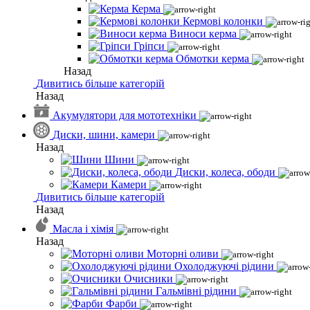
Керма
Кермові колонки
Виноси керма
Гріпси
Обмотки керма
Назад
Дивитись більше категорій
Назад
Акумулятори для мототехніки
Диски, шини, камери
Назад
Шини
Диски, колеса, ободи
Камери
Дивитись більше категорій
Назад
Масла і хімія
Назад
Моторні оливи
Охолоджуючі рідини
Очисники
Гальмівні рідини
Фарби