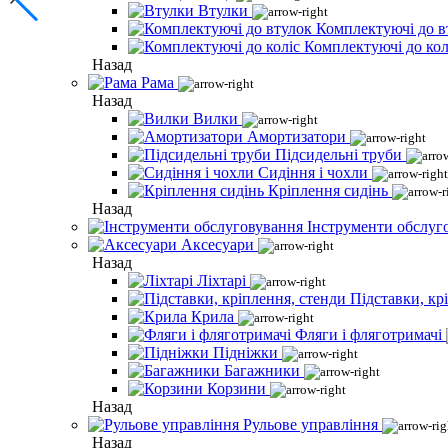
Втулки
Комплектуючі до в
Комплектуючі до кол
Назад
Рама
Назад
Вилки
Амортизатори
Підсидельні труби
Сидіння і чохли
Кріплення сидінь
Назад
Інструменти обслуг
Аксесуари
Назад
Ліхтарі
Підставки, кр
Крила
Фляги і фляготримачі
Підніжки
Багажники
Корзини
Назад
Рульове управління
Назад