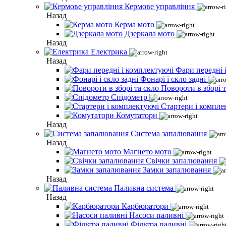
Кермове управління
Назад
Керма мото
Дзеркала мото
Назад
Електрика
Назад
Фари передні 
Фонарі і скло задні
Повороти в зборі т
Спідометр
Стартери і компле
Комутатори
Назад
Система запалювання
Назад
Магнето мото
Свічки запалювання
Замки запалювання
Назад
Паливна система
Назад
Карбюратори
Насоси паливні
Фільтра паливні