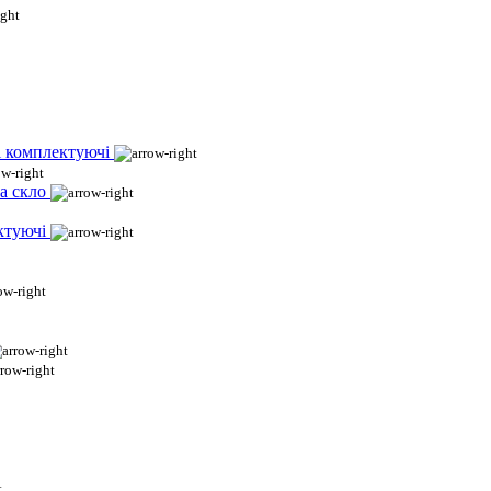
і комплектуючі
а скло
ктуючі