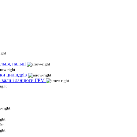
льця, пальці
ки циліндрів
і вали і ланцюги ГРМ