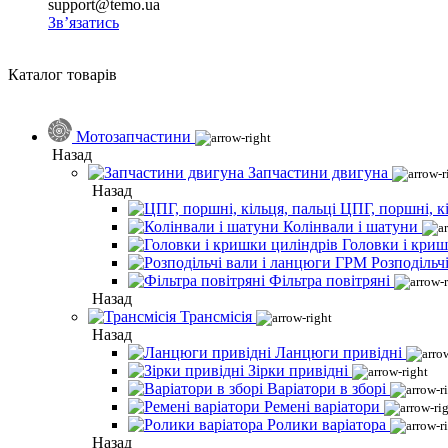
support@temo.ua
Зв’язатись
Каталог товарів
Мотозапчастини
Назад
Запчастини двигуна
Назад
ЦПГ, поршні, кі
Колінвали і шатуни
Головки і криш
Розподільч
Фільтра повітряні
Назад
Трансмісія
Назад
Ланцюги привідні
Зірки привідні
Варіатори в зборі
Ремені варіатори
Ролики варіатора
Назад