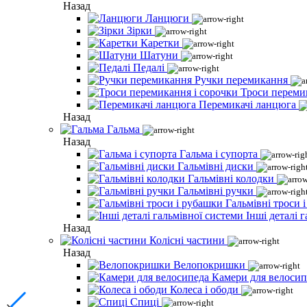
Назад
Ланцюги
Зірки
Каретки
Шатуни
Педалі
Ручки перемикання
Троси переми
Перемикачі ланцюга
Назад
Гальма
Назад
Гальма і супорта
Гальмівні диски
Гальмівні колодки
Гальмівні ручки
Гальмівні троси 
Інші деталі 
Назад
Колісні частини
Назад
Велопокришки
Камери для велосип
Колеса і ободи
Спиці