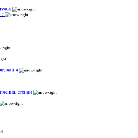
тулок
іс
овування
іплення, стенди