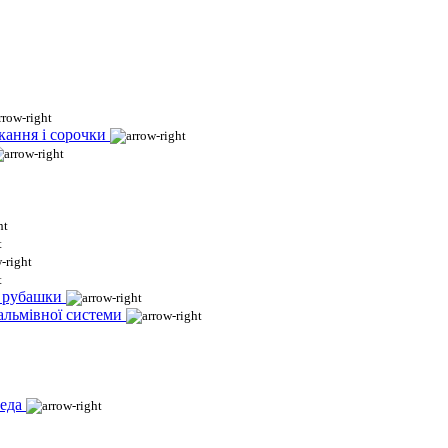
кання і сорочки
і рубашки
гальмівної системи
еда