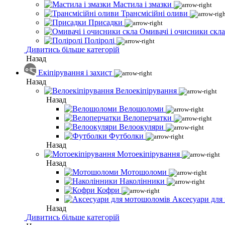
Мастила і змазки
Трансмісійні оливи
Присадки
Омивачі і очисники скла
Поліролі
Дивитись більше категорій
Назад
Екіпірування і захист
Назад
Велоекіпірування
Назад
Велошоломи
Велоперчатки
Велоокуляри
Футболки
Назад
Мотоекіпірування
Назад
Мотошоломи
Наколінники
Кофри
Аксесуари для
Назад
Дивитись більше категорій