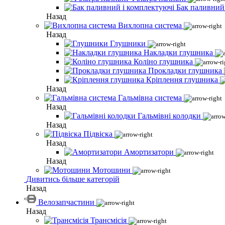
Бак паливний
Назад
Вихлопна система
Назад
Глушники
Накладки глушника
Коліно глушника
Прокладки глушника
Кріплення глушника
Назад
Гальмівна система
Назад
Гальмівні колодки
Назад
Підвіска
Назад
Амортизатори
Назад
Мотошини
Дивитись більше категорій
Назад
Велозапчастини
Назад
Трансмісія