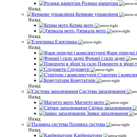
Ролики варіатора
Назад
Кермове управління
Назад
Керма мото
Дзеркала мото
Назад
Електрика
Назад
Фари передні 
Фонарі і скло задні
Повороти в зборі т
Спідометр
Стартери і компле
Комутатори
Назад
Система запалювання
Назад
Магнето мото
Свічки запалювання
Замки запалювання
Назад
Паливна система
Назад
Карбюратори