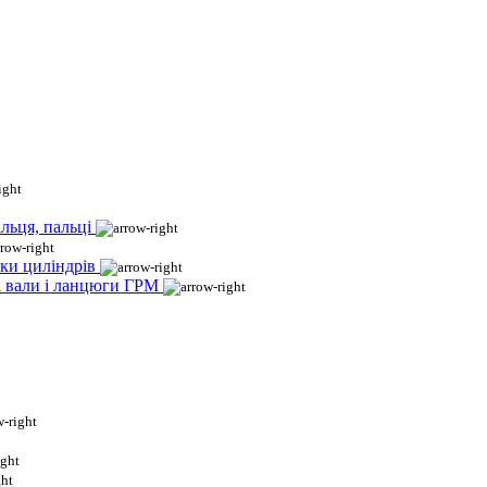
льця, пальці
ки циліндрів
і вали і ланцюги ГРМ