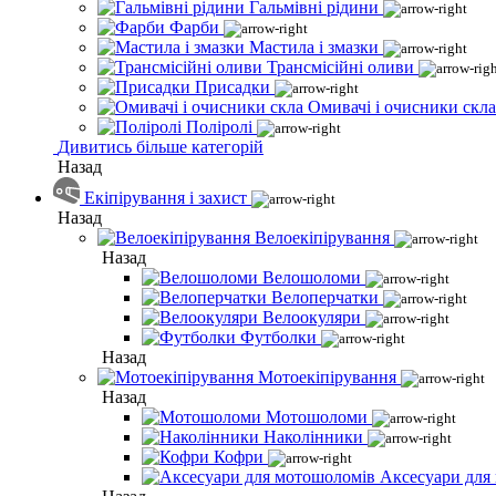
Гальмівні рідини
Фарби
Мастила і змазки
Трансмісійні оливи
Присадки
Омивачі і очисники скла
Поліролі
Дивитись більше категорій
Назад
Екіпірування і захист
Назад
Велоекіпірування
Назад
Велошоломи
Велоперчатки
Велоокуляри
Футболки
Назад
Мотоекіпірування
Назад
Мотошоломи
Наколінники
Кофри
Аксесуари для