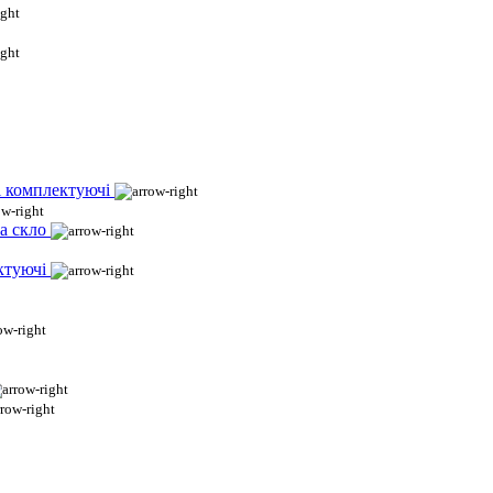
і комплектуючі
а скло
ктуючі