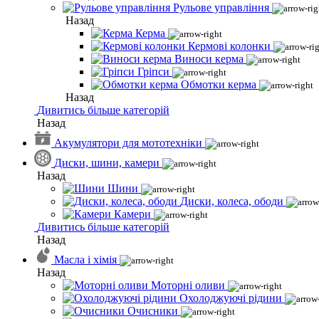
Рульове управління
Назад
Керма
Кермові колонки
Виноси керма
Гріпси
Обмотки керма
Назад
Дивитись більше категорій
Назад
Акумулятори для мототехніки
Диски, шини, камери
Назад
Шини
Диски, колеса, ободи
Камери
Дивитись більше категорій
Назад
Масла і хімія
Назад
Моторні оливи
Охолоджуючі рідини
Очисники