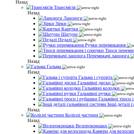
Назад
Трансмісія
Назад
Ланцюги
Зірки
Каретки
Шатуни
Педалі
Ручки перемикання
Троси переми
Перемикачі ланцюга
Назад
Гальма
Назад
Гальма і супорта
Гальмівні диски
Гальмівні колодки
Гальмівні ручки
Гальмівні троси 
Інші деталі 
Назад
Колісні частини
Назад
Велопокришки
Камери для велосип