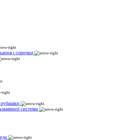
кання і сорочки
і рубашки
гальмівної системи
еда