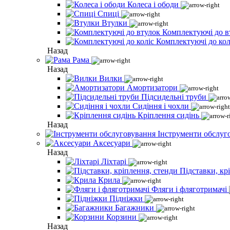
Колеса і ободи
Спиці
Втулки
Комплектуючі до в
Комплектуючі до кол
Назад
Рама
Назад
Вилки
Амортизатори
Підсидельні труби
Сидіння і чохли
Кріплення сидінь
Назад
Інструменти обслуг
Аксесуари
Назад
Ліхтарі
Підставки, кр
Крила
Фляги і фляготримачі
Підніжки
Багажники
Корзини
Назад