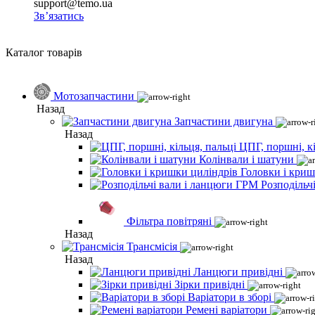
support@temo.ua
Зв’язатись
Каталог товарів
Мотозапчастини
Назад
Запчастини двигуна
Назад
ЦПГ, поршні, кі
Колінвали і шатуни
Головки і криш
Розподільч
Фільтра повітряні
Назад
Трансмісія
Назад
Ланцюги привідні
Зірки привідні
Варіатори в зборі
Ремені варіатори