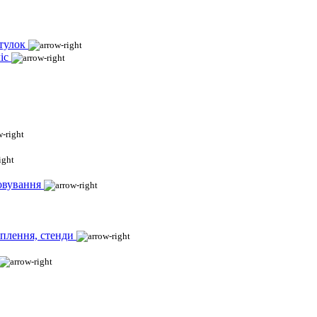
тулок
іс
овування
іплення, стенди