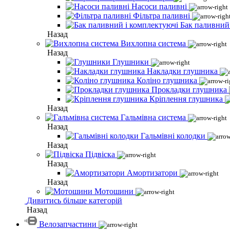
Насоси паливні
Фільтра паливні
Бак паливний
Назад
Вихлопна система
Назад
Глушники
Накладки глушника
Коліно глушника
Прокладки глушника
Кріплення глушника
Назад
Гальмівна система
Назад
Гальмівні колодки
Назад
Підвіска
Назад
Амортизатори
Назад
Мотошини
Дивитись більше категорій
Назад
Велозапчастини