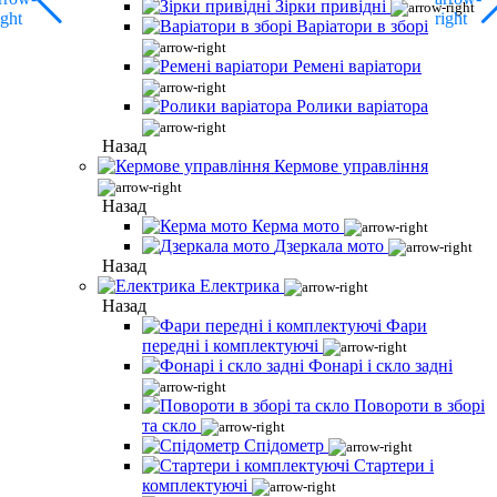
Зірки привідні
Варіатори в зборі
Ремені варіатори
Ролики варіатора
Назад
Кермове управління
Назад
Керма мото
Дзеркала мото
Назад
Електрика
Назад
Фари
передні і комплектуючі
Фонарі і скло задні
Повороти в зборі
та скло
Спідометр
Стартери і
комплектуючі