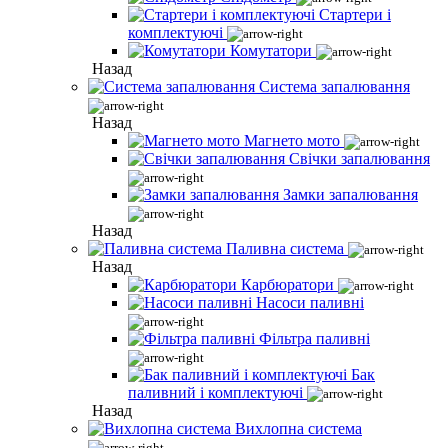
Стартери і
комплектуючі
Комутатори
Назад
Система запалювання
Назад
Магнето мото
Свічки запалювання
Замки запалювання
Назад
Паливна система
Назад
Карбюратори
Насоси паливні
Фільтра паливні
Бак
паливний і комплектуючі
Назад
Вихлопна система