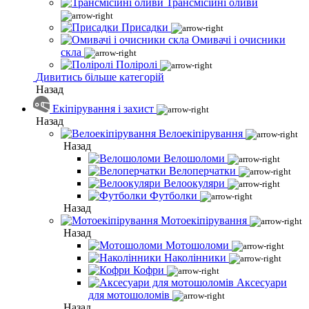
Трансмісійні оливи
Присадки
Омивачі і очисники
скла
Поліролі
Дивитись більше категорій
Назад
Екіпірування і захист
Назад
Велоекіпірування
Назад
Велошоломи
Велоперчатки
Велоокуляри
Футболки
Назад
Мотоекіпірування
Назад
Мотошоломи
Наколінники
Кофри
Аксесуари
для мотошоломів
Назад