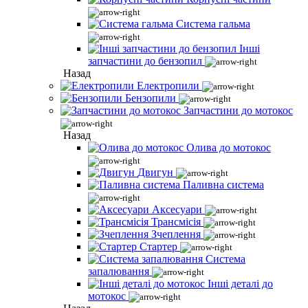
Система гальма
Інші
запчастини до бензопил
Назад
Електропили
Бензопили
Запчастини до мотокос
Назад
Олива до мотокос
Двигун
Паливна система
Аксесуари
Трансмісія
Зчеплення
Стартер
Система
запалювання
Інші деталі до
мотокос