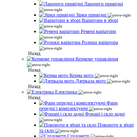
Ланцюги привідні
Зірки привідні
Варіатори в зборі
Ремені варіатори
Ролики варіатора
Назад
Кермове управління
Назад
Керма мото
Дзеркала мото
Назад
Електрика
Назад
Фари
передні і комплектуючі
Фонарі і скло задні
Повороти в зборі
та скло
Спідометр