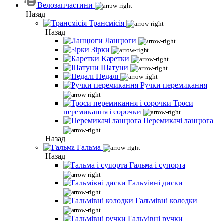
Велозапчастини
Назад
Трансмісія
Назад
Ланцюги
Зірки
Каретки
Шатуни
Педалі
Ручки перемикання
Троси
перемикання і сорочки
Перемикачі ланцюга
Назад
Гальма
Назад
Гальма і супорта
Гальмівні диски
Гальмівні колодки
Гальмівні ручки