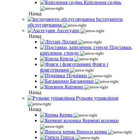
Кріплення сидінь
Назад
Інструменти
обслуговування
Аксесуари
Назад
Ліхтарі
Підставки,
кріплення, стенди
Крила
Фляги і
фляготримачі
Підніжки
Багажники
Корзини
Назад
Рульове управління
Назад
Керма
Кермові колонки
Виноси керма
Гріпси