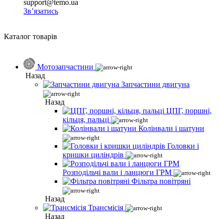
support@temo.ua
Зв’язатись
Каталог товарів
Мотозапчастини
Назад
Запчастини двигуна
Назад
ЦПГ, поршні,
кільця, пальці
Колінвали і шатуни
Головки і
кришки циліндрів
Розподільчі вали і ланцюги ГРМ
Фільтра повітряні
Назад
Трансмісія
Назад