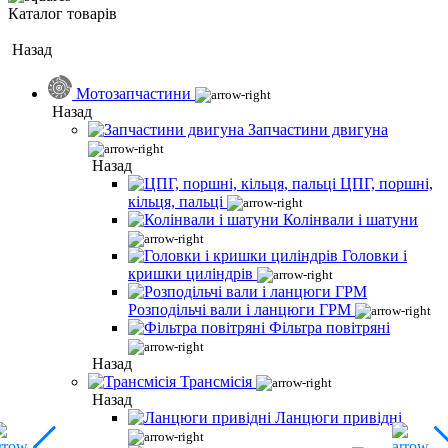
Каталог товарів
Назад
Мотозапчастини
Назад
Запчастини двигуна
Назад
ЦПГ, поршні,
кільця, пальці
Колінвали і шатуни
Головки і
кришки циліндрів
Розподільчі вали і ланцюги ГРМ
Фільтра повітряні
Назад
Трансмісія
Назад
Ланцюги привідні