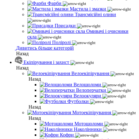
Фарби
Мастила і змазки
Трансмісійні оливи
Присадки
Омивачі і очисники
скла
Поліролі
Дивитись більше категорій
Назад
Екіпірування і захист
Назад
Велоекіпірування
Назад
Велошоломи
Велоперчатки
Велоокуляри
Футболки
Назад
Мотоекіпірування
Назад
Мотошоломи
Наколінники
Кофри