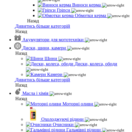
Виноси керма
Гріпси
Обмотки керма
Назад
Дивитись більше категорій
Назад
Акумулятори для мототехніки
Диски, шини, камери
Назад
Шини
Диски, колеса, ободи
Камери
Дивитись більше категорій
Назад
Масла і хімія
Назад
Моторні оливи
Охолоджуючі рідини
Очисники
Гальмівні рідини