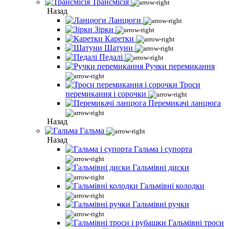
Трансмісія
Назад
Ланцюги
Зірки
Каретки
Шатуни
Педалі
Ручки перемикання
Троси
перемикання і сорочки
Перемикачі ланцюга
Назад
Гальма
Назад
Гальма і супорта
Гальмівні диски
Гальмівні колодки
Гальмівні ручки
Гальмівні троси