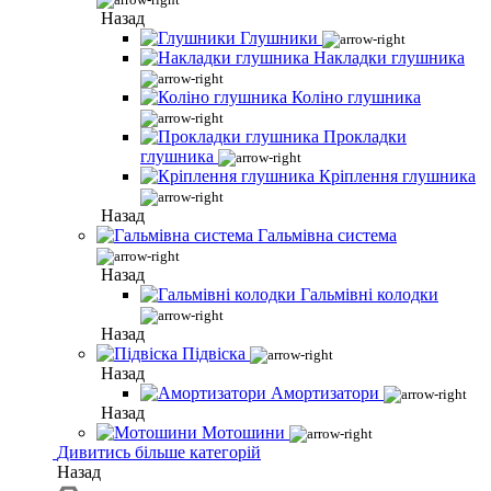
Назад
Глушники
Накладки глушника
Коліно глушника
Прокладки
глушника
Кріплення глушника
Назад
Гальмівна система
Назад
Гальмівні колодки
Назад
Підвіска
Назад
Амортизатори
Назад
Мотошини
Дивитись більше категорій
Назад