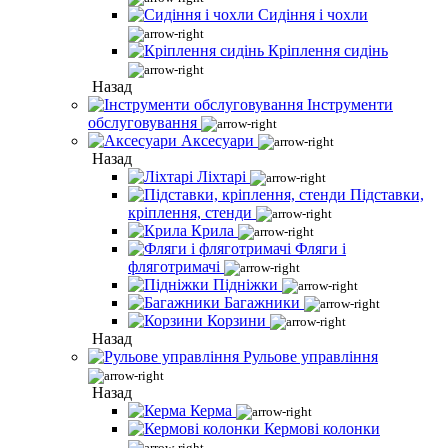
Сидіння і чохли
Кріплення сидінь
Назад
Інструменти
обслуговування
Аксесуари
Назад
Ліхтарі
Підставки,
кріплення, стенди
Крила
Фляги і
фляготримачі
Підніжки
Багажники
Корзини
Назад
Рульове управління
Назад
Керма
Кермові колонки