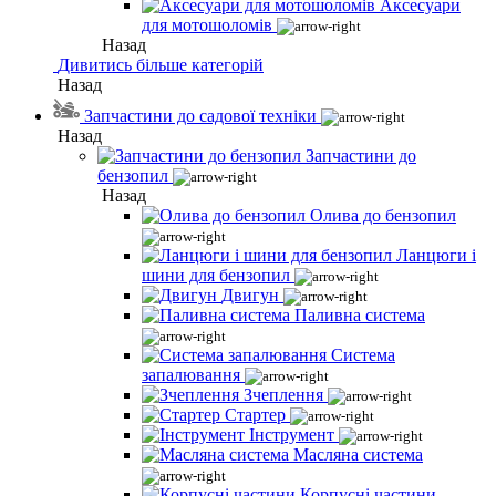
Аксесуари
для мотошоломів
Назад
Дивитись більше категорій
Назад
Запчастини до садової техніки
Назад
Запчастини до
бензопил
Назад
Олива до бензопил
Ланцюги і
шини для бензопил
Двигун
Паливна система
Система
запалювання
Зчеплення
Стартер
Інструмент
Масляна система
Корпусні частини