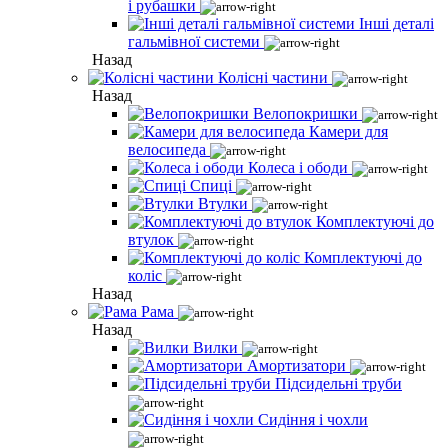
і рубашки
Інші деталі
гальмівної системи
Назад
Колісні частини
Назад
Велопокришки
Камери для
велосипеда
Колеса і ободи
Спиці
Втулки
Комплектуючі до
втулок
Комплектуючі до
коліс
Назад
Рама
Назад
Вилки
Амортизатори
Підсидельні труби
Сидіння і чохли