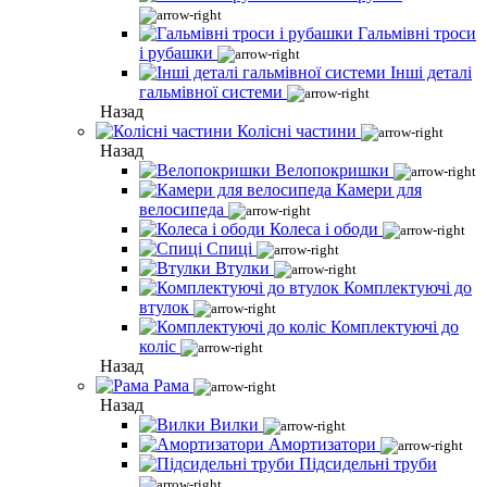
Гальмівні троси
і рубашки
Інші деталі
гальмівної системи
Назад
Колісні частини
Назад
Велопокришки
Камери для
велосипеда
Колеса і ободи
Спиці
Втулки
Комплектуючі до
втулок
Комплектуючі до
коліс
Назад
Рама
Назад
Вилки
Амортизатори
Підсидельні труби