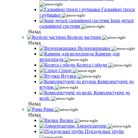
Гальмівні троси
і рубашки
Інші деталі
гальмівної системи
Назад
Колісні частини
Назад
Велопокришки
Камери для
велосипеда
Колеса і ободи
Спиці
Втулки
Комплектуючі до
втулок
Комплектуючі до
коліс
Назад
Рама
Назад
Вилки
Амортизатори
Підсидельні труби