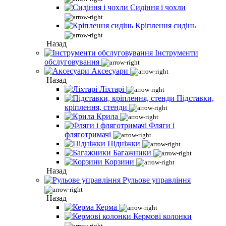
Сидіння і чохли
Кріплення сидінь
Назад
Інструменти
обслуговування
Аксесуари
Назад
Ліхтарі
Підставки,
кріплення, стенди
Крила
Фляги і
фляготримачі
Підніжки
Багажники
Корзини
Назад
Рульове управління
Назад
Керма
Кермові колонки