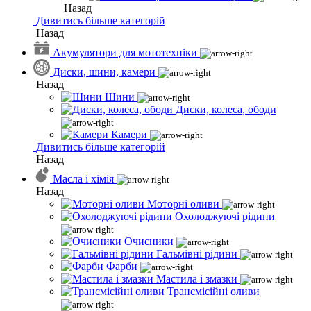
Назад
Дивитись більше категорій
Назад
Акумулятори для мототехніки
Диски, шини, камери
Назад
Шини
Диски, колеса, ободи
Камери
Дивитись більше категорій
Назад
Масла і хімія
Назад
Моторні оливи
Охолоджуючі рідини
Очисники
Гальмівні рідини
Фарби
Мастила і змазки
Трансмісійні оливи