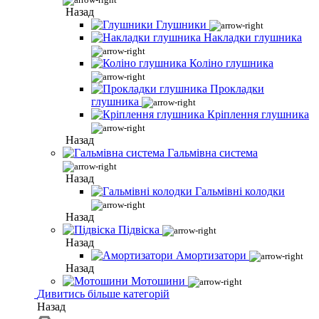
Назад
Глушники
Накладки глушника
Коліно глушника
Прокладки
глушника
Кріплення глушника
Назад
Гальмівна система
Назад
Гальмівні колодки
Назад
Підвіска
Назад
Амортизатори
Назад
Мотошини
Дивитись більше категорій
Назад