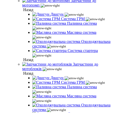
Запчастини до
мотопомп
Назад
Двигун
Система ГРМ
Паливна система
Масляна система
Охолоджувальна
система
Система стартера
Назад
Запчастини до
мотоблоків
Назад
Двигун
Система ГРМ
Паливна система
Масляна система
Охолоджувальна
система