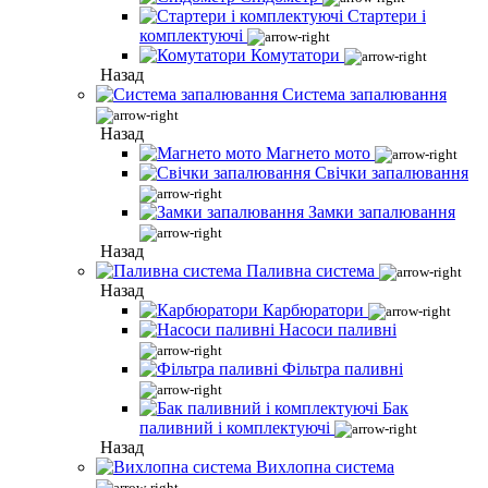
Стартери і
комплектуючі
Комутатори
Назад
Система запалювання
Назад
Магнето мото
Свічки запалювання
Замки запалювання
Назад
Паливна система
Назад
Карбюратори
Насоси паливні
Фільтра паливні
Бак
паливний і комплектуючі
Назад
Вихлопна система