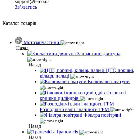
support@temo.ua
Зв’язатись
Каталог товарів
Мотозапчастини
Назад
Запчастини двигуна
Назад
ЦПГ, поршні,
кільця, пальці
Колінвали і шатуни
Головки і
кришки циліндрів
Розподільчі вали і ланцюги ГРМ
Фільтра повітряні
Назад
Трансмісія
Назад