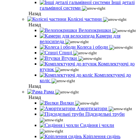
Інші деталі
гальмівної системи
Назад
Колісні частини
Назад
Велопокришки
Камери для
велосипеда
Колеса і ободи
Спиці
Втулки
Комплектуючі до
втулок
Комплектуючі до
коліс
Назад
Рама
Назад
Вилки
Амортизатори
Підсидельні труби
Сидіння і чохли
Кріплення сидінь