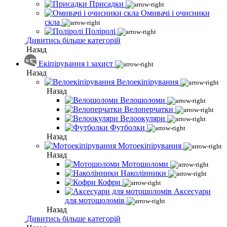
Присадки
Омивачі і очисники
скла
Поліролі
Дивитись більше категорій
Назад
Екіпірування і захист
Назад
Велоекіпірування
Назад
Велошоломи
Велоперчатки
Велоокуляри
Футболки
Назад
Мотоекіпірування
Назад
Мотошоломи
Наколінники
Кофри
Аксесуари
для мотошоломів
Назад
Дивитись більше категорій