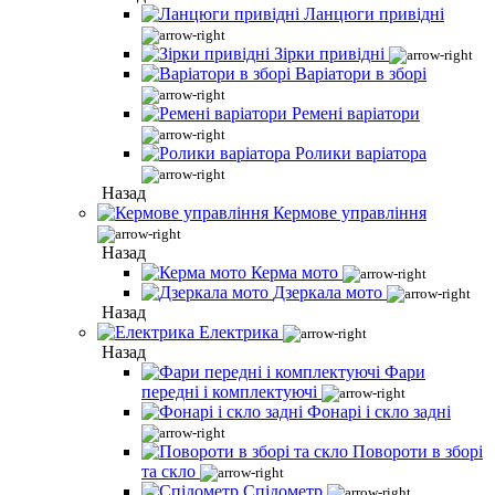
Ланцюги привідні
Зірки привідні
Варіатори в зборі
Ремені варіатори
Ролики варіатора
Назад
Кермове управління
Назад
Керма мото
Дзеркала мото
Назад
Електрика
Назад
Фари
передні і комплектуючі
Фонарі і скло задні
Повороти в зборі
та скло
Спідометр