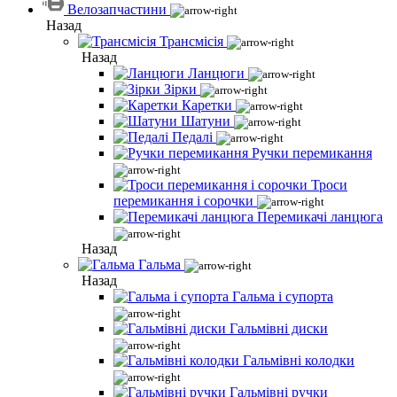
Велозапчастини
Назад
Трансмісія
Назад
Ланцюги
Зірки
Каретки
Шатуни
Педалі
Ручки перемикання
Троси
перемикання і сорочки
Перемикачі ланцюга
Назад
Гальма
Назад
Гальма і супорта
Гальмівні диски
Гальмівні колодки
Гальмівні ручки