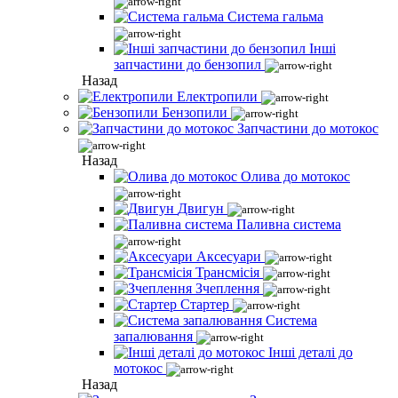
Система гальма
Інші
запчастини до бензопил
Назад
Електропили
Бензопили
Запчастини до мотокос
Назад
Олива до мотокос
Двигун
Паливна система
Аксесуари
Трансмісія
Зчеплення
Стартер
Система
запалювання
Інші деталі до
мотокос
Назад