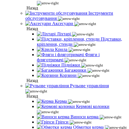
Назад
Інструменти
обслуговування
Аксесуари
Назад
Ліхтарі
Підставки,
кріплення, стенди
Крила
Фляги і
фляготримачі
Підніжки
Багажники
Корзини
Назад
Рульове управління
Назад
Керма
Кермові колонки
Виноси керма
Гріпси
Обмотки керма