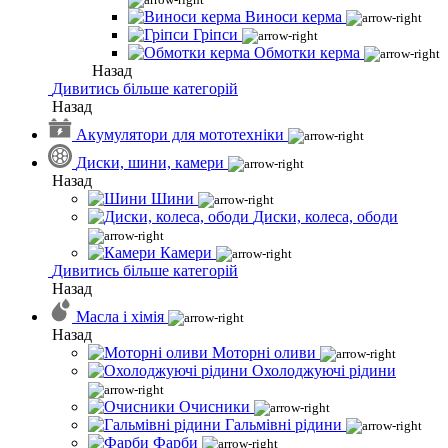
Виноси керма
Гріпси
Обмотки керма
Назад
Дивитись більше категорій
Назад
Акумулятори для мототехніки
Диски, шини, камери
Назад
Шини
Диски, колеса, ободи
Камери
Дивитись більше категорій
Назад
Масла і хімія
Назад
Моторні оливи
Охолоджуючі рідини
Очисники
Гальмівні рідини
Фарби