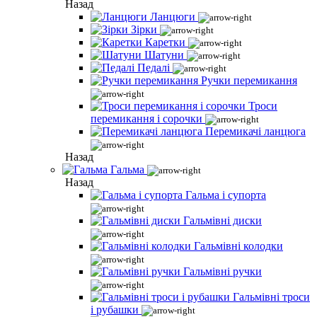
Назад
Ланцюги
Зірки
Каретки
Шатуни
Педалі
Ручки перемикання
Троси
перемикання і сорочки
Перемикачі ланцюга
Назад
Гальма
Назад
Гальма і супорта
Гальмівні диски
Гальмівні колодки
Гальмівні ручки
Гальмівні троси
і рубашки