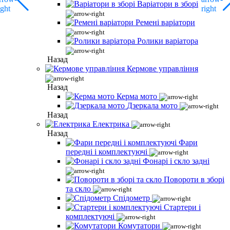
Варіатори в зборі
Ремені варіатори
Ролики варіатора
Назад
Кермове управління
Назад
Керма мото
Дзеркала мото
Назад
Електрика
Назад
Фари
передні і комплектуючі
Фонарі і скло задні
Повороти в зборі
та скло
Спідометр
Стартери і
комплектуючі
Комутатори