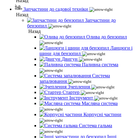
Назад
Запчастини до садової техніки
Назад
Запчастини до
бензопил
Назад
Олива до бензопил
Ланцюги і
шини для бензопил
Двигун
Паливна система
Система
запалювання
Зчеплення
Стартер
Інструмент
Масляна система
Корпусні частини
Система гальма
Інші