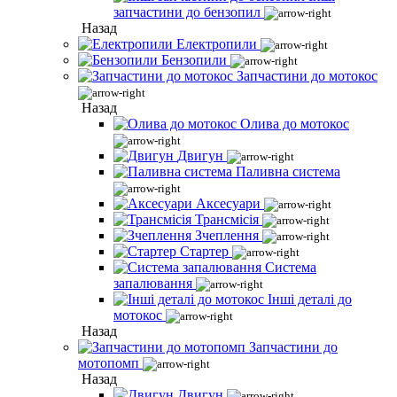
запчастини до бензопил
Назад
Електропили
Бензопили
Запчастини до мотокос
Назад
Олива до мотокос
Двигун
Паливна система
Аксесуари
Трансмісія
Зчеплення
Стартер
Система
запалювання
Інші деталі до
мотокос
Назад
Запчастини до
мотопомп
Назад
Двигун