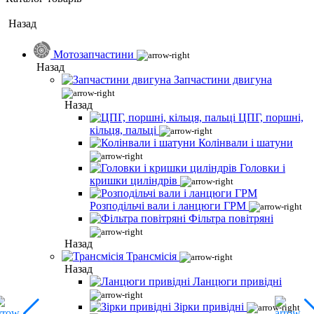
Назад
Мотозапчастини
Назад
Запчастини двигуна
Назад
ЦПГ, поршні,
кільця, пальці
Колінвали і шатуни
Головки і
кришки циліндрів
Розподільчі вали і ланцюги ГРМ
Фільтра повітряні
Назад
Трансмісія
Назад
Ланцюги привідні
Зірки привідні