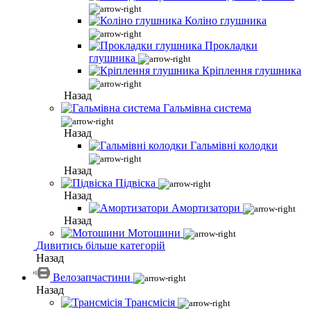
Коліно глушника
Прокладки
глушника
Кріплення глушника
Назад
Гальмівна система
Назад
Гальмівні колодки
Назад
Підвіска
Назад
Амортизатори
Назад
Мотошини
Дивитись більше категорій
Назад
Велозапчастини
Назад
Трансмісія