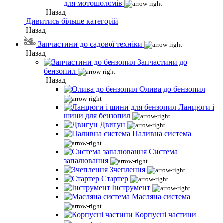
для мотошоломів
Назад
Дивитись більше категорій
Назад
Запчастини до садової техніки
Назад
Запчастини до
бензопил
Назад
Олива до бензопил
Ланцюги і
шини для бензопил
Двигун
Паливна система
Система
запалювання
Зчеплення
Стартер
Інструмент
Масляна система
Корпусні частини