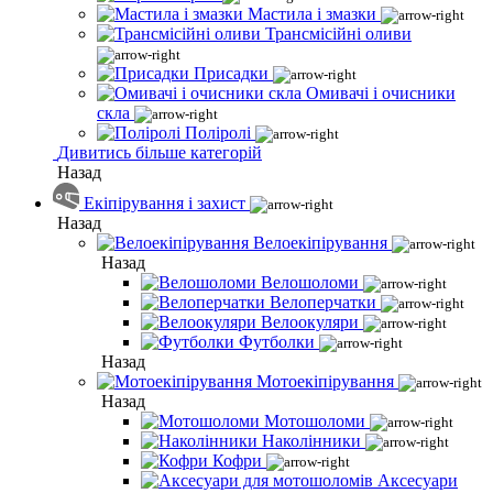
Мастила і змазки
Трансмісійні оливи
Присадки
Омивачі і очисники
скла
Поліролі
Дивитись більше категорій
Назад
Екіпірування і захист
Назад
Велоекіпірування
Назад
Велошоломи
Велоперчатки
Велоокуляри
Футболки
Назад
Мотоекіпірування
Назад
Мотошоломи
Наколінники
Кофри
Аксесуари