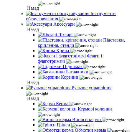
Назад
Інструменти
обслуговування
Аксесуари
Назад
Ліхтарі
Підставки,
кріплення, стенди
Крила
Фляги і
фляготримачі
Підніжки
Багажники
Корзини
Назад
Рульове управління
Назад
Керма
Кермові колонки
Виноси керма
Гріпси
Обмотки керма