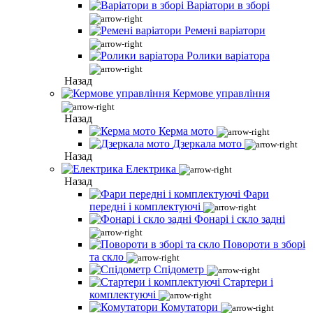
Варіатори в зборі
Ремені варіатори
Ролики варіатора
Назад
Кермове управління
Назад
Керма мото
Дзеркала мото
Назад
Електрика
Назад
Фари
передні і комплектуючі
Фонарі і скло задні
Повороти в зборі
та скло
Спідометр
Стартери і
комплектуючі
Комутатори