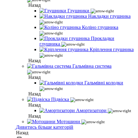
Назад
Глушники
Накладки глушника
Коліно глушника
Прокладки
глушника
Кріплення глушника
Назад
Гальмівна система
Назад
Гальмівні колодки
Назад
Підвіска
Назад
Амортизатори
Назад
Мотошини
Дивитись більше категорій
Назад