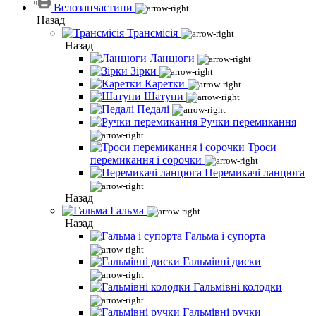
Велозапчастини
Назад
Трансмісія
Назад
Ланцюги
Зірки
Каретки
Шатуни
Педалі
Ручки перемикання
Троси
перемикання і сорочки
Перемикачі ланцюга
Назад
Гальма
Назад
Гальма і супорта
Гальмівні диски
Гальмівні колодки
Гальмівні ручки