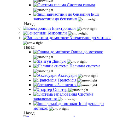
Система гальма
Інші
запчастини до бензопил
Назад
Електропили
Бензопили
Запчастини до мотокос
Назад
Олива до мотокос
Двигун
Паливна система
Аксесуари
Трансмісія
Зчеплення
Стартер
Система
запалювання
Інші деталі до
мотокос
Назад