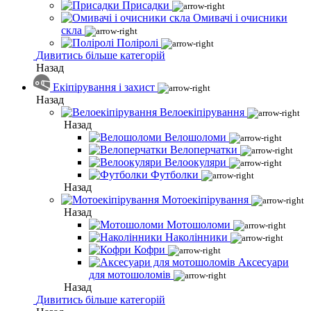
Присадки
Омивачі і очисники
скла
Поліролі
Дивитись більше категорій
Назад
Екіпірування і захист
Назад
Велоекіпірування
Назад
Велошоломи
Велоперчатки
Велоокуляри
Футболки
Назад
Мотоекіпірування
Назад
Мотошоломи
Наколінники
Кофри
Аксесуари
для мотошоломів
Назад
Дивитись більше категорій