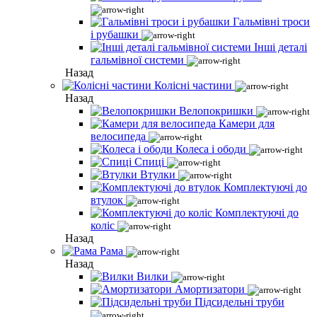
Гальмівні троси
і рубашки
Інші деталі
гальмівної системи
Назад
Колісні частини
Назад
Велопокришки
Камери для
велосипеда
Колеса і ободи
Спиці
Втулки
Комплектуючі до
втулок
Комплектуючі до
коліс
Назад
Рама
Назад
Вилки
Амортизатори
Підсидельні труби