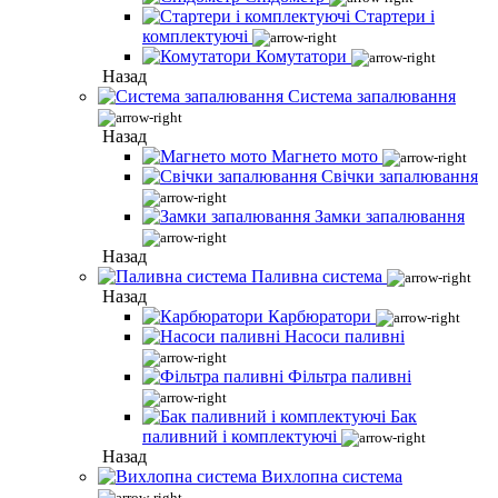
Стартери і
комплектуючі
Комутатори
Назад
Система запалювання
Назад
Магнето мото
Свічки запалювання
Замки запалювання
Назад
Паливна система
Назад
Карбюратори
Насоси паливні
Фільтра паливні
Бак
паливний і комплектуючі
Назад
Вихлопна система