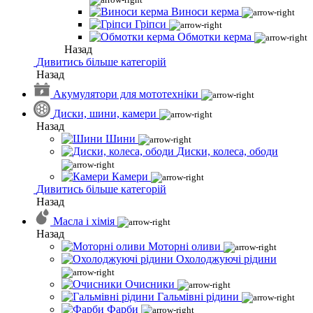
Виноси керма
Гріпси
Обмотки керма
Назад
Дивитись більше категорій
Назад
Акумулятори для мототехніки
Диски, шини, камери
Назад
Шини
Диски, колеса, ободи
Камери
Дивитись більше категорій
Назад
Масла і хімія
Назад
Моторні оливи
Охолоджуючі рідини
Очисники
Гальмівні рідини
Фарби