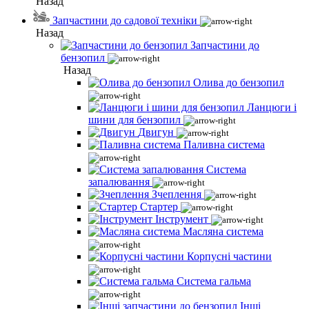
Назад
Запчастини до садової техніки
Назад
Запчастини до
бензопил
Назад
Олива до бензопил
Ланцюги і
шини для бензопил
Двигун
Паливна система
Система
запалювання
Зчеплення
Стартер
Інструмент
Масляна система
Корпусні частини
Система гальма
Інші