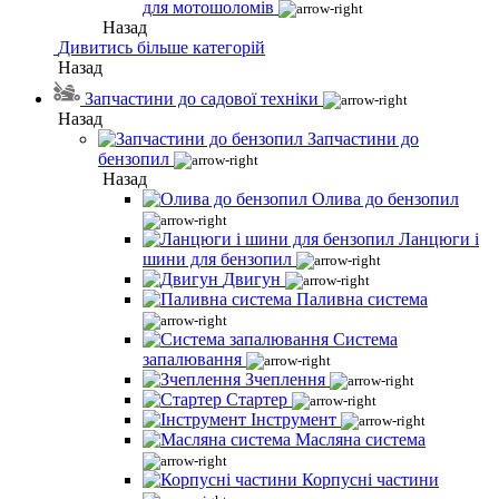
для мотошоломів
Назад
Дивитись більше категорій
Назад
Запчастини до садової техніки
Назад
Запчастини до
бензопил
Назад
Олива до бензопил
Ланцюги і
шини для бензопил
Двигун
Паливна система
Система
запалювання
Зчеплення
Стартер
Інструмент
Масляна система
Корпусні частини