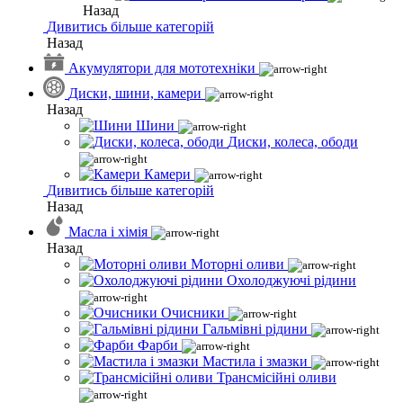
Назад
Дивитись більше категорій
Назад
Акумулятори для мототехніки
Диски, шини, камери
Назад
Шини
Диски, колеса, ободи
Камери
Дивитись більше категорій
Назад
Масла і хімія
Назад
Моторні оливи
Охолоджуючі рідини
Очисники
Гальмівні рідини
Фарби
Мастила і змазки
Трансмісійні оливи