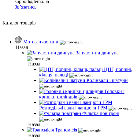
support@temo.ua
Зв’язатись
Каталог товарів
Мотозапчастини
Назад
Запчастини двигуна
Назад
ЦПГ, поршні,
кільця, пальці
Колінвали і шатуни
Головки і
кришки циліндрів
Розподільчі вали і ланцюги ГРМ
Фільтра повітряні
Назад
Трансмісія
Назад