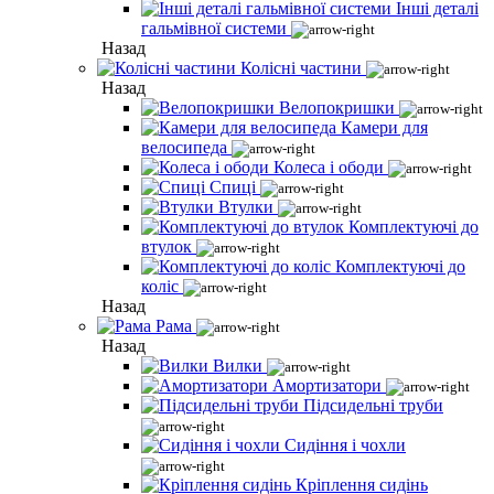
Інші деталі
гальмівної системи
Назад
Колісні частини
Назад
Велопокришки
Камери для
велосипеда
Колеса і ободи
Спиці
Втулки
Комплектуючі до
втулок
Комплектуючі до
коліс
Назад
Рама
Назад
Вилки
Амортизатори
Підсидельні труби
Сидіння і чохли
Кріплення сидінь