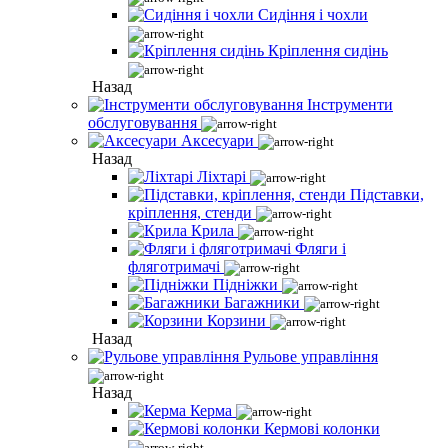
Сидіння і чохли
Кріплення сидінь
Назад
Інструменти
обслуговування
Аксесуари
Назад
Ліхтарі
Підставки,
кріплення, стенди
Крила
Фляги і
фляготримачі
Підніжки
Багажники
Корзини
Назад
Рульове управління
Назад
Керма
Кермові колонки