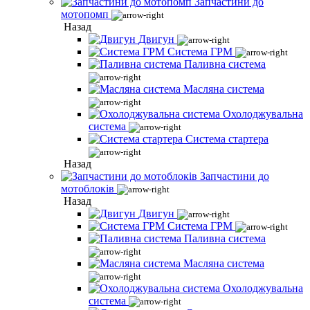
Запчастини до
мотопомп
Назад
Двигун
Система ГРМ
Паливна система
Масляна система
Охолоджувальна
система
Система стартера
Назад
Запчастини до
мотоблоків
Назад
Двигун
Система ГРМ
Паливна система
Масляна система
Охолоджувальна
система