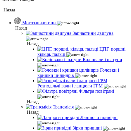
Назад
Мотозапчастини
Назад
Запчастини двигуна
Назад
ЦПГ, поршні,
кільця, пальці
Колінвали і шатуни
Головки і
кришки циліндрів
Розподільчі вали і ланцюги ГРМ
Фільтра повітряні
Назад
Трансмісія
Назад
Ланцюги привідні
Зірки привідні