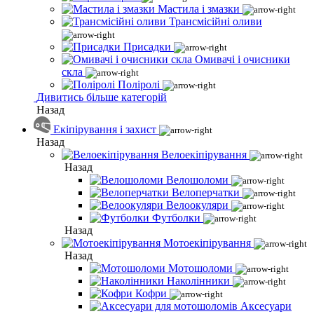
Мастила і змазки
Трансмісійні оливи
Присадки
Омивачі і очисники
скла
Поліролі
Дивитись більше категорій
Назад
Екіпірування і захист
Назад
Велоекіпірування
Назад
Велошоломи
Велоперчатки
Велоокуляри
Футболки
Назад
Мотоекіпірування
Назад
Мотошоломи
Наколінники
Кофри
Аксесуари