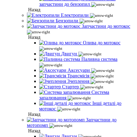
запчастини до бензопил
Назад
Електропили
Бензопили
Запчастини до мотокос
Назад
Олива до мотокос
Двигун
Паливна система
Аксесуари
Трансмісія
Зчеплення
Стартер
Система
запалювання
Інші деталі до
мотокос
Назад
Запчастини до
мотопомп
Назад
Двигун