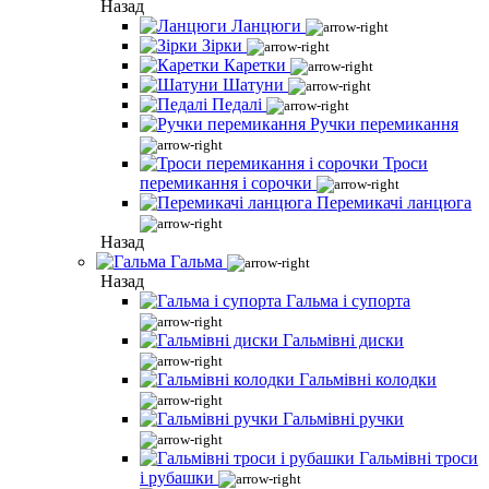
Назад
Ланцюги
Зірки
Каретки
Шатуни
Педалі
Ручки перемикання
Троси
перемикання і сорочки
Перемикачі ланцюга
Назад
Гальма
Назад
Гальма і супорта
Гальмівні диски
Гальмівні колодки
Гальмівні ручки
Гальмівні троси
і рубашки