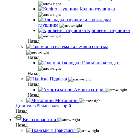
Коліно глушника
Прокладки
глушника
Кріплення глушника
Назад
Гальмівна система
Назад
Гальмівні колодки
Назад
Підвіска
Назад
Амортизатори
Назад
Мотошини
Дивитись більше категорій
Назад
Велозапчастини
Назад
Трансмісія