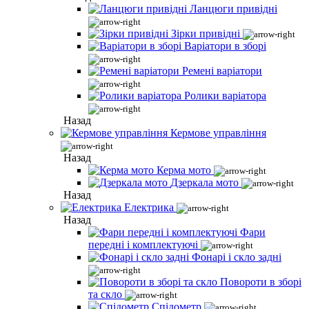
Ланцюги привідні
Зірки привідні
Варіатори в зборі
Ремені варіатори
Ролики варіатора
Назад
Кермове управління
Назад
Керма мото
Дзеркала мото
Назад
Електрика
Назад
Фари
передні і комплектуючі
Фонарі і скло задні
Повороти в зборі
та скло
Спідометр