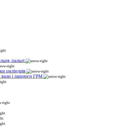
льця, пальці
ки циліндрів
і вали і ланцюги ГРМ