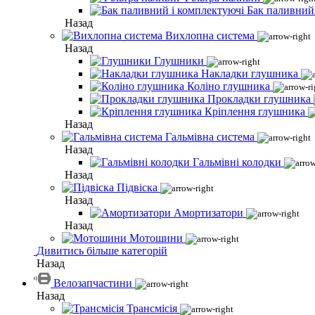
Бак паливний
Назад
Вихлопна система
Назад
Глушники
Накладки глушника
Коліно глушника
Прокладки глушника
Кріплення глушника
Назад
Гальмівна система
Назад
Гальмівні колодки
Назад
Підвіска
Назад
Амортизатори
Назад
Мотошини
Дивитись більше категорій
Назад
Велозапчастини
Назад
Трансмісія