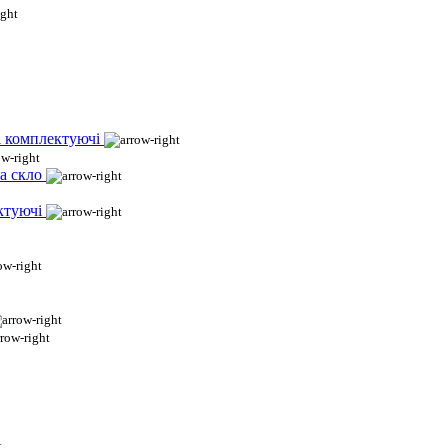
і комплектуючі
а скло
ктуючі