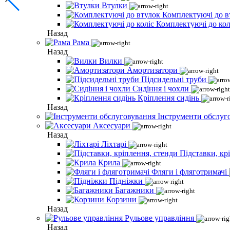
Втулки
Комплектуючі до в
Комплектуючі до кол
Назад
Рама
Назад
Вилки
Амортизатори
Підсидельні труби
Сидіння і чохли
Кріплення сидінь
Назад
Інструменти обслуг
Аксесуари
Назад
Ліхтарі
Підставки, кр
Крила
Фляги і фляготримачі
Підніжки
Багажники
Корзини
Назад
Рульове управління
Назад