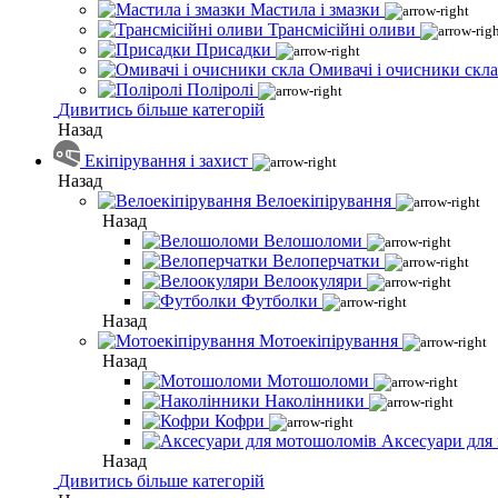
Мастила і змазки
Трансмісійні оливи
Присадки
Омивачі і очисники скла
Поліролі
Дивитись більше категорій
Назад
Екіпірування і захист
Назад
Велоекіпірування
Назад
Велошоломи
Велоперчатки
Велоокуляри
Футболки
Назад
Мотоекіпірування
Назад
Мотошоломи
Наколінники
Кофри
Аксесуари для
Назад
Дивитись більше категорій