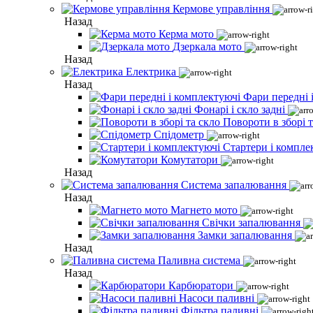
Кермове управління
Назад
Керма мото
Дзеркала мото
Назад
Електрика
Назад
Фари передні 
Фонарі і скло задні
Повороти в зборі т
Спідометр
Стартери і компле
Комутатори
Назад
Система запалювання
Назад
Магнето мото
Свічки запалювання
Замки запалювання
Назад
Паливна система
Назад
Карбюратори
Насоси паливні
Фільтра паливні