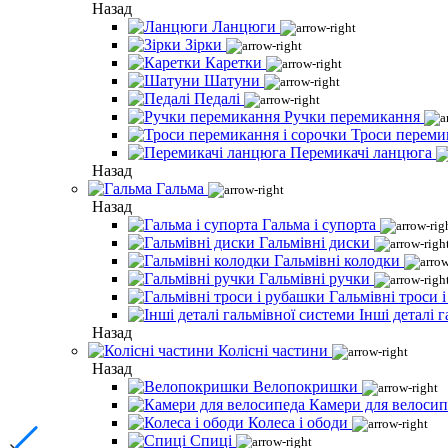
Назад
Ланцюги
Зірки
Каретки
Шатуни
Педалі
Ручки перемикання
Троси переми
Перемикачі ланцюга
Назад
Гальма
Назад
Гальма і супорта
Гальмівні диски
Гальмівні колодки
Гальмівні ручки
Гальмівні троси 
Інші деталі 
Назад
Колісні частини
Назад
Велопокришки
Камери для велосип
Колеса і ободи
Спиці