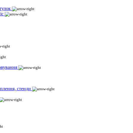
тулок
іс
овування
іплення, стенди