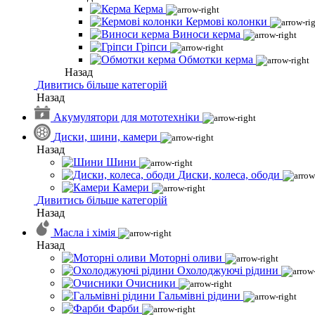
Керма
Кермові колонки
Виноси керма
Гріпси
Обмотки керма
Назад
Дивитись більше категорій
Назад
Акумулятори для мототехніки
Диски, шини, камери
Назад
Шини
Диски, колеса, ободи
Камери
Дивитись більше категорій
Назад
Масла і хімія
Назад
Моторні оливи
Охолоджуючі рідини
Очисники
Гальмівні рідини
Фарби