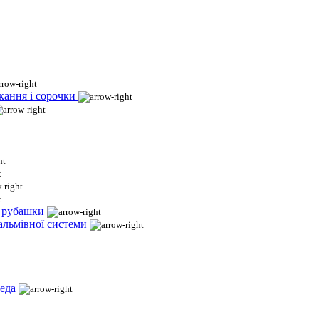
кання і сорочки
і рубашки
гальмівної системи
еда