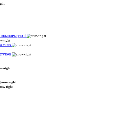
і комплектуючі
а скло
ктуючі