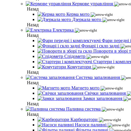
Кермове управління
Назад
Керма мото
Дзеркала мото
Назад
Електрика
Назад
Фари передні 
Фонарі і скло задні
Повороти в зборі т
Спідометр
Стартери і компле
Комутатори
Назад
Система запалювання
Назад
Магнето мото
Свічки запалювання
Замки запалювання
Назад
Паливна система
Назад
Карбюратори
Насоси паливні
Фільтра паливні