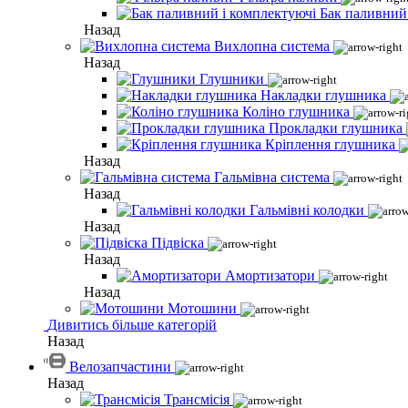
Бак паливний
Назад
Вихлопна система
Назад
Глушники
Накладки глушника
Коліно глушника
Прокладки глушника
Кріплення глушника
Назад
Гальмівна система
Назад
Гальмівні колодки
Назад
Підвіска
Назад
Амортизатори
Назад
Мотошини
Дивитись більше категорій
Назад
Велозапчастини
Назад
Трансмісія