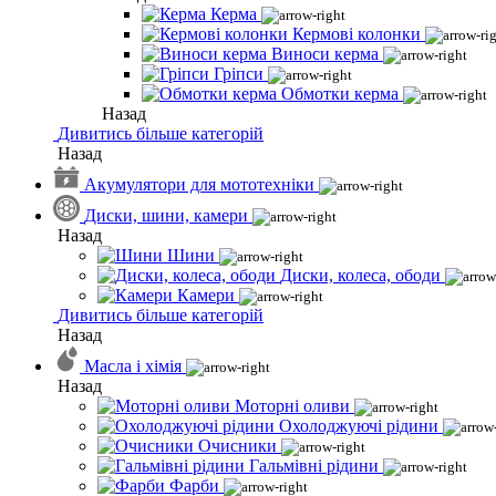
Керма
Кермові колонки
Виноси керма
Гріпси
Обмотки керма
Назад
Дивитись більше категорій
Назад
Акумулятори для мототехніки
Диски, шини, камери
Назад
Шини
Диски, колеса, ободи
Камери
Дивитись більше категорій
Назад
Масла і хімія
Назад
Моторні оливи
Охолоджуючі рідини
Очисники
Гальмівні рідини
Фарби