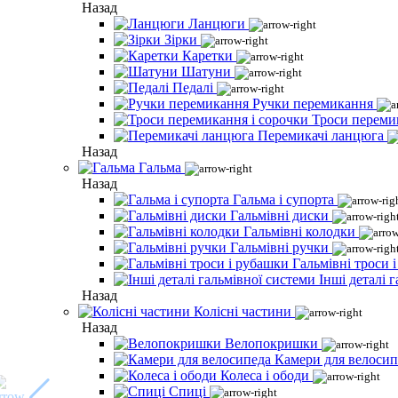
Назад
Ланцюги
Зірки
Каретки
Шатуни
Педалі
Ручки перемикання
Троси переми
Перемикачі ланцюга
Назад
Гальма
Назад
Гальма і супорта
Гальмівні диски
Гальмівні колодки
Гальмівні ручки
Гальмівні троси 
Інші деталі 
Назад
Колісні частини
Назад
Велопокришки
Камери для велосип
Колеса і ободи
Спиці