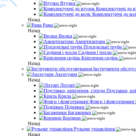
Втулки
Комплектуючі до в
Комплектуючі до кол
Назад
Рама
Назад
Вилки
Амортизатори
Підсидельні труби
Сидіння і чохли
Кріплення сидінь
Назад
Інструменти обслуг
Аксесуари
Назад
Ліхтарі
Підставки, кр
Крила
Фляги і фляготримачі
Підніжки
Багажники
Корзини
Назад
Рульове управління
Назад