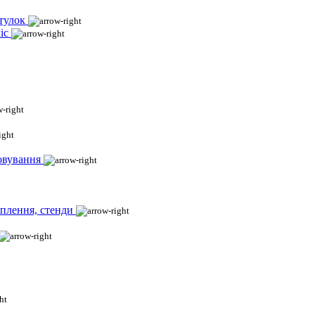
тулок
іс
овування
іплення, стенди