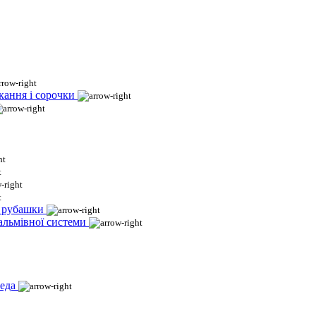
кання і сорочки
і рубашки
гальмівної системи
еда