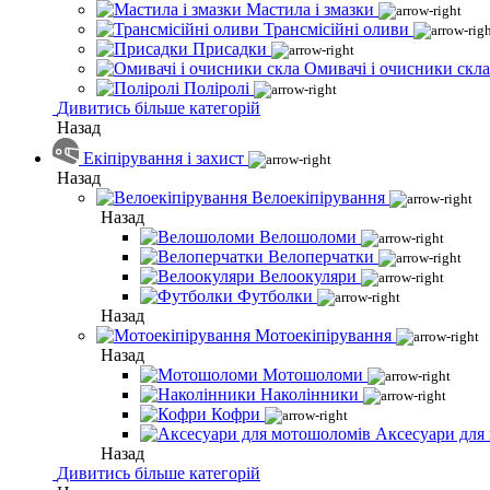
Мастила і змазки
Трансмісійні оливи
Присадки
Омивачі і очисники скла
Поліролі
Дивитись більше категорій
Назад
Екіпірування і захист
Назад
Велоекіпірування
Назад
Велошоломи
Велоперчатки
Велоокуляри
Футболки
Назад
Мотоекіпірування
Назад
Мотошоломи
Наколінники
Кофри
Аксесуари для
Назад
Дивитись більше категорій