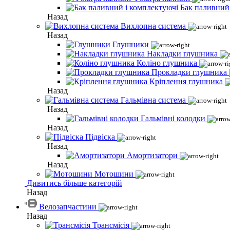
Бак паливний
Назад
Вихлопна система
Назад
Глушники
Накладки глушника
Коліно глушника
Прокладки глушника
Кріплення глушника
Назад
Гальмівна система
Назад
Гальмівні колодки
Назад
Підвіска
Назад
Амортизатори
Назад
Мотошини
Дивитись більше категорій
Назад
Велозапчастини
Назад
Трансмісія