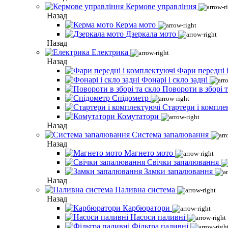
Кермове управління
Назад
Керма мото
Дзеркала мото
Назад
Електрика
Назад
Фари передні 
Фонарі і скло задні
Повороти в зборі т
Спідометр
Стартери і компле
Комутатори
Назад
Система запалювання
Назад
Магнето мото
Свічки запалювання
Замки запалювання
Назад
Паливна система
Назад
Карбюратори
Насоси паливні
Фільтра паливні