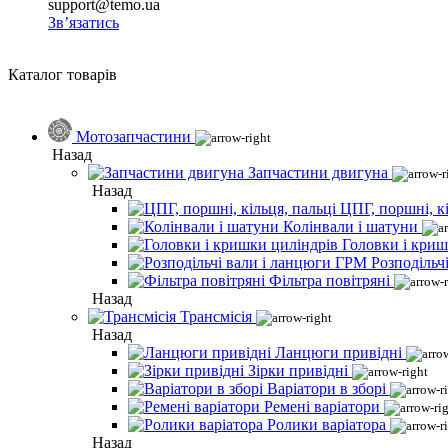
support@temo.ua
Зв’язатись
Каталог товарів
Мотозапчастини
Назад
Запчастини двигуна
Назад
ЦПГ, поршні, кі
Колінвали і шатуни
Головки і криш
Розподільч
Фільтра повітряні
Назад
Трансмісія
Назад
Ланцюги привідні
Зірки привідні
Варіатори в зборі
Ремені варіатори
Ролики варіатора
Назад