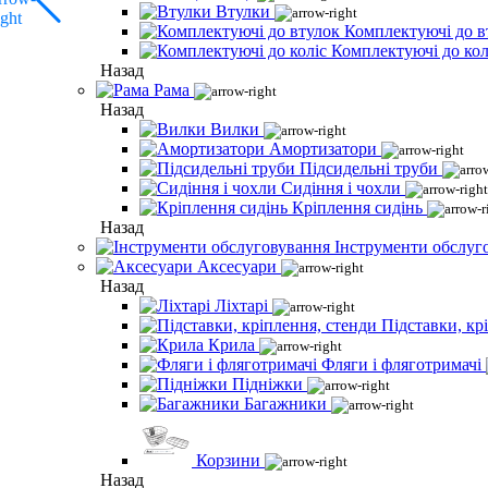
Втулки
Комплектуючі до в
Комплектуючі до кол
Назад
Рама
Назад
Вилки
Амортизатори
Підсидельні труби
Сидіння і чохли
Кріплення сидінь
Назад
Інструменти обслуг
Аксесуари
Назад
Ліхтарі
Підставки, кр
Крила
Фляги і фляготримачі
Підніжки
Багажники
Корзини
Назад