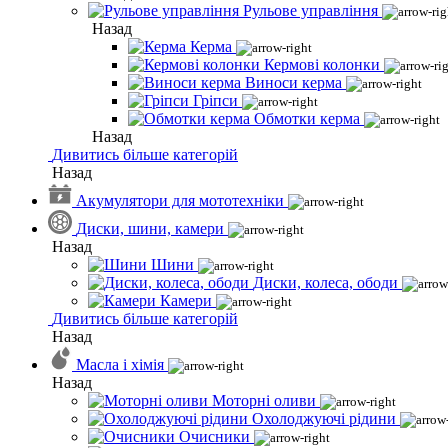
Рульове управління
Назад
Керма
Кермові колонки
Виноси керма
Гріпси
Обмотки керма
Назад
Дивитись більше категорій
Назад
Акумулятори для мототехніки
Диски, шини, камери
Назад
Шини
Диски, колеса, ободи
Камери
Дивитись більше категорій
Назад
Масла і хімія
Назад
Моторні оливи
Охолоджуючі рідини
Очисники