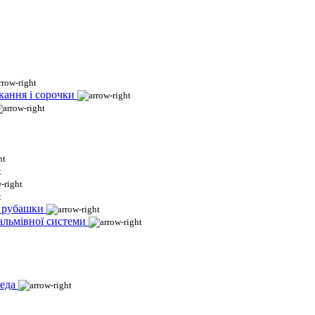
кання і сорочки
і рубашки
гальмівної системи
еда