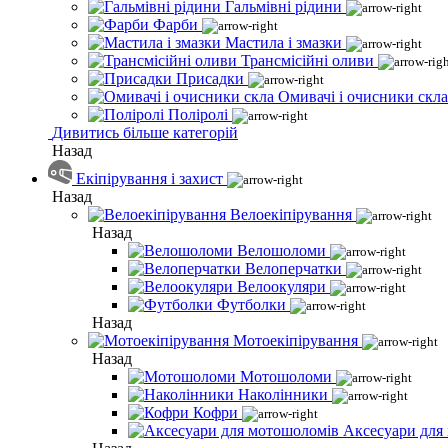
Гальмівні рідини
Фарби
Мастила і змазки
Трансмісійні оливи
Присадки
Омивачі і очисники скла
Поліролі
Дивитись більше категорій
Назад
Екіпірування і захист
Назад
Велоекіпірування
Назад
Велошоломи
Велоперчатки
Велоокуляри
Футболки
Назад
Мотоекіпірування
Назад
Мотошоломи
Наколінники
Кофри
Аксесуари для