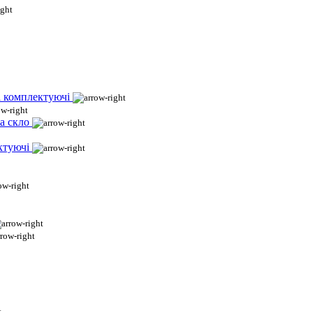
і комплектуючі
а скло
ктуючі