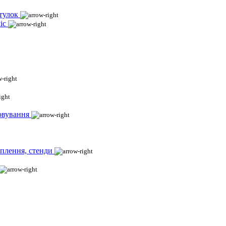
тулок
іс
овування
іплення, стенди