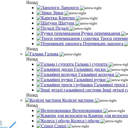
Назад
Ланцюги
Зірки
Каретки
Шатуни
Педалі
Ручки перемикання
Троси переми
Перемикачі ланцюга
Назад
Гальма
Назад
Гальма і супорта
Гальмівні диски
Гальмівні колодки
Гальмівні ручки
Гальмівні троси 
Інші деталі 
Назад
Колісні частини
Назад
Велопокришки
Камери для велосип
Колеса і ободи
Спиці