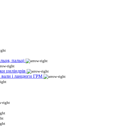
льця, пальці
ки циліндрів
і вали і ланцюги ГРМ