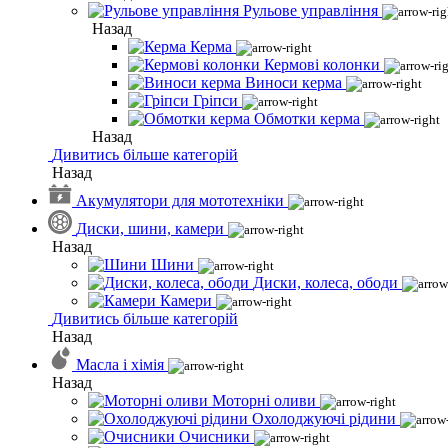
Рульове управління
Назад
Керма
Кермові колонки
Виноси керма
Гріпси
Обмотки керма
Назад
Дивитись більше категорій
Назад
Акумулятори для мототехніки
Диски, шини, камери
Назад
Шини
Диски, колеса, ободи
Камери
Дивитись більше категорій
Назад
Масла і хімія
Назад
Моторні оливи
Охолоджуючі рідини
Очисники