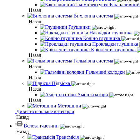
Бак паливний
Назад
Вихлопна система
Назад
Глушники
Накладки глушника
Коліно глушника
Прокладки глушника
Кріплення глушника
Назад
Гальмівна система
Назад
Гальмівні колодки
Назад
Підвіска
Назад
Амортизатори
Назад
Мотошини
Дивитись більше категорій
Назад
Велозапчастини
Назад
Трансмісія