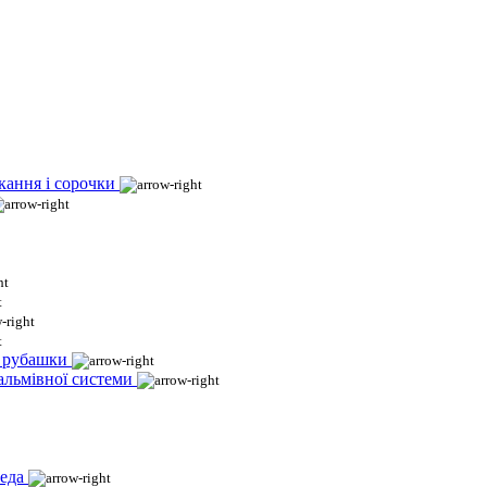
кання і сорочки
і рубашки
гальмівної системи
еда