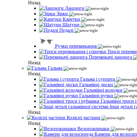
Назад
Ланцюги
Зірки
Каретки
Шатуни
Педалі
Ручки перемикання
Троси переми
Перемикачі ланцюга
Назад
Гальма
Назад
Гальма і супорта
Гальмівні диски
Гальмівні колодки
Гальмівні ручки
Гальмівні троси 
Інші деталі 
Назад
Колісні частини
Назад
Велопокришки
Камери для велосип