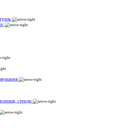
тулок
іс
овування
іплення, стенди