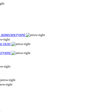
і комплектуючі
а скло
ктуючі