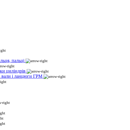
льця, пальці
ки циліндрів
і вали і ланцюги ГРМ