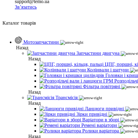
support@temo.ua
Зв’язатись
Каталог товарів
Мотозапчастини
Назад
Запчастини двигуна
Назад
ЦПГ, поршні, кі
Колінвали і шатуни
Головки і криш
Розподільч
Фільтра повітряні
Назад
Трансмісія
Назад
Ланцюги привідні
Зірки привідні
Варіатори в зборі
Ремені варіатори
Ролики варіатора
Назад