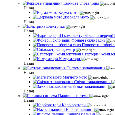
Кермове управління
Назад
Керма мото
Дзеркала мото
Назад
Електрика
Назад
Фари передні 
Фонарі і скло задні
Повороти в зборі т
Спідометр
Стартери і компле
Комутатори
Назад
Система запалювання
Назад
Магнето мото
Свічки запалювання
Замки запалювання
Назад
Паливна система
Назад
Карбюратори
Насоси паливні
Фільтра паливні