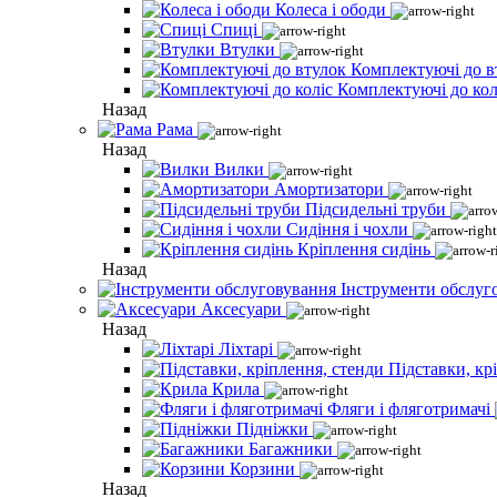
Колеса і ободи
Спиці
Втулки
Комплектуючі до в
Комплектуючі до кол
Назад
Рама
Назад
Вилки
Амортизатори
Підсидельні труби
Сидіння і чохли
Кріплення сидінь
Назад
Інструменти обслуг
Аксесуари
Назад
Ліхтарі
Підставки, кр
Крила
Фляги і фляготримачі
Підніжки
Багажники
Корзини
Назад