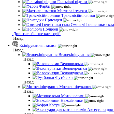
Гальмівні рідини
Фарби
Мастила і змазки
Трансмісійні оливи
Присадки
Омивачі і очисники скла
Поліролі
Дивитись більше категорій
Назад
Екіпірування і захист
Назад
Велоекіпірування
Назад
Велошоломи
Велоперчатки
Велоокуляри
Футболки
Назад
Мотоекіпірування
Назад
Мотошоломи
Наколінники
Кофри
Аксесуари для