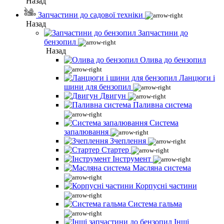
Назад
Запчастини до садової техніки
Назад
Запчастини до
бензопил
Назад
Олива до бензопил
Ланцюги і
шини для бензопил
Двигун
Паливна система
Система
запалювання
Зчеплення
Стартер
Інструмент
Масляна система
Корпусні частини
Система гальма
Інші