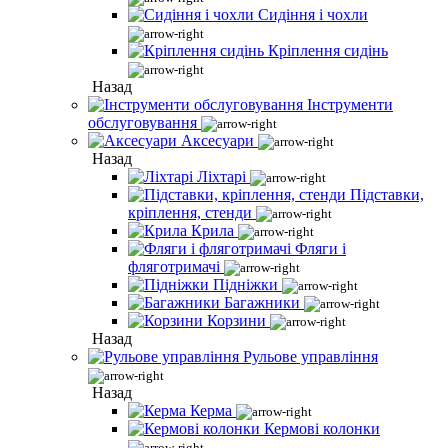
Сидіння і чохли
Кріплення сидінь
Назад
Інструменти
обслуговування
Аксесуари
Назад
Ліхтарі
Підставки,
кріплення, стенди
Крила
Фляги і
фляготримачі
Підніжки
Багажники
Корзини
Назад
Рульове управління
Назад
Керма
Кермові колонки