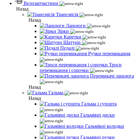
Велозапчастини
Назад
Трансмісія
Назад
Ланцюги
Зірки
Каретки
Шатуни
Педалі
Ручки перемикання
Троси
перемикання і сорочки
Перемикачі ланцюга
Назад
Гальма
Назад
Гальма і супорта
Гальмівні диски
Гальмівні колодки
Гальмівні ручки