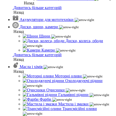
Назад
Дивитись більше категорій
Назад
Акумулятори для мототехніки
Диски, шини, камери
Назад
Шини
Диски, колеса, ободи
Камери
Дивитись більше категорій
Назад
Масла і хімія
Назад
Моторні оливи
Охолоджуючі рідини
Очисники
Гальмівні рідини
Фарби
Мастила і змазки
Трансмісійні оливи