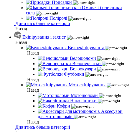
Присадки
Омивачі і очисники
скла
Поліролі
Дивитись більше категорій
Назад
Екіпірування і захист
Назад
Велоекіпірування
Назад
Велошоломи
Велоперчатки
Велоокуляри
Футболки
Назад
Мотоекіпірування
Назад
Мотошоломи
Наколінники
Кофри
Аксесуари
для мотошоломів
Назад
Дивитись більше категорій