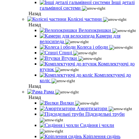
Інші деталі
гальмівної системи
Назад
Колісні частини
Назад
Велопокришки
Камери для
велосипеда
Колеса і ободи
Спиці
Втулки
Комплектуючі до
втулок
Комплектуючі до
коліс
Назад
Рама
Назад
Вилки
Амортизатори
Підсидельні труби
Сидіння і чохли
Кріплення сидінь