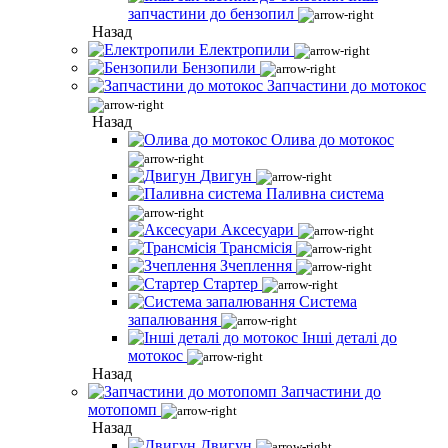
запчастини до бензопил
Назад
Електропили
Бензопили
Запчастини до мотокос
Назад
Олива до мотокос
Двигун
Паливна система
Аксесуари
Трансмісія
Зчеплення
Стартер
Система
запалювання
Інші деталі до
мотокос
Назад
Запчастини до
мотопомп
Назад
Двигун