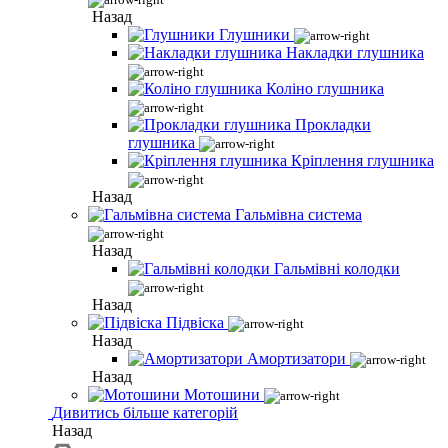
Назад
Глушники
Накладки глушника
Коліно глушника
Прокладки
глушника
Кріплення глушника
Назад
Гальмівна система
Назад
Гальмівні колодки
Назад
Підвіска
Назад
Амортизатори
Назад
Мотошини
Дивитись більше категорій
Назад