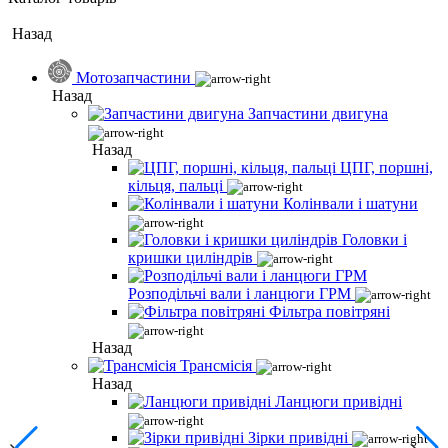
Назад
Мотозапчастини
Назад
Запчастини двигуна
Назад
ЦПГ, поршні,
кільця, пальці
Колінвали і шатуни
Головки і
кришки циліндрів
Розподільчі вали і ланцюги ГРМ
Фільтра повітряні
Назад
Трансмісія
Назад
Ланцюги привідні
Зірки привідні