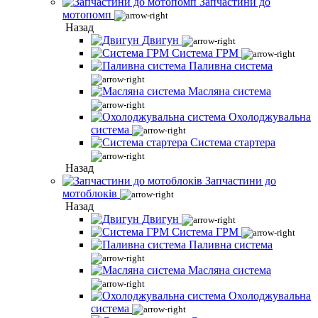
Запчастини до
мотопомп
Назад
Двигун
Система ГРМ
Паливна система
Масляна система
Охолоджувальна
система
Система стартера
Назад
Запчастини до
мотоблоків
Назад
Двигун
Система ГРМ
Паливна система
Масляна система
Охолоджувальна
система