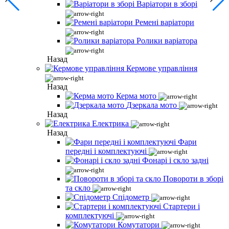
Варіатори в зборі
Ремені варіатори
Ролики варіатора
Назад
Кермове управління
Назад
Керма мото
Дзеркала мото
Назад
Електрика
Назад
Фари
передні і комплектуючі
Фонарі і скло задні
Повороти в зборі
та скло
Спідометр
Стартери і
комплектуючі
Комутатори