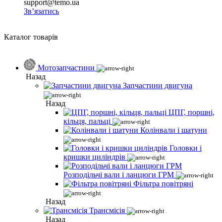
support@temo.ua
Зв’язатись
Каталог товарів
Мотозапчастини
Назад
Запчастини двигуна
Назад
ЦПГ, поршні,
кільця, пальці
Колінвали і шатуни
Головки і
кришки циліндрів
Розподільчі вали і ланцюги ГРМ
Фільтра повітряні
Назад
Трансмісія
Назад