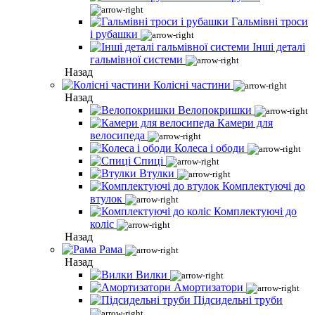
Гальмівні троси
і рубашки
Інші деталі
гальмівної системи
Назад
Колісні частини
Назад
Велопокришки
Камери для
велосипеда
Колеса і ободи
Спиці
Втулки
Комплектуючі до
втулок
Комплектуючі до
коліс
Назад
Рама
Назад
Вилки
Амортизатори
Підсидельні труби