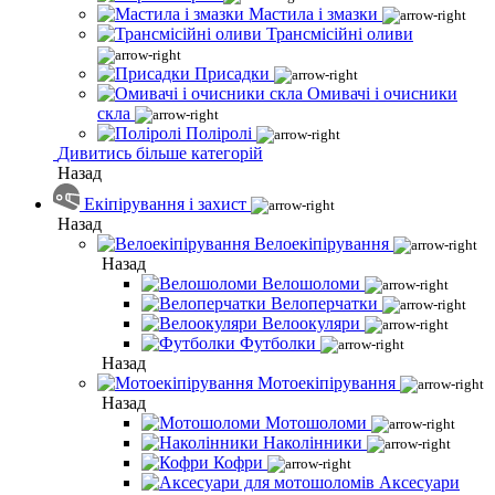
Мастила і змазки
Трансмісійні оливи
Присадки
Омивачі і очисники
скла
Поліролі
Дивитись більше категорій
Назад
Екіпірування і захист
Назад
Велоекіпірування
Назад
Велошоломи
Велоперчатки
Велоокуляри
Футболки
Назад
Мотоекіпірування
Назад
Мотошоломи
Наколінники
Кофри
Аксесуари