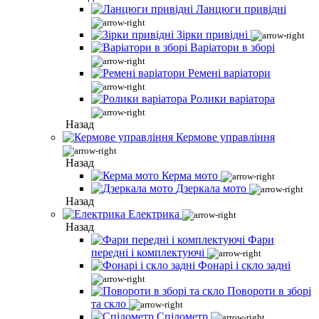
Ланцюги привідні
Зірки привідні
Варіатори в зборі
Ремені варіатори
Ролики варіатора
Назад
Кермове управління
Назад
Керма мото
Дзеркала мото
Назад
Електрика
Назад
Фари
передні і комплектуючі
Фонарі і скло задні
Повороти в зборі
та скло
Спідометр