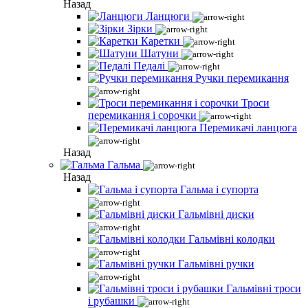
Назад
Ланцюги
Зірки
Каретки
Шатуни
Педалі
Ручки перемикання
Троси
перемикання і сорочки
Перемикачі ланцюга
Назад
Гальма
Назад
Гальма і супорта
Гальмівні диски
Гальмівні колодки
Гальмівні ручки
Гальмівні троси
і рубашки