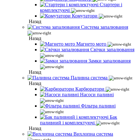
Стартери і
комплектуючі
Комутатори
Назад
Система запалювання
Назад
Магнето мото
Свічки запалювання
Замки запалювання
Назад
Паливна система
Назад
Карбюратори
Насоси паливні
Фільтра паливні
Бак
паливний і комплектуючі
Назад
Вихлопна система