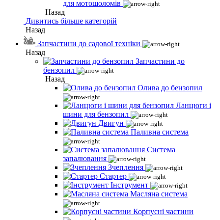
для мотошоломів
Назад
Дивитись більше категорій
Назад
Запчастини до садової техніки
Назад
Запчастини до
бензопил
Назад
Олива до бензопил
Ланцюги і
шини для бензопил
Двигун
Паливна система
Система
запалювання
Зчеплення
Стартер
Інструмент
Масляна система
Корпусні частини