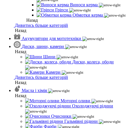
Виноси керма
Гріпси
Обмотки керма
Назад
Дивитись більше категорій
Назад
Акумулятори для мототехніки
Диски, шини, камери
Назад
Шини
Диски, колеса, ободи
Камери
Дивитись більше категорій
Назад
Масла і хімія
Назад
Моторні оливи
Охолоджуючі рідини
Очисники
Гальмівні рідини
Фарби