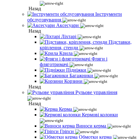
Назад
Інструменти
обслуговування
Аксесуари
Назад
Ліхтарі
Підставки,
кріплення, стенди
Крила
Фляги і
фляготримачі
Підніжки
Багажники
Корзини
Назад
Рульове управління
Назад
Керма
Кермові колонки
Виноси керма
Гріпси
Обмотки керма