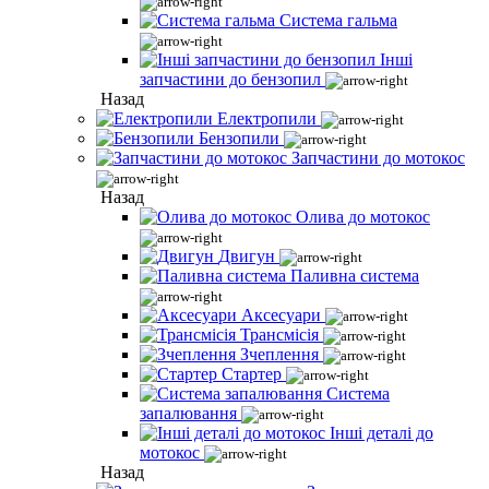
Система гальма
Інші
запчастини до бензопил
Назад
Електропили
Бензопили
Запчастини до мотокос
Назад
Олива до мотокос
Двигун
Паливна система
Аксесуари
Трансмісія
Зчеплення
Стартер
Система
запалювання
Інші деталі до
мотокос
Назад