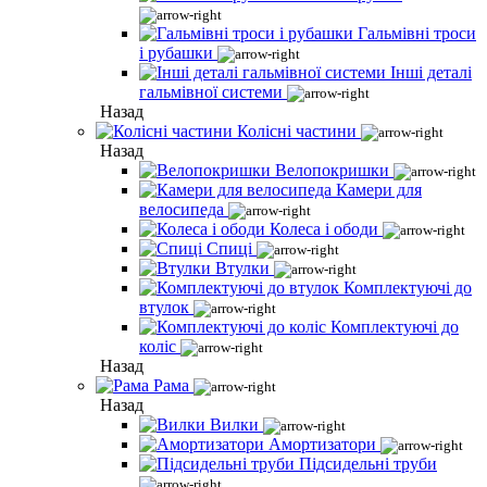
Гальмівні троси
і рубашки
Інші деталі
гальмівної системи
Назад
Колісні частини
Назад
Велопокришки
Камери для
велосипеда
Колеса і ободи
Спиці
Втулки
Комплектуючі до
втулок
Комплектуючі до
коліс
Назад
Рама
Назад
Вилки
Амортизатори
Підсидельні труби