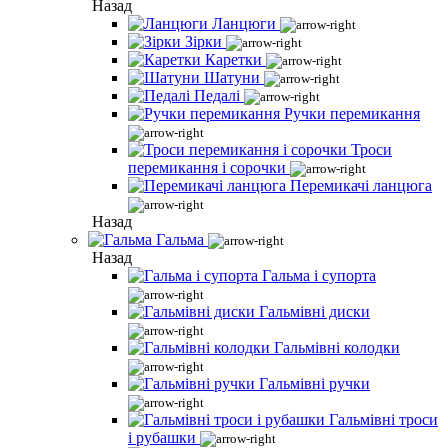
Назад
Ланцюги
Зірки
Каретки
Шатуни
Педалі
Ручки перемикання
Троси
перемикання і сорочки
Перемикачі ланцюга
Назад
Гальма
Назад
Гальма і супорта
Гальмівні диски
Гальмівні колодки
Гальмівні ручки
Гальмівні троси
і рубашки