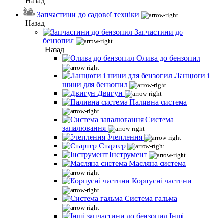
Назад
Запчастини до садової техніки
Назад
Запчастини до
бензопил
Назад
Олива до бензопил
Ланцюги і
шини для бензопил
Двигун
Паливна система
Система
запалювання
Зчеплення
Стартер
Інструмент
Масляна система
Корпусні частини
Система гальма
Інші