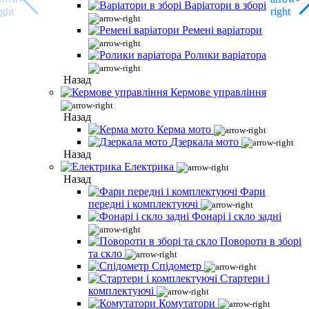
Варіатори в зборі
Ремені варіатори
Ролики варіатора
Назад
Кермове управління
Назад
Керма мото
Дзеркала мото
Назад
Електрика
Назад
Фари
передні і комплектуючі
Фонарі і скло задні
Повороти в зборі
та скло
Спідометр
Стартери і
комплектуючі
Комутатори