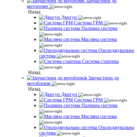
Запчастини до
мотопомп
Назад
Двигун
Система ГРМ
Паливна система
Масляна система
Охолоджувальна
система
Система стартера
Назад
Запчастини до
мотоблоків
Назад
Двигун
Система ГРМ
Паливна система
Масляна система
Охолоджувальна
система