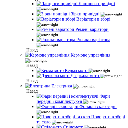
Ланцюги привідні
Зірки привідні
Варіатори в зборі
Ремені варіатори
Ролики варіатора
Назад
Кермове управління
Назад
Керма мото
Дзеркала мото
Назад
Електрика
Назад
Фари
передні і комплектуючі
Фонарі і скло задні
Повороти в зборі
та скло
Спідометр