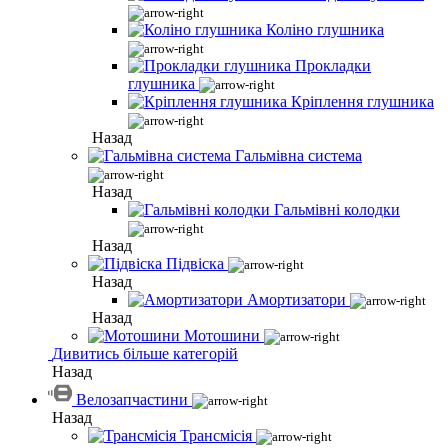
Коліно глушника
Прокладки
глушника
Кріплення глушника
Назад
Гальмівна система
Назад
Гальмівні колодки
Назад
Підвіска
Назад
Амортизатори
Назад
Мотошини
Дивитись більше категорій
Назад
Велозапчастини
Назад
Трансмісія