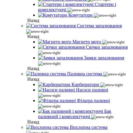
Стартери і
комплектуючі
Комутатори
Назад
Система запалювання
Назад
Магнето мото
Свічки запалювання
Замки запалювання
Назад
Паливна система
Назад
Карбюратори
Насоси паливні
Фільтра паливні
Бак
паливний і комплектуючі
Назад
Вихлопна система