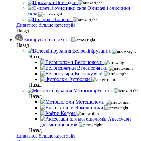
Присадки
Омивачі і очисники
скла
Поліролі
Дивитись більше категорій
Назад
Екіпірування і захист
Назад
Велоекіпірування
Назад
Велошоломи
Велоперчатки
Велоокуляри
Футболки
Назад
Мотоекіпірування
Назад
Мотошоломи
Наколінники
Кофри
Аксесуари
для мотошоломів
Назад
Дивитись більше категорій