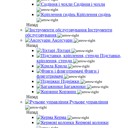
Сидіння і чохли
Кріплення сидінь
Назад
Інструменти
обслуговування
Аксесуари
Назад
Ліхтарі
Підставки,
кріплення, стенди
Крила
Фляги і
фляготримачі
Підніжки
Багажники
Корзини
Назад
Рульове управління
Назад
Керма
Кермові колонки