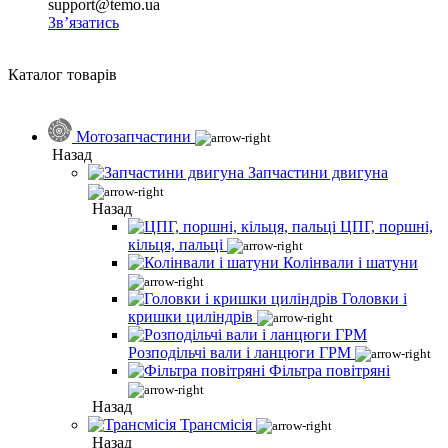
support@temo.ua
Зв’язатись
Каталог товарів
Мотозапчастини
Назад
Запчастини двигуна
Назад
ЦПГ, поршні,
кільця, пальці
Колінвали і шатуни
Головки і
кришки циліндрів
Розподільчі вали і ланцюги ГРМ
Фільтра повітряні
Назад
Трансмісія
Назад