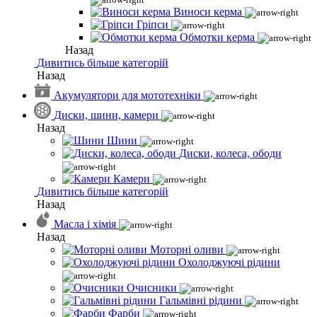
Виноси керма
Гріпси
Обмотки керма
Назад
Дивитись більше категорій
Назад
Акумулятори для мототехніки
Диски, шини, камери
Назад
Шини
Диски, колеса, ободи
Камери
Дивитись більше категорій
Назад
Масла і хімія
Назад
Моторні оливи
Охолоджуючі рідини
Очисники
Гальмівні рідини
Фарби