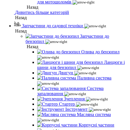
для мотошоломів
Назад
Дивитись більше категорій
Назад
Запчастини до садової техніки
Назад
Запчастини до
бензопил
Назад
Олива до бензопил
Ланцюги і
шини для бензопил
Двигун
Паливна система
Система
запалювання
Зчеплення
Стартер
Інструмент
Масляна система
Корпусні частини