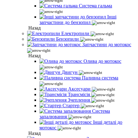
Система гальма
Інші
запчастини до бензопил
Назад
Електропили
Бензопили
Запчастини до мотокос
Назад
Олива до мотокос
Двигун
Паливна система
Аксесуари
Трансмісія
Зчеплення
Стартер
Система
запалювання
Інші деталі до
мотокос
Назад