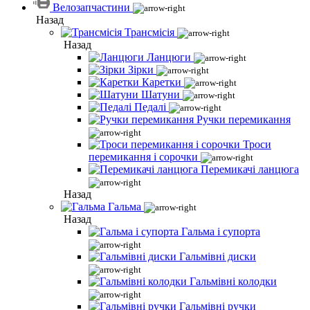
Велозапчастини
Назад
Трансмісія
Назад
Ланцюги
Зірки
Каретки
Шатуни
Педалі
Ручки перемикання
Троси
перемикання і сорочки
Перемикачі ланцюга
Назад
Гальма
Назад
Гальма і супорта
Гальмівні диски
Гальмівні колодки
Гальмівні ручки