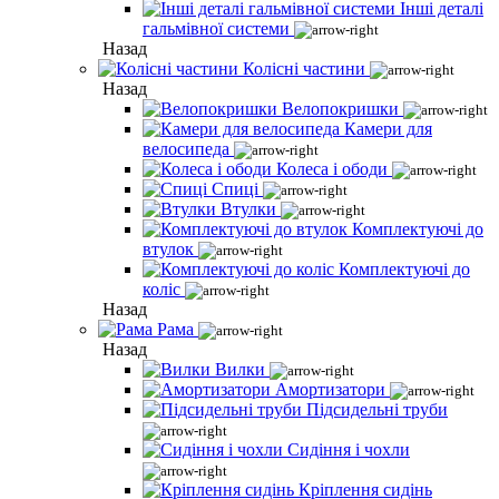
Інші деталі
гальмівної системи
Назад
Колісні частини
Назад
Велопокришки
Камери для
велосипеда
Колеса і ободи
Спиці
Втулки
Комплектуючі до
втулок
Комплектуючі до
коліс
Назад
Рама
Назад
Вилки
Амортизатори
Підсидельні труби
Сидіння і чохли
Кріплення сидінь