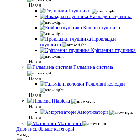
Назад
Глушники
Накладки глушника
Коліно глушника
Прокладки
глушника
Кріплення глушника
Назад
Гальмівна система
Назад
Гальмівні колодки
Назад
Підвіска
Назад
Амортизатори
Назад
Мотошини
Дивитись більше категорій
Назад