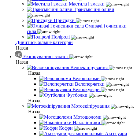
Мастила і змазки
Трансмісійні оливи
Присадки
Омивачі і очисники
скла
Поліролі
Дивитись більше категорій
Назад
Екіпірування і захист
Назад
Велоекіпірування
Назад
Велошоломи
Велоперчатки
Велоокуляри
Футболки
Назад
Мотоекіпірування
Назад
Мотошоломи
Наколінники
Кофри
Аксесуари