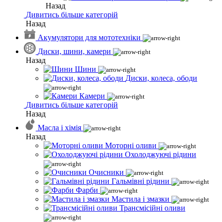
Назад
Дивитись більше категорій
Назад
Акумулятори для мототехніки
Диски, шини, камери
Назад
Шини
Диски, колеса, ободи
Камери
Дивитись більше категорій
Назад
Масла і хімія
Назад
Моторні оливи
Охолоджуючі рідини
Очисники
Гальмівні рідини
Фарби
Мастила і змазки
Трансмісійні оливи