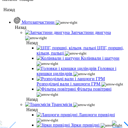
Назад
Мотозапчастини
Назад
Запчастини двигуна
Назад
ЦПГ, поршні,
кільця, пальці
Колінвали і шатуни
Головки і
кришки циліндрів
Розподільчі вали і ланцюги ГРМ
Фільтра повітряні
Назад
Трансмісія
Назад
Ланцюги привідні
Зірки привідні