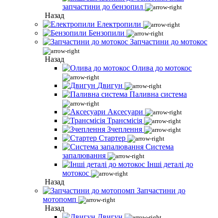
запчастини до бензопил
Назад
Електропили
Бензопили
Запчастини до мотокос
Назад
Олива до мотокос
Двигун
Паливна система
Аксесуари
Трансмісія
Зчеплення
Стартер
Система
запалювання
Інші деталі до
мотокос
Назад
Запчастини до
мотопомп
Назад
Двигун