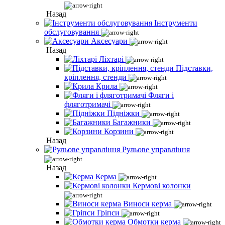
Назад
Інструменти
обслуговування
Аксесуари
Назад
Ліхтарі
Підставки,
кріплення, стенди
Крила
Фляги і
фляготримачі
Підніжки
Багажники
Корзини
Назад
Рульове управління
Назад
Керма
Кермові колонки
Виноси керма
Гріпси
Обмотки керма