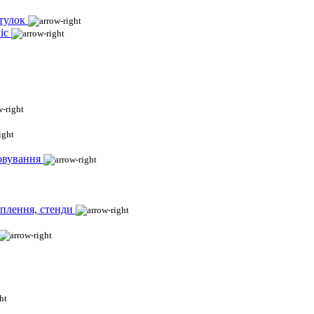
тулок
іс
овування
іплення, стенди