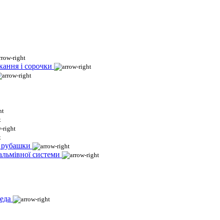
кання і сорочки
і рубашки
гальмівної системи
еда