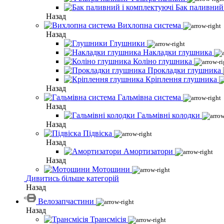
Бак паливний
Назад
Вихлопна система
Назад
Глушники
Накладки глушника
Коліно глушника
Прокладки глушника
Кріплення глушника
Назад
Гальмівна система
Назад
Гальмівні колодки
Назад
Підвіска
Назад
Амортизатори
Назад
Мотошини
Дивитись більше категорій
Назад
Велозапчастини
Назад
Трансмісія