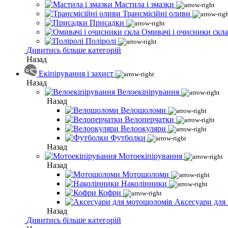
Мастила і змазки
Трансмісійні оливи
Присадки
Омивачі і очисники скла
Поліролі
Дивитись більше категорій
Назад
Екіпірування і захист
Назад
Велоекіпірування
Назад
Велошоломи
Велоперчатки
Велоокуляри
Футболки
Назад
Мотоекіпірування
Назад
Мотошоломи
Наколінники
Кофри
Аксесуари для
Назад
Дивитись більше категорій