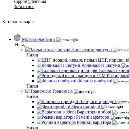
support@temo.ua
Зв’язатись
Каталог товарів
Мотозапчастини
Назад
Запчастини двигуна
Назад
ЦПГ, поршні, кі
Колінвали і шатуни
Головки і криш
Розподільч
Фільтра повітряні
Назад
Трансмісія
Назад
Ланцюги привідні
Зірки привідні
Варіатори в зборі
Ремені варіатори
Ролики варіатора
Назад