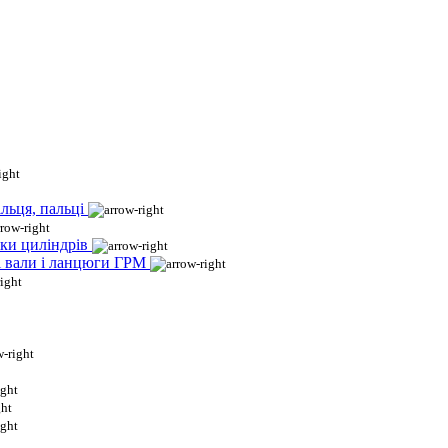
льця, пальці
ки циліндрів
і вали і ланцюги ГРМ