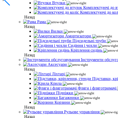
Втулки
Комплектуючі до в
Комплектуючі до кол
Назад
Рама
Назад
Вилки
Амортизатори
Підсидельні труби
Сидіння і чохли
Кріплення сидінь
Назад
Інструменти обслуг
Аксесуари
Назад
Ліхтарі
Підставки, кр
Крила
Фляги і фляготримачі
Підніжки
Багажники
Корзини
Назад
Рульове управління
Назад