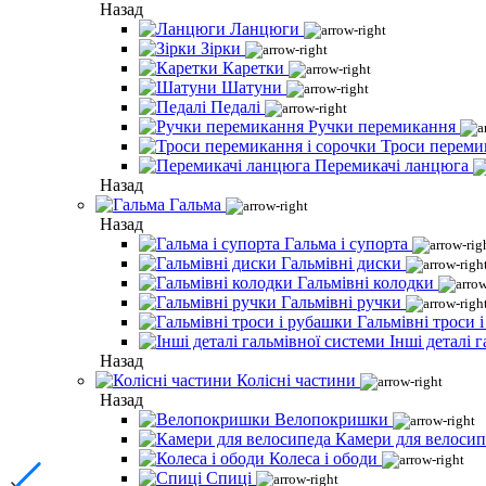
Назад
Ланцюги
Зірки
Каретки
Шатуни
Педалі
Ручки перемикання
Троси переми
Перемикачі ланцюга
Назад
Гальма
Назад
Гальма і супорта
Гальмівні диски
Гальмівні колодки
Гальмівні ручки
Гальмівні троси 
Інші деталі 
Назад
Колісні частини
Назад
Велопокришки
Камери для велосип
Колеса і ободи
Спиці