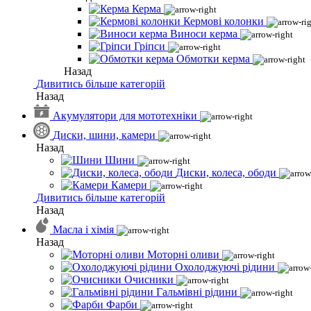
Керма
Кермові колонки
Виноси керма
Гріпси
Обмотки керма
Назад
Дивитись більше категорій
Назад
Акумулятори для мототехніки
Диски, шини, камери
Назад
Шини
Диски, колеса, ободи
Камери
Дивитись більше категорій
Назад
Масла і хімія
Назад
Моторні оливи
Охолоджуючі рідини
Очисники
Гальмівні рідини
Фарби