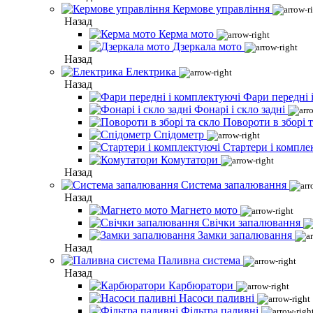
Кермове управління
Назад
Керма мото
Дзеркала мото
Назад
Електрика
Назад
Фари передні 
Фонарі і скло задні
Повороти в зборі т
Спідометр
Стартери і компле
Комутатори
Назад
Система запалювання
Назад
Магнето мото
Свічки запалювання
Замки запалювання
Назад
Паливна система
Назад
Карбюратори
Насоси паливні
Фільтра паливні