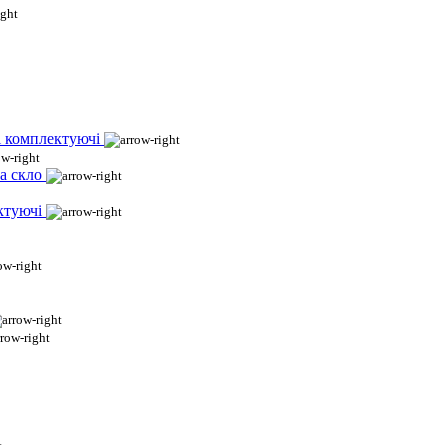
і комплектуючі
а скло
ктуючі