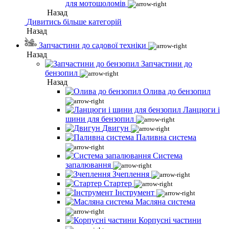
для мотошоломів
Назад
Дивитись більше категорій
Назад
Запчастини до садової техніки
Назад
Запчастини до
бензопил
Назад
Олива до бензопил
Ланцюги і
шини для бензопил
Двигун
Паливна система
Система
запалювання
Зчеплення
Стартер
Інструмент
Масляна система
Корпусні частини