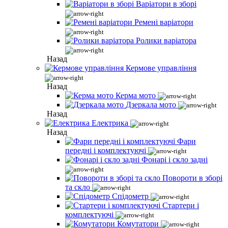
Варіатори в зборі
Ремені варіатори
Ролики варіатора
Назад
Кермове управління
Назад
Керма мото
Дзеркала мото
Назад
Електрика
Назад
Фари
передні і комплектуючі
Фонарі і скло задні
Повороти в зборі
та скло
Спідометр
Стартери і
комплектуючі
Комутатори