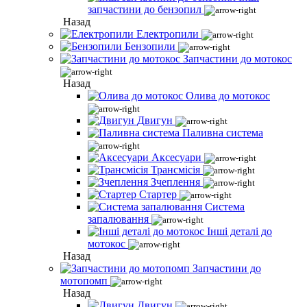
запчастини до бензопил
Назад
Електропили
Бензопили
Запчастини до мотокос
Назад
Олива до мотокос
Двигун
Паливна система
Аксесуари
Трансмісія
Зчеплення
Стартер
Система
запалювання
Інші деталі до
мотокос
Назад
Запчастини до
мотопомп
Назад
Двигун