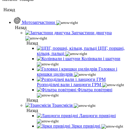
Назад
Мотозапчастини
Назад
Запчастини двигуна
Назад
ЦПГ, поршні,
кільця, пальці
Колінвали і шатуни
Головки і
кришки циліндрів
Розподільчі вали і ланцюги ГРМ
Фільтра повітряні
Назад
Трансмісія
Назад
Ланцюги привідні
Зірки привідні