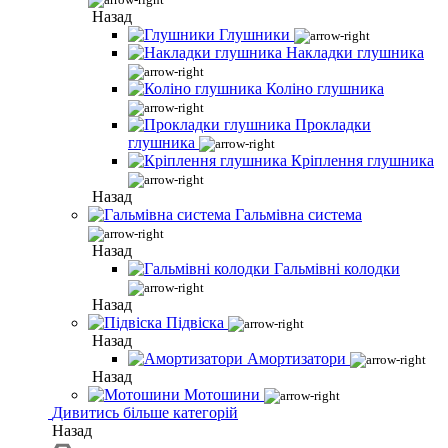
Назад
Глушники
Накладки глушника
Коліно глушника
Прокладки
глушника
Кріплення глушника
Назад
Гальмівна система
Назад
Гальмівні колодки
Назад
Підвіска
Назад
Амортизатори
Назад
Мотошини
Дивитись більше категорій
Назад