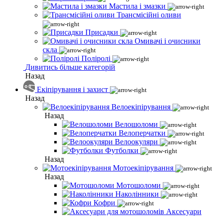
Мастила і змазки
Трансмісійні оливи
Присадки
Омивачі і очисники
скла
Поліролі
Дивитись більше категорій
Назад
Екіпірування і захист
Назад
Велоекіпірування
Назад
Велошоломи
Велоперчатки
Велоокуляри
Футболки
Назад
Мотоекіпірування
Назад
Мотошоломи
Наколінники
Кофри
Аксесуари