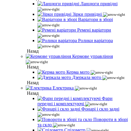
Ланцюги привідні
Зірки привідні
Варіатори в зборі
Ремені варіатори
Ролики варіатора
Назад
Кермове управління
Назад
Керма мото
Дзеркала мото
Назад
Електрика
Назад
Фари
передні і комплектуючі
Фонарі і скло задні
Повороти в зборі
та скло
Спідометр