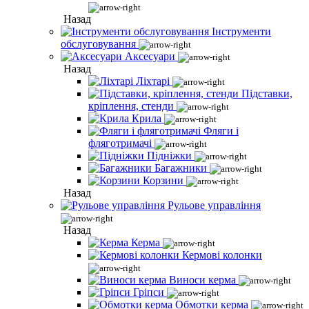
Назад
Інструменти
обслуговування
Аксесуари
Назад
Ліхтарі
Підставки,
кріплення, стенди
Крила
Фляги і
фляготримачі
Підніжки
Багажники
Корзини
Назад
Рульове управління
Назад
Керма
Кермові колонки
Виноси керма
Гріпси
Обмотки керма