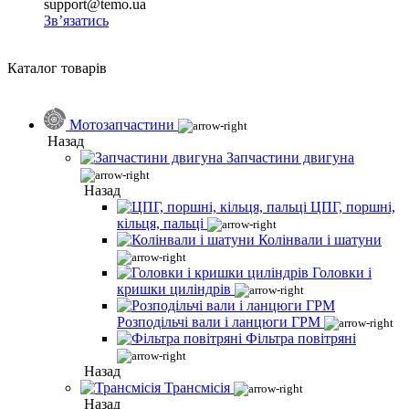
support@temo.ua
Зв’язатись
Каталог товарів
Мотозапчастини
Назад
Запчастини двигуна
Назад
ЦПГ, поршні,
кільця, пальці
Колінвали і шатуни
Головки і
кришки циліндрів
Розподільчі вали і ланцюги ГРМ
Фільтра повітряні
Назад
Трансмісія
Назад