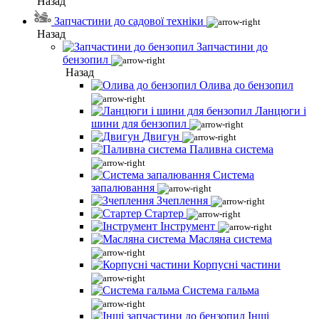
Назад
Запчастини до садової техніки
Назад
Запчастини до
бензопил
Назад
Олива до бензопил
Ланцюги і
шини для бензопил
Двигун
Паливна система
Система
запалювання
Зчеплення
Стартер
Інструмент
Масляна система
Корпусні частини
Система гальма
Інші