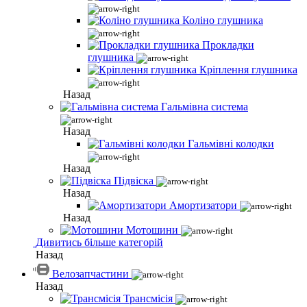
Коліно глушника
Прокладки
глушника
Кріплення глушника
Назад
Гальмівна система
Назад
Гальмівні колодки
Назад
Підвіска
Назад
Амортизатори
Назад
Мотошини
Дивитись більше категорій
Назад
Велозапчастини
Назад
Трансмісія