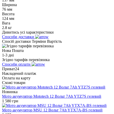
137 мм
Ширина
76 мм
Висота
124 мм
Вага
2.8 кг
Дивитись усі характеристики
Способи доставки
Спосіб доставки
Терміни
Вартість
Нова Пошта
1-3 дні
Згідно тарифів перевізника
Способи оплати
Приват24
Накладений платіж
Оплата на карту
Схожі товари
Новинка
Мото акумулятор Mototech 12 Вольт 7Ah YTZ7S гелевий
1 580
грн
Мото акумулятор MSU 12 Вольт 7Ah YTX7A-BS гелевий