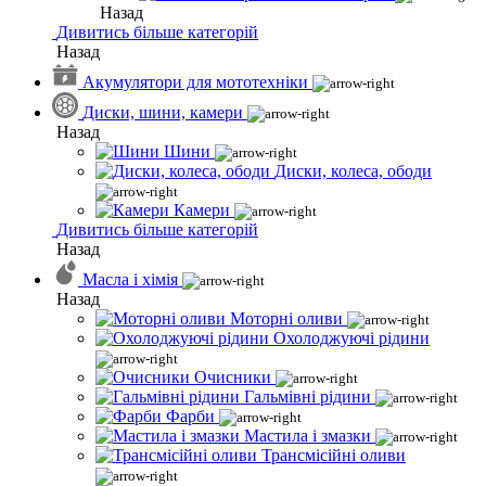
Назад
Дивитись більше категорій
Назад
Акумулятори для мототехніки
Диски, шини, камери
Назад
Шини
Диски, колеса, ободи
Камери
Дивитись більше категорій
Назад
Масла і хімія
Назад
Моторні оливи
Охолоджуючі рідини
Очисники
Гальмівні рідини
Фарби
Мастила і змазки
Трансмісійні оливи