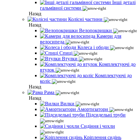
Інші деталі
гальмівної системи
Назад
Колісні частини
Назад
Велопокришки
Камери для
велосипеда
Колеса і ободи
Спиці
Втулки
Комплектуючі до
втулок
Комплектуючі до
коліс
Назад
Рама
Назад
Вилки
Амортизатори
Підсидельні труби
Сидіння і чохли
Кріплення сидінь