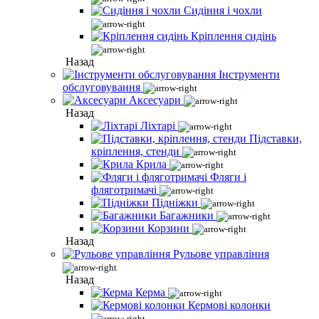
Сидіння і чохли
Кріплення сидінь
Назад
Інструменти
обслуговування
Аксесуари
Назад
Ліхтарі
Підставки,
кріплення, стенди
Крила
Фляги і
фляготримачі
Підніжки
Багажники
Корзини
Назад
Рульове управління
Назад
Керма
Кермові колонки