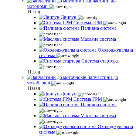
Запчастини до
мотопомп
Назад
Двигун
Система ГРМ
Паливна система
Масляна система
Охолоджувальна
система
Система стартера
Назад
Запчастини до
мотоблоків
Назад
Двигун
Система ГРМ
Паливна система
Масляна система
Охолоджувальна
система