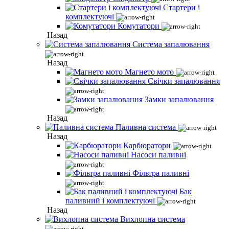
Стартери і
комплектуючі
Комутатори
Назад
Система запалювання
Назад
Магнето мото
Свічки запалювання
Замки запалювання
Назад
Паливна система
Назад
Карбюратори
Насоси паливні
Фільтра паливні
Бак
паливний і комплектуючі
Назад
Вихлопна система