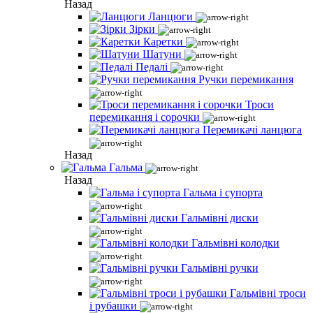
Назад
Ланцюги
Зірки
Каретки
Шатуни
Педалі
Ручки перемикання
Троси
перемикання і сорочки
Перемикачі ланцюга
Назад
Гальма
Назад
Гальма і супорта
Гальмівні диски
Гальмівні колодки
Гальмівні ручки
Гальмівні троси
і рубашки