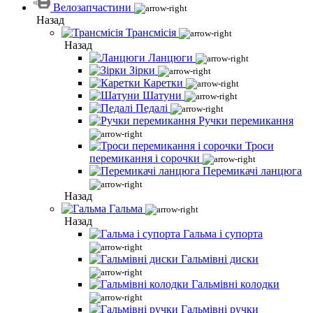
Велозапчастини
Назад
Трансмісія
Назад
Ланцюги
Зірки
Каретки
Шатуни
Педалі
Ручки перемикання
Троси
перемикання і сорочки
Перемикачі ланцюга
Назад
Гальма
Назад
Гальма і супорта
Гальмівні диски
Гальмівні колодки
Гальмівні ручки