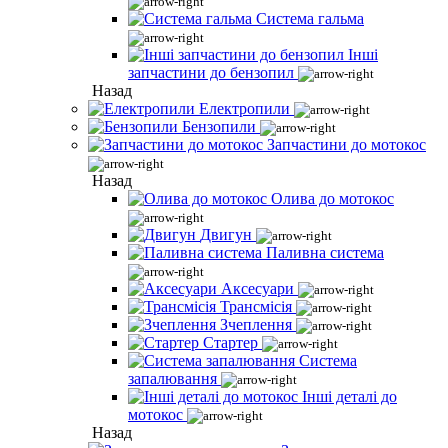
Система гальма
Інші
запчастини до бензопил
Назад
Електропили
Бензопили
Запчастини до мотокос
Назад
Олива до мотокос
Двигун
Паливна система
Аксесуари
Трансмісія
Зчеплення
Стартер
Система
запалювання
Інші деталі до
мотокос
Назад