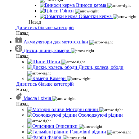
Виноси керма
Гріпси
Обмотки керма
Назад
Дивитись більше категорій
Назад
Акумулятори для мототехніки
Диски, шини, камери
Назад
Шини
Диски, колеса, ободи
Камери
Дивитись більше категорій
Назад
Масла і хімія
Назад
Моторні оливи
Охолоджуючі рідини
Очисники
Гальмівні рідини
Фарби