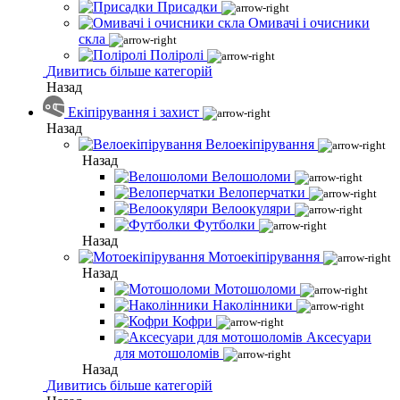
Присадки
Омивачі і очисники
скла
Поліролі
Дивитись більше категорій
Назад
Екіпірування і захист
Назад
Велоекіпірування
Назад
Велошоломи
Велоперчатки
Велоокуляри
Футболки
Назад
Мотоекіпірування
Назад
Мотошоломи
Наколінники
Кофри
Аксесуари
для мотошоломів
Назад
Дивитись більше категорій