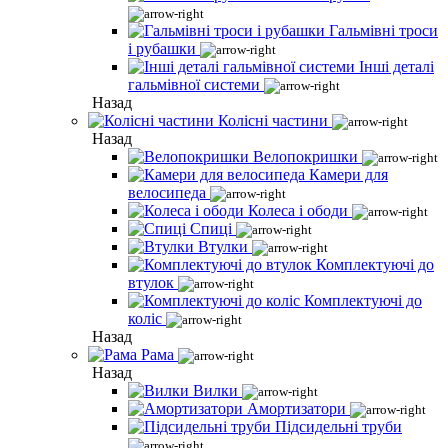
Гальмівні троси
і рубашки
Інші деталі
гальмівної системи
Назад
Колісні частини
Назад
Велопокришки
Камери для
велосипеда
Колеса і ободи
Спиці
Втулки
Комплектуючі до
втулок
Комплектуючі до
коліс
Назад
Рама
Назад
Вилки
Амортизатори
Підсидельні труби