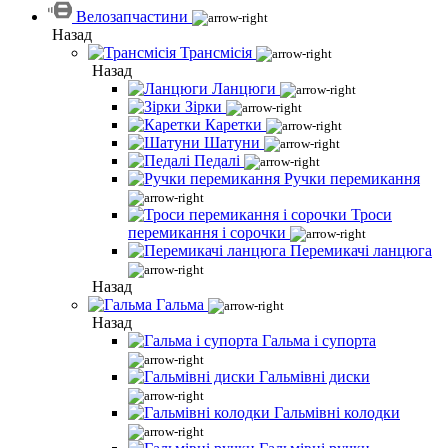
Велозапчастини
Назад
Трансмісія
Назад
Ланцюги
Зірки
Каретки
Шатуни
Педалі
Ручки перемикання
Троси
перемикання і сорочки
Перемикачі ланцюга
Назад
Гальма
Назад
Гальма і супорта
Гальмівні диски
Гальмівні колодки