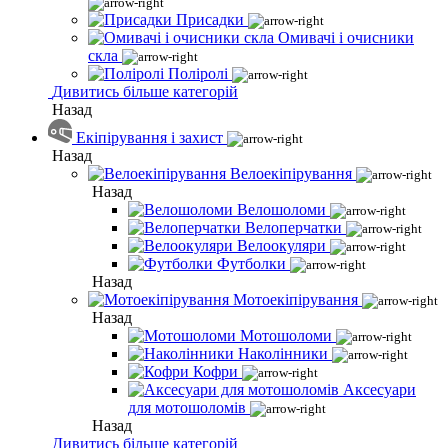
Присадки
Омивачі і очисники
скла
Поліролі
Дивитись більше категорій
Назад
Екіпірування і захист
Назад
Велоекіпірування
Назад
Велошоломи
Велоперчатки
Велоокуляри
Футболки
Назад
Мотоекіпірування
Назад
Мотошоломи
Наколінники
Кофри
Аксесуари
для мотошоломів
Назад
Дивитись більше категорій