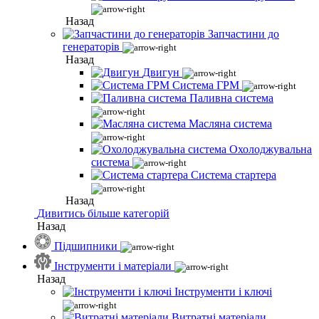
Назад
Запчастини до
генераторів
Назад
Двигун
Система ГРМ
Паливна система
Масляна система
Охолоджувальна
система
Система стартера
Назад
Дивитись більше категорій
Назад
Підшипники
Інструменти і матеріали
Назад
Інструменти і ключі
Витратні матеріали