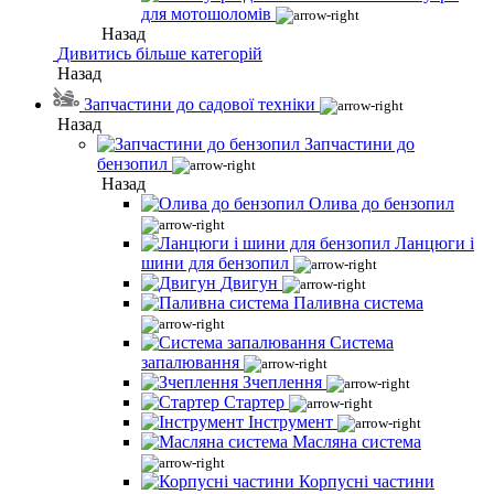
для мотошоломів
Назад
Дивитись більше категорій
Назад
Запчастини до садової техніки
Назад
Запчастини до
бензопил
Назад
Олива до бензопил
Ланцюги і
шини для бензопил
Двигун
Паливна система
Система
запалювання
Зчеплення
Стартер
Інструмент
Масляна система
Корпусні частини