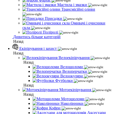
Фарби
Мастила і змазки
Трансмісійні оливи
Присадки
Омивачі і очисники
скла
Поліролі
Дивитись більше категорій
Назад
Екіпірування і захист
Назад
Велоекіпірування
Назад
Велошоломи
Велоперчатки
Велоокуляри
Футболки
Назад
Мотоекіпірування
Назад
Мотошоломи
Наколінники
Кофри
Аксесуари