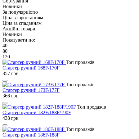
Сортування
Новинки
За популярністю
Ціна за зростанням
Ціна за спаданням
Акційні товари
Новинки
Показувати по:
40
80
120
Топ продажів
Стартер ручний 168F/170F
357
грн
Топ продажів
Стартер ручний 173F/177F
366
грн
Топ продажів
Стартер ручний 182F/188F/190F
438
грн
Топ продажів
Стартер ручний 186F/188F