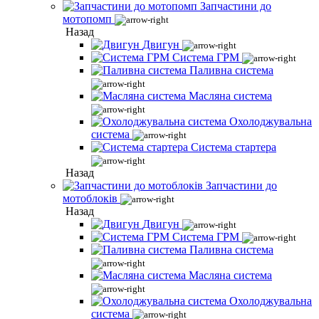
Запчастини до
мотопомп
Назад
Двигун
Система ГРМ
Паливна система
Масляна система
Охолоджувальна
система
Система стартера
Назад
Запчастини до
мотоблоків
Назад
Двигун
Система ГРМ
Паливна система
Масляна система
Охолоджувальна
система