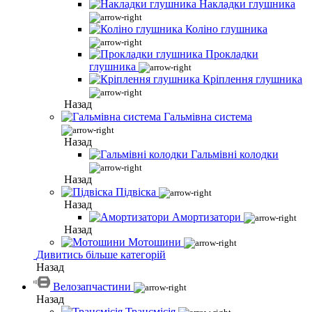
Накладки глушника
Коліно глушника
Прокладки
глушника
Кріплення глушника
Назад
Гальмівна система
Назад
Гальмівні колодки
Назад
Підвіска
Назад
Амортизатори
Назад
Мотошини
Дивитись більше категорій
Назад
Велозапчастини
Назад
Трансмісія