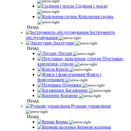
Сидіння і чохли
Кріплення сидінь
Назад
Інструменти
обслуговування
Аксесуари
Назад
Ліхтарі
Підставки,
кріплення, стенди
Крила
Фляги і
фляготримачі
Підніжки
Багажники
Корзини
Назад
Рульове управління
Назад
Керма
Кермові колонки