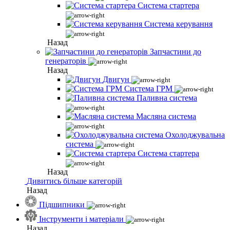
Система стартера
Система керування
Назад
Запчастини до
генераторів
Назад
Двигун
Система ГРМ
Паливна система
Масляна система
Охолоджувальна
система
Система стартера
Назад
Дивитись більше категорій
Назад
Підшипники
Інструменти і матеріали
Назад