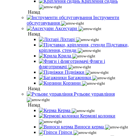
Кріплення сидінь
Назад
Інструменти
обслуговування
Аксесуари
Назад
Ліхтарі
Підставки,
кріплення, стенди
Крила
Фляги і
фляготримачі
Підніжки
Багажники
Корзини
Назад
Рульове управління
Назад
Керма
Кермові колонки
Виноси керма
Гріпси