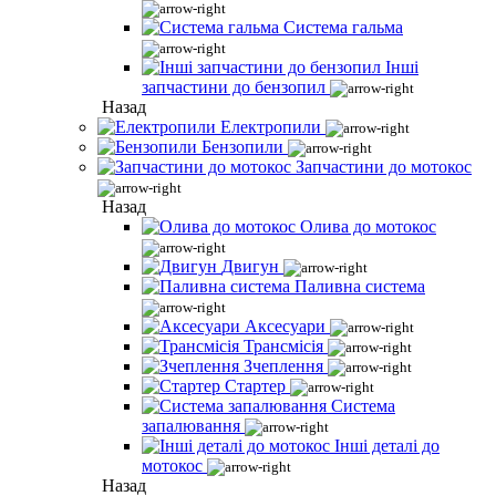
Система гальма
Інші
запчастини до бензопил
Назад
Електропили
Бензопили
Запчастини до мотокос
Назад
Олива до мотокос
Двигун
Паливна система
Аксесуари
Трансмісія
Зчеплення
Стартер
Система
запалювання
Інші деталі до
мотокос
Назад