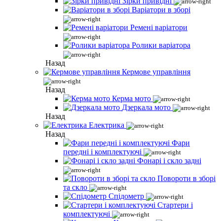
Зірки привідні
Варіатори в зборі
Ремені варіатори
Ролики варіатора
Назад
Кермове управління
Назад
Керма мото
Дзеркала мото
Назад
Електрика
Назад
Фари
передні і комплектуючі
Фонарі і скло задні
Повороти в зборі
та скло
Спідометр
Стартери і
комплектуючі