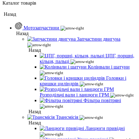
Каталог товарів
Назад
Мотозапчастини
Назад
Запчастини двигуна
Назад
ЦПГ, поршні,
кільця, пальці
Колінвали і шатуни
Головки і
кришки циліндрів
Розподільчі вали і ланцюги ГРМ
Фільтра повітряні
Назад
Трансмісія
Назад
Ланцюги привідні