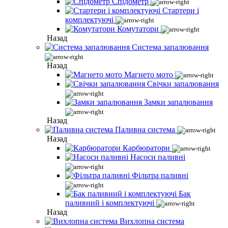
Спідометр
Стартери і
комплектуючі
Комутатори
Назад
Система запалювання
Назад
Магнето мото
Свічки запалювання
Замки запалювання
Назад
Паливна система
Назад
Карбюратори
Насоси паливні
Фільтра паливні
Бак
паливний і комплектуючі
Назад
Вихлопна система