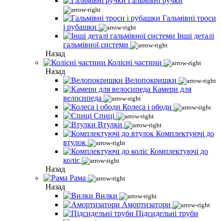
Гальмівні ручки
Гальмівні троси
і рубашки
Інші деталі
гальмівної системи
Назад
Колісні частини
Назад
Велопокришки
Камери для
велосипеда
Колеса і ободи
Спиці
Втулки
Комплектуючі до
втулок
Комплектуючі до
коліс
Назад
Рама
Назад
Вилки
Амортизатори
Підсидельні труби