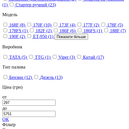
(1)
Стартер ручний
(23)
Модель
168F
(8)
170F
(10)
173F
(4)
177F
(2)
178F
(5)
178FS
(1)
182F
(2)
186F
(6)
186FS
(1)
188F
(7)
190F
(2)
ET-950
(1)
Показати більше
Виробник
TATA
(5)
TTG
(1)
Viper
(3)
Китай
(17)
Тип палива
Бензин
(12)
Дизель
(13)
Ціна (грн)
от
до
ОК
Фільтр