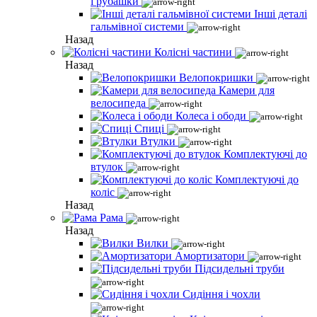
і рубашки
Інші деталі
гальмівної системи
Назад
Колісні частини
Назад
Велопокришки
Камери для
велосипеда
Колеса і ободи
Спиці
Втулки
Комплектуючі до
втулок
Комплектуючі до
коліс
Назад
Рама
Назад
Вилки
Амортизатори
Підсидельні труби
Сидіння і чохли