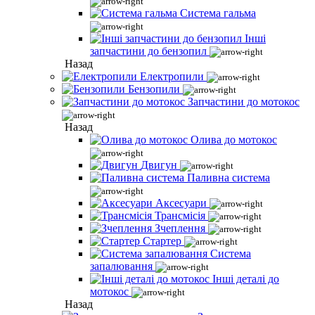
Система гальма
Інші
запчастини до бензопил
Назад
Електропили
Бензопили
Запчастини до мотокос
Назад
Олива до мотокос
Двигун
Паливна система
Аксесуари
Трансмісія
Зчеплення
Стартер
Система
запалювання
Інші деталі до
мотокос
Назад