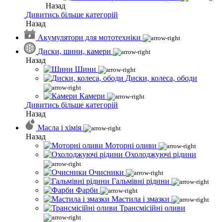
Назад
Дивитись більше категорій
Назад
Акумулятори для мототехніки
Диски, шини, камери
Назад
Шини
Диски, колеса, ободи
Камери
Дивитись більше категорій
Назад
Масла і хімія
Назад
Моторні оливи
Охолоджуючі рідини
Очисники
Гальмівні рідини
Фарби
Мастила і змазки
Трансмісійні оливи