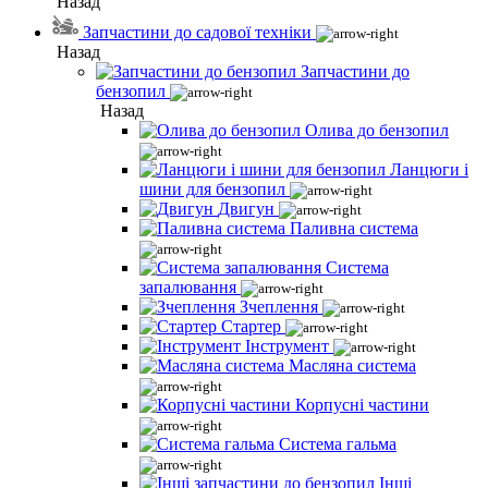
Назад
Запчастини до садової техніки
Назад
Запчастини до
бензопил
Назад
Олива до бензопил
Ланцюги і
шини для бензопил
Двигун
Паливна система
Система
запалювання
Зчеплення
Стартер
Інструмент
Масляна система
Корпусні частини
Система гальма
Інші