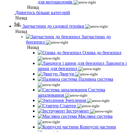
для мотошоломів
Назад
Дивитись більше категорій
Назад
Запчастини до садової техніки
Назад
Запчастини до
бензопил
Назад
Олива до бензопил
Ланцюги і
шини для бензопил
Двигун
Паливна система
Система
запалювання
Зчеплення
Стартер
Інструмент
Масляна система
Корпусні частини