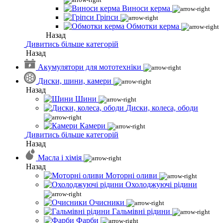
Виноси керма
Гріпси
Обмотки керма
Назад
Дивитись більше категорій
Назад
Акумулятори для мототехніки
Диски, шини, камери
Назад
Шини
Диски, колеса, ободи
Камери
Дивитись більше категорій
Назад
Масла і хімія
Назад
Моторні оливи
Охолоджуючі рідини
Очисники
Гальмівні рідини
Фарби