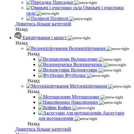
Присадки
Омивачі і очисники
скла
Поліролі
Дивитись більше категорій
Назад
Екіпірування і захист
Назад
Велоекіпірування
Назад
Велошоломи
Велоперчатки
Велоокуляри
Футболки
Назад
Мотоекіпірування
Назад
Мотошоломи
Наколінники
Кофри
Аксесуари
для мотошоломів
Назад
Дивитись більше категорій