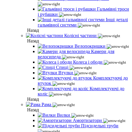
Гальмівні троси
і рубашки
Інші деталі
гальмівної системи
Назад
Колісні частини
Назад
Велопокришки
Камери для
велосипеда
Колеса і ободи
Спиці
Втулки
Комплектуючі до
втулок
Комплектуючі до
коліс
Назад
Рама
Назад
Вилки
Амортизатори
Підсидельні труби