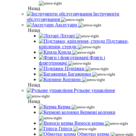
Назад
Інструменти
обслуговування
Аксесуари
Назад
Ліхтарі
Підставки,
кріплення, стенди
Крила
Фляги і
фляготримачі
Підніжки
Багажники
Корзини
Назад
Рульове управління
Назад
Керма
Кермові колонки
Виноси керма
Гріпси
Обмотки керма