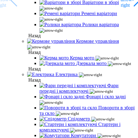
Варіатори в зборі
Ремені варіатори
Ролики варіатора
Назад
Кермове управління
Назад
Керма мото
Дзеркала мото
Назад
Електрика
Назад
Фари
передні і комплектуючі
Фонарі і скло задні
Повороти в зборі
та скло
Спідометр
Стартери і
комплектуючі
Комутатори