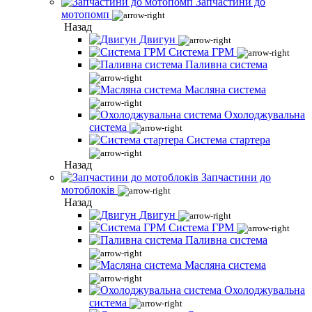
Запчастини до
мотопомп
Назад
Двигун
Система ГРМ
Паливна система
Масляна система
Охолоджувальна
система
Система стартера
Назад
Запчастини до
мотоблоків
Назад
Двигун
Система ГРМ
Паливна система
Масляна система
Охолоджувальна
система