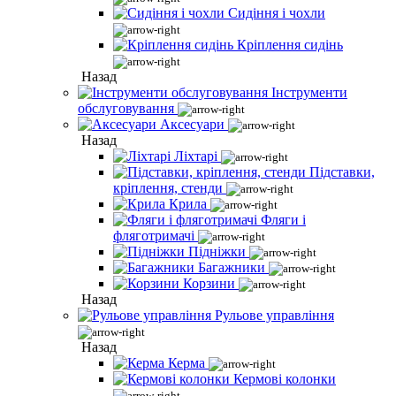
Сидіння і чохли
Кріплення сидінь
Назад
Інструменти
обслуговування
Аксесуари
Назад
Ліхтарі
Підставки,
кріплення, стенди
Крила
Фляги і
фляготримачі
Підніжки
Багажники
Корзини
Назад
Рульове управління
Назад
Керма
Кермові колонки