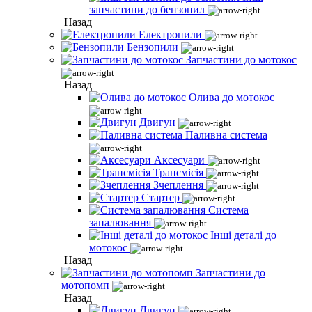
запчастини до бензопил
Назад
Електропили
Бензопили
Запчастини до мотокос
Назад
Олива до мотокос
Двигун
Паливна система
Аксесуари
Трансмісія
Зчеплення
Стартер
Система
запалювання
Інші деталі до
мотокос
Назад
Запчастини до
мотопомп
Назад
Двигун