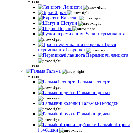
Назад
Ланцюги
Зірки
Каретки
Шатуни
Педалі
Ручки перемикання
Троси
перемикання і сорочки
Перемикачі ланцюга
Назад
Гальма
Назад
Гальма і супорта
Гальмівні диски
Гальмівні колодки
Гальмівні ручки
Гальмівні троси
і рубашки