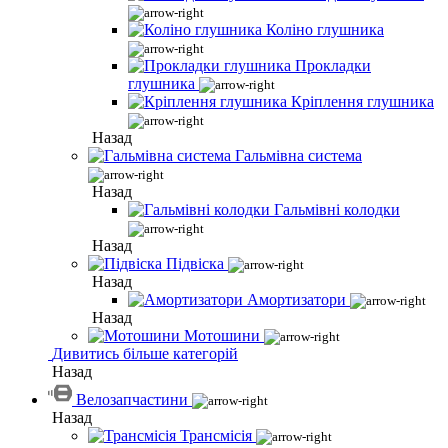
Коліно глушника
Прокладки
глушника
Кріплення глушника
Назад
Гальмівна система
Назад
Гальмівні колодки
Назад
Підвіска
Назад
Амортизатори
Назад
Мотошини
Дивитись більше категорій
Назад
Велозапчастини
Назад
Трансмісія