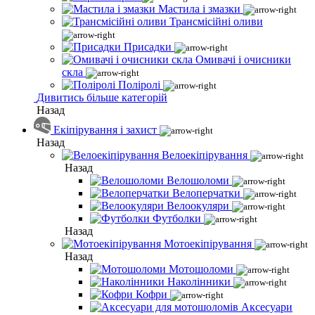
Мастила і змазки
Трансмісійні оливи
Присадки
Омивачі і очисники
скла
Поліролі
Дивитись більше категорій
Назад
Екіпірування і захист
Назад
Велоекіпірування
Назад
Велошоломи
Велоперчатки
Велоокуляри
Футболки
Назад
Мотоекіпірування
Назад
Мотошоломи
Наколінники
Кофри
Аксесуари