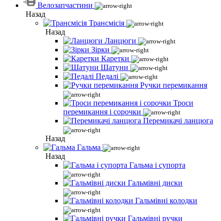
Велозапчастини
Назад
Трансмісія
Назад
Ланцюги
Зірки
Каретки
Шатуни
Педалі
Ручки перемикання
Троси
перемикання і сорочки
Перемикачі ланцюга
Назад
Гальма
Назад
Гальма і супорта
Гальмівні диски
Гальмівні колодки
Гальмівні ручки