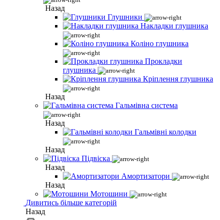
Назад
Глушники
Накладки глушника
Коліно глушника
Прокладки
глушника
Кріплення глушника
Назад
Гальмівна система
Назад
Гальмівні колодки
Назад
Підвіска
Назад
Амортизатори
Назад
Мотошини
Дивитись більше категорій
Назад