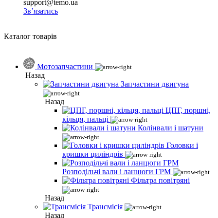
support@temo.ua
Зв’язатись
Каталог товарів
Мотозапчастини
Назад
Запчастини двигуна
Назад
ЦПГ, поршні,
кільця, пальці
Колінвали і шатуни
Головки і
кришки циліндрів
Розподільчі вали і ланцюги ГРМ
Фільтра повітряні
Назад
Трансмісія
Назад