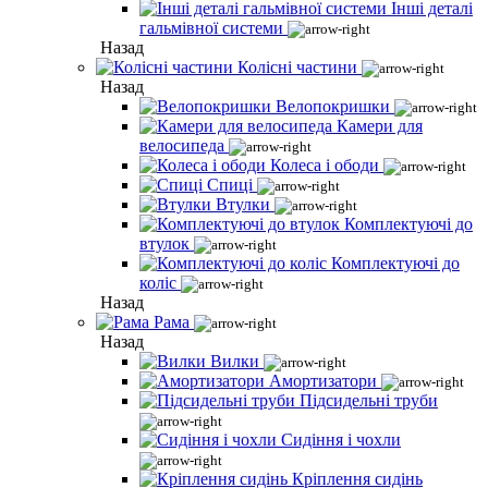
Інші деталі
гальмівної системи
Назад
Колісні частини
Назад
Велопокришки
Камери для
велосипеда
Колеса і ободи
Спиці
Втулки
Комплектуючі до
втулок
Комплектуючі до
коліс
Назад
Рама
Назад
Вилки
Амортизатори
Підсидельні труби
Сидіння і чохли
Кріплення сидінь