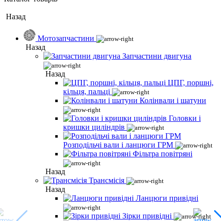
Назад
Мотозапчастини
Назад
Запчастини двигуна
Назад
ЦПГ, поршні,
кільця, пальці
Колінвали і шатуни
Головки і
кришки циліндрів
Розподільчі вали і ланцюги ГРМ
Фільтра повітряні
Назад
Трансмісія
Назад
Ланцюги привідні
Зірки привідні