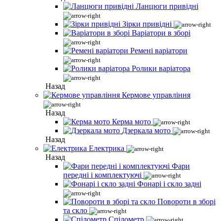
Ланцюги привідні
Зірки привідні
Варіатори в зборі
Ремені варіатори
Ролики варіатора
Назад
Кермове управління
Назад
Керма мото
Дзеркала мото
Назад
Електрика
Назад
Фари
передні і комплектуючі
Фонарі і скло задні
Повороти в зборі
та скло
Спідометр