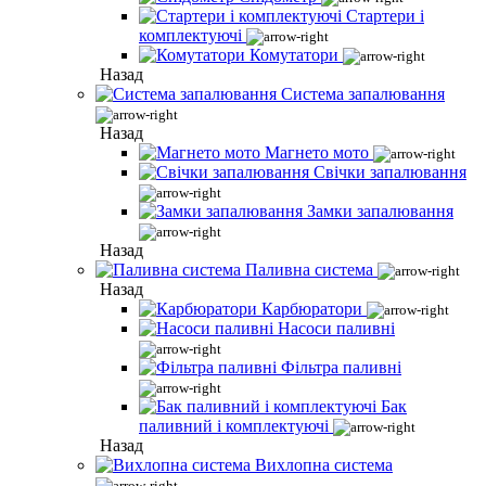
Стартери і
комплектуючі
Комутатори
Назад
Система запалювання
Назад
Магнето мото
Свічки запалювання
Замки запалювання
Назад
Паливна система
Назад
Карбюратори
Насоси паливні
Фільтра паливні
Бак
паливний і комплектуючі
Назад
Вихлопна система