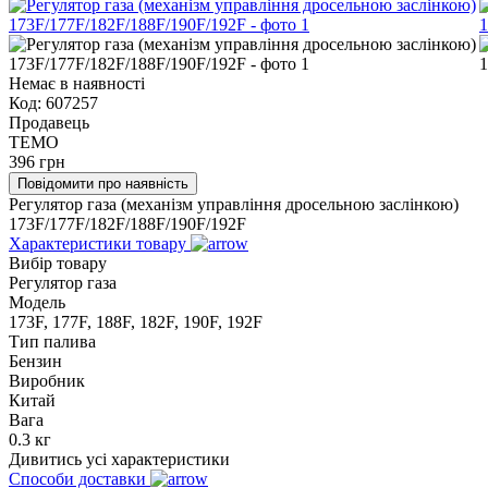
Немає в наявності
Код:
607257
Продавець
TEMO
396
грн
Повідомити про наявність
Регулятор газа (механізм управління дросельною заслінкою)
173F/177F/182F/188F/190F/192F
Характеристики товару
Вибір товару
Регулятор газа
Модель
173F, 177F, 188F, 182F, 190F, 192F
Тип палива
Бензин
Виробник
Китай
Вага
0.3 кг
Дивитись усі характеристики
Способи доставки