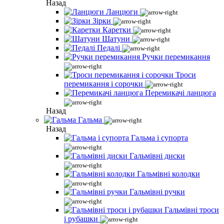
Назад
Ланцюги
Зірки
Каретки
Шатуни
Педалі
Ручки перемикання
Троси
перемикання і сорочки
Перемикачі ланцюга
Назад
Гальма
Назад
Гальма і супорта
Гальмівні диски
Гальмівні колодки
Гальмівні ручки
Гальмівні троси
і рубашки