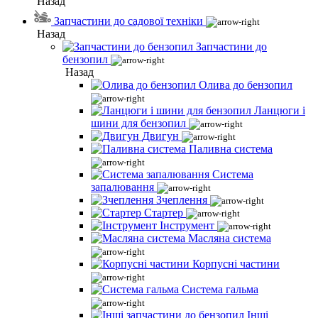
Назад
Запчастини до садової техніки
Назад
Запчастини до
бензопил
Назад
Олива до бензопил
Ланцюги і
шини для бензопил
Двигун
Паливна система
Система
запалювання
Зчеплення
Стартер
Інструмент
Масляна система
Корпусні частини
Система гальма
Інші