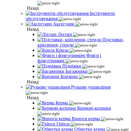
Назад
Інструменти
обслуговування
Аксесуари
Назад
Ліхтарі
Підставки,
кріплення, стенди
Крила
Фляги і
фляготримачі
Підніжки
Багажники
Корзини
Назад
Рульове управління
Назад
Керма
Кермові колонки
Виноси керма
Гріпси
Обмотки керма