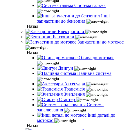
Система гальма
Інші
запчастини до бензопил
Назад
Електропили
Бензопили
Запчастини до мотокос
Назад
Олива до мотокос
Двигун
Паливна система
Аксесуари
Трансмісія
Зчеплення
Стартер
Система
запалювання
Інші деталі до
мотокос
Назад