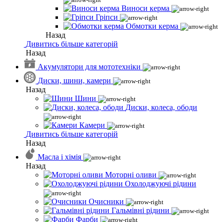
Виноси керма
Гріпси
Обмотки керма
Назад
Дивитись більше категорій
Назад
Акумулятори для мототехніки
Диски, шини, камери
Назад
Шини
Диски, колеса, ободи
Камери
Дивитись більше категорій
Назад
Масла і хімія
Назад
Моторні оливи
Охолоджуючі рідини
Очисники
Гальмівні рідини
Фарби