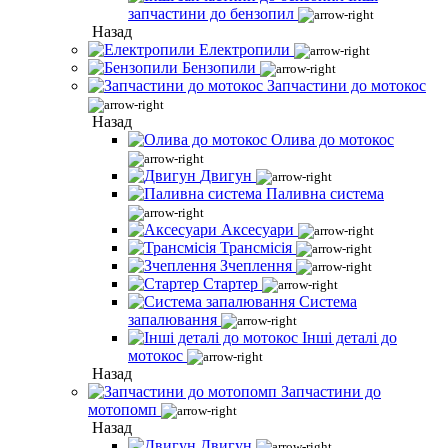
запчастини до бензопил
Назад
Електропили
Бензопили
Запчастини до мотокос
Назад
Олива до мотокос
Двигун
Паливна система
Аксесуари
Трансмісія
Зчеплення
Стартер
Система
запалювання
Інші деталі до
мотокос
Назад
Запчастини до
мотопомп
Назад
Двигун