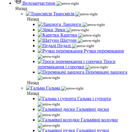
Велозапчастини
Назад
Трансмісія
Назад
Ланцюги
Зірки
Каретки
Шатуни
Педалі
Ручки перемикання
Троси
перемикання і сорочки
Перемикачі ланцюга
Назад
Гальма
Назад
Гальма і супорта
Гальмівні диски
Гальмівні колодки
Гальмівні ручки