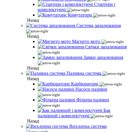
Стартери і
комплектуючі
Комутатори
Назад
Система запалювання
Назад
Магнето мото
Свічки запалювання
Замки запалювання
Назад
Паливна система
Назад
Карбюратори
Насоси паливні
Фільтра паливні
Бак
паливний і комплектуючі
Назад
Вихлопна система