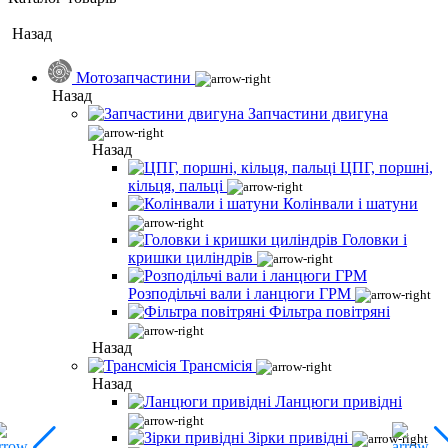
Назад
Мотозапчастини
Назад
Запчастини двигуна
Назад
ЦПГ, поршні,
кільця, пальці
Колінвали і шатуни
Головки і
кришки циліндрів
Розподільчі вали і ланцюги ГРМ
Фільтра повітряні
Назад
Трансмісія
Назад
Ланцюги привідні
Зірки привідні