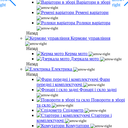
Варіатори в зборі
Ремені варіатори
Ролики варіатора
Назад
Кермове управління
Назад
Керма мото
Дзеркала мото
Назад
Електрика
Назад
Фари
передні і комплектуючі
Фонарі і скло задні
Повороти в зборі
та скло
Спідометр
Стартери і
комплектуючі
Комутатори