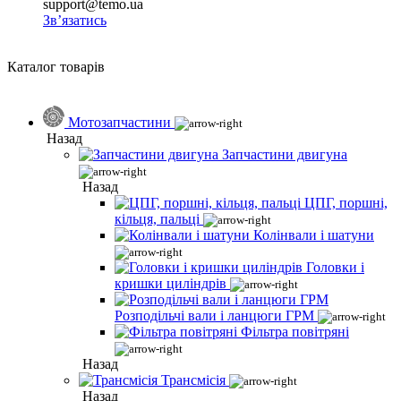
support@temo.ua
Зв’язатись
Каталог товарів
Мотозапчастини
Назад
Запчастини двигуна
Назад
ЦПГ, поршні,
кільця, пальці
Колінвали і шатуни
Головки і
кришки циліндрів
Розподільчі вали і ланцюги ГРМ
Фільтра повітряні
Назад
Трансмісія
Назад