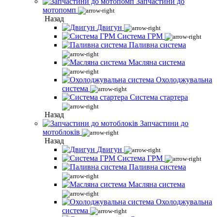
Запчастини до
мотопомп
Назад
Двигун
Система ГРМ
Паливна система
Масляна система
Охолоджувальна
система
Система стартера
Назад
Запчастини до
мотоблоків
Назад
Двигун
Система ГРМ
Паливна система
Масляна система
Охолоджувальна
система