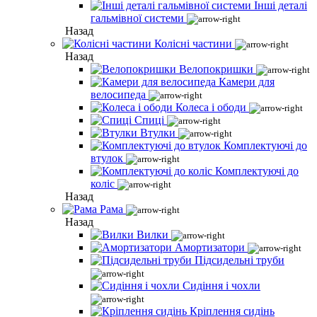
Інші деталі
гальмівної системи
Назад
Колісні частини
Назад
Велопокришки
Камери для
велосипеда
Колеса і ободи
Спиці
Втулки
Комплектуючі до
втулок
Комплектуючі до
коліс
Назад
Рама
Назад
Вилки
Амортизатори
Підсидельні труби
Сидіння і чохли
Кріплення сидінь