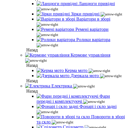
Ланцюги привідні
Зірки привідні
Варіатори в зборі
Ремені варіатори
Ролики варіатора
Назад
Кермове управління
Назад
Керма мото
Дзеркала мото
Назад
Електрика
Назад
Фари
передні і комплектуючі
Фонарі і скло задні
Повороти в зборі
та скло
Спідометр