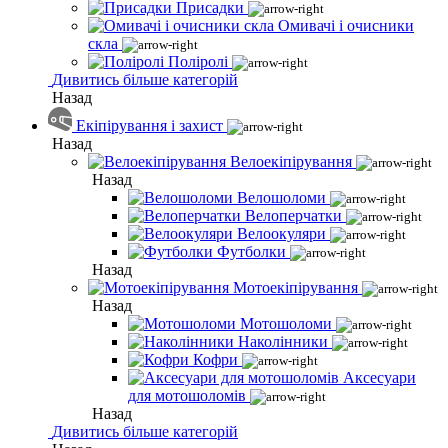
Присадки
Омивачі і очисники
скла
Поліролі
Дивитись більше категорій
Назад
Екіпірування і захист
Назад
Велоекіпірування
Назад
Велошоломи
Велоперчатки
Велоокуляри
Футболки
Назад
Мотоекіпірування
Назад
Мотошоломи
Наколінники
Кофри
Аксесуари
для мотошоломів
Назад
Дивитись більше категорій