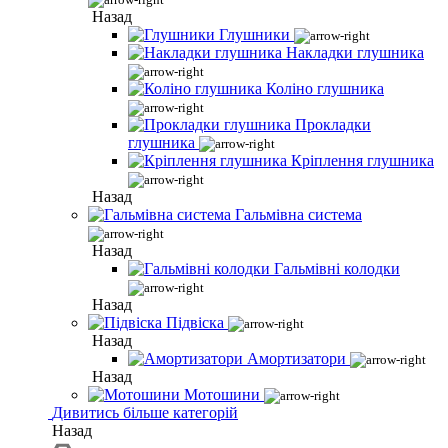
Назад
Глушники
Накладки глушника
Коліно глушника
Прокладки
глушника
Кріплення глушника
Назад
Гальмівна система
Назад
Гальмівні колодки
Назад
Підвіска
Назад
Амортизатори
Назад
Мотошини
Дивитись більше категорій
Назад