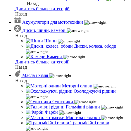
Назад
Дивитись більше категорій
Назад
Акумулятори для мототехніки
Диски, шини, камери
Назад
Шини
Диски, колеса, ободи
Камери
Дивитись більше категорій
Назад
Масла і хімія
Назад
Моторні оливи
Охолоджуючі рідини
Очисники
Гальмівні рідини
Фарби
Мастила і змазки
Трансмісійні оливи