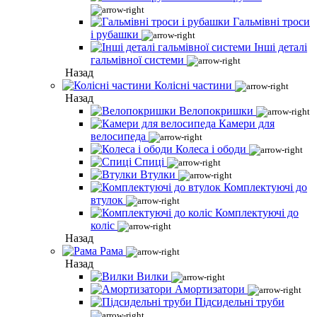
Гальмівні троси
і рубашки
Інші деталі
гальмівної системи
Назад
Колісні частини
Назад
Велопокришки
Камери для
велосипеда
Колеса і ободи
Спиці
Втулки
Комплектуючі до
втулок
Комплектуючі до
коліс
Назад
Рама
Назад
Вилки
Амортизатори
Підсидельні труби