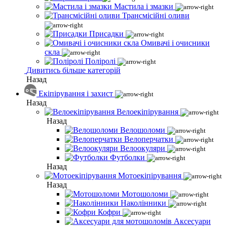
Мастила і змазки
Трансмісійні оливи
Присадки
Омивачі і очисники
скла
Поліролі
Дивитись більше категорій
Назад
Екіпірування і захист
Назад
Велоекіпірування
Назад
Велошоломи
Велоперчатки
Велоокуляри
Футболки
Назад
Мотоекіпірування
Назад
Мотошоломи
Наколінники
Кофри
Аксесуари