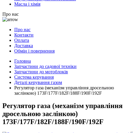
Масла і хімія
Про нас
Про нас
Контакти
Оплата
Доставка
Обмін і повернення
Головна
Запчастини до садової техніки
Запчастини до мотоблоків
Система керування
Деталі керування газом
Регулятор газа (механізм управління дросельною
заслінкою) 173F/177F/182F/188F/190F/192F
Регулятор газа (механізм управління
дросельною заслінкою)
173F/177F/182F/188F/190F/192F