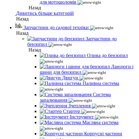
для мотошоломів
Назад
Дивитись більше категорій
Назад
Запчастини до садової техніки
Назад
Запчастини до
бензопил
Назад
Олива до бензопил
Ланцюги і
шини для бензопил
Двигун
Паливна система
Система
запалювання
Зчеплення
Стартер
Інструмент
Масляна система
Корпусні частини