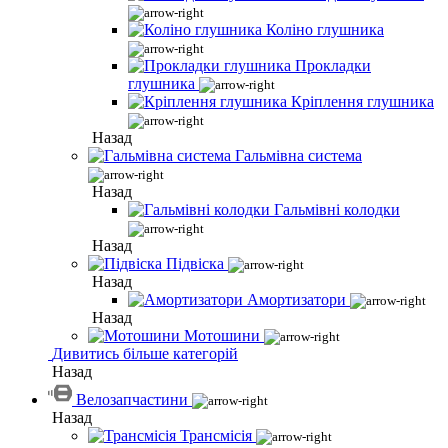
Коліно глушника
Прокладки
глушника
Кріплення глушника
Назад
Гальмівна система
Назад
Гальмівні колодки
Назад
Підвіска
Назад
Амортизатори
Назад
Мотошини
Дивитись більше категорій
Назад
Велозапчастини
Назад
Трансмісія