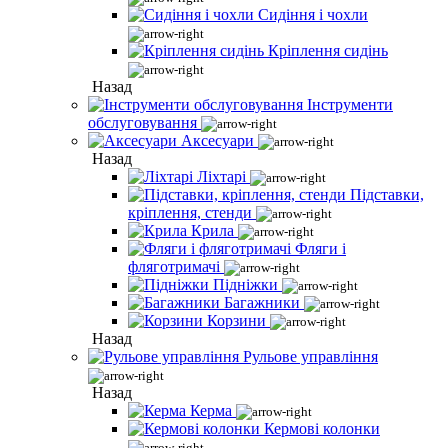
Сидіння і чохли
Кріплення сидінь
Назад
Інструменти
обслуговування
Аксесуари
Назад
Ліхтарі
Підставки,
кріплення, стенди
Крила
Фляги і
фляготримачі
Підніжки
Багажники
Корзини
Назад
Рульове управління
Назад
Керма
Кермові колонки