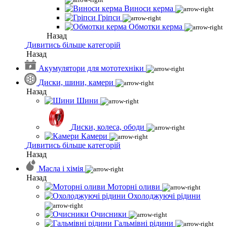
Виноси керма
Гріпси
Обмотки керма
Назад
Дивитись більше категорій
Назад
Акумулятори для мототехніки
Диски, шини, камери
Назад
Шини
Диски, колеса, ободи
Камери
Дивитись більше категорій
Назад
Масла і хімія
Назад
Моторні оливи
Охолоджуючі рідини
Очисники
Гальмівні рідини