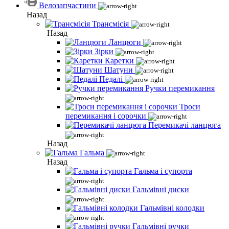
Велозапчастини
Назад
Трансмісія
Назад
Ланцюги
Зірки
Каретки
Шатуни
Педалі
Ручки перемикання
Троси
перемикання і сорочки
Перемикачі ланцюга
Назад
Гальма
Назад
Гальма і супорта
Гальмівні диски
Гальмівні колодки
Гальмівні ручки