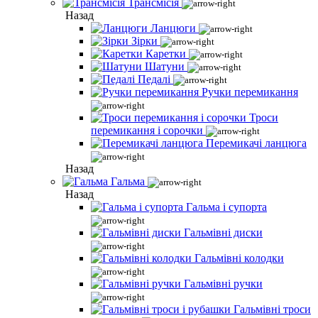
Трансмісія
Назад
Ланцюги
Зірки
Каретки
Шатуни
Педалі
Ручки перемикання
Троси
перемикання і сорочки
Перемикачі ланцюга
Назад
Гальма
Назад
Гальма і супорта
Гальмівні диски
Гальмівні колодки
Гальмівні ручки
Гальмівні троси