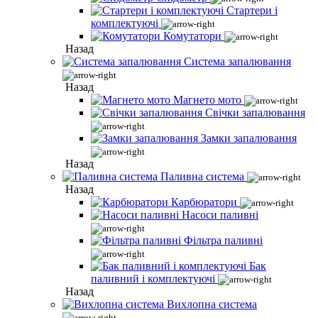
Стартери і
комплектуючі
Комутатори
Назад
Система запалювання
Назад
Магнето мото
Свічки запалювання
Замки запалювання
Назад
Паливна система
Назад
Карбюратори
Насоси паливні
Фільтра паливні
Бак
паливний і комплектуючі
Назад
Вихлопна система