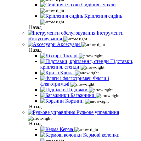
Сидіння і чохли
Кріплення сидінь
Назад
Інструменти
обслуговування
Аксесуари
Назад
Ліхтарі
Підставки,
кріплення, стенди
Крила
Фляги і
фляготримачі
Підніжки
Багажники
Корзини
Назад
Рульове управління
Назад
Керма
Кермові колонки