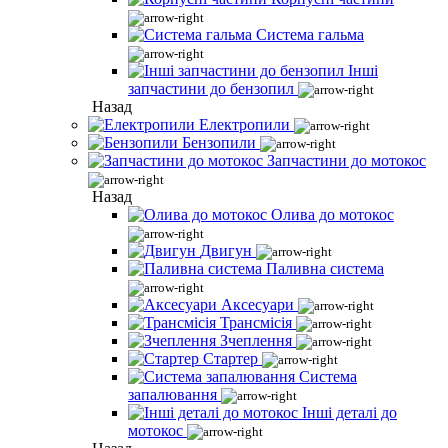
Система гальма
Інші
запчастини до бензопил
Назад
Електропили
Бензопили
Запчастини до мотокос
Назад
Олива до мотокос
Двигун
Паливна система
Аксесуари
Трансмісія
Зчеплення
Стартер
Система
запалювання
Інші деталі до
мотокос