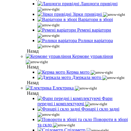
Ланцюги привідні
Зірки привідні
Варіатори в зборі
Ремені варіатори
Ролики варіатора
Назад
Кермове управління
Назад
Керма мото
Дзеркала мото
Назад
Електрика
Назад
Фари
передні і комплектуючі
Фонарі і скло задні
Повороти в зборі
та скло
Спідометр