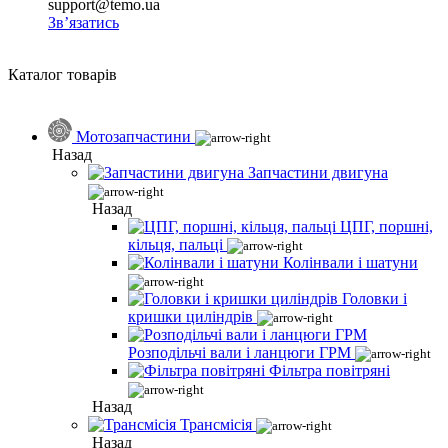
support@temo.ua
Зв’язатись
Каталог товарів
Мотозапчастини
Назад
Запчастини двигуна
Назад
ЦПГ, поршні,
кільця, пальці
Колінвали і шатуни
Головки і
кришки циліндрів
Розподільчі вали і ланцюги ГРМ
Фільтра повітряні
Назад
Трансмісія
Назад