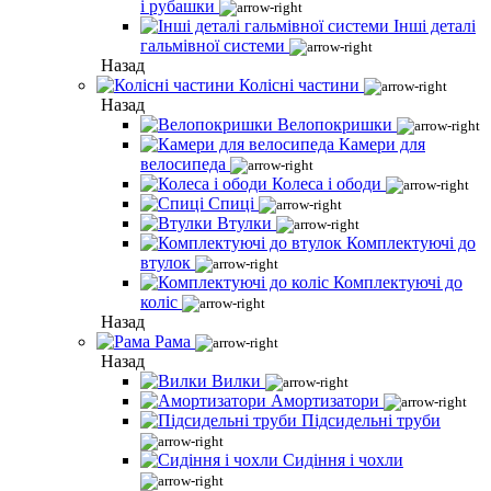
і рубашки
Інші деталі
гальмівної системи
Назад
Колісні частини
Назад
Велопокришки
Камери для
велосипеда
Колеса і ободи
Спиці
Втулки
Комплектуючі до
втулок
Комплектуючі до
коліс
Назад
Рама
Назад
Вилки
Амортизатори
Підсидельні труби
Сидіння і чохли