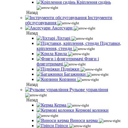
Кріплення сидінь
Назад
Інструменти
обслуговування
Аксесуари
Назад
Ліхтарі
Підставки,
кріплення, стенди
Крила
Фляги і
фляготримачі
Підніжки
Багажники
Корзини
Назад
Рульове управління
Назад
Керма
Кермові колонки
Виноси керма
Гріпси