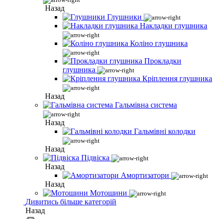
Назад
Глушники
Накладки глушника
Коліно глушника
Прокладки
глушника
Кріплення глушника
Назад
Гальмівна система
Назад
Гальмівні колодки
Назад
Підвіска
Назад
Амортизатори
Назад
Мотошини
Дивитись більше категорій
Назад