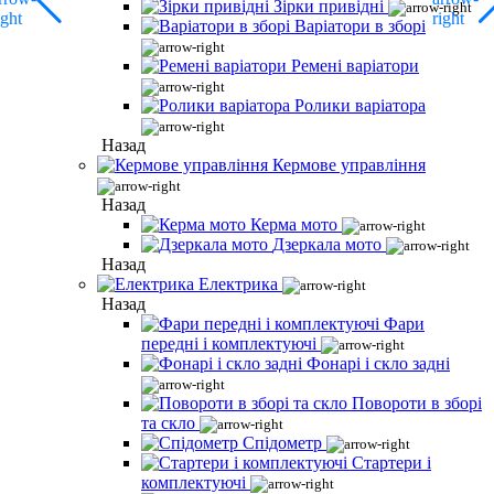
Зірки привідні
Варіатори в зборі
Ремені варіатори
Ролики варіатора
Назад
Кермове управління
Назад
Керма мото
Дзеркала мото
Назад
Електрика
Назад
Фари
передні і комплектуючі
Фонарі і скло задні
Повороти в зборі
та скло
Спідометр
Стартери і
комплектуючі