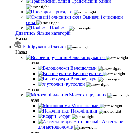
Трансмісійні оливи
Присадки
Омивачі і очисники
скла
Поліролі
Дивитись більше категорій
Назад
Екіпірування і захист
Назад
Велоекіпірування
Назад
Велошоломи
Велоперчатки
Велоокуляри
Футболки
Назад
Мотоекіпірування
Назад
Мотошоломи
Наколінники
Кофри
Аксесуари
для мотошоломів
Назад