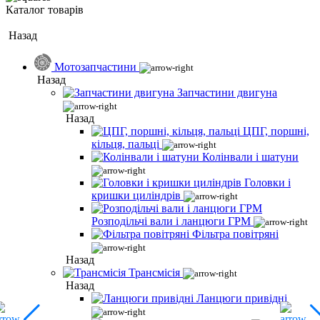
Каталог товарів
Назад
Мотозапчастини
Назад
Запчастини двигуна
Назад
ЦПГ, поршні,
кільця, пальці
Колінвали і шатуни
Головки і
кришки циліндрів
Розподільчі вали і ланцюги ГРМ
Фільтра повітряні
Назад
Трансмісія
Назад
Ланцюги привідні