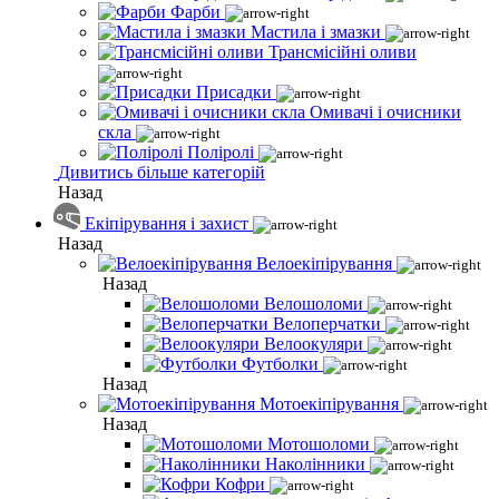
Фарби
Мастила і змазки
Трансмісійні оливи
Присадки
Омивачі і очисники
скла
Поліролі
Дивитись більше категорій
Назад
Екіпірування і захист
Назад
Велоекіпірування
Назад
Велошоломи
Велоперчатки
Велоокуляри
Футболки
Назад
Мотоекіпірування
Назад
Мотошоломи
Наколінники
Кофри