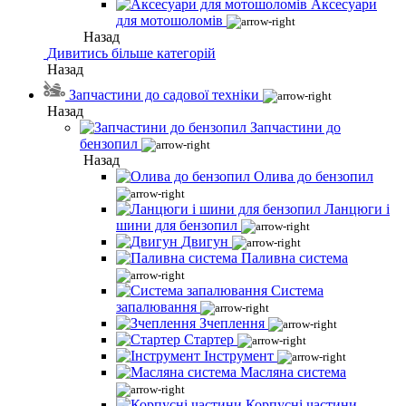
Аксесуари
для мотошоломів
Назад
Дивитись більше категорій
Назад
Запчастини до садової техніки
Назад
Запчастини до
бензопил
Назад
Олива до бензопил
Ланцюги і
шини для бензопил
Двигун
Паливна система
Система
запалювання
Зчеплення
Стартер
Інструмент
Масляна система
Корпусні частини