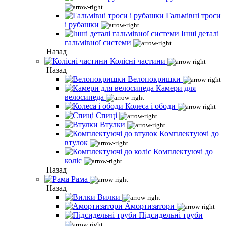
Гальмівні троси
і рубашки
Інші деталі
гальмівної системи
Назад
Колісні частини
Назад
Велопокришки
Камери для
велосипеда
Колеса і ободи
Спиці
Втулки
Комплектуючі до
втулок
Комплектуючі до
коліс
Назад
Рама
Назад
Вилки
Амортизатори
Підсидельні труби