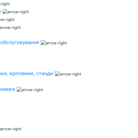
и
 обслуговування
ки, кріплення, стенди
римачі