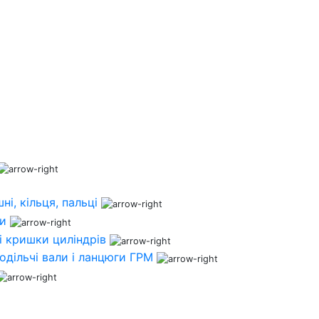
ні, кільця, пальці
ни
і кришки циліндрів
одільчі вали і ланцюги ГРМ