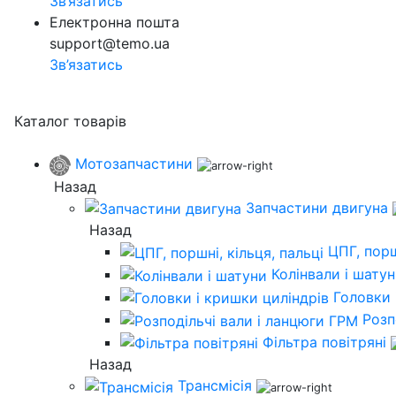
Зв’язатись
Електронна пошта
support@temo.ua
Зв’язатись
Каталог товарів
Мотозапчастини
Назад
Запчастини двигуна
Назад
ЦПГ, порш
Колінвали і шату
Головки 
Розп
Фільтра повітряні
Назад
Трансмісія