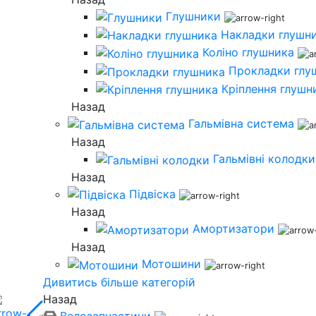
Глушники
Накладки глушн
Коліно глушника
Прокладки глу
Кріплення глушн
Назад
Гальмівна система
Назад
Гальмівні колодки
Назад
Підвіска
Назад
Амортизатори
Назад
Мотошини
Дивитись більше категорій
Назад
Велозапчастини