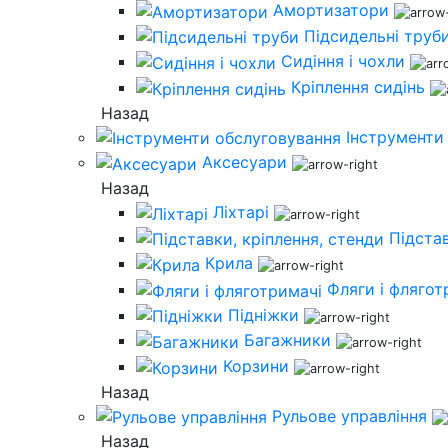
Амортизатори
Підсидельні труб
Сидіння і чохли
Кріплення сидінь
Назад
Інструменти
Аксесуари
Назад
Ліхтарі
Підстав
Крила
Фляги і флягот
Підніжки
Багажники
Корзини
Назад
Рульове управління
Назад