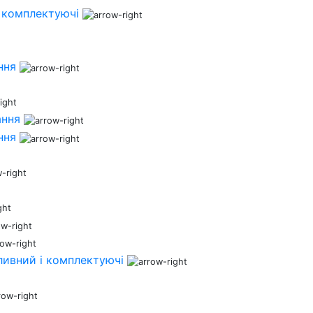
 комплектуючі
ння
ання
ння
ливний і комплектуючі