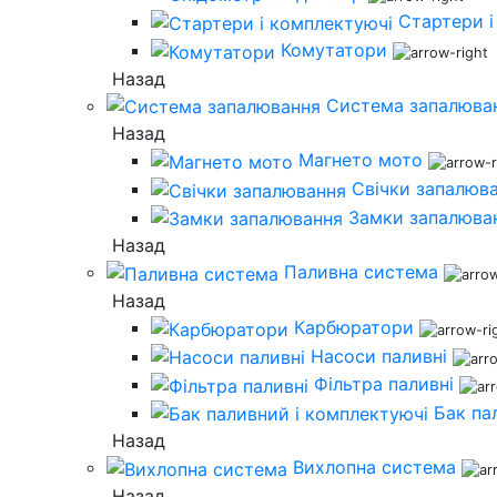
Стартери і
Комутатори
Назад
Система запалюва
Назад
Магнето мото
Свічки запалюв
Замки запалюва
Назад
Паливна система
Назад
Карбюратори
Насоси паливні
Фільтра паливні
Бак па
Назад
Вихлопна система
Назад