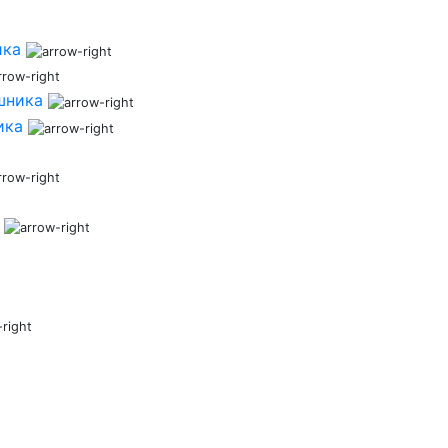
ика
шника
ика