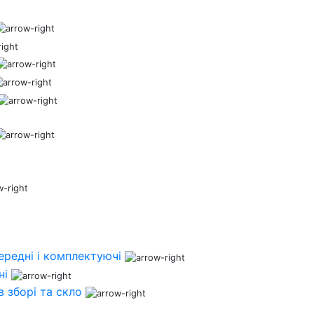
ередні і комплектуючі
ні
 зборі та скло