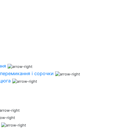
ння
перемикання і сорочки
нцюга