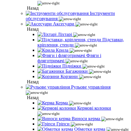
Назад
Інструменти
обслуговування
Аксесуари
Назад
Ліхтарі
Підставки,
кріплення, стенди
Крила
Фляги і
фляготримачі
Підніжки
Багажники
Корзини
Назад
Рульове управління
Назад
Керма
Кермові колонки
Виноси керма
Гріпси
Обмотки керма