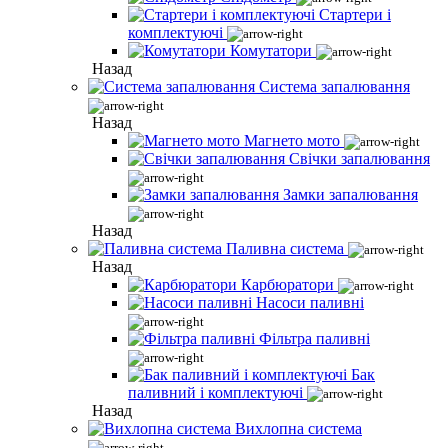
Стартери і
комплектуючі
Комутатори
Назад
Система запалювання
Назад
Магнето мото
Свічки запалювання
Замки запалювання
Назад
Паливна система
Назад
Карбюратори
Насоси паливні
Фільтра паливні
Бак
паливний і комплектуючі
Назад
Вихлопна система