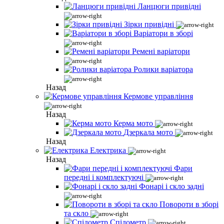
Ланцюги привідні
Зірки привідні
Варіатори в зборі
Ремені варіатори
Ролики варіатора
Назад
Кермове управління
Назад
Керма мото
Дзеркала мото
Назад
Електрика
Назад
Фари
передні і комплектуючі
Фонарі і скло задні
Повороти в зборі
та скло
Спідометр