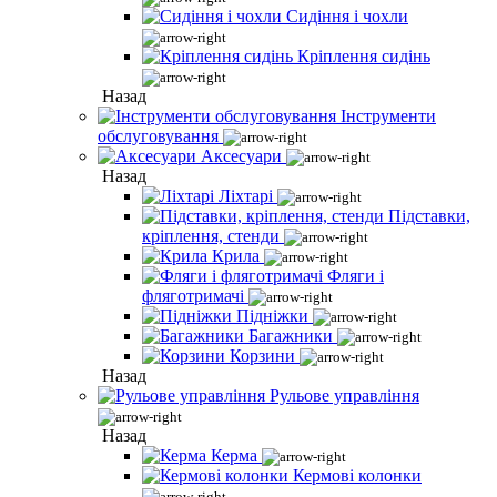
Сидіння і чохли
Кріплення сидінь
Назад
Інструменти
обслуговування
Аксесуари
Назад
Ліхтарі
Підставки,
кріплення, стенди
Крила
Фляги і
фляготримачі
Підніжки
Багажники
Корзини
Назад
Рульове управління
Назад
Керма
Кермові колонки