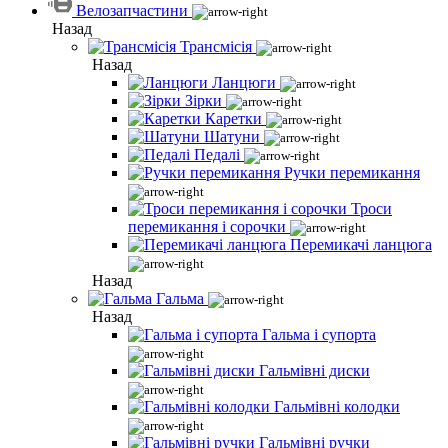
Велозапчастини
Назад
Трансмісія
Назад
Ланцюги
Зірки
Каретки
Шатуни
Педалі
Ручки перемикання
Троси
перемикання і сорочки
Перемикачі ланцюга
Назад
Гальма
Назад
Гальма і супорта
Гальмівні диски
Гальмівні колодки
Гальмівні ручки