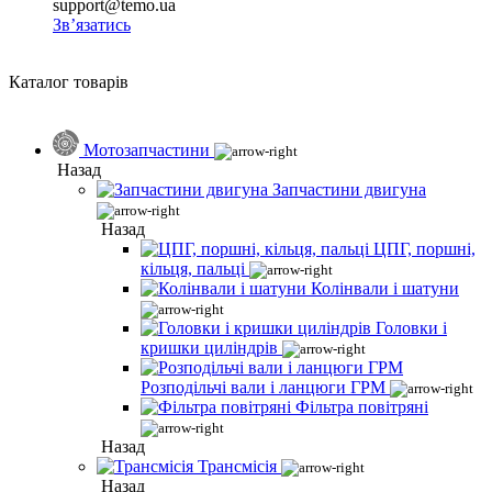
support@temo.ua
Зв’язатись
Каталог товарів
Мотозапчастини
Назад
Запчастини двигуна
Назад
ЦПГ, поршні,
кільця, пальці
Колінвали і шатуни
Головки і
кришки циліндрів
Розподільчі вали і ланцюги ГРМ
Фільтра повітряні
Назад
Трансмісія
Назад