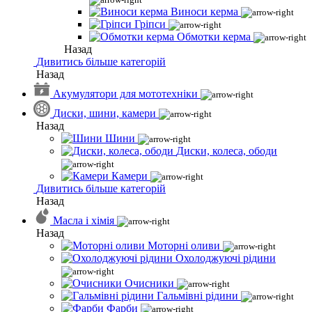
Виноси керма
Гріпси
Обмотки керма
Назад
Дивитись більше категорій
Назад
Акумулятори для мототехніки
Диски, шини, камери
Назад
Шини
Диски, колеса, ободи
Камери
Дивитись більше категорій
Назад
Масла і хімія
Назад
Моторні оливи
Охолоджуючі рідини
Очисники
Гальмівні рідини
Фарби