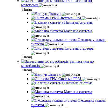
Запчастини до
мотопомп
Назад
Двигун
Система ГРМ
Паливна система
Масляна система
Охолоджувальна
система
Система стартера
Назад
Запчастини до
мотоблоків
Назад
Двигун
Система ГРМ
Паливна система
Масляна система
Охолоджувальна
система