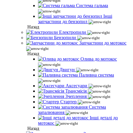
Система гальма
Інші
запчастини до бензопил
Назад
Електропили
Бензопили
Запчастини до мотокос
Назад
Олива до мотокос
Двигун
Паливна система
Аксесуари
Трансмісія
Зчеплення
Стартер
Система
запалювання
Інші деталі до
мотокос
Назад