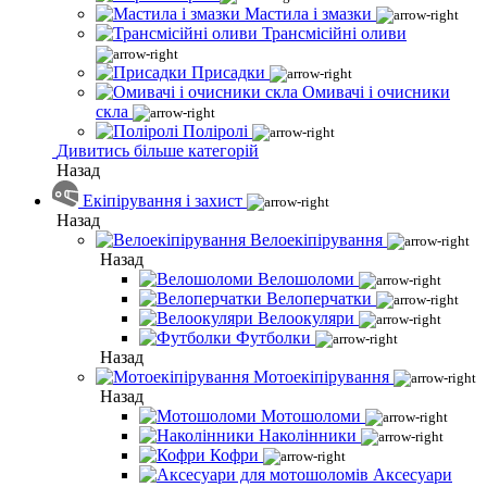
Мастила і змазки
Трансмісійні оливи
Присадки
Омивачі і очисники
скла
Поліролі
Дивитись більше категорій
Назад
Екіпірування і захист
Назад
Велоекіпірування
Назад
Велошоломи
Велоперчатки
Велоокуляри
Футболки
Назад
Мотоекіпірування
Назад
Мотошоломи
Наколінники
Кофри
Аксесуари