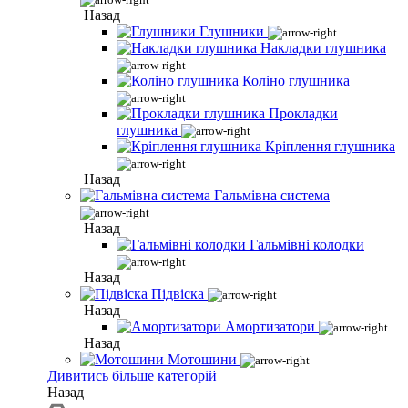
Назад
Глушники
Накладки глушника
Коліно глушника
Прокладки
глушника
Кріплення глушника
Назад
Гальмівна система
Назад
Гальмівні колодки
Назад
Підвіска
Назад
Амортизатори
Назад
Мотошини
Дивитись більше категорій
Назад