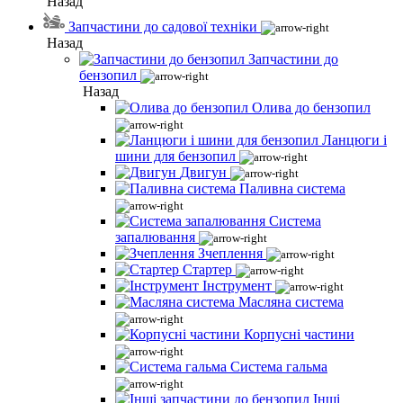
Назад
Запчастини до садової техніки
Назад
Запчастини до
бензопил
Назад
Олива до бензопил
Ланцюги і
шини для бензопил
Двигун
Паливна система
Система
запалювання
Зчеплення
Стартер
Інструмент
Масляна система
Корпусні частини
Система гальма
Інші