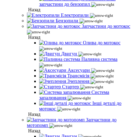
запчастини до бензопил
Назад
Електропили
Бензопили
Запчастини до мотокос
Назад
Олива до мотокос
Двигун
Паливна система
Аксесуари
Трансмісія
Зчеплення
Стартер
Система
запалювання
Інші деталі до
мотокос
Назад
Запчастини до
мотопомп
Назад
Двигун