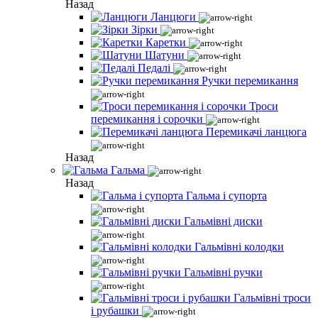
Назад
Ланцюги
Зірки
Каретки
Шатуни
Педалі
Ручки перемикання
Троси
перемикання і сорочки
Перемикачі ланцюга
Назад
Гальма
Назад
Гальма і супорта
Гальмівні диски
Гальмівні колодки
Гальмівні ручки
Гальмівні троси
і рубашки