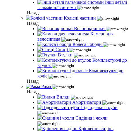
Інші деталі
гальмівної системи
Назад
Колісні частини
Назад
Велопокришки
Камери для
велосипеда
Колеса і ободи
Спиці
Втулки
Комплектуючі до
втулок
Комплектуючі до
коліс
Назад
Рама
Назад
Вилки
Амортизатори
Підсидельні труби
Сидіння і чохли
Кріплення сидінь