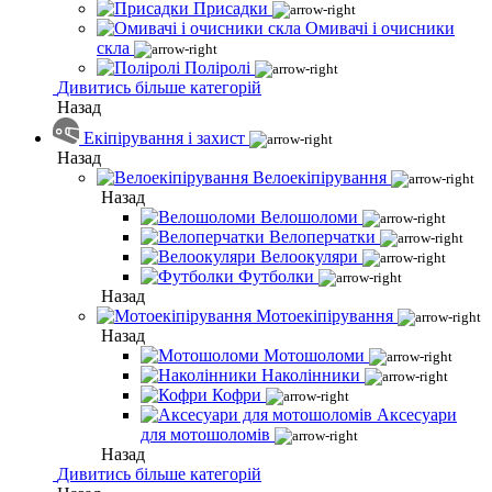
Присадки
Омивачі і очисники
скла
Поліролі
Дивитись більше категорій
Назад
Екіпірування і захист
Назад
Велоекіпірування
Назад
Велошоломи
Велоперчатки
Велоокуляри
Футболки
Назад
Мотоекіпірування
Назад
Мотошоломи
Наколінники
Кофри
Аксесуари
для мотошоломів
Назад
Дивитись більше категорій