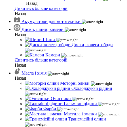
Назад
Дивитись більше категорій
Назад
Акумулятори для мототехніки
Диски, шини, камери
Назад
Шини
Диски, колеса, ободи
Камери
Дивитись більше категорій
Назад
Масла і хімія
Назад
Моторні оливи
Охолоджуючі рідини
Очисники
Гальмівні рідини
Фарби
Мастила і змазки
Трансмісійні оливи