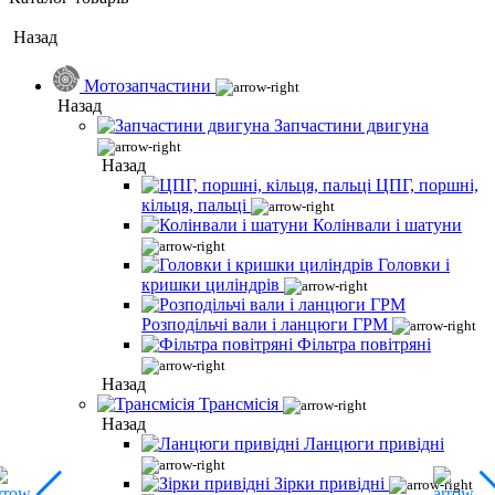
Назад
Мотозапчастини
Назад
Запчастини двигуна
Назад
ЦПГ, поршні,
кільця, пальці
Колінвали і шатуни
Головки і
кришки циліндрів
Розподільчі вали і ланцюги ГРМ
Фільтра повітряні
Назад
Трансмісія
Назад
Ланцюги привідні
Зірки привідні