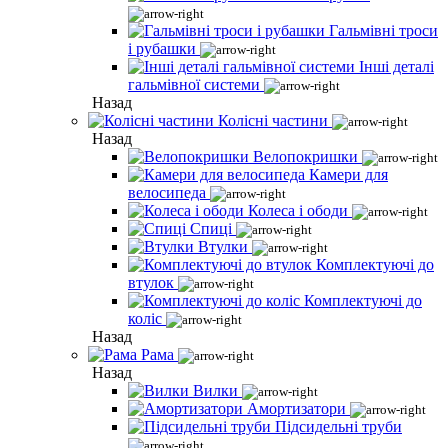
Гальмівні троси
і рубашки
Інші деталі
гальмівної системи
Назад
Колісні частини
Назад
Велопокришки
Камери для
велосипеда
Колеса і ободи
Спиці
Втулки
Комплектуючі до
втулок
Комплектуючі до
коліс
Назад
Рама
Назад
Вилки
Амортизатори
Підсидельні труби