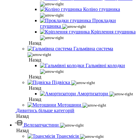
Коліно глушника
Прокладки
глушника
Кріплення глушника
Назад
Гальмівна система
Назад
Гальмівні колодки
Назад
Підвіска
Назад
Амортизатори
Назад
Мотошини
Дивитись більше категорій
Назад
Велозапчастини
Назад
Трансмісія