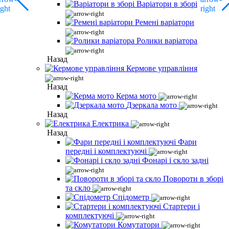
Варіатори в зборі
Ремені варіатори
Ролики варіатора
Назад
Кермове управління
Назад
Керма мото
Дзеркала мото
Назад
Електрика
Назад
Фари
передні і комплектуючі
Фонарі і скло задні
Повороти в зборі
та скло
Спідометр
Стартери і
комплектуючі
Комутатори