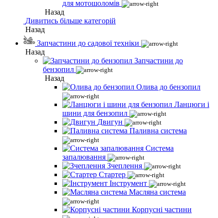
для мотошоломів
Назад
Дивитись більше категорій
Назад
Запчастини до садової техніки
Назад
Запчастини до
бензопил
Назад
Олива до бензопил
Ланцюги і
шини для бензопил
Двигун
Паливна система
Система
запалювання
Зчеплення
Стартер
Інструмент
Масляна система
Корпусні частини