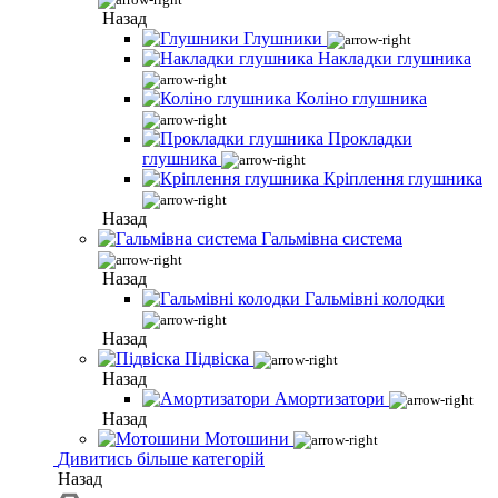
Назад
Глушники
Накладки глушника
Коліно глушника
Прокладки
глушника
Кріплення глушника
Назад
Гальмівна система
Назад
Гальмівні колодки
Назад
Підвіска
Назад
Амортизатори
Назад
Мотошини
Дивитись більше категорій
Назад