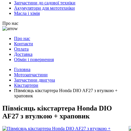
Запчастини до садової техніки
Акумулятори для мототехніки
Масла і хімія
Про нас
Про нас
Контакти
Оплата
Доставка
Обмін і повернення
Головна
Мотозапчастини
Запчастини двигуна
Кікстартери
Півмісяць кікстартера Honda DIO AF27 з втулкою +
храповик
Півмісяць кікстартера Honda DIO
AF27 з втулкою + храповик