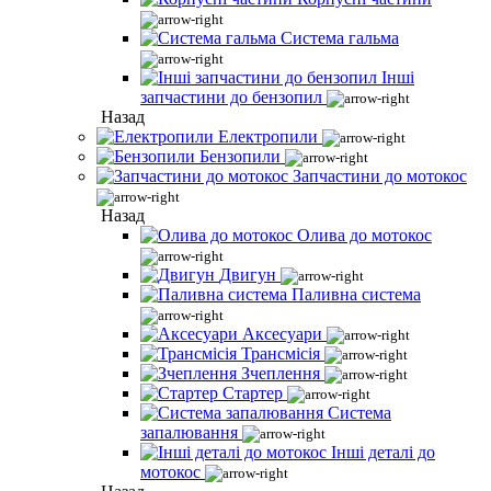
Система гальма
Інші
запчастини до бензопил
Назад
Електропили
Бензопили
Запчастини до мотокос
Назад
Олива до мотокос
Двигун
Паливна система
Аксесуари
Трансмісія
Зчеплення
Стартер
Система
запалювання
Інші деталі до
мотокос