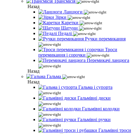
Трансмісія
Назад
Ланцюги
Зірки
Каретки
Шатуни
Педалі
Ручки перемикання
Троси
перемикання і сорочки
Перемикачі ланцюга
Назад
Гальма
Назад
Гальма і супорта
Гальмівні диски
Гальмівні колодки
Гальмівні ручки
Гальмівні троси