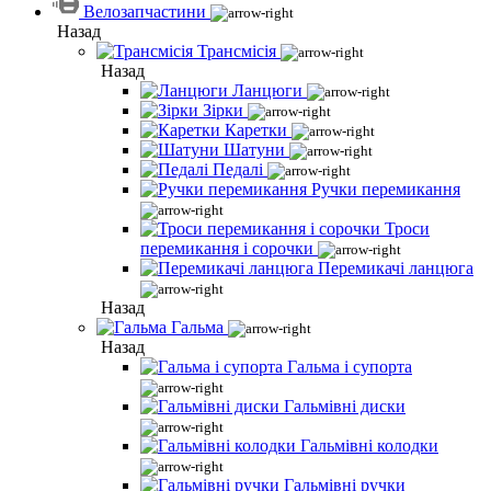
Велозапчастини
Назад
Трансмісія
Назад
Ланцюги
Зірки
Каретки
Шатуни
Педалі
Ручки перемикання
Троси
перемикання і сорочки
Перемикачі ланцюга
Назад
Гальма
Назад
Гальма і супорта
Гальмівні диски
Гальмівні колодки
Гальмівні ручки