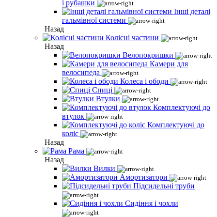
і рубашки
Інші деталі
гальмівної системи
Назад
Колісні частини
Назад
Велопокришки
Камери для
велосипеда
Колеса і ободи
Спиці
Втулки
Комплектуючі до
втулок
Комплектуючі до
коліс
Назад
Рама
Назад
Вилки
Амортизатори
Підсидельні труби
Сидіння і чохли