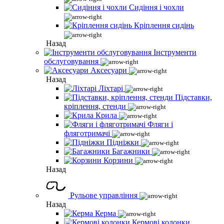
Сидіння і чохли
Кріплення сидінь
Назад
Інструменти
обслуговування
Аксесуари
Назад
Ліхтарі
Підставки,
кріплення, стенди
Крила
Фляги і
фляготримачі
Підніжки
Багажники
Корзини
Назад
Рульове управління
Назад
Керма
Кермові колонки