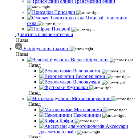
Трансмісійні оливи
Присадки
Омивачі і очисники
скла
Поліролі
Дивитись більше категорій
Назад
Екіпірування і захист
Назад
Велоекіпірування
Назад
Велошоломи
Велоперчатки
Велоокуляри
Футболки
Назад
Мотоекіпірування
Назад
Мотошоломи
Наколінники
Кофри
Аксесуари
для мотошоломів
Назад