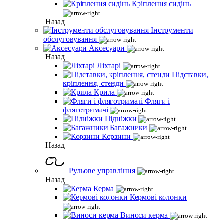
Кріплення сидінь
Назад
Інструменти
обслуговування
Аксесуари
Назад
Ліхтарі
Підставки,
кріплення, стенди
Крила
Фляги і
фляготримачі
Підніжки
Багажники
Корзини
Назад
Рульове управління
Назад
Керма
Кермові колонки
Виноси керма