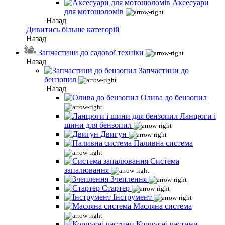
Аксесуари
для мотошоломів
Назад
Дивитись більше категорій
Назад
Запчастини до садової техніки
Назад
Запчастини до
бензопил
Назад
Олива до бензопил
Ланцюги і
шини для бензопил
Двигун
Паливна система
Система
запалювання
Зчеплення
Стартер
Інструмент
Масляна система
Корпусні частини