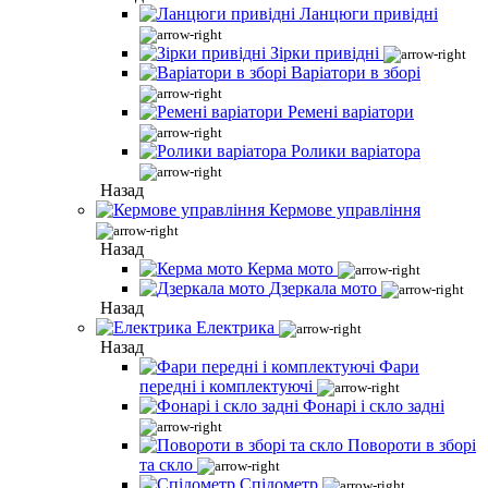
Ланцюги привідні
Зірки привідні
Варіатори в зборі
Ремені варіатори
Ролики варіатора
Назад
Кермове управління
Назад
Керма мото
Дзеркала мото
Назад
Електрика
Назад
Фари
передні і комплектуючі
Фонарі і скло задні
Повороти в зборі
та скло
Спідометр