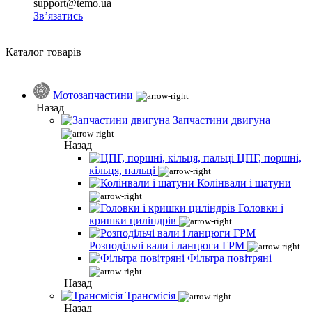
support@temo.ua
Зв’язатись
Каталог товарів
Мотозапчастини
Назад
Запчастини двигуна
Назад
ЦПГ, поршні,
кільця, пальці
Колінвали і шатуни
Головки і
кришки циліндрів
Розподільчі вали і ланцюги ГРМ
Фільтра повітряні
Назад
Трансмісія
Назад