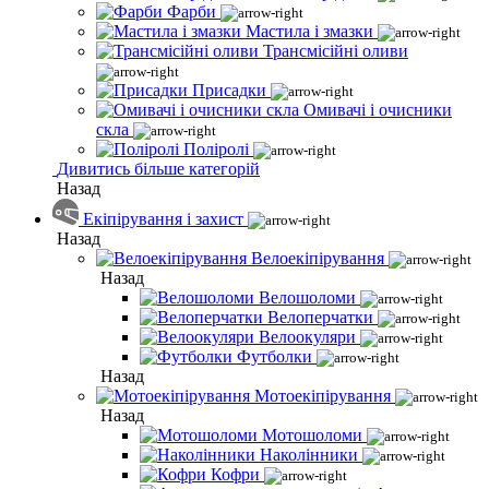
Фарби
Мастила і змазки
Трансмісійні оливи
Присадки
Омивачі і очисники
скла
Поліролі
Дивитись більше категорій
Назад
Екіпірування і захист
Назад
Велоекіпірування
Назад
Велошоломи
Велоперчатки
Велоокуляри
Футболки
Назад
Мотоекіпірування
Назад
Мотошоломи
Наколінники
Кофри