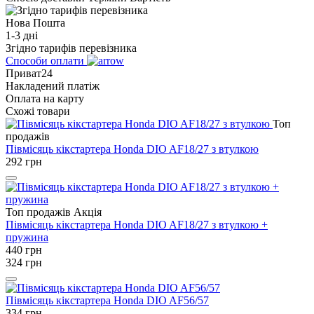
Нова Пошта
1-3 дні
Згідно тарифів перевізника
Способи оплати
Приват24
Накладений платіж
Оплата на карту
Схожі товари
Топ
продажів
Півмісяць кікстартера Honda DIO AF18/27 з втулкою
292
грн
Топ продажів
Акція
Півмісяць кікстартера Honda DIO AF18/27 з втулкою +
пружина
440
грн
324
грн
Півмісяць кікстартера Honda DIO AF56/57
334
грн