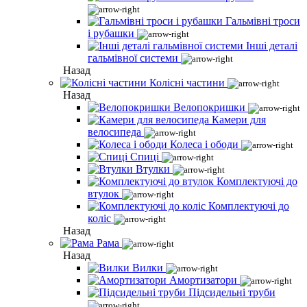
Гальмівні троси
і рубашки
Інші деталі
гальмівної системи
Назад
Колісні частини
Назад
Велопокришки
Камери для
велосипеда
Колеса і ободи
Спиці
Втулки
Комплектуючі до
втулок
Комплектуючі до
коліс
Назад
Рама
Назад
Вилки
Амортизатори
Підсидельні труби