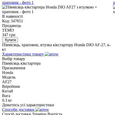
В наявності
Код:
347651
Продавець
TEMO
347
грн
Купити
Півмісяць, храповик, втулка кікстартеру Honda DIO AF-27, к-
кт
Характеристики товару
Вибір товару
Півмісяць кікстартера
Призначення
Honda
Модель
AF27
Виробник
Китай
Вага
0.3 кг
Дивитись усі характеристики
Способи доставки
Спосіб доставки
Терміни
Вартість