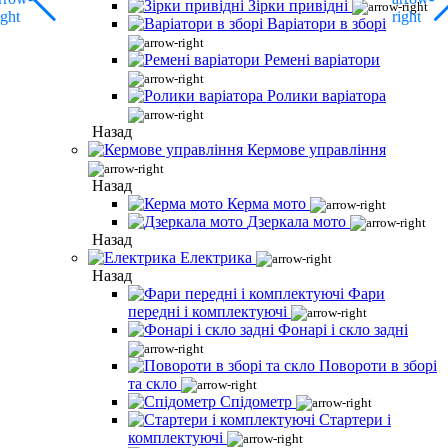
Зірки привідні
Варіатори в зборі
Ремені варіатори
Ролики варіатора
Назад
Кермове управління
Назад
Керма мото
Дзеркала мото
Назад
Електрика
Назад
Фари
передні і комплектуючі
Фонарі і скло задні
Повороти в зборі
та скло
Спідометр
Стартери і
комплектуючі