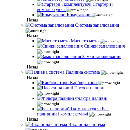
Стартери і
комплектуючі
Комутатори
Назад
Система запалювання
Назад
Магнето мото
Свічки запалювання
Замки запалювання
Назад
Паливна система
Назад
Карбюратори
Насоси паливні
Фільтра паливні
Бак
паливний і комплектуючі
Назад
Вихлопна система