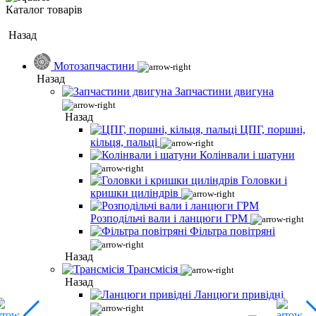
Каталог товарів
Назад
Мотозапчастини
Назад
Запчастини двигуна
Назад
ЦПГ, поршні,
кільця, пальці
Колінвали і шатуни
Головки і
кришки циліндрів
Розподільчі вали і ланцюги ГРМ
Фільтра повітряні
Назад
Трансмісія
Назад
Ланцюги привідні