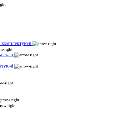
і комплектуючі
а скло
ктуючі