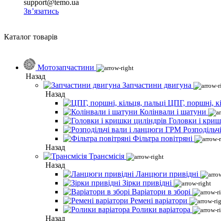
support@temo.ua
Зв’язатись
Каталог товарів
Мотозапчастини
Назад
Запчастини двигуна
Назад
ЦПГ, поршні, кі
Колінвали і шатуни
Головки і криш
Розподільч
Фільтра повітряні
Назад
Трансмісія
Назад
Ланцюги привідні
Зірки привідні
Варіатори в зборі
Ремені варіатори
Ролики варіатора
Назад