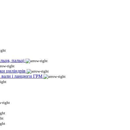
льця, пальці
ки циліндрів
і вали і ланцюги ГРМ