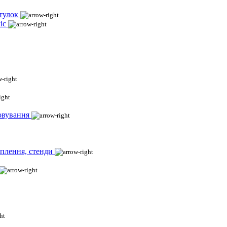
тулок
іс
овування
іплення, стенди