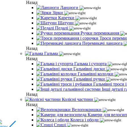
Назад
Ланцюги
Зірки
Каретки
Шатуни
Педалі
Ручки перемикання
Троси переми
Перемикачі ланцюга
Назад
Гальма
Назад
Гальма і супорта
Гальмівні диски
Гальмівні колодки
Гальмівні ручки
Гальмівні троси 
Інші деталі 
Назад
Колісні частини
Назад
Велопокришки
Камери для велосип
Колеса і ободи
Спиці