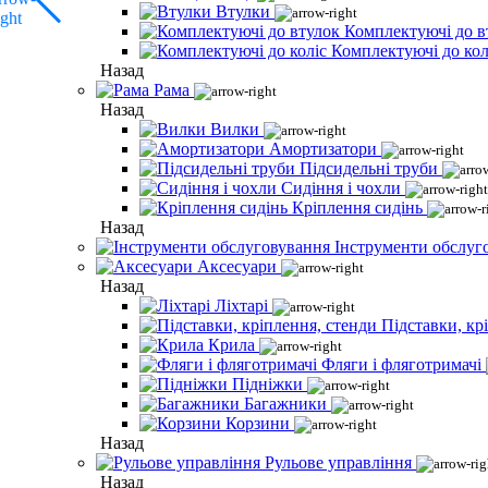
Втулки
Комплектуючі до в
Комплектуючі до кол
Назад
Рама
Назад
Вилки
Амортизатори
Підсидельні труби
Сидіння і чохли
Кріплення сидінь
Назад
Інструменти обслуг
Аксесуари
Назад
Ліхтарі
Підставки, кр
Крила
Фляги і фляготримачі
Підніжки
Багажники
Корзини
Назад
Рульове управління
Назад