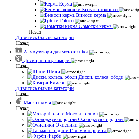
Керма
Кермові колонки
Виноси керма
Гріпси
Обмотки керма
Назад
Дивитись більше категорій
Назад
Акумулятори для мототехніки
Диски, шини, камери
Назад
Шини
Диски, колеса, ободи
Камери
Дивитись більше категорій
Назад
Масла і хімія
Назад
Моторні оливи
Охолоджуючі рідини
Очисники
Гальмівні рідини
Фарби