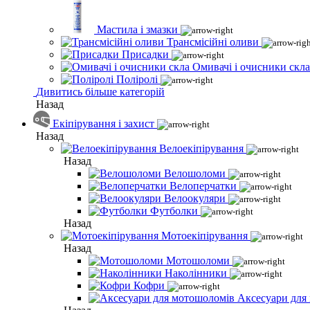
Мастила і змазки
Трансмісійні оливи
Присадки
Омивачі і очисники скла
Поліролі
Дивитись більше категорій
Назад
Екіпірування і захист
Назад
Велоекіпірування
Назад
Велошоломи
Велоперчатки
Велоокуляри
Футболки
Назад
Мотоекіпірування
Назад
Мотошоломи
Наколінники
Кофри
Аксесуари для