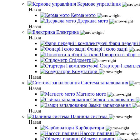
Кермове управління
Назад
Керма мото
Дзеркала мото
Назад
Електрика
Назад
Фари передні 
Фонарі і скло задні
Повороти в зборі т
Спідометр
Стартери і компле
Комутатори
Назад
Система запалювання
Назад
Магнето мото
Свічки запалювання
Замки запалювання
Назад
Паливна система
Назад
Карбюратори
Насоси паливні
Фільтра паливні