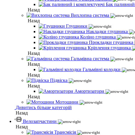
Бак паливний
Назад
Вихлопна система
Назад
Глушники
Накладки глушника
Коліно глушника
Прокладки глушника
Кріплення глушника
Назад
Гальмівна система
Назад
Гальмівні колодки
Назад
Підвіска
Назад
Амортизатори
Назад
Мотошини
Дивитись більше категорій
Назад
Велозапчастини
Назад
Трансмісія