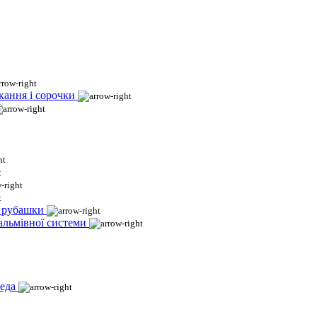
кання і сорочки
і рубашки
гальмівної системи
еда