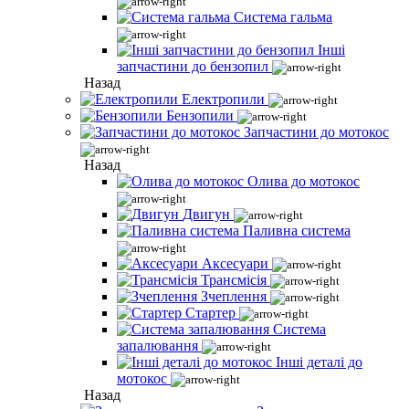
Система гальма
Інші
запчастини до бензопил
Назад
Електропили
Бензопили
Запчастини до мотокос
Назад
Олива до мотокос
Двигун
Паливна система
Аксесуари
Трансмісія
Зчеплення
Стартер
Система
запалювання
Інші деталі до
мотокос
Назад