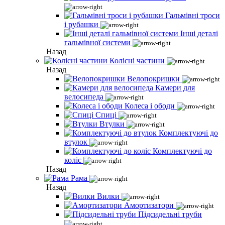
Гальмівні троси
і рубашки
Інші деталі
гальмівної системи
Назад
Колісні частини
Назад
Велопокришки
Камери для
велосипеда
Колеса і ободи
Спиці
Втулки
Комплектуючі до
втулок
Комплектуючі до
коліс
Назад
Рама
Назад
Вилки
Амортизатори
Підсидельні труби