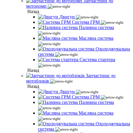
Запчастини до
мотопомп
Назад
Двигун
Система ГРМ
Паливна система
Масляна система
Охолоджувальна
система
Система стартера
Назад
Запчастини до
мотоблоків
Назад
Двигун
Система ГРМ
Паливна система
Масляна система
Охолоджувальна
система