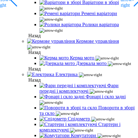
Варіатори в зборі
Ремені варіатори
Ролики варіатора
Назад
Кермове управління
Назад
Керма мото
Дзеркала мото
Назад
Електрика
Назад
Фари
передні і комплектуючі
Фонарі і скло задні
Повороти в зборі
та скло
Спідометр
Стартери і
комплектуючі
Комутатори