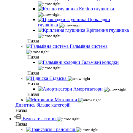
Коліно глушника
Прокладки
глушника
Кріплення глушника
Назад
Гальмівна система
Назад
Гальмівні колодки
Назад
Підвіска
Назад
Амортизатори
Назад
Мотошини
Дивитись більше категорій
Назад
Велозапчастини
Назад
Трансмісія