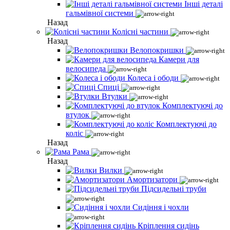
Інші деталі
гальмівної системи
Назад
Колісні частини
Назад
Велопокришки
Камери для
велосипеда
Колеса і ободи
Спиці
Втулки
Комплектуючі до
втулок
Комплектуючі до
коліс
Назад
Рама
Назад
Вилки
Амортизатори
Підсидельні труби
Сидіння і чохли
Кріплення сидінь