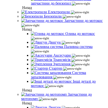
запчастини до бензопил
Назад
Електропили
Бензопили
Запчастини до мотокос
Назад
Олива до мотокос
Двигун
Паливна система
Аксесуари
Трансмісія
Зчеплення
Стартер
Система
запалювання
Інші деталі до
мотокос
Назад
Запчастини до
мотопомп
Назад
Двигун