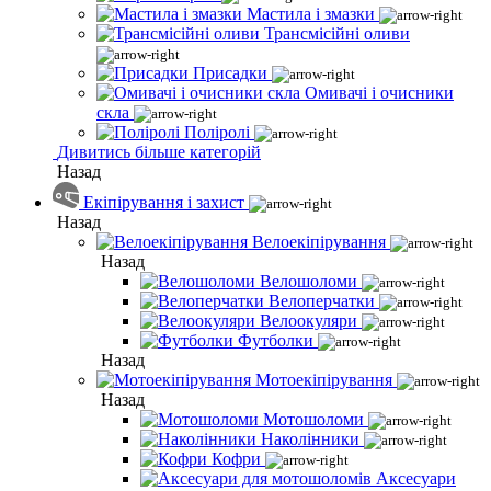
Мастила і змазки
Трансмісійні оливи
Присадки
Омивачі і очисники
скла
Поліролі
Дивитись більше категорій
Назад
Екіпірування і захист
Назад
Велоекіпірування
Назад
Велошоломи
Велоперчатки
Велоокуляри
Футболки
Назад
Мотоекіпірування
Назад
Мотошоломи
Наколінники
Кофри
Аксесуари