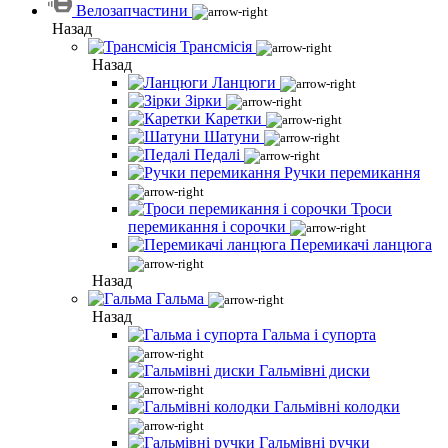
Велозапчастини
Назад
Трансмісія
Назад
Ланцюги
Зірки
Каретки
Шатуни
Педалі
Ручки перемикання
Троси
перемикання і сорочки
Перемикачі ланцюга
Назад
Гальма
Назад
Гальма і супорта
Гальмівні диски
Гальмівні колодки
Гальмівні ручки