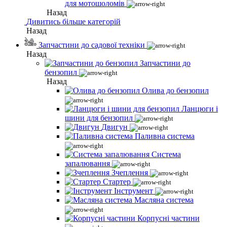
для мотошоломів
Назад
Дивитись більше категорій
Назад
Запчастини до садової техніки
Назад
Запчастини до
бензопил
Назад
Олива до бензопил
Ланцюги і
шини для бензопил
Двигун
Паливна система
Система
запалювання
Зчеплення
Стартер
Інструмент
Масляна система
Корпусні частини