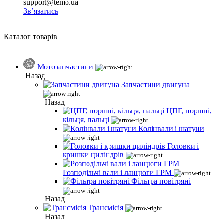
support@temo.ua
Зв’язатись
Каталог товарів
Мотозапчастини
Назад
Запчастини двигуна
Назад
ЦПГ, поршні,
кільця, пальці
Колінвали і шатуни
Головки і
кришки циліндрів
Розподільчі вали і ланцюги ГРМ
Фільтра повітряні
Назад
Трансмісія
Назад