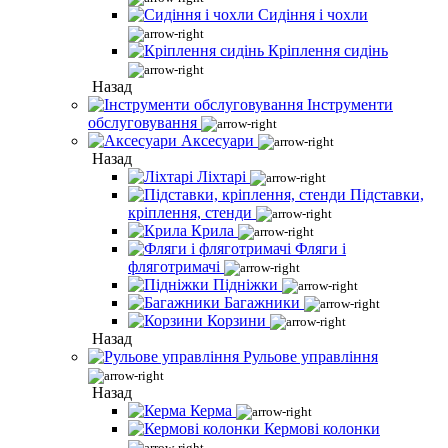
Сидіння і чохли
Кріплення сидінь
Назад
Інструменти
обслуговування
Аксесуари
Назад
Ліхтарі
Підставки,
кріплення, стенди
Крила
Фляги і
фляготримачі
Підніжки
Багажники
Корзини
Назад
Рульове управління
Назад
Керма
Кермові колонки