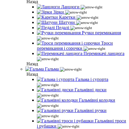
Назад
Ланцюги
Зірки
Каретки
Шатуни
Педалі
Ручки перемикання
Троси
перемикання і сорочки
Перемикачі ланцюга
Назад
Гальма
Назад
Гальма і супорта
Гальмівні диски
Гальмівні колодки
Гальмівні ручки
Гальмівні троси
і рубашки