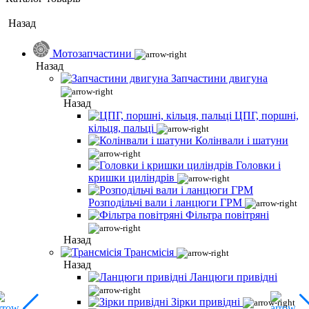
Назад
Мотозапчастини
Назад
Запчастини двигуна
Назад
ЦПГ, поршні,
кільця, пальці
Колінвали і шатуни
Головки і
кришки циліндрів
Розподільчі вали і ланцюги ГРМ
Фільтра повітряні
Назад
Трансмісія
Назад
Ланцюги привідні
Зірки привідні