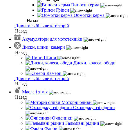
Виноси керма
Гріпси
Обмотки керма
Назад
Дивитись більше категорій
Назад
Акумулятори для мототехніки
Диски, шини, камери
Назад
Шини
Диски, колеса, ободи
Камери
Дивитись більше категорій
Назад
Масла і хімія
Назад
Моторні оливи
Охолоджуючі рідини
Очисники
Гальмівні рідини
Фарби