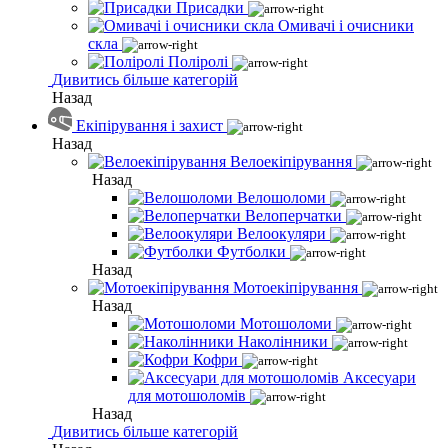
Присадки
Омивачі і очисники
скла
Поліролі
Дивитись більше категорій
Назад
Екіпірування і захист
Назад
Велоекіпірування
Назад
Велошоломи
Велоперчатки
Велоокуляри
Футболки
Назад
Мотоекіпірування
Назад
Мотошоломи
Наколінники
Кофри
Аксесуари
для мотошоломів
Назад
Дивитись більше категорій