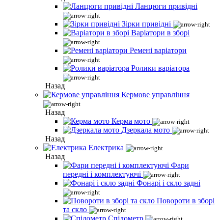
Ланцюги привідні
Зірки привідні
Варіатори в зборі
Ремені варіатори
Ролики варіатора
Назад
Кермове управління
Назад
Керма мото
Дзеркала мото
Назад
Електрика
Назад
Фари
передні і комплектуючі
Фонарі і скло задні
Повороти в зборі
та скло
Спідометр