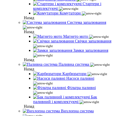
Стартери і
комплектуючі
Комутатори
Назад
Система запалювання
Назад
Магнето мото
Свічки запалювання
Замки запалювання
Назад
Паливна система
Назад
Карбюратори
Насоси паливні
Фільтра паливні
Бак
паливний і комплектуючі
Назад
Вихлопна система