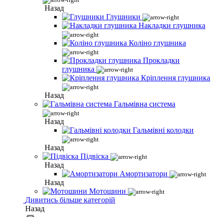
Назад
Глушники
Накладки глушника
Коліно глушника
Прокладки
глушника
Кріплення глушника
Назад
Гальмівна система
Назад
Гальмівні колодки
Назад
Підвіска
Назад
Амортизатори
Назад
Мотошини
Дивитись більше категорій
Назад