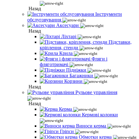
Назад
Інструменти
обслуговування
Аксесуари
Назад
Ліхтарі
Підставки,
кріплення, стенди
Крила
Фляги і
фляготримачі
Підніжки
Багажники
Корзини
Назад
Рульове управління
Назад
Керма
Кермові колонки
Виноси керма
Гріпси
Обмотки керма