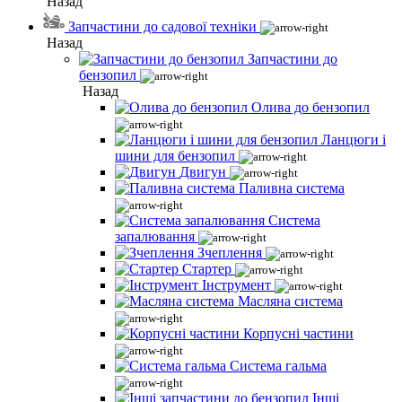
Назад
Запчастини до садової техніки
Назад
Запчастини до
бензопил
Назад
Олива до бензопил
Ланцюги і
шини для бензопил
Двигун
Паливна система
Система
запалювання
Зчеплення
Стартер
Інструмент
Масляна система
Корпусні частини
Система гальма
Інші