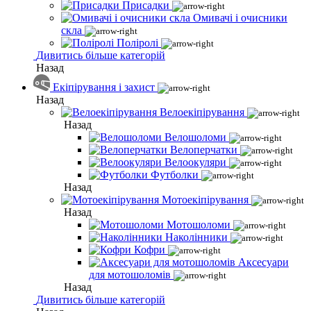
Присадки
Омивачі і очисники
скла
Поліролі
Дивитись більше категорій
Назад
Екіпірування і захист
Назад
Велоекіпірування
Назад
Велошоломи
Велоперчатки
Велоокуляри
Футболки
Назад
Мотоекіпірування
Назад
Мотошоломи
Наколінники
Кофри
Аксесуари
для мотошоломів
Назад
Дивитись більше категорій