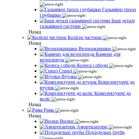
Гальмівні троси
і рубашки
Інші деталі
гальмівної системи
Назад
Колісні частини
Назад
Велопокришки
Камери для
велосипеда
Колеса і ободи
Спиці
Втулки
Комплектуючі до
втулок
Комплектуючі до
коліс
Назад
Рама
Назад
Вилки
Амортизатори
Підсидельні труби