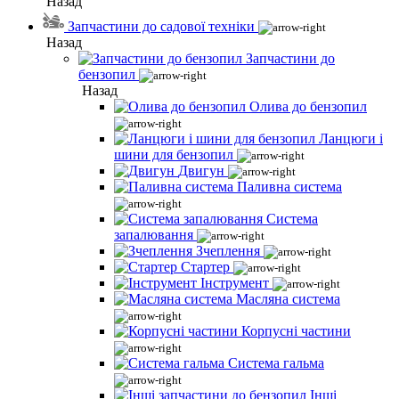
Назад
Запчастини до садової техніки
Назад
Запчастини до
бензопил
Назад
Олива до бензопил
Ланцюги і
шини для бензопил
Двигун
Паливна система
Система
запалювання
Зчеплення
Стартер
Інструмент
Масляна система
Корпусні частини
Система гальма
Інші