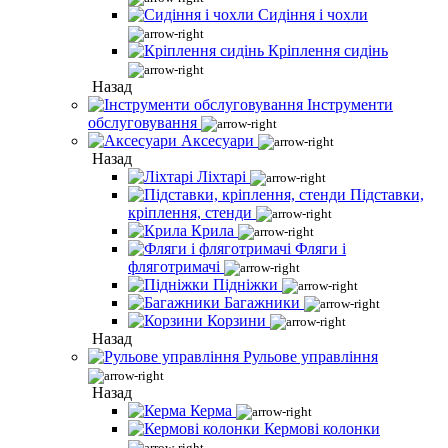
Сидіння і чохли
Кріплення сидінь
Назад
Інструменти
обслуговування
Аксесуари
Назад
Ліхтарі
Підставки,
кріплення, стенди
Крила
Фляги і
фляготримачі
Підніжки
Багажники
Корзини
Назад
Рульове управління
Назад
Керма
Кермові колонки