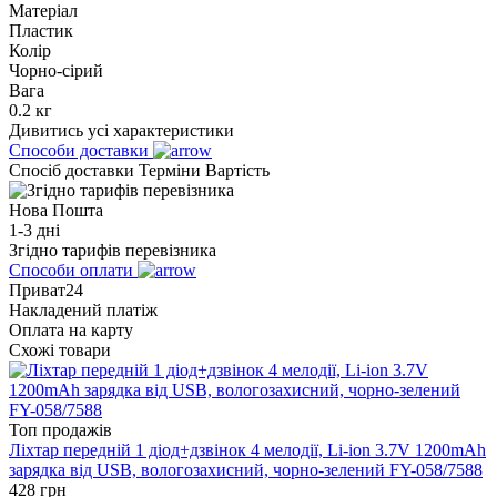
Матеріал
Пластик
Колір
Чорно-сірий
Вага
0.2 кг
Дивитись усі характеристики
Способи доставки
Спосіб доставки
Терміни
Вартість
Нова Пошта
1-3 дні
Згідно тарифів перевізника
Способи оплати
Приват24
Накладений платіж
Оплата на карту
Схожі товари
Топ продажів
Ліхтар передній 1 діод+дзвінок 4 мелодії, Li-ion 3.7V 1200mAh
зарядка від USB, вологозахисний, чорно-зелений FY-058/7588
428
грн