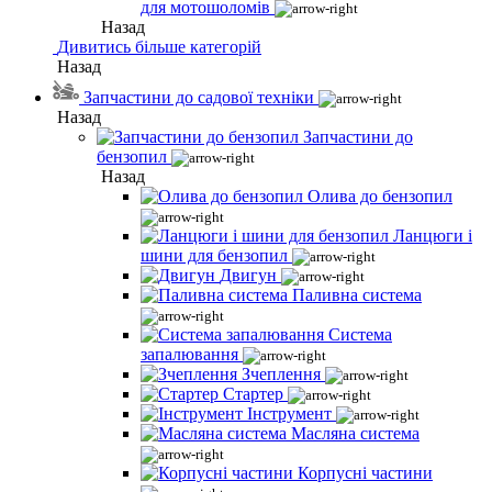
для мотошоломів
Назад
Дивитись більше категорій
Назад
Запчастини до садової техніки
Назад
Запчастини до
бензопил
Назад
Олива до бензопил
Ланцюги і
шини для бензопил
Двигун
Паливна система
Система
запалювання
Зчеплення
Стартер
Інструмент
Масляна система
Корпусні частини