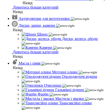
Назад
Дивитись більше категорій
Назад
Акумулятори для мототехніки
Диски, шини, камери
Назад
Шини
Диски, колеса, ободи
Камери
Дивитись більше категорій
Назад
Масла і хімія
Назад
Моторні оливи
Охолоджуючі рідини
Очисники
Гальмівні рідини
Фарби
Мастила і змазки
Трансмісійні оливи