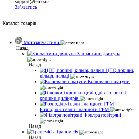
support@temo.ua
Зв’язатись
Каталог товарів
Мотозапчастини
Назад
Запчастини двигуна
Назад
ЦПГ, поршні,
кільця, пальці
Колінвали і шатуни
Головки і
кришки циліндрів
Розподільчі вали і ланцюги ГРМ
Фільтра повітряні
Назад
Трансмісія
Назад