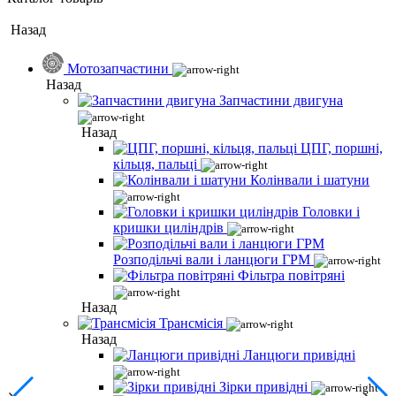
Назад
Мотозапчастини
Назад
Запчастини двигуна
Назад
ЦПГ, поршні,
кільця, пальці
Колінвали і шатуни
Головки і
кришки циліндрів
Розподільчі вали і ланцюги ГРМ
Фільтра повітряні
Назад
Трансмісія
Назад
Ланцюги привідні
Зірки привідні