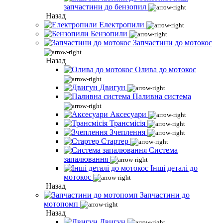
запчастини до бензопил
Назад
Електропили
Бензопили
Запчастини до мотокос
Назад
Олива до мотокос
Двигун
Паливна система
Аксесуари
Трансмісія
Зчеплення
Стартер
Система
запалювання
Інші деталі до
мотокос
Назад
Запчастини до
мотопомп
Назад
Двигун