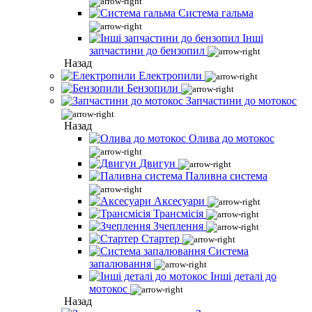
Система гальма
Інші
запчастини до бензопил
Назад
Електропили
Бензопили
Запчастини до мотокос
Назад
Олива до мотокос
Двигун
Паливна система
Аксесуари
Трансмісія
Зчеплення
Стартер
Система
запалювання
Інші деталі до
мотокос
Назад