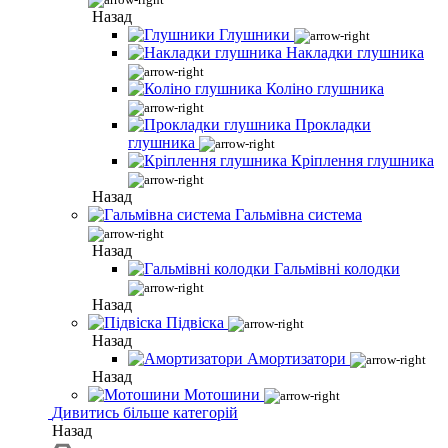
Назад
Глушники
Накладки глушника
Коліно глушника
Прокладки
глушника
Кріплення глушника
Назад
Гальмівна система
Назад
Гальмівні колодки
Назад
Підвіска
Назад
Амортизатори
Назад
Мотошини
Дивитись більше категорій
Назад