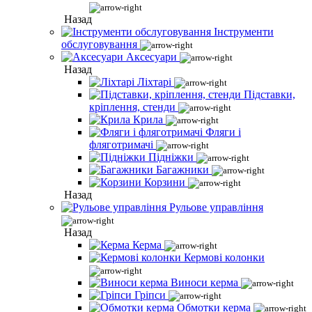
Назад
Інструменти
обслуговування
Аксесуари
Назад
Ліхтарі
Підставки,
кріплення, стенди
Крила
Фляги і
фляготримачі
Підніжки
Багажники
Корзини
Назад
Рульове управління
Назад
Керма
Кермові колонки
Виноси керма
Гріпси
Обмотки керма