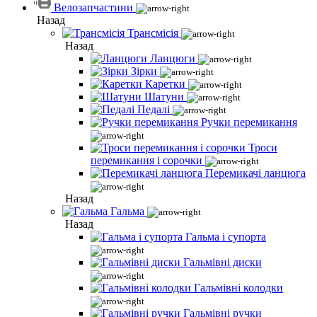
Велозапчастини
Назад
Трансмісія
Назад
Ланцюги
Зірки
Каретки
Шатуни
Педалі
Ручки перемикання
Троси
перемикання і сорочки
Перемикачі ланцюга
Назад
Гальма
Назад
Гальма і супорта
Гальмівні диски
Гальмівні колодки
Гальмівні ручки