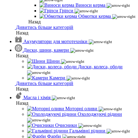
Виноси керма
Гріпси
Обмотки керма
Назад
Дивитись більше категорій
Назад
Акумулятори для мототехніки
Диски, шини, камери
Назад
Шини
Диски, колеса, ободи
Камери
Дивитись більше категорій
Назад
Масла і хімія
Назад
Моторні оливи
Охолоджуючі рідини
Очисники
Гальмівні рідини
Фарби