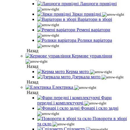
Ланцюги привідні
Зірки привідні
Варіатори в зборі
Ремені варіатори
Ролики варіатора
Назад
Кермове управління
Назад
Керма мото
Дзеркала мото
Назад
Електрика
Назад
Фари
передні і комплектуючі
Фонарі і скло задні
Повороти в зборі
та скло
Спідометр