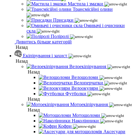
Мастила і змазки
Трансмісійні оливи
Присадки
Омивачі і очисники
скла
Поліролі
Дивитись більше категорій
Назад
Екіпірування і захист
Назад
Велоекіпірування
Назад
Велошоломи
Велоперчатки
Велоокуляри
Футболки
Назад
Мотоекіпірування
Назад
Мотошоломи
Наколінники
Кофри
Аксесуари