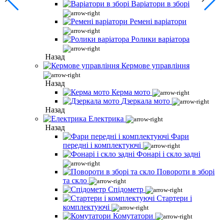
Варіатори в зборі
Ремені варіатори
Ролики варіатора
Назад
Кермове управління
Назад
Керма мото
Дзеркала мото
Назад
Електрика
Назад
Фари
передні і комплектуючі
Фонарі і скло задні
Повороти в зборі
та скло
Спідометр
Стартери і
комплектуючі
Комутатори