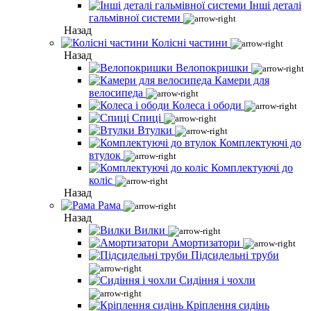
Інші деталі
гальмівної системи
Назад
Колісні частини
Назад
Велопокришки
Камери для
велосипеда
Колеса і ободи
Спиці
Втулки
Комплектуючі до
втулок
Комплектуючі до
коліс
Назад
Рама
Назад
Вилки
Амортизатори
Підсидельні труби
Сидіння і чохли
Кріплення сидінь