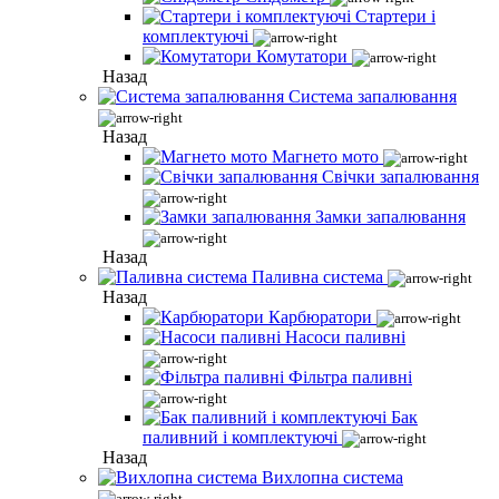
Стартери і
комплектуючі
Комутатори
Назад
Система запалювання
Назад
Магнето мото
Свічки запалювання
Замки запалювання
Назад
Паливна система
Назад
Карбюратори
Насоси паливні
Фільтра паливні
Бак
паливний і комплектуючі
Назад
Вихлопна система