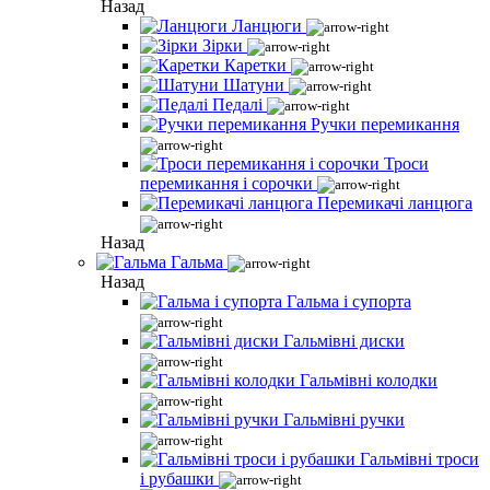
Назад
Ланцюги
Зірки
Каретки
Шатуни
Педалі
Ручки перемикання
Троси
перемикання і сорочки
Перемикачі ланцюга
Назад
Гальма
Назад
Гальма і супорта
Гальмівні диски
Гальмівні колодки
Гальмівні ручки
Гальмівні троси
і рубашки