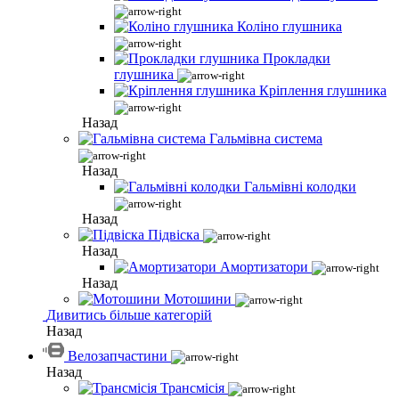
Коліно глушника
Прокладки
глушника
Кріплення глушника
Назад
Гальмівна система
Назад
Гальмівні колодки
Назад
Підвіска
Назад
Амортизатори
Назад
Мотошини
Дивитись більше категорій
Назад
Велозапчастини
Назад
Трансмісія