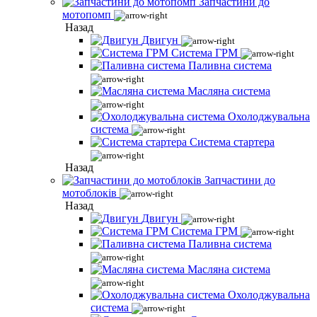
Запчастини до
мотопомп
Назад
Двигун
Система ГРМ
Паливна система
Масляна система
Охолоджувальна
система
Система стартера
Назад
Запчастини до
мотоблоків
Назад
Двигун
Система ГРМ
Паливна система
Масляна система
Охолоджувальна
система