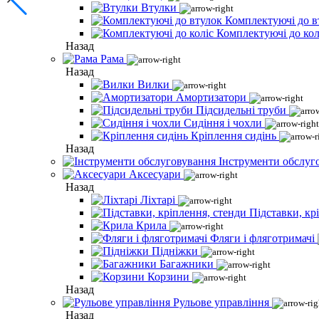
Втулки
Комплектуючі до в
Комплектуючі до кол
Назад
Рама
Назад
Вилки
Амортизатори
Підсидельні труби
Сидіння і чохли
Кріплення сидінь
Назад
Інструменти обслуг
Аксесуари
Назад
Ліхтарі
Підставки, кр
Крила
Фляги і фляготримачі
Підніжки
Багажники
Корзини
Назад
Рульове управління
Назад