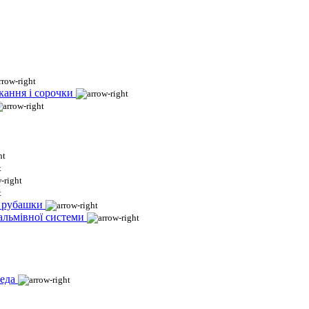
кання і сорочки
і рубашки
гальмівної системи
еда