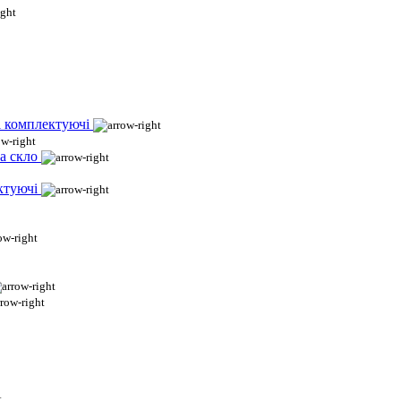
і комплектуючі
а скло
ктуючі