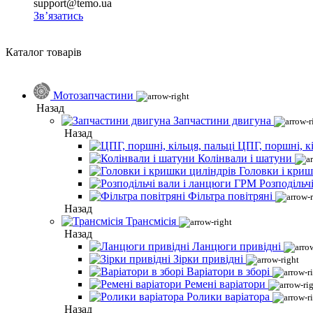
support@temo.ua
Зв’язатись
Каталог товарів
Мотозапчастини
Назад
Запчастини двигуна
Назад
ЦПГ, поршні, кі
Колінвали і шатуни
Головки і криш
Розподільч
Фільтра повітряні
Назад
Трансмісія
Назад
Ланцюги привідні
Зірки привідні
Варіатори в зборі
Ремені варіатори
Ролики варіатора
Назад