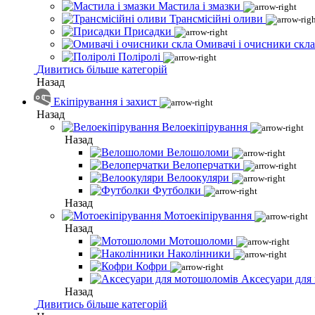
Мастила і змазки
Трансмісійні оливи
Присадки
Омивачі і очисники скла
Поліролі
Дивитись більше категорій
Назад
Екіпірування і захист
Назад
Велоекіпірування
Назад
Велошоломи
Велоперчатки
Велоокуляри
Футболки
Назад
Мотоекіпірування
Назад
Мотошоломи
Наколінники
Кофри
Аксесуари для
Назад
Дивитись більше категорій