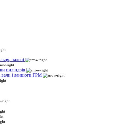
льця, пальці
ки циліндрів
і вали і ланцюги ГРМ