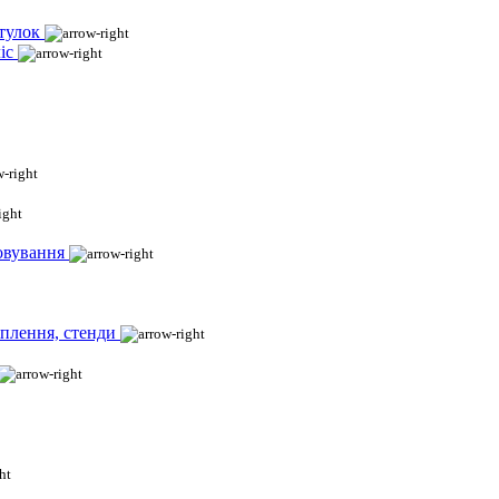
тулок
іс
овування
іплення, стенди