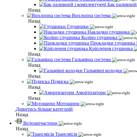
Бак паливний
Назад
Вихлопна система
Назад
Глушники
Накладки глушника
Коліно глушника
Прокладки глушника
Кріплення глушника
Назад
Гальмівна система
Назад
Гальмівні колодки
Назад
Підвіска
Назад
Амортизатори
Назад
Мотошини
Дивитись більше категорій
Назад
Велозапчастини
Назад
Трансмісія