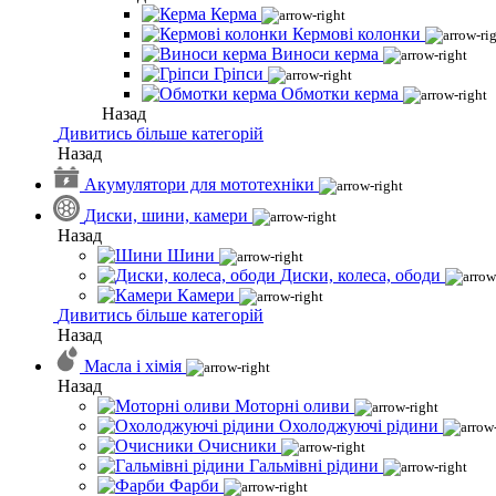
Керма
Кермові колонки
Виноси керма
Гріпси
Обмотки керма
Назад
Дивитись більше категорій
Назад
Акумулятори для мототехніки
Диски, шини, камери
Назад
Шини
Диски, колеса, ободи
Камери
Дивитись більше категорій
Назад
Масла і хімія
Назад
Моторні оливи
Охолоджуючі рідини
Очисники
Гальмівні рідини
Фарби