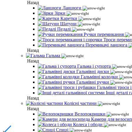
Назад
Ланцюги
Зірки
Каретки
Шатуни
Педалі
Ручки перемикання
Троси переми
Перемикачі ланцюга
Назад
Гальма
Назад
Гальма і супорта
Гальмівні диски
Гальмівні колодки
Гальмівні ручки
Гальмівні троси 
Інші деталі 
Назад
Колісні частини
Назад
Велопокришки
Камери для велосип
Колеса і ободи
Спиці