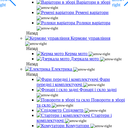
Варіатори в зборі
Ремені варіатори
Ролики варіатора
Назад
Кермове управління
Назад
Керма мото
Дзеркала мото
Назад
Електрика
Назад
Фари
передні і комплектуючі
Фонарі і скло задні
Повороти в зборі
та скло
Спідометр
Стартери і
комплектуючі
Комутатори