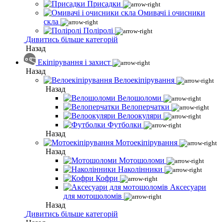
Присадки
Омивачі і очисники
скла
Поліролі
Дивитись більше категорій
Назад
Екіпірування і захист
Назад
Велоекіпірування
Назад
Велошоломи
Велоперчатки
Велоокуляри
Футболки
Назад
Мотоекіпірування
Назад
Мотошоломи
Наколінники
Кофри
Аксесуари
для мотошоломів
Назад
Дивитись більше категорій