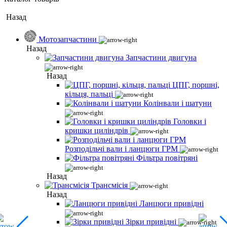
Назад
Мотозапчастини
Назад
Запчастини двигуна
Назад
ЦПГ, поршні,
кільця, пальці
Колінвали і шатуни
Головки і
кришки циліндрів
Розподільчі вали і ланцюги ГРМ
Фільтра повітряні
Назад
Трансмісія
Назад
Ланцюги привідні
Зірки привідні