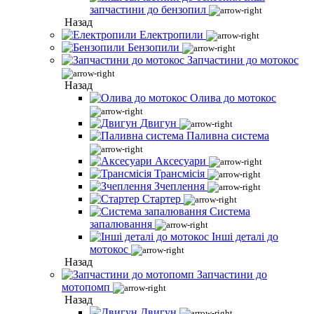
запчастини до бензопил
Назад
Електропили
Бензопили
Запчастини до мотокос
Назад
Олива до мотокос
Двигун
Паливна система
Аксесуари
Трансмісія
Зчеплення
Стартер
Система
запалювання
Інші деталі до
мотокос
Назад
Запчастини до
мотопомп
Назад
Двигун