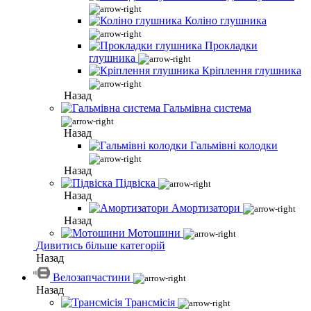
Коліно глушника
Прокладки
глушника
Кріплення глушника
Назад
Гальмівна система
Назад
Гальмівні колодки
Назад
Підвіска
Назад
Амортизатори
Назад
Мотошини
Дивитись більше категорій
Назад
Велозапчастини
Назад
Трансмісія