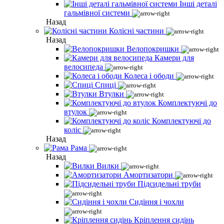
Інші деталі
гальмівної системи
Назад
Колісні частини
Назад
Велопокришки
Камери для
велосипеда
Колеса і ободи
Спиці
Втулки
Комплектуючі до
втулок
Комплектуючі до
коліс
Назад
Рама
Назад
Вилки
Амортизатори
Підсидельні труби
Сидіння і чохли
Кріплення сидінь