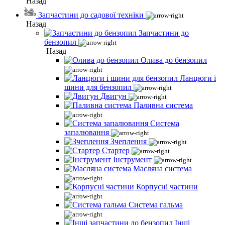
Назад
Запчастини до садової техніки
Назад
Запчастини до
бензопил
Назад
Олива до бензопил
Ланцюги і
шини для бензопил
Двигун
Паливна система
Система
запалювання
Зчеплення
Стартер
Інструмент
Масляна система
Корпусні частини
Система гальма
Інші