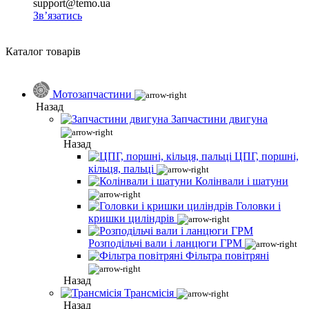
support@temo.ua
Зв’язатись
Каталог товарів
Мотозапчастини
Назад
Запчастини двигуна
Назад
ЦПГ, поршні,
кільця, пальці
Колінвали і шатуни
Головки і
кришки циліндрів
Розподільчі вали і ланцюги ГРМ
Фільтра повітряні
Назад
Трансмісія
Назад