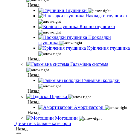
Назад
Глушники
Накладки глушника
Коліно глушника
Прокладки
глушника
Кріплення глушника
Назад
Гальмівна система
Назад
Гальмівні колодки
Назад
Підвіска
Назад
Амортизатори
Назад
Мотошини
Дивитись більше категорій
Назад