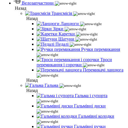
Велозапчастини
Назад
Трансмісія
Назад
Ланцюги
Зірки
Каретки
Шатуни
Педалі
Ручки перемикання
Троси
перемикання і сорочки
Перемикачі ланцюга
Назад
Гальма
Назад
Гальма і супорта
Гальмівні диски
Гальмівні колодки
Гальмівні ручки