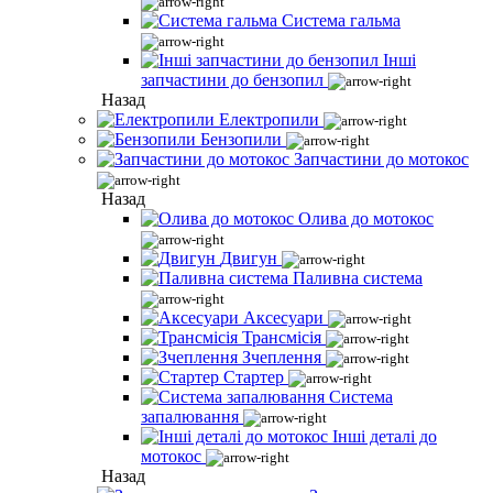
Система гальма
Інші
запчастини до бензопил
Назад
Електропили
Бензопили
Запчастини до мотокос
Назад
Олива до мотокос
Двигун
Паливна система
Аксесуари
Трансмісія
Зчеплення
Стартер
Система
запалювання
Інші деталі до
мотокос
Назад