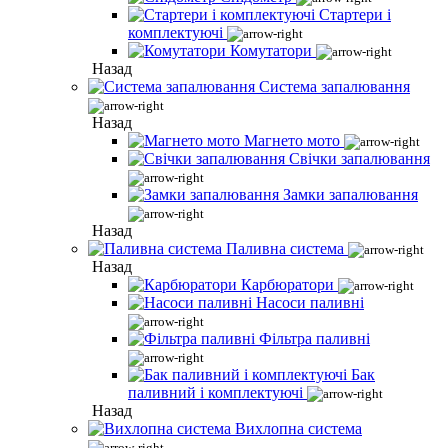
Стартери і
комплектуючі
Комутатори
Назад
Система запалювання
Назад
Магнето мото
Свічки запалювання
Замки запалювання
Назад
Паливна система
Назад
Карбюратори
Насоси паливні
Фільтра паливні
Бак
паливний і комплектуючі
Назад
Вихлопна система