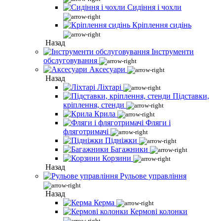
Сидіння і чохли
Кріплення сидінь
Назад
Інструменти
обслуговування
Аксесуари
Назад
Ліхтарі
Підставки,
кріплення, стенди
Крила
Фляги і
фляготримачі
Підніжки
Багажники
Корзини
Назад
Рульове управління
Назад
Керма
Кермові колонки