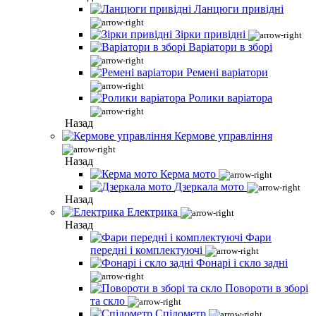
Ланцюги привідні
Зірки привідні
Варіатори в зборі
Ремені варіатори
Ролики варіатора
Назад
Кермове управління
Назад
Керма мото
Дзеркала мото
Назад
Електрика
Назад
Фари
передні і комплектуючі
Фонарі і скло задні
Повороти в зборі
та скло
Спідометр