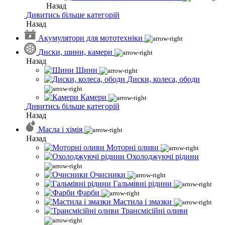
Назад
Дивитись більше категорій
Назад
Акумулятори для мототехніки
Диски, шини, камери
Назад
Шини
Диски, колеса, ободи
Камери
Дивитись більше категорій
Назад
Масла і хімія
Назад
Моторні оливи
Охолоджуючі рідини
Очисники
Гальмівні рідини
Фарби
Мастила і змазки
Трансмісійні оливи