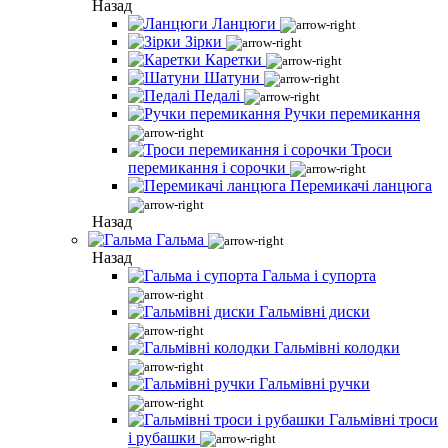
Назад
Ланцюги
Зірки
Каретки
Шатуни
Педалі
Ручки перемикання
Троси
перемикання і сорочки
Перемикачі ланцюга
Назад
Гальма
Назад
Гальма і супорта
Гальмівні диски
Гальмівні колодки
Гальмівні ручки
Гальмівні троси
і рубашки