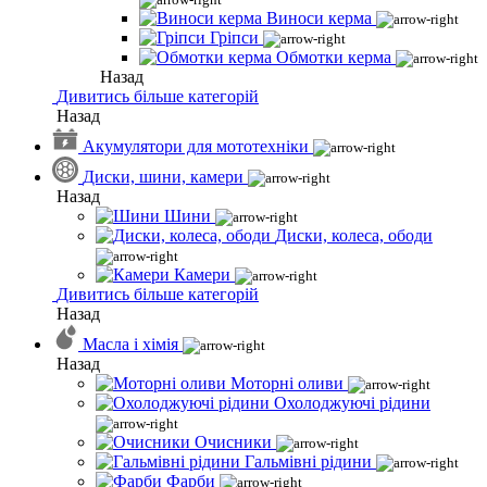
Виноси керма
Гріпси
Обмотки керма
Назад
Дивитись більше категорій
Назад
Акумулятори для мототехніки
Диски, шини, камери
Назад
Шини
Диски, колеса, ободи
Камери
Дивитись більше категорій
Назад
Масла і хімія
Назад
Моторні оливи
Охолоджуючі рідини
Очисники
Гальмівні рідини
Фарби