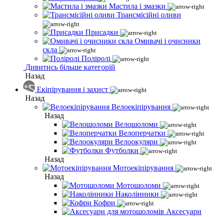
Мастила і змазки
Трансмісійні оливи
Присадки
Омивачі і очисники
скла
Поліролі
Дивитись більше категорій
Назад
Екіпірування і захист
Назад
Велоекіпірування
Назад
Велошоломи
Велоперчатки
Велоокуляри
Футболки
Назад
Мотоекіпірування
Назад
Мотошоломи
Наколінники
Кофри
Аксесуари