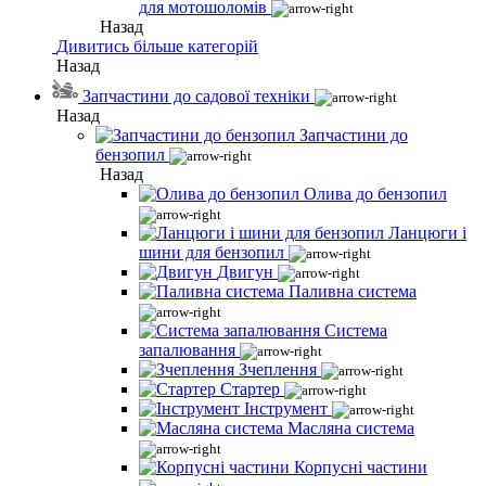
для мотошоломів
Назад
Дивитись більше категорій
Назад
Запчастини до садової техніки
Назад
Запчастини до
бензопил
Назад
Олива до бензопил
Ланцюги і
шини для бензопил
Двигун
Паливна система
Система
запалювання
Зчеплення
Стартер
Інструмент
Масляна система
Корпусні частини