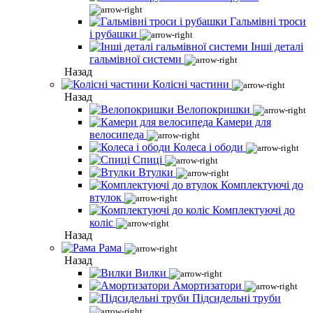
Гальмівні троси
і рубашки
Інші деталі
гальмівної системи
Назад
Колісні частини
Назад
Велопокришки
Камери для
велосипеда
Колеса і ободи
Спиці
Втулки
Комплектуючі до
втулок
Комплектуючі до
коліс
Назад
Рама
Назад
Вилки
Амортизатори
Підсидельні труби