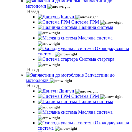
Запчастини до
мотопомп
Назад
Двигун
Система ГРМ
Паливна система
Масляна система
Охолоджувальна
система
Система стартера
Назад
Запчастини до
мотоблоків
Назад
Двигун
Система ГРМ
Паливна система
Масляна система
Охолоджувальна
система