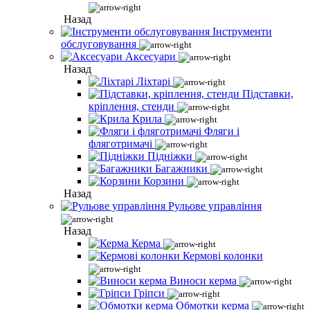
Назад
Інструменти
обслуговування
Аксесуари
Назад
Ліхтарі
Підставки,
кріплення, стенди
Крила
Фляги і
фляготримачі
Підніжки
Багажники
Корзини
Назад
Рульове управління
Назад
Керма
Кермові колонки
Виноси керма
Гріпси
Обмотки керма