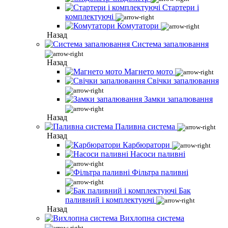
Стартери і
комплектуючі
Комутатори
Назад
Система запалювання
Назад
Магнето мото
Свічки запалювання
Замки запалювання
Назад
Паливна система
Назад
Карбюратори
Насоси паливні
Фільтра паливні
Бак
паливний і комплектуючі
Назад
Вихлопна система