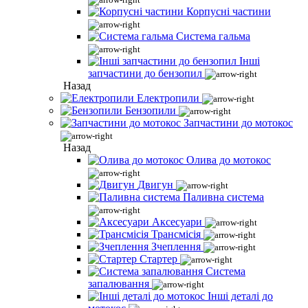
Корпусні частини
Система гальма
Інші
запчастини до бензопил
Назад
Електропили
Бензопили
Запчастини до мотокос
Назад
Олива до мотокос
Двигун
Паливна система
Аксесуари
Трансмісія
Зчеплення
Стартер
Система
запалювання
Інші деталі до