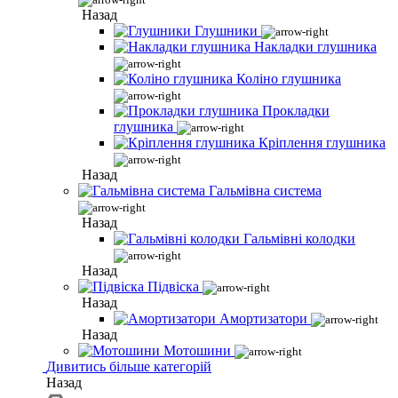
Назад
Глушники
Накладки глушника
Коліно глушника
Прокладки
глушника
Кріплення глушника
Назад
Гальмівна система
Назад
Гальмівні колодки
Назад
Підвіска
Назад
Амортизатори
Назад
Мотошини
Дивитись більше категорій
Назад