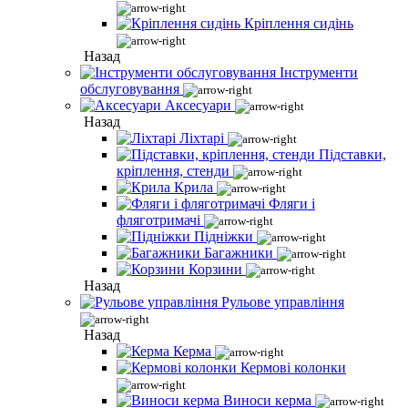
Кріплення сидінь
Назад
Інструменти
обслуговування
Аксесуари
Назад
Ліхтарі
Підставки,
кріплення, стенди
Крила
Фляги і
фляготримачі
Підніжки
Багажники
Корзини
Назад
Рульове управління
Назад
Керма
Кермові колонки
Виноси керма