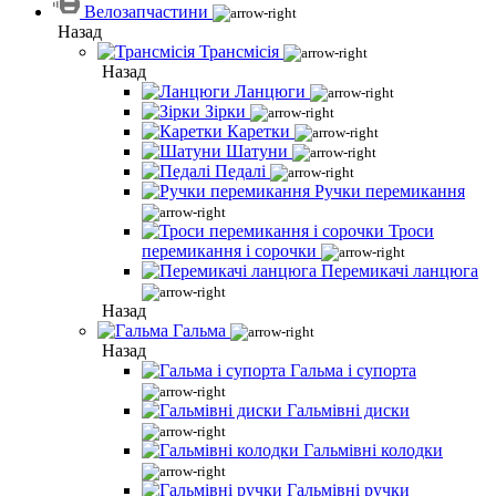
Велозапчастини
Назад
Трансмісія
Назад
Ланцюги
Зірки
Каретки
Шатуни
Педалі
Ручки перемикання
Троси
перемикання і сорочки
Перемикачі ланцюга
Назад
Гальма
Назад
Гальма і супорта
Гальмівні диски
Гальмівні колодки
Гальмівні ручки