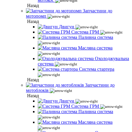
мотокос
Назад
Запчастини до
мотопомп
Назад
Двигун
Система ГРМ
Паливна система
Масляна система
Охолоджувальна
система
Система стартера
Назад
Запчастини до
мотоблоків
Назад
Двигун
Система ГРМ
Паливна система
Масляна система