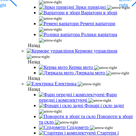
Зірки привідні
Варіатори в зборі
Ремені варіатори
Ролики варіатора
Назад
Кермове управління
Назад
Керма мото
Дзеркала мото
Назад
Електрика
Назад
Фари
передні і комплектуючі
Фонарі і скло задні
Повороти в зборі
та скло
Спідометр
Стартери і