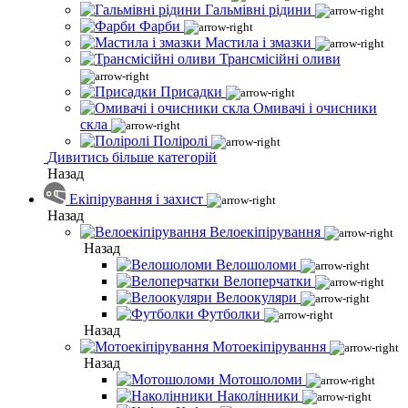
Гальмівні рідини
Фарби
Мастила і змазки
Трансмісійні оливи
Присадки
Омивачі і очисники
скла
Поліролі
Дивитись більше категорій
Назад
Екіпірування і захист
Назад
Велоекіпірування
Назад
Велошоломи
Велоперчатки
Велоокуляри
Футболки
Назад
Мотоекіпірування
Назад
Мотошоломи
Наколінники