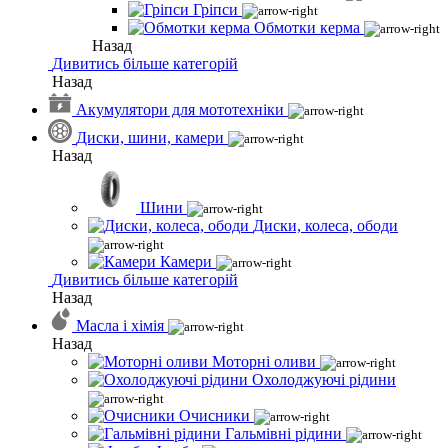
Гріпси
Обмотки керма
Назад
Дивитись більше категорій
Назад
Акумулятори для мототехніки
Диски, шини, камери
Назад
Шини
Диски, колеса, ободи
Камери
Дивитись більше категорій
Назад
Масла і хімія
Назад
Моторні оливи
Охолоджуючі рідини
Очисники
Гальмівні рідини