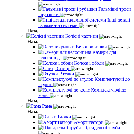
Гальмівні троси
і рубашки
Інші деталі
гальмівної системи
Назад
Колісні частини
Назад
Велопокришки
Камери для
велосипеда
Колеса і ободи
Спиці
Втулки
Комплектуючі до
втулок
Комплектуючі до
коліс
Назад
Рама
Назад
Вилки
Амортизатори
Підсидельні труби