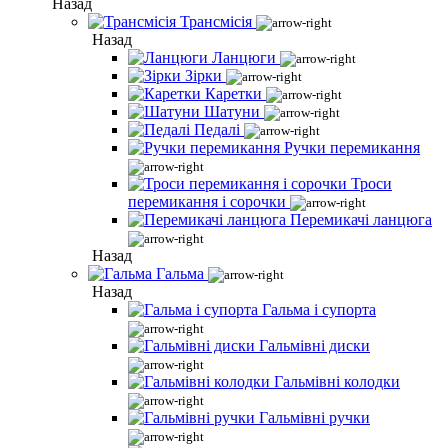
Назад
Трансмісія
Назад
Ланцюги
Зірки
Каретки
Шатуни
Педалі
Ручки перемикання
Троси
перемикання і сорочки
Перемикачі ланцюга
Назад
Гальма
Назад
Гальма і супорта
Гальмівні диски
Гальмівні колодки
Гальмівні ручки