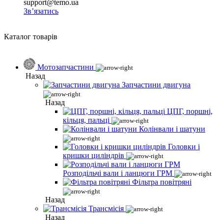
support@temo.ua
Зв’язатись
Каталог товарів
Мотозапчастини
Назад
Запчастини двигуна
Назад
ЦПГ, поршні,
кільця, пальці
Колінвали і шатуни
Головки і
кришки циліндрів
Розподільчі вали і ланцюги ГРМ
Фільтра повітряні
Назад
Трансмісія
Назад