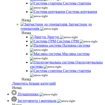
Система стартера
Система керування
Назад
Запчастини до
генераторів
Назад
Двигун
Система ГРМ
Паливна система
Масляна система
Охолоджувальна
система
Система стартера
Назад
Дивитись більше категорій
Назад
Підшипники
Інструменти і матеріали
Назад