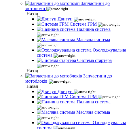
Запчастини до
мотопомп
Назад
Двигун
Система ГРМ
Паливна система
Масляна система
Охолоджувальна
система
Система стартера
Назад
Запчастини до
мотоблоків
Назад
Двигун
Система ГРМ
Паливна система
Масляна система
Охолоджувальна
система