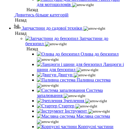
для мотошоломів
Назад
Дивитись більше категорій
Назад
Запчастини до садової техніки
Назад
Запчастини до
бензопил
Назад
Олива до бензопил
Ланцюги і
шини для бензопил
Двигун
Паливна система
Система
запалювання
Зчеплення
Стартер
Інструмент
Масляна система
Корпусні частини