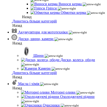
Виноси керма
Гріпси
Обмотки керма
Назад
Дивитись більше категорій
Назад
Акумулятори для мототехніки
Диски, шини, камери
Назад
Шини
Диски, колеса, ободи
Камери
Дивитись більше категорій
Назад
Масла і хімія
Назад
Моторні оливи
Охолоджуючі рідини
Очисники