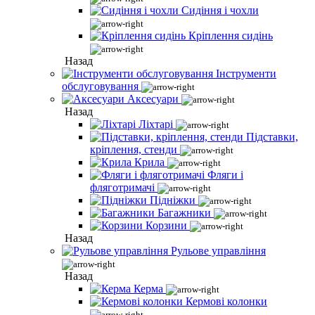
Сидіння і чохли
Кріплення сидінь
Назад
Інструменти
обслуговування
Аксесуари
Назад
Ліхтарі
Підставки,
кріплення, стенди
Крила
Фляги і
фляготримачі
Підніжки
Багажники
Корзини
Назад
Рульове управління
Назад
Керма
Кермові колонки