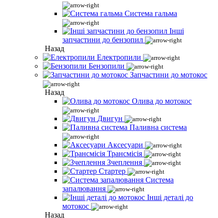
Система гальма
Інші
запчастини до бензопил
Назад
Електропили
Бензопили
Запчастини до мотокос
Назад
Олива до мотокос
Двигун
Паливна система
Аксесуари
Трансмісія
Зчеплення
Стартер
Система
запалювання
Інші деталі до
мотокос
Назад