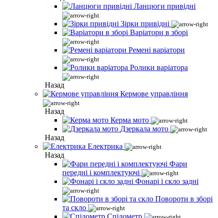
Ланцюги привідні
Зірки привідні
Варіатори в зборі
Ремені варіатори
Ролики варіатора
Назад
Кермове управління
Назад
Керма мото
Дзеркала мото
Назад
Електрика
Назад
Фари
передні і комплектуючі
Фонарі і скло задні
Повороти в зборі
та скло
Спідометр