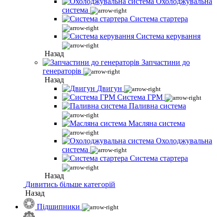
Охолоджувальна
система
Система стартера
Система керування
Назад
Запчастини до
генераторів
Назад
Двигун
Система ГРМ
Паливна система
Масляна система
Охолоджувальна
система
Система стартера
Назад
Дивитись більше категорій
Назад
Підшипники