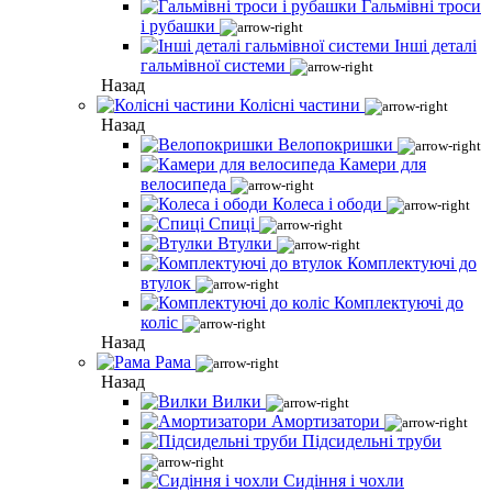
Гальмівні троси
і рубашки
Інші деталі
гальмівної системи
Назад
Колісні частини
Назад
Велопокришки
Камери для
велосипеда
Колеса і ободи
Спиці
Втулки
Комплектуючі до
втулок
Комплектуючі до
коліс
Назад
Рама
Назад
Вилки
Амортизатори
Підсидельні труби
Сидіння і чохли