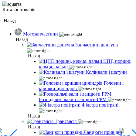
Каталог товарів
Назад
Мотозапчастини
Назад
Запчастини двигуна
Назад
ЦПГ, поршні,
кільця, пальці
Колінвали і шатуни
Головки і
кришки циліндрів
Розподільчі вали і ланцюги ГРМ
Фільтра повітряні
Назад
Трансмісія
Назад
Ланцюги привідні