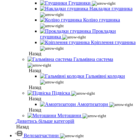
Глушники
Накладки глушника
Коліно глушника
Прокладки
глушника
Кріплення глушника
Назад
Гальмівна система
Назад
Гальмівні колодки
Назад
Підвіска
Назад
Амортизатори
Назад
Мотошини
Дивитись більше категорій
Назад
Велозапчастини