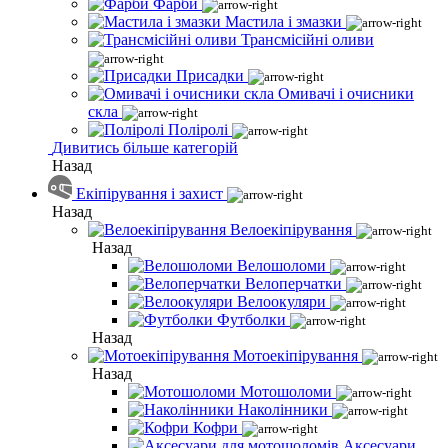
Фарби
Мастила і змазки
Трансмісійні оливи
Присадки
Омивачі і очисники
скла
Поліролі
Дивитись більше категорій
Назад
Екіпірування і захист
Назад
Велоекіпірування
Назад
Велошоломи
Велоперчатки
Велоокуляри
Футболки
Назад
Мотоекіпірування
Назад
Мотошоломи
Наколінники
Кофри
Аксесуари