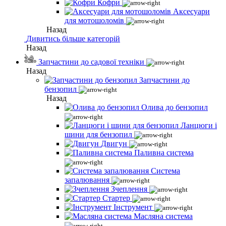
Кофри
Аксесуари
для мотошоломів
Назад
Дивитись більше категорій
Назад
Запчастини до садової техніки
Назад
Запчастини до
бензопил
Назад
Олива до бензопил
Ланцюги і
шини для бензопил
Двигун
Паливна система
Система
запалювання
Зчеплення
Стартер
Інструмент
Масляна система