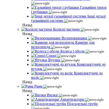
Гальмівні троси
і рубашки
Інші деталі
гальмівної системи
Назад
Колісні частини
Назад
Велопокришки
Камери для
велосипеда
Колеса і ободи
Спиці
Втулки
Комплектуючі до
втулок
Комплектуючі до
коліс
Назад
Рама
Назад
Вилки
Амортизатори
Підсидельні труби