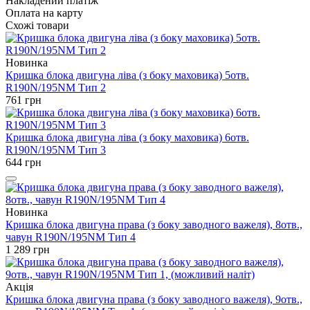
Накладений платіж
Оплата на карту
Схожі товари
Новинка
Кришка блока двигуна ліва (з боку маховика) 5отв.
R190N/195NM Тип 2
761
грн
Кришка блока двигуна ліва (з боку маховика) 6отв.
R190N/195NM Тип 3
644
грн
Новинка
Кришка блока двигуна права (з боку заводного важеля), 8отв.,
чавун R190N/195NM Тип 4
1 289
грн
Акція
Кришка блока двигуна права (з боку заводного важеля), 9отв.,