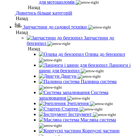
для мотошоломів
Назад
Дивитись більше категорій
Назад
Запчастини до садової техніки
Назад
Запчастини до
бензопил
Назад
Олива до бензопил
Ланцюги і
шини для бензопил
Двигун
Паливна система
Система
запалювання
Зчеплення
Стартер
Інструмент
Масляна система
Корпусні частини