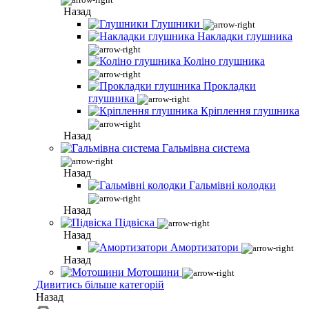
Назад
Глушники
Накладки глушника
Коліно глушника
Прокладки
глушника
Кріплення глушника
Назад
Гальмівна система
Назад
Гальмівні колодки
Назад
Підвіска
Назад
Амортизатори
Назад
Мотошини
Дивитись більше категорій
Назад