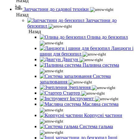
Назад
Запчастини до садової техніки
Назад
Запчастини до
бензопил
Назад
Олива до бензопил
Ланцюги і
шини для бензопил
Двигун
Паливна система
Система
запалювання
Зчеплення
Стартер
Інструмент
Масляна система
Корпусні частини
Система гальма
Інші