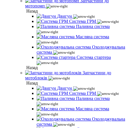
Запчастини до
мотопомп
Назад
Двигун
Система ГРМ
Паливна система
Масляна система
Охолоджувальна
система
Система стартера
Назад
Запчастини до
мотоблоків
Назад
Двигун
Система ГРМ
Паливна система
Масляна система
Охолоджувальна
система