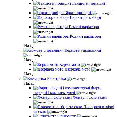
Ланцюги привідні
Зірки привідні
Варіатори в зборі
Ремені варіатори
Ролики варіатора
Назад
Кермове управління
Назад
Керма мото
Дзеркала мото
Назад
Електрика
Назад
Фари
передні і комплектуючі
Фонарі і скло задні
Повороти в зборі
та скло
Спідометр