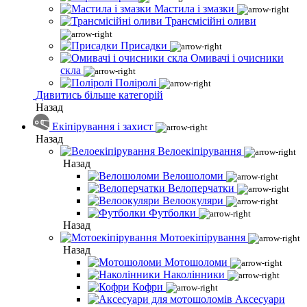
Мастила і змазки
Трансмісійні оливи
Присадки
Омивачі і очисники
скла
Поліролі
Дивитись більше категорій
Назад
Екіпірування і захист
Назад
Велоекіпірування
Назад
Велошоломи
Велоперчатки
Велоокуляри
Футболки
Назад
Мотоекіпірування
Назад
Мотошоломи
Наколінники
Кофри
Аксесуари