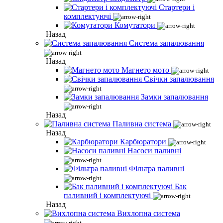
Стартери і
комплектуючі
Комутатори
Назад
Система запалювання
Назад
Магнето мото
Свічки запалювання
Замки запалювання
Назад
Паливна система
Назад
Карбюратори
Насоси паливні
Фільтра паливні
Бак
паливний і комплектуючі
Назад
Вихлопна система