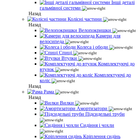
Інші деталі
гальмівної системи
Назад
Колісні частини
Назад
Велопокришки
Камери для
велосипеда
Колеса і ободи
Спиці
Втулки
Комплектуючі до
втулок
Комплектуючі до
коліс
Назад
Рама
Назад
Вилки
Амортизатори
Підсидельні труби
Сидіння і чохли
Кріплення сидінь