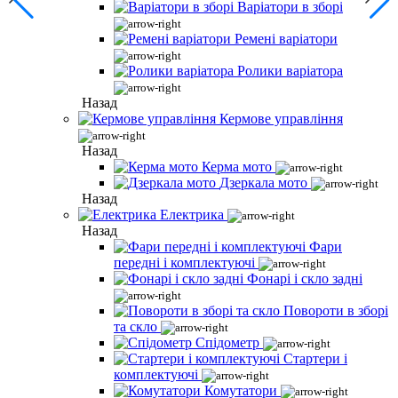
Варіатори в зборі
Ремені варіатори
Ролики варіатора
Назад
Кермове управління
Назад
Керма мото
Дзеркала мото
Назад
Електрика
Назад
Фари
передні і комплектуючі
Фонарі і скло задні
Повороти в зборі
та скло
Спідометр
Стартери і
комплектуючі
Комутатори