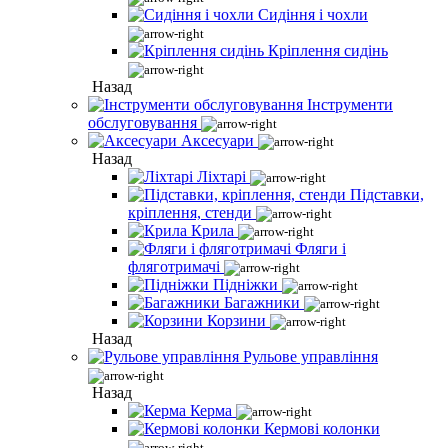
Сидіння і чохли
Кріплення сидінь
Назад
Інструменти
обслуговування
Аксесуари
Назад
Ліхтарі
Підставки,
кріплення, стенди
Крила
Фляги і
фляготримачі
Підніжки
Багажники
Корзини
Назад
Рульове управління
Назад
Керма
Кермові колонки