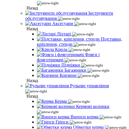
Назад
Інструменти
обслуговування
Аксесуари
Назад
Ліхтарі
Підставки,
кріплення, стенди
Крила
Фляги і
фляготримачі
Підніжки
Багажники
Корзини
Назад
Рульове управління
Назад
Керма
Кермові колонки
Виноси керма
Гріпси
Обмотки керма