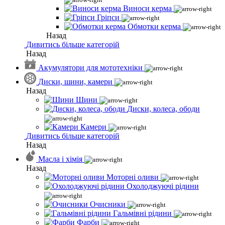
Виноси керма
Гріпси
Обмотки керма
Назад
Дивитись більше категорій
Назад
Акумулятори для мототехніки
Диски, шини, камери
Назад
Шини
Диски, колеса, ободи
Камери
Дивитись більше категорій
Назад
Масла і хімія
Назад
Моторні оливи
Охолоджуючі рідини
Очисники
Гальмівні рідини
Фарби