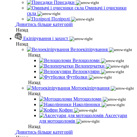
Присадки
Омивачі і очисники
скла
Поліролі
Дивитись більше категорій
Назад
Екіпірування і захист
Назад
Велоекіпірування
Назад
Велошоломи
Велоперчатки
Велоокуляри
Футболки
Назад
Мотоекіпірування
Назад
Мотошоломи
Наколінники
Кофри
Аксесуари
для мотошоломів
Назад
Дивитись більше категорій