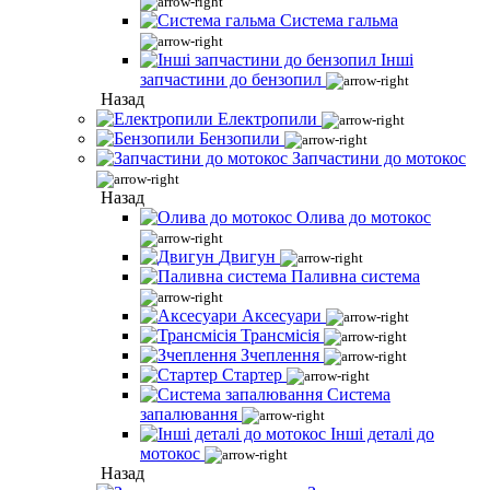
Система гальма
Інші
запчастини до бензопил
Назад
Електропили
Бензопили
Запчастини до мотокос
Назад
Олива до мотокос
Двигун
Паливна система
Аксесуари
Трансмісія
Зчеплення
Стартер
Система
запалювання
Інші деталі до
мотокос
Назад