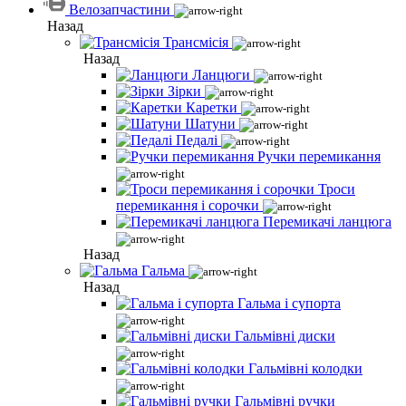
Велозапчастини
Назад
Трансмісія
Назад
Ланцюги
Зірки
Каретки
Шатуни
Педалі
Ручки перемикання
Троси
перемикання і сорочки
Перемикачі ланцюга
Назад
Гальма
Назад
Гальма і супорта
Гальмівні диски
Гальмівні колодки
Гальмівні ручки