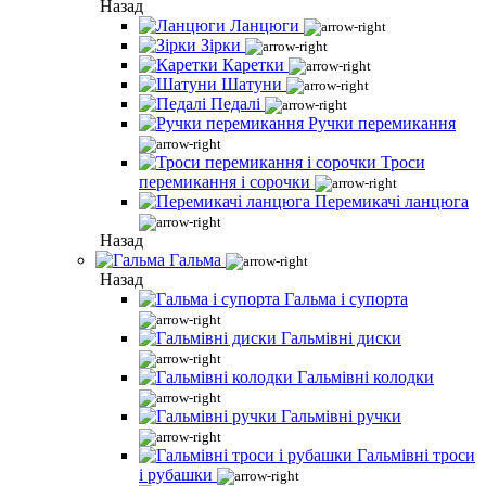
Назад
Ланцюги
Зірки
Каретки
Шатуни
Педалі
Ручки перемикання
Троси
перемикання і сорочки
Перемикачі ланцюга
Назад
Гальма
Назад
Гальма і супорта
Гальмівні диски
Гальмівні колодки
Гальмівні ручки
Гальмівні троси
і рубашки