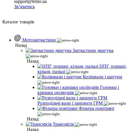
support@temo.ua
Зв’язатись
Каталог товарів
Мотозапчастини
Назад
Запчастини двигуна
Назад
ЦПГ, поршні,
кільця, пальці
Колінвали і шатуни
Головки і
кришки циліндрів
Розподільчі вали і ланцюги ГРМ
Фільтра повітряні
Назад
Трансмісія
Назад