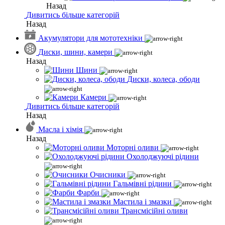
Назад
Дивитись більше категорій
Назад
Акумулятори для мототехніки
Диски, шини, камери
Назад
Шини
Диски, колеса, ободи
Камери
Дивитись більше категорій
Назад
Масла і хімія
Назад
Моторні оливи
Охолоджуючі рідини
Очисники
Гальмівні рідини
Фарби
Мастила і змазки
Трансмісійні оливи