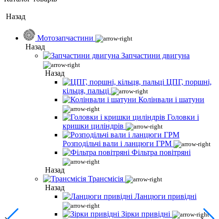
Назад
Мотозапчастини
Назад
Запчастини двигуна
Назад
ЦПГ, поршні,
кільця, пальці
Колінвали і шатуни
Головки і
кришки циліндрів
Розподільчі вали і ланцюги ГРМ
Фільтра повітряні
Назад
Трансмісія
Назад
Ланцюги привідні
Зірки привідні