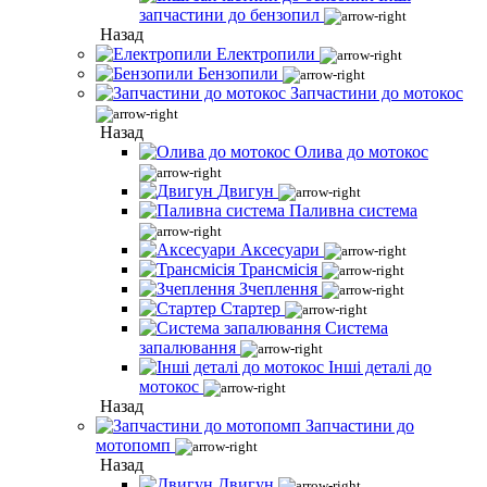
запчастини до бензопил
Назад
Електропили
Бензопили
Запчастини до мотокос
Назад
Олива до мотокос
Двигун
Паливна система
Аксесуари
Трансмісія
Зчеплення
Стартер
Система
запалювання
Інші деталі до
мотокос
Назад
Запчастини до
мотопомп
Назад
Двигун