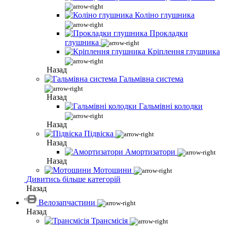
Коліно глушника
Прокладки
глушника
Кріплення глушника
Назад
Гальмівна система
Назад
Гальмівні колодки
Назад
Підвіска
Назад
Амортизатори
Назад
Мотошини
Дивитись більше категорій
Назад
Велозапчастини
Назад
Трансмісія