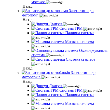
мотокос
Назад
Запчастини до
мотопомп
Назад
Двигун
Система ГРМ
Паливна система
Масляна система
Охолоджувальна
система
Система стартера
Назад
Запчастини до
мотоблоків
Назад
Двигун
Система ГРМ
Паливна система
Масляна система