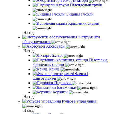
Амортизатори
Підсидельні труби
Сидіння і чохли
Кріплення сидінь
Назад
Інструменти
обслуговування
Аксесуари
Назад
Ліхтарі
Підставки,
кріплення, стенди
Крила
Фляги і
фляготримачі
Підніжки
Багажники
Корзини
Назад
Рульове управління
Назад