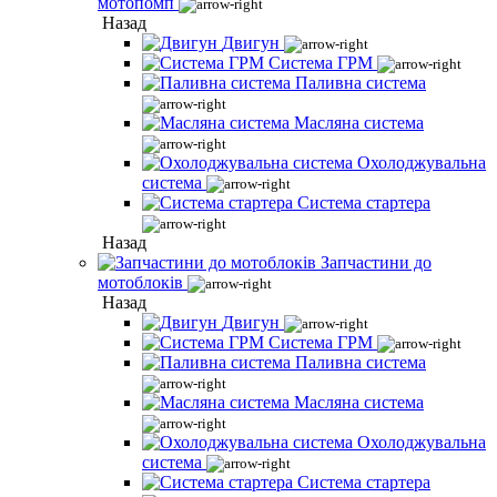
мотопомп
Назад
Двигун
Система ГРМ
Паливна система
Масляна система
Охолоджувальна
система
Система стартера
Назад
Запчастини до
мотоблоків
Назад
Двигун
Система ГРМ
Паливна система
Масляна система
Охолоджувальна
система
Система стартера