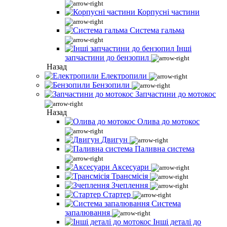
Корпусні частини
Система гальма
Інші
запчастини до бензопил
Назад
Електропили
Бензопили
Запчастини до мотокос
Назад
Олива до мотокос
Двигун
Паливна система
Аксесуари
Трансмісія
Зчеплення
Стартер
Система
запалювання
Інші деталі до