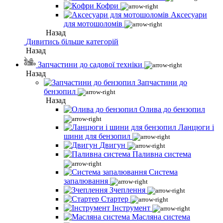
Кофри
Аксесуари
для мотошоломів
Назад
Дивитись більше категорій
Назад
Запчастини до садової техніки
Назад
Запчастини до
бензопил
Назад
Олива до бензопил
Ланцюги і
шини для бензопил
Двигун
Паливна система
Система
запалювання
Зчеплення
Стартер
Інструмент
Масляна система