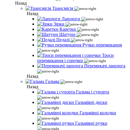
Назад
Трансмісія
Назад
Ланцюги
Зірки
Каретки
Шатуни
Педалі
Ручки перемикання
Троси
перемикання і сорочки
Перемикачі ланцюга
Назад
Гальма
Назад
Гальма і супорта
Гальмівні диски
Гальмівні колодки
Гальмівні ручки