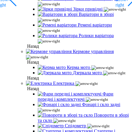
Зірки привідні
Варіатори в зборі
Ремені варіатори
Ролики варіатора
Назад
Кермове управління
Назад
Керма мото
Дзеркала мото
Назад
Електрика
Назад
Фари
передні і комплектуючі
Фонарі і скло задні
Повороти в зборі
та скло
Спідометр
Стартери і