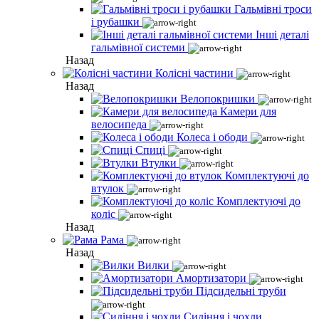
Гальмівні троси
і рубашки
Інші деталі
гальмівної системи
Назад
Колісні частини
Назад
Велопокришки
Камери для
велосипеда
Колеса і ободи
Спиці
Втулки
Комплектуючі до
втулок
Комплектуючі до
коліс
Назад
Рама
Назад
Вилки
Амортизатори
Підсидельні труби
Сидіння і чохли