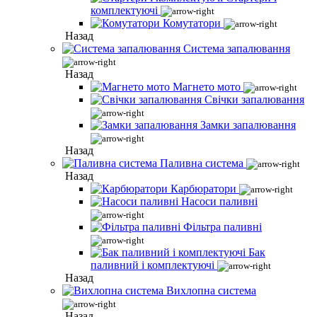
комплектуючі
Комутатори
Назад
Система запалювання
Назад
Магнето мото
Свічки запалювання
Замки запалювання
Назад
Паливна система
Назад
Карбюратори
Насоси паливні
Фільтра паливні
Бак
паливний і комплектуючі
Назад
Вихлопна система
Назад