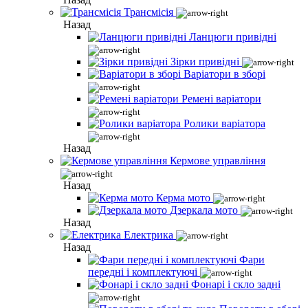
Трансмісія
Назад
Ланцюги привідні
Зірки привідні
Варіатори в зборі
Ремені варіатори
Ролики варіатора
Назад
Кермове управління
Назад
Керма мото
Дзеркала мото
Назад
Електрика
Назад
Фари
передні і комплектуючі
Фонарі і скло задні