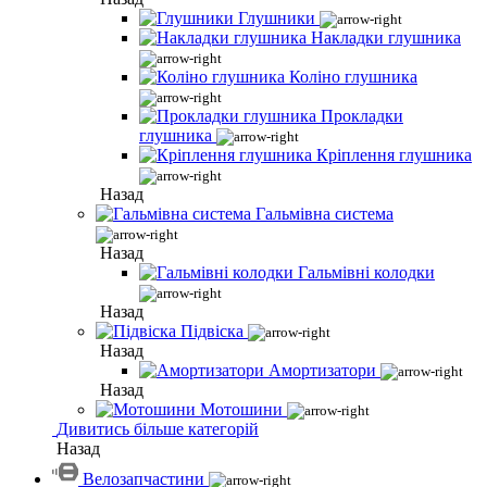
Глушники
Накладки глушника
Коліно глушника
Прокладки
глушника
Кріплення глушника
Назад
Гальмівна система
Назад
Гальмівні колодки
Назад
Підвіска
Назад
Амортизатори
Назад
Мотошини
Дивитись більше категорій
Назад
Велозапчастини