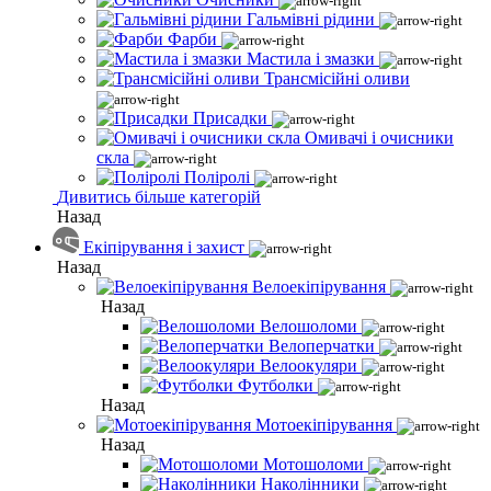
Гальмівні рідини
Фарби
Мастила і змазки
Трансмісійні оливи
Присадки
Омивачі і очисники
скла
Поліролі
Дивитись більше категорій
Назад
Екіпірування і захист
Назад
Велоекіпірування
Назад
Велошоломи
Велоперчатки
Велоокуляри
Футболки
Назад
Мотоекіпірування
Назад
Мотошоломи
Наколінники