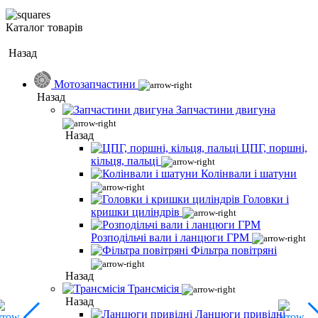
Каталог товарів
Назад
Мотозапчастини
Назад
Запчастини двигуна
Назад
ЦПГ, поршні,
кільця, пальці
Колінвали і шатуни
Головки і
кришки циліндрів
Розподільчі вали і ланцюги ГРМ
Фільтра повітряні
Назад
Трансмісія
Назад
Ланцюги привідні