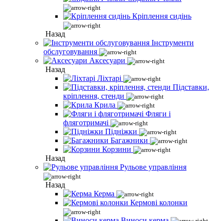
Кріплення сидінь
Назад
Інструменти
обслуговування
Аксесуари
Назад
Ліхтарі
Підставки,
кріплення, стенди
Крила
Фляги і
фляготримачі
Підніжки
Багажники
Корзини
Назад
Рульове управління
Назад
Керма
Кермові колонки
Виноси керма