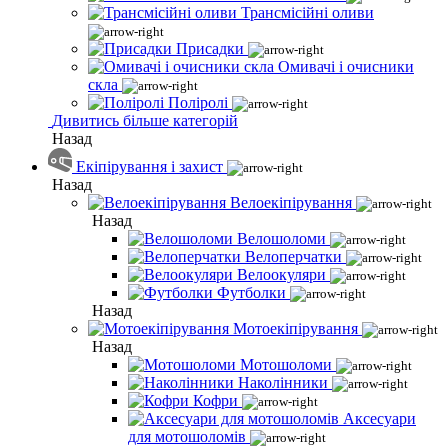
Трансмісійні оливи
Присадки
Омивачі і очисники
скла
Поліролі
Дивитись більше категорій
Назад
Екіпірування і захист
Назад
Велоекіпірування
Назад
Велошоломи
Велоперчатки
Велоокуляри
Футболки
Назад
Мотоекіпірування
Назад
Мотошоломи
Наколінники
Кофри
Аксесуари
для мотошоломів