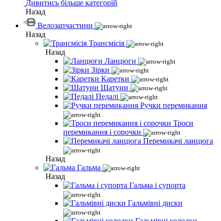
Дивитись більше категорій
Назад
Велозапчастини
Назад
Трансмісія
Назад
Ланцюги
Зірки
Каретки
Шатуни
Педалі
Ручки перемикання
Троси
перемикання і сорочки
Перемикачі ланцюга
Назад
Гальма
Назад
Гальма і супорта
Гальмівні диски
Гальмівні колодки