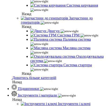
Система керування
Назад
Запчастини до
генераторів
Назад
Двигун
Система ГРМ
Паливна система
Масляна система
Охолоджувальна
система
Система стартера
Назад
Дивитись більше категорій
Назад
Підшипники
Інструменти і матеріали
Назад
Інструменти і ключі