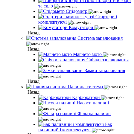
Повороти в зборі
та скло
Спідометр
Стартери і
комплектуючі
Комутатори
Назад
Система запалювання
Назад
Магнето мото
Свічки запалювання
Замки запалювання
Назад
Паливна система
Назад
Карбюратори
Насоси паливні
Фільтра паливні
Бак
паливний і комплектуючі