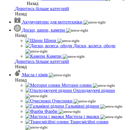
Назад
Дивитись більше категорій
Назад
Акумулятори для мототехніки
Диски, шини, камери
Назад
Шини
Диски, колеса, ободи
Камери
Дивитись більше категорій
Назад
Масла і хімія
Назад
Моторні оливи
Охолоджуючі рідини
Очисники
Гальмівні рідини
Фарби
Мастила і змазки
Трансмісійні оливи