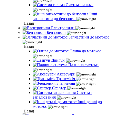
Система гальма
Інші
запчастини до бензопил
Назад
Електропили
Бензопили
Запчастини до мотокос
Назад
Олива до мотокос
Двигун
Паливна система
Аксесуари
Трансмісія
Зчеплення
Стартер
Система
запалювання
Інші деталі до
мотокос
Назад