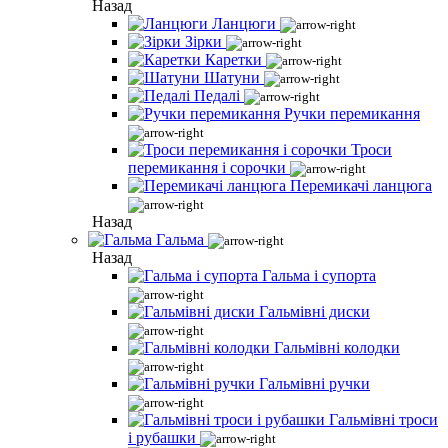
Назад
Ланцюги
Зірки
Каретки
Шатуни
Педалі
Ручки перемикання
Троси
перемикання і сорочки
Перемикачі ланцюга
Назад
Гальма
Назад
Гальма і супорта
Гальмівні диски
Гальмівні колодки
Гальмівні ручки
Гальмівні троси
і рубашки