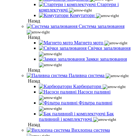
Стартери і
комплектуючі
Комутатори
Назад
Система запалювання
Назад
Магнето мото
Свічки запалювання
Замки запалювання
Назад
Паливна система
Назад
Карбюратори
Насоси паливні
Фільтра паливні
Бак
паливний і комплектуючі
Назад
Вихлопна система