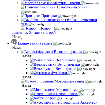
Мастила і змазки
Трансмісійні оливи
Присадки
Омивачі і очисники
скла
Поліролі
Дивитись більше категорій
Назад
Екіпірування і захист
Назад
Велоекіпірування
Назад
Велошоломи
Велоперчатки
Велоокуляри
Футболки
Назад
Мотоекіпірування
Назад
Мотошоломи
Наколінники
Кофри
Аксесуари