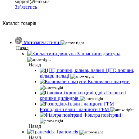
support@temo.ua
Зв’язатись
Каталог товарів
Мотозапчастини
Назад
Запчастини двигуна
Назад
ЦПГ, поршні,
кільця, пальці
Колінвали і шатуни
Головки і
кришки циліндрів
Розподільчі вали і ланцюги ГРМ
Фільтра повітряні
Назад
Трансмісія
Назад