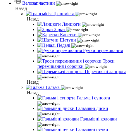
Велозапчастини
Назад
Трансмісія
Назад
Ланцюги
Зірки
Каретки
Шатуни
Педалі
Ручки перемикання
Троси
перемикання і сорочки
Перемикачі ланцюга
Назад
Гальма
Назад
Гальма і супорта
Гальмівні диски
Гальмівні колодки
Гальмівні ручки