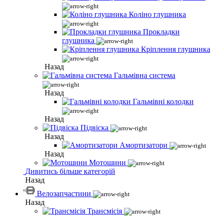
Коліно глушника
Прокладки
глушника
Кріплення глушника
Назад
Гальмівна система
Назад
Гальмівні колодки
Назад
Підвіска
Назад
Амортизатори
Назад
Мотошини
Дивитись більше категорій
Назад
Велозапчастини
Назад
Трансмісія