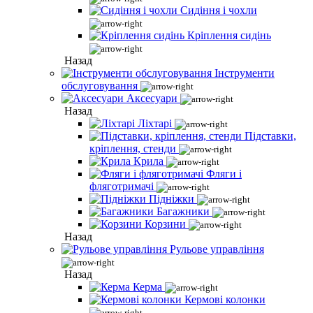
Сидіння і чохли
Кріплення сидінь
Назад
Інструменти
обслуговування
Аксесуари
Назад
Ліхтарі
Підставки,
кріплення, стенди
Крила
Фляги і
фляготримачі
Підніжки
Багажники
Корзини
Назад
Рульове управління
Назад
Керма
Кермові колонки