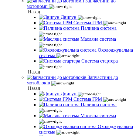
Запчастини до
мотопомп
Назад
Двигун
Система ГРМ
Паливна система
Масляна система
Охолоджувальна
система
Система стартера
Назад
Запчастини до
мотоблоків
Назад
Двигун
Система ГРМ
Паливна система
Масляна система
Охолоджувальна
система