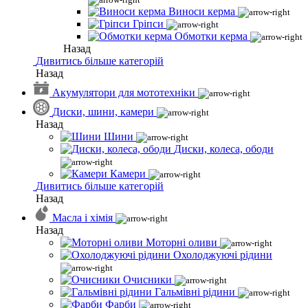
Виноси керма
Гріпси
Обмотки керма
Назад
Дивитись більше категорій
Назад
Акумулятори для мототехніки
Диски, шини, камери
Назад
Шини
Диски, колеса, ободи
Камери
Дивитись більше категорій
Назад
Масла і хімія
Назад
Моторні оливи
Охолоджуючі рідини
Очисники
Гальмівні рідини
Фарби