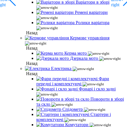
Варіатори в зборі
Ремені варіатори
Ролики варіатора
Назад
Кермове управління
Назад
Керма мото
Дзеркала мото
Назад
Електрика
Назад
Фари
передні і комплектуючі
Фонарі і скло задні
Повороти в зборі
та скло
Спідометр
Стартери і
комплектуючі
Комутатори