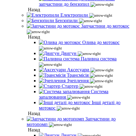
запчастини до бензопил
Назад
Електропили
Бензопили
Запчастини до мотокос
Назад
Олива до мотокос
Двигун
Паливна система
Аксесуари
Трансмісія
Зчеплення
Стартер
Система
запалювання
Інші деталі до
мотокос
Назад
Запчастини до
мотопомп
Назад
Двигун