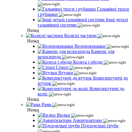
Гальмівні троси
і рубашки
Інші деталі
гальмівної системи
Назад
Колісні частини
Назад
Велопокришки
Камери для
велосипеда
Колеса і ободи
Спиці
Втулки
Комплектуючі до
втулок
Комплектуючі до
коліс
Назад
Рама
Назад
Вилки
Амортизатори
Підсидельні труби