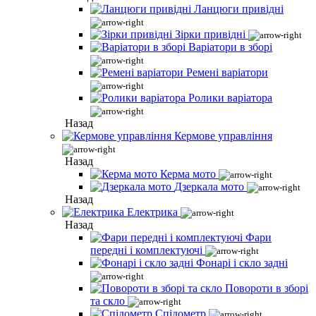
Ланцюги привідні
Зірки привідні
Варіатори в зборі
Ремені варіатори
Ролики варіатора
Назад
Кермове управління
Назад
Керма мото
Дзеркала мото
Назад
Електрика
Назад
Фари
передні і комплектуючі
Фонарі і скло задні
Повороти в зборі
та скло
Спідометр