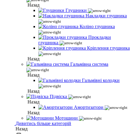
Назад
Глушники
Накладки глушника
Коліно глушника
Прокладки
глушника
Кріплення глушника
Назад
Гальмівна система
Назад
Гальмівні колодки
Назад
Підвіска
Назад
Амортизатори
Назад
Мотошини
Дивитись більше категорій
Назад