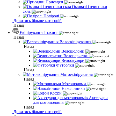
Присадки
Омивачі і очисники
скла
Поліролі
Дивитись більше категорій
Назад
Екіпірування і захист
Назад
Велоекіпірування
Назад
Велошоломи
Велоперчатки
Велоокуляри
Футболки
Назад
Мотоекіпірування
Назад
Мотошоломи
Наколінники
Кофри
Аксесуари
для мотошоломів
Назад
Дивитись більше категорій