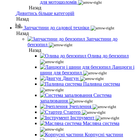
для мотошоломів
Назад
Дивитись більше категорій
Назад
Запчастини до садової техніки
Назад
Запчастини до
бензопил
Назад
Олива до бензопил
Ланцюги і
шини для бензопил
Двигун
Паливна система
Система
запалювання
Зчеплення
Стартер
Інструмент
Масляна система
Корпусні частини