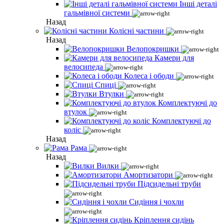
Інші деталі
гальмівної системи
Назад
Колісні частини
Назад
Велопокришки
Камери для
велосипеда
Колеса і ободи
Спиці
Втулки
Комплектуючі до
втулок
Комплектуючі до
коліс
Назад
Рама
Назад
Вилки
Амортизатори
Підсидельні труби
Сидіння і чохли
Кріплення сидінь