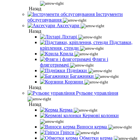
Назад
Інструменти
обслуговування
Аксесуари
Назад
Ліхтарі
Підставки,
кріплення, стенди
Крила
Фляги і
фляготримачі
Підніжки
Багажники
Корзини
Назад
Рульове управління
Назад
Керма
Кермові колонки
Виноси керма
Гріпси
Обмотки керма