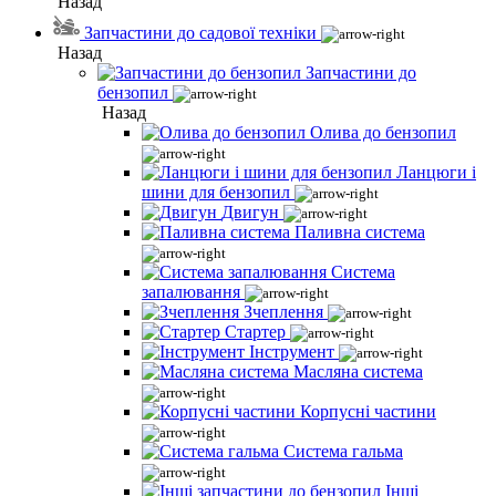
Назад
Запчастини до садової техніки
Назад
Запчастини до
бензопил
Назад
Олива до бензопил
Ланцюги і
шини для бензопил
Двигун
Паливна система
Система
запалювання
Зчеплення
Стартер
Інструмент
Масляна система
Корпусні частини
Система гальма
Інші