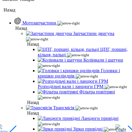
Назад
Мотозапчастини
Назад
Запчастини двигуна
Назад
ЦПГ, поршні,
кільця, пальці
Колінвали і шатуни
Головки і
кришки циліндрів
Розподільчі вали і ланцюги ГРМ
Фільтра повітряні
Назад
Трансмісія
Назад
Ланцюги привідні
Зірки привідні