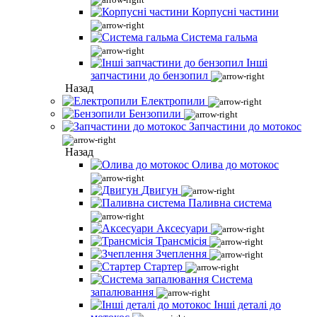
Корпусні частини
Система гальма
Інші
запчастини до бензопил
Назад
Електропили
Бензопили
Запчастини до мотокос
Назад
Олива до мотокос
Двигун
Паливна система
Аксесуари
Трансмісія
Зчеплення
Стартер
Система
запалювання
Інші деталі до