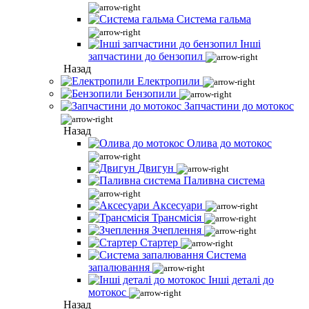
Система гальма
Інші
запчастини до бензопил
Назад
Електропили
Бензопили
Запчастини до мотокос
Назад
Олива до мотокос
Двигун
Паливна система
Аксесуари
Трансмісія
Зчеплення
Стартер
Система
запалювання
Інші деталі до
мотокос
Назад