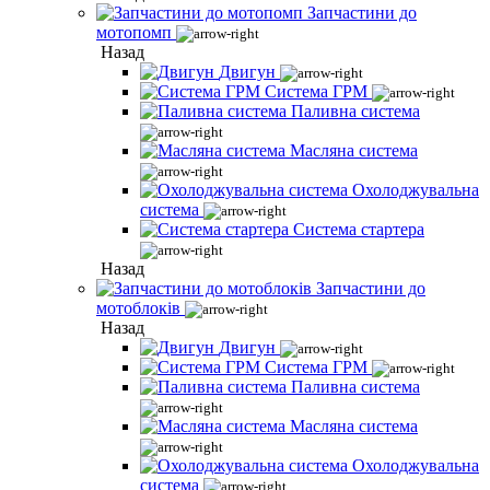
Запчастини до
мотопомп
Назад
Двигун
Система ГРМ
Паливна система
Масляна система
Охолоджувальна
система
Система стартера
Назад
Запчастини до
мотоблоків
Назад
Двигун
Система ГРМ
Паливна система
Масляна система
Охолоджувальна
система