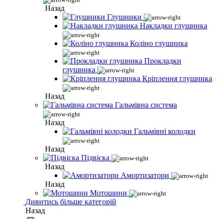
Назад
Глушники
Накладки глушника
Коліно глушника
Прокладки
глушника
Кріплення глушника
Назад
Гальмівна система
Назад
Гальмівні колодки
Назад
Підвіска
Назад
Амортизатори
Назад
Мотошини
Дивитись більше категорій
Назад