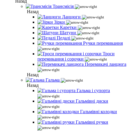
Назад
Трансмісія
Назад
Ланцюги
Зірки
Каретки
Шатуни
Педалі
Ручки перемикання
Троси
перемикання і сорочки
Перемикачі ланцюга
Назад
Гальма
Назад
Гальма і супорта
Гальмівні диски
Гальмівні колодки
Гальмівні ручки