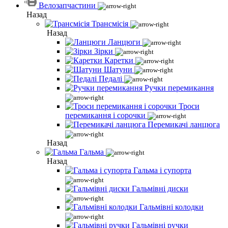
Велозапчастини
Назад
Трансмісія
Назад
Ланцюги
Зірки
Каретки
Шатуни
Педалі
Ручки перемикання
Троси
перемикання і сорочки
Перемикачі ланцюга
Назад
Гальма
Назад
Гальма і супорта
Гальмівні диски
Гальмівні колодки
Гальмівні ручки