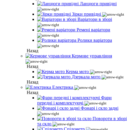
Ланцюги привідні
Зірки привідні
Варіатори в зборі
Ремені варіатори
Ролики варіатора
Назад
Кермове управління
Назад
Керма мото
Дзеркала мото
Назад
Електрика
Назад
Фари
передні і комплектуючі
Фонарі і скло задні
Повороти в зборі
та скло
Спідометр