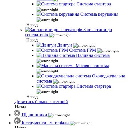
Система стартера
Система керування
Назад
Запчастини до
генераторів
Назад
Двигун
Система ГРМ
Паливна система
Масляна система
Охолоджувальна
система
Система стартера
Назад
Дивитись більше категорій
Назад
Підшипники
Інструменти і матеріали
Назад