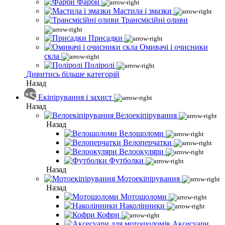
Фарби
Мастила і змазки
Трансмісійні оливи
Присадки
Омивачі і очисники
скла
Поліролі
Дивитись більше категорій
Назад
Екіпірування і захист
Назад
Велоекіпірування
Назад
Велошоломи
Велоперчатки
Велоокуляри
Футболки
Назад
Мотоекіпірування
Назад
Мотошоломи
Наколінники
Кофри
Аксесуари