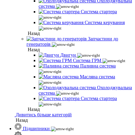
Охолоджувальна
система
Система стартера
Система керування
Назад
Запчастини до
генераторів
Назад
Двигун
Система ГРМ
Паливна система
Масляна система
Охолоджувальна
система
Система стартера
Назад
Дивитись більше категорій
Назад
Підшипники