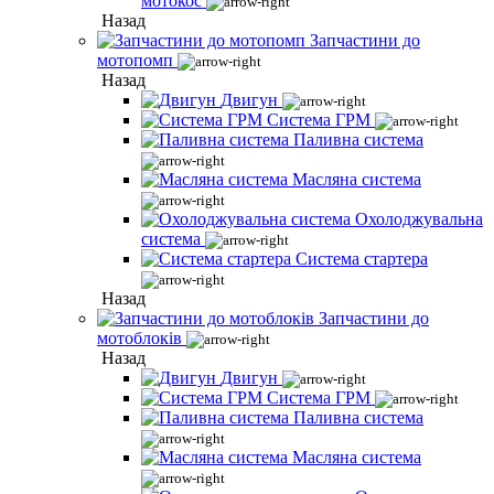
мотокос
Назад
Запчастини до
мотопомп
Назад
Двигун
Система ГРМ
Паливна система
Масляна система
Охолоджувальна
система
Система стартера
Назад
Запчастини до
мотоблоків
Назад
Двигун
Система ГРМ
Паливна система
Масляна система