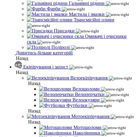
Гальмівні рідини
Фарби
Мастила і змазки
Трансмісійні оливи
Присадки
Омивачі і очисники
скла
Поліролі
Дивитись більше категорій
Назад
Екіпірування і захист
Назад
Велоекіпірування
Назад
Велошоломи
Велоперчатки
Велоокуляри
Футболки
Назад
Мотоекіпірування
Назад
Мотошоломи
Наколінники