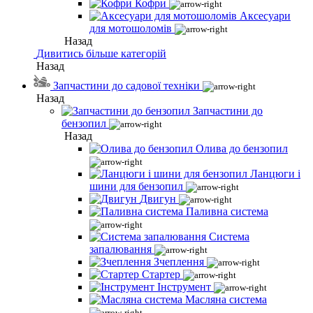
Кофри
Аксесуари
для мотошоломів
Назад
Дивитись більше категорій
Назад
Запчастини до садової техніки
Назад
Запчастини до
бензопил
Назад
Олива до бензопил
Ланцюги і
шини для бензопил
Двигун
Паливна система
Система
запалювання
Зчеплення
Стартер
Інструмент
Масляна система