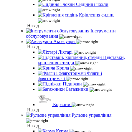
Сидіння і чохли
Кріплення сидінь
Назад
Інструменти
обслуговування
Аксесуари
Назад
Ліхтарі
Підставки,
кріплення, стенди
Крила
Фляги і
фляготримачі
Підніжки
Багажники
Корзини
Назад
Рульове управління
Назад
Керма