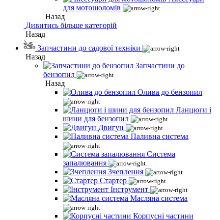
для мотошоломів
Назад
Дивитись більше категорій
Назад
Запчастини до садової техніки
Назад
Запчастини до
бензопил
Назад
Олива до бензопил
Ланцюги і
шини для бензопил
Двигун
Паливна система
Система
запалювання
Зчеплення
Стартер
Інструмент
Масляна система
Корпусні частини