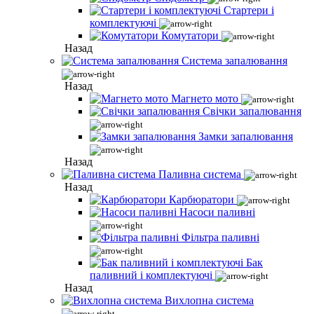
Стартери і
комплектуючі
Комутатори
Назад
Система запалювання
Назад
Магнето мото
Свічки запалювання
Замки запалювання
Назад
Паливна система
Назад
Карбюратори
Насоси паливні
Фільтра паливні
Бак
паливний і комплектуючі
Назад
Вихлопна система