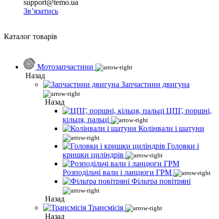
support@temo.ua
Зв’язатись
Каталог товарів
Мотозапчастини
Назад
Запчастини двигуна
Назад
ЦПГ, поршні,
кільця, пальці
Колінвали і шатуни
Головки і
кришки циліндрів
Розподільчі вали і ланцюги ГРМ
Фільтра повітряні
Назад
Трансмісія
Назад