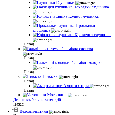
Глушники
Накладки глушника
Коліно глушника
Прокладки
глушника
Кріплення глушника
Назад
Гальмівна система
Назад
Гальмівні колодки
Назад
Підвіска
Назад
Амортизатори
Назад
Мотошини
Дивитись більше категорій
Назад
Велозапчастини