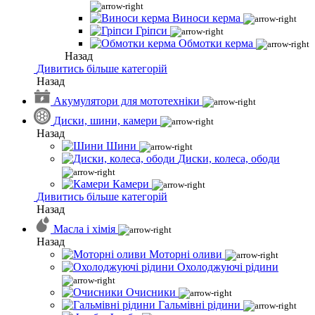
Виноси керма
Гріпси
Обмотки керма
Назад
Дивитись більше категорій
Назад
Акумулятори для мототехніки
Диски, шини, камери
Назад
Шини
Диски, колеса, ободи
Камери
Дивитись більше категорій
Назад
Масла і хімія
Назад
Моторні оливи
Охолоджуючі рідини
Очисники
Гальмівні рідини