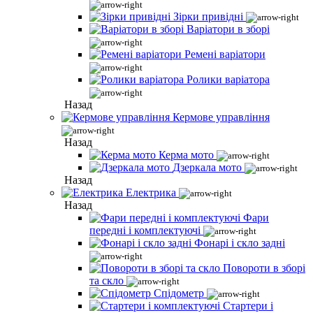
Зірки привідні
Варіатори в зборі
Ремені варіатори
Ролики варіатора
Назад
Кермове управління
Назад
Керма мото
Дзеркала мото
Назад
Електрика
Назад
Фари
передні і комплектуючі
Фонарі і скло задні
Повороти в зборі
та скло
Спідометр
Стартери і