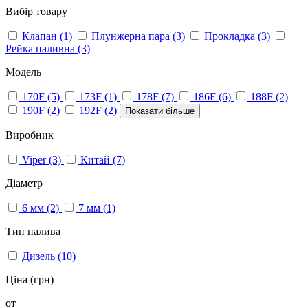
Вибір товару
Клапан
(1)
Плунжерна пара
(3)
Прокладка
(3)
Рейка паливна
(3)
Модель
170F
(5)
173F
(1)
178F
(7)
186F
(6)
188F
(2)
190F
(2)
192F
(2)
Показати більше
Виробник
Viper
(3)
Китай
(7)
Діаметр
6 мм
(2)
7 мм
(1)
Тип палива
Дизель
(10)
Ціна (грн)
от