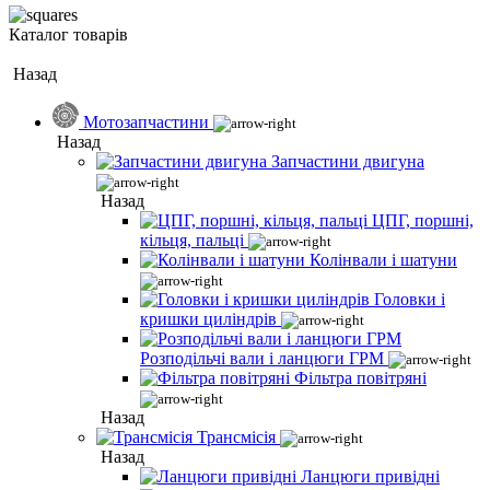
Каталог товарів
Назад
Мотозапчастини
Назад
Запчастини двигуна
Назад
ЦПГ, поршні,
кільця, пальці
Колінвали і шатуни
Головки і
кришки циліндрів
Розподільчі вали і ланцюги ГРМ
Фільтра повітряні
Назад
Трансмісія
Назад
Ланцюги привідні