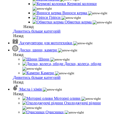
Кермові колонки
Виноси керма
Гріпси
Обмотки керма
Назад
Дивитись більше категорій
Назад
Акумулятори для мототехніки
Диски, шини, камери
Назад
Шини
Диски, колеса, ободи
Камери
Дивитись більше категорій
Назад
Масла і хімія
Назад
Моторні оливи
Охолоджуючі рідини
Очисники