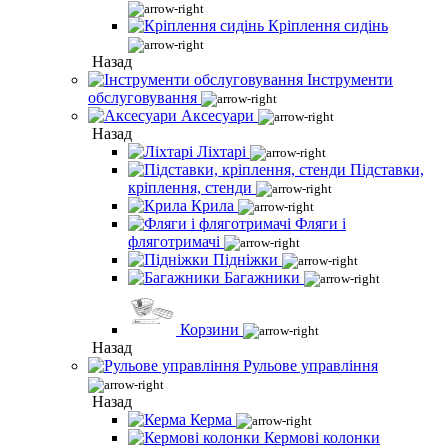
Кріплення сидінь
Назад
Інструменти
обслуговування
Аксесуари
Назад
Ліхтарі
Підставки,
кріплення, стенди
Крила
Фляги і
фляготримачі
Підніжки
Багажники
Корзини
Назад
Рульове управління
Назад
Керма
Кермові колонки