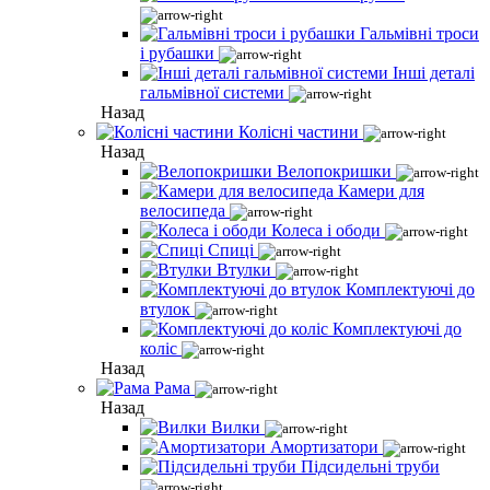
Гальмівні троси
і рубашки
Інші деталі
гальмівної системи
Назад
Колісні частини
Назад
Велопокришки
Камери для
велосипеда
Колеса і ободи
Спиці
Втулки
Комплектуючі до
втулок
Комплектуючі до
коліс
Назад
Рама
Назад
Вилки
Амортизатори
Підсидельні труби