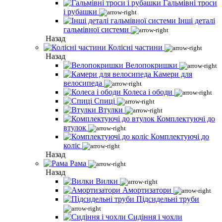
Гальмівні троси
і рубашки
Інші деталі
гальмівної системи
Назад
Колісні частини
Назад
Велопокришки
Камери для
велосипеда
Колеса і ободи
Спиці
Втулки
Комплектуючі до
втулок
Комплектуючі до
коліс
Назад
Рама
Назад
Вилки
Амортизатори
Підсидельні труби
Сидіння і чохли