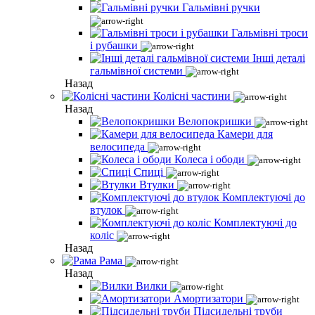
Гальмівні ручки
Гальмівні троси
і рубашки
Інші деталі
гальмівної системи
Назад
Колісні частини
Назад
Велопокришки
Камери для
велосипеда
Колеса і ободи
Спиці
Втулки
Комплектуючі до
втулок
Комплектуючі до
коліс
Назад
Рама
Назад
Вилки
Амортизатори
Підсидельні труби