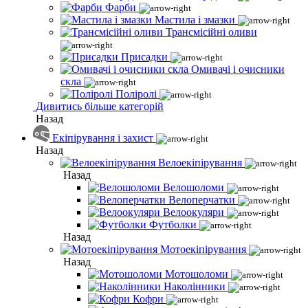
Фарби
Мастила і змазки
Трансмісійні оливи
Присадки
Омивачі і очисники
скла
Поліролі
Дивитись більше категорій
Назад
Екіпірування і захист
Назад
Велоекіпірування
Назад
Велошоломи
Велоперчатки
Велоокуляри
Футболки
Назад
Мотоекіпірування
Назад
Мотошоломи
Наколінники
Кофри