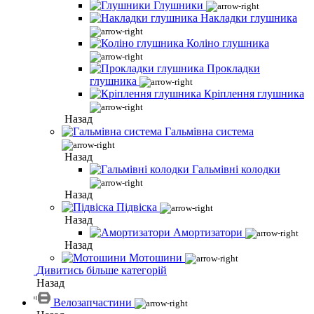
Глушники
Накладки глушника
Коліно глушника
Прокладки
глушника
Кріплення глушника
Назад
Гальмівна система
Назад
Гальмівні колодки
Назад
Підвіска
Назад
Амортизатори
Назад
Мотошини
Дивитись більше категорій
Назад
Велозапчастини