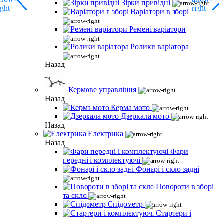
Зірки привідні
Варіатори в зборі
Ремені варіатори
Ролики варіатора
Назад
Кермове управління
Назад
Керма мото
Дзеркала мото
Назад
Електрика
Назад
Фари
передні і комплектуючі
Фонарі і скло задні
Повороти в зборі
та скло
Спідометр
Стартери і