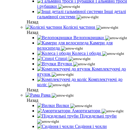
Гальмівні троси
і рубашки
Інші деталі
гальмівної системи
Назад
Колісні частини
Назад
Велопокришки
Камери для
велосипеда
Колеса і ободи
Спиці
Втулки
Комплектуючі до
втулок
Комплектуючі до
коліс
Назад
Рама
Назад
Вилки
Амортизатори
Підсидельні труби
Сидіння і чохли