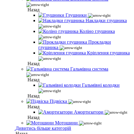
Назад
Глушники
Накладки глушника
Коліно глушника
Прокладки
глушника
Кріплення глушника
Назад
Гальмівна система
Назад
Гальмівні колодки
Назад
Підвіска
Назад
Амортизатори
Назад
Мотошини
Дивитись більше категорій
Назад