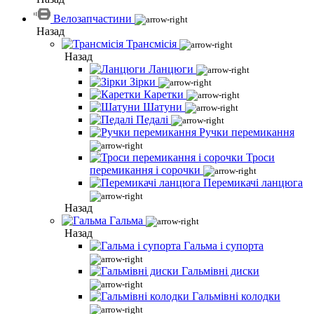
Велозапчастини
Назад
Трансмісія
Назад
Ланцюги
Зірки
Каретки
Шатуни
Педалі
Ручки перемикання
Троси
перемикання і сорочки
Перемикачі ланцюга
Назад
Гальма
Назад
Гальма і супорта
Гальмівні диски
Гальмівні колодки