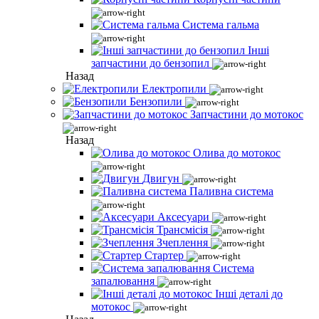
Система гальма
Інші
запчастини до бензопил
Назад
Електропили
Бензопили
Запчастини до мотокос
Назад
Олива до мотокос
Двигун
Паливна система
Аксесуари
Трансмісія
Зчеплення
Стартер
Система
запалювання
Інші деталі до
мотокос