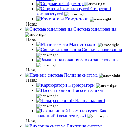
Спідометр
Стартери і
комплектуючі
Комутатори
Назад
Система запалювання
Назад
Магнето мото
Свічки запалювання
Замки запалювання
Назад
Паливна система
Назад
Карбюратори
Насоси паливні
Фільтра паливні
Бак
паливний і комплектуючі
Назад
Вихлопна система