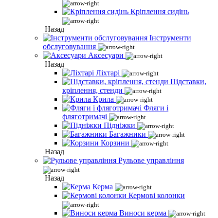
Кріплення сидінь
Назад
Інструменти
обслуговування
Аксесуари
Назад
Ліхтарі
Підставки,
кріплення, стенди
Крила
Фляги і
фляготримачі
Підніжки
Багажники
Корзини
Назад
Рульове управління
Назад
Керма
Кермові колонки
Виноси керма