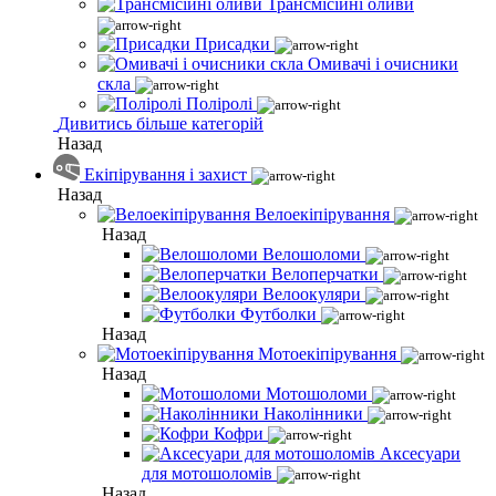
Трансмісійні оливи
Присадки
Омивачі і очисники
скла
Поліролі
Дивитись більше категорій
Назад
Екіпірування і захист
Назад
Велоекіпірування
Назад
Велошоломи
Велоперчатки
Велоокуляри
Футболки
Назад
Мотоекіпірування
Назад
Мотошоломи
Наколінники
Кофри
Аксесуари
для мотошоломів
Назад