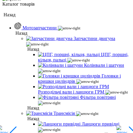
Каталог товарів
Назад
Мотозапчастини
Назад
Запчастини двигуна
Назад
ЦПГ, поршні,
кільця, пальці
Колінвали і шатуни
Головки і
кришки циліндрів
Розподільчі вали і ланцюги ГРМ
Фільтра повітряні
Назад
Трансмісія
Назад
Ланцюги привідні