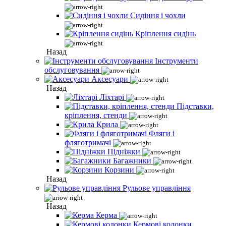
Сидіння і чохли
Кріплення сидінь
Назад
Інструменти
обслуговування
Аксесуари
Назад
Ліхтарі
Підставки,
кріплення, стенди
Крила
Фляги і
фляготримачі
Підніжки
Багажники
Корзини
Назад
Рульове управління
Назад
Керма
Кермові колонки