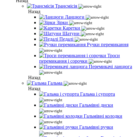
Назад
Трансмісія
Назад
Ланцюги
Зірки
Каретки
Шатуни
Педалі
Ручки перемикання
Троси
перемикання і сорочки
Перемикачі ланцюга
Назад
Гальма
Назад
Гальма і супорта
Гальмівні диски
Гальмівні колодки
Гальмівні ручки