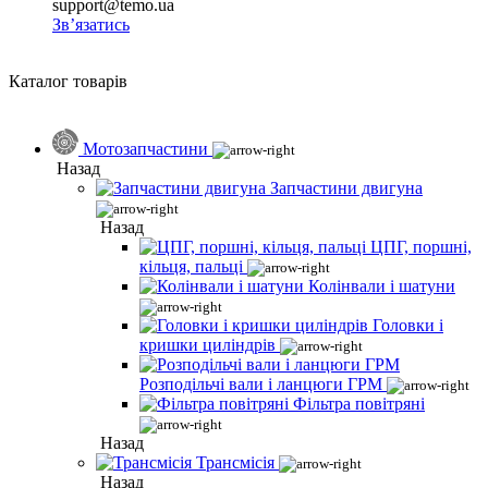
support@temo.ua
Зв’язатись
Каталог товарів
Мотозапчастини
Назад
Запчастини двигуна
Назад
ЦПГ, поршні,
кільця, пальці
Колінвали і шатуни
Головки і
кришки циліндрів
Розподільчі вали і ланцюги ГРМ
Фільтра повітряні
Назад
Трансмісія
Назад