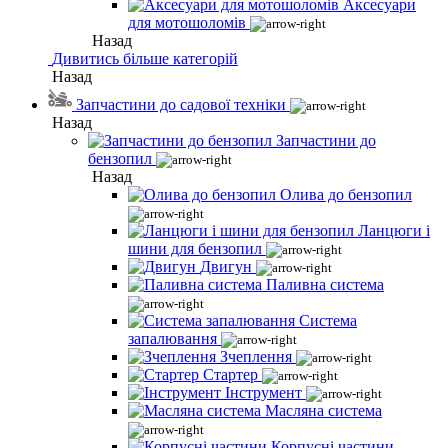
Аксесуари
для мотошоломів
Назад
Дивитись більше категорій
Назад
Запчастини до садової техніки
Назад
Запчастини до
бензопил
Назад
Олива до бензопил
Ланцюги і
шини для бензопил
Двигун
Паливна система
Система
запалювання
Зчеплення
Стартер
Інструмент
Масляна система
Корпусні частини