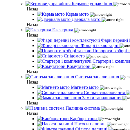
Кермове управління
Назад
Керма мото
Дзеркала мото
Назад
Електрика
Назад
Фари передні 
Фонарі і скло задні
Повороти в зборі т
Спідометр
Стартери і компле
Комутатори
Назад
Система запалювання
Назад
Магнето мото
Свічки запалювання
Замки запалювання
Назад
Паливна система
Назад
Карбюратори
Насоси паливні
Фільтра паливні