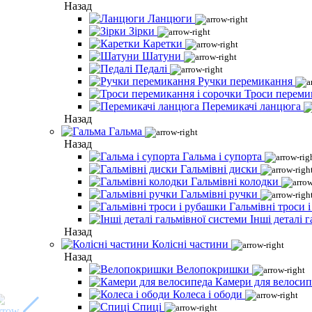
Назад
Ланцюги
Зірки
Каретки
Шатуни
Педалі
Ручки перемикання
Троси переми
Перемикачі ланцюга
Назад
Гальма
Назад
Гальма і супорта
Гальмівні диски
Гальмівні колодки
Гальмівні ручки
Гальмівні троси 
Інші деталі 
Назад
Колісні частини
Назад
Велопокришки
Камери для велосип
Колеса і ободи
Спиці