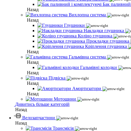
Бак паливний
Назад
Вихлопна система
Назад
Глушники
Накладки глушника
Коліно глушника
Прокладки глушника
Кріплення глушника
Назад
Гальмівна система
Назад
Гальмівні колодки
Назад
Підвіска
Назад
Амортизатори
Назад
Мотошини
Дивитись більше категорій
Назад
Велозапчастини
Назад
Трансмісія