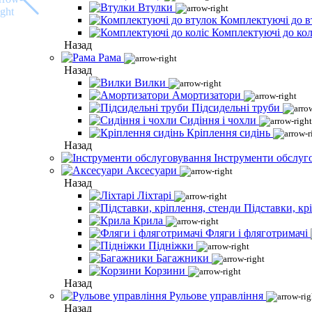
Втулки
Комплектуючі до в
Комплектуючі до кол
Назад
Рама
Назад
Вилки
Амортизатори
Підсидельні труби
Сидіння і чохли
Кріплення сидінь
Назад
Інструменти обслуг
Аксесуари
Назад
Ліхтарі
Підставки, кр
Крила
Фляги і фляготримачі
Підніжки
Багажники
Корзини
Назад
Рульове управління
Назад