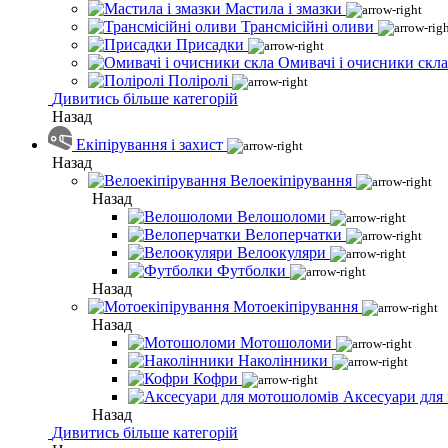
Мастила і змазки
Трансмісійні оливи
Присадки
Омивачі і очисники скла
Поліролі
Дивитись більше категорій
Назад
Екіпірування і захист
Назад
Велоекіпірування
Назад
Велошоломи
Велоперчатки
Велоокуляри
Футболки
Назад
Мотоекіпірування
Назад
Мотошоломи
Наколінники
Кофри
Аксесуари для
Назад
Дивитись більше категорій