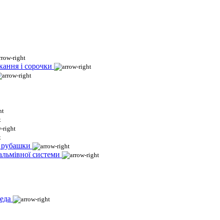
кання і сорочки
і рубашки
гальмівної системи
еда