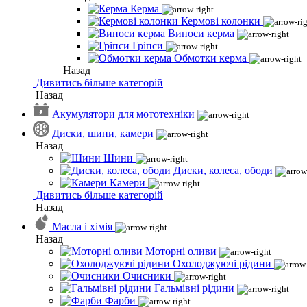
Керма
Кермові колонки
Виноси керма
Гріпси
Обмотки керма
Назад
Дивитись більше категорій
Назад
Акумулятори для мототехніки
Диски, шини, камери
Назад
Шини
Диски, колеса, ободи
Камери
Дивитись більше категорій
Назад
Масла і хімія
Назад
Моторні оливи
Охолоджуючі рідини
Очисники
Гальмівні рідини
Фарби