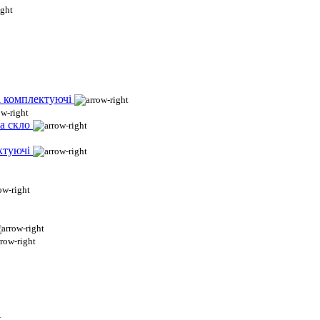
і комплектуючі
а скло
ктуючі