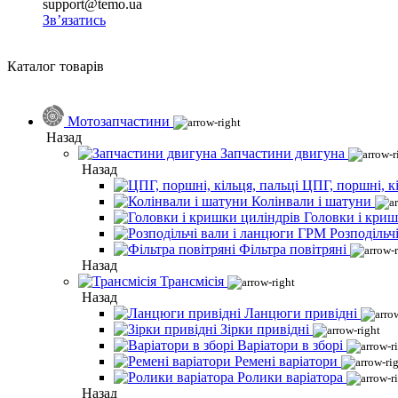
support@temo.ua
Зв’язатись
Каталог товарів
Мотозапчастини
Назад
Запчастини двигуна
Назад
ЦПГ, поршні, кі
Колінвали і шатуни
Головки і криш
Розподільч
Фільтра повітряні
Назад
Трансмісія
Назад
Ланцюги привідні
Зірки привідні
Варіатори в зборі
Ремені варіатори
Ролики варіатора
Назад