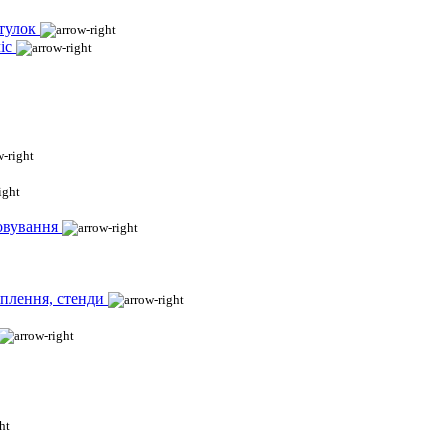
тулок
іс
овування
іплення, стенди