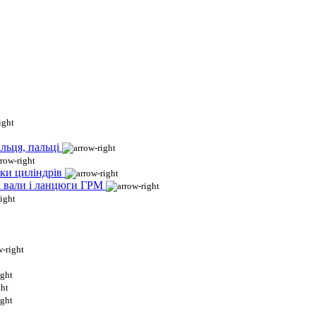
льця, пальці
ки циліндрів
і вали і ланцюги ГРМ