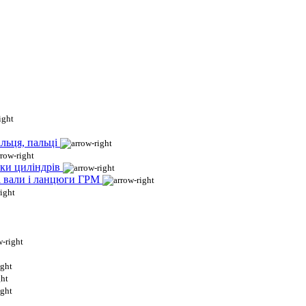
льця, пальці
ки циліндрів
і вали і ланцюги ГРМ