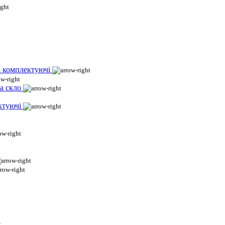
і комплектуючі
а скло
ктуючі