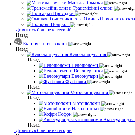
Мастила і змазки
Трансмісійні оливи
Присадки
Омивачі і очисники скла
Поліролі
Дивитись більше категорій
Назад
Екіпірування і захист
Назад
Велоекіпірування
Назад
Велошоломи
Велоперчатки
Велоокуляри
Футболки
Назад
Мотоекіпірування
Назад
Мотошоломи
Наколінники
Кофри
Аксесуари для
Назад
Дивитись більше категорій