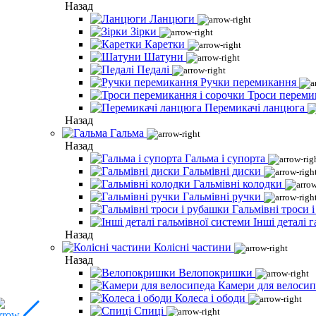
Назад
Ланцюги
Зірки
Каретки
Шатуни
Педалі
Ручки перемикання
Троси переми
Перемикачі ланцюга
Назад
Гальма
Назад
Гальма і супорта
Гальмівні диски
Гальмівні колодки
Гальмівні ручки
Гальмівні троси 
Інші деталі 
Назад
Колісні частини
Назад
Велопокришки
Камери для велосип
Колеса і ободи
Спиці