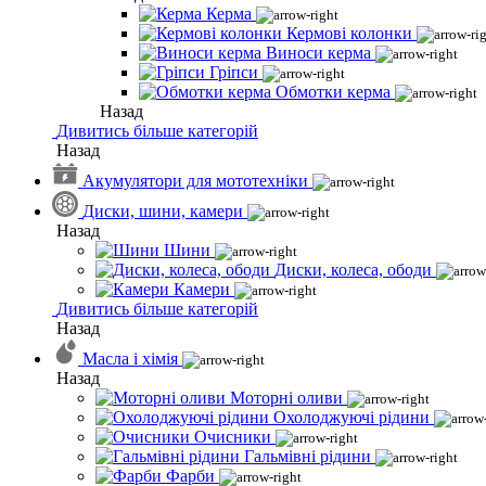
Керма
Кермові колонки
Виноси керма
Гріпси
Обмотки керма
Назад
Дивитись більше категорій
Назад
Акумулятори для мототехніки
Диски, шини, камери
Назад
Шини
Диски, колеса, ободи
Камери
Дивитись більше категорій
Назад
Масла і хімія
Назад
Моторні оливи
Охолоджуючі рідини
Очисники
Гальмівні рідини
Фарби