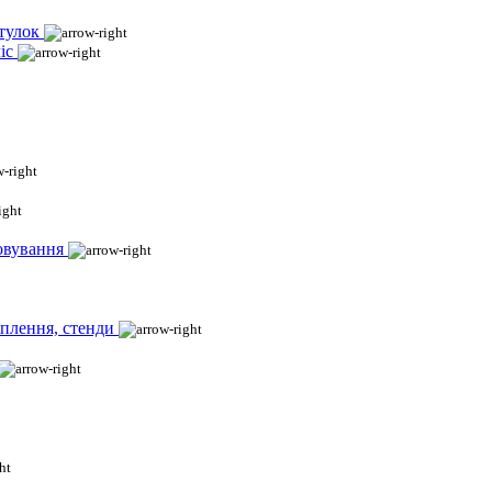
тулок
іс
овування
іплення, стенди