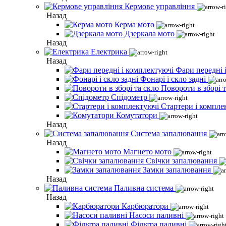
Кермове управління
Назад
Керма мото
Дзеркала мото
Назад
Електрика
Назад
Фари передні 
Фонарі і скло задні
Повороти в зборі т
Спідометр
Стартери і компле
Комутатори
Назад
Система запалювання
Назад
Магнето мото
Свічки запалювання
Замки запалювання
Назад
Паливна система
Назад
Карбюратори
Насоси паливні
Фільтра паливні