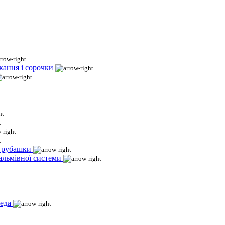
кання і сорочки
і рубашки
гальмівної системи
еда