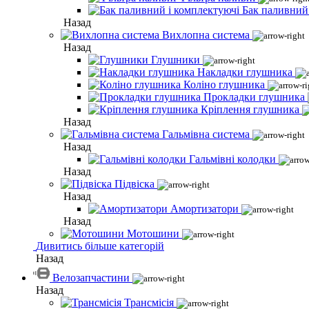
Бак паливний
Назад
Вихлопна система
Назад
Глушники
Накладки глушника
Коліно глушника
Прокладки глушника
Кріплення глушника
Назад
Гальмівна система
Назад
Гальмівні колодки
Назад
Підвіска
Назад
Амортизатори
Назад
Мотошини
Дивитись більше категорій
Назад
Велозапчастини
Назад
Трансмісія