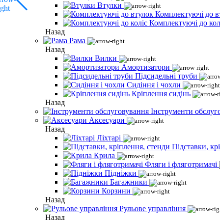
Втулки
Комплектуючі до в
Комплектуючі до кол
Назад
Рама
Назад
Вилки
Амортизатори
Підсидельні труби
Сидіння і чохли
Кріплення сидінь
Назад
Інструменти обслуг
Аксесуари
Назад
Ліхтарі
Підставки, кр
Крила
Фляги і фляготримачі
Підніжки
Багажники
Корзини
Назад
Рульове управління
Назад