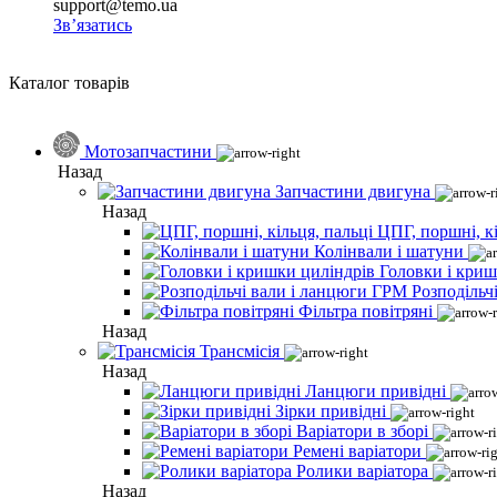
support@temo.ua
Зв’язатись
Каталог товарів
Мотозапчастини
Назад
Запчастини двигуна
Назад
ЦПГ, поршні, кі
Колінвали і шатуни
Головки і криш
Розподільч
Фільтра повітряні
Назад
Трансмісія
Назад
Ланцюги привідні
Зірки привідні
Варіатори в зборі
Ремені варіатори
Ролики варіатора
Назад