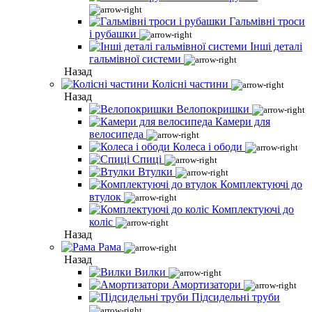
Гальмівні троси
і рубашки
Інші деталі
гальмівної системи
Назад
Колісні частини
Назад
Велопокришки
Камери для
велосипеда
Колеса і ободи
Спиці
Втулки
Комплектуючі до
втулок
Комплектуючі до
коліс
Назад
Рама
Назад
Вилки
Амортизатори
Підсидельні труби