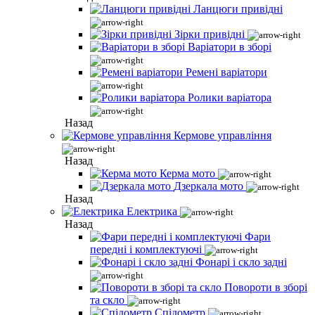
Ланцюги привідні
Зірки привідні
Варіатори в зборі
Ремені варіатори
Ролики варіатора
Назад
Кермове управління
Назад
Керма мото
Дзеркала мото
Назад
Електрика
Назад
Фари
передні і комплектуючі
Фонарі і скло задні
Повороти в зборі
та скло
Спідометр