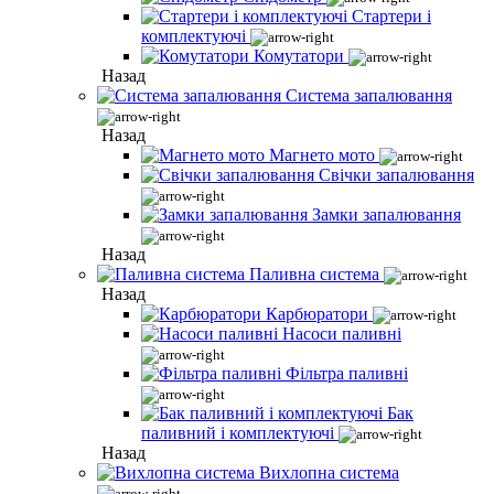
Стартери і
комплектуючі
Комутатори
Назад
Система запалювання
Назад
Магнето мото
Свічки запалювання
Замки запалювання
Назад
Паливна система
Назад
Карбюратори
Насоси паливні
Фільтра паливні
Бак
паливний і комплектуючі
Назад
Вихлопна система