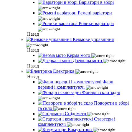
Варіатори в зборі
Ремені варіатори
Ролики варіатора
Назад
Кермове управління
Назад
Керма мото
Дзеркала мото
Назад
Електрика
Назад
Фари
передні і комплектуючі
Фонарі і скло задні
Повороти в зборі
та скло
Спідометр
Стартери і
комплектуючі
Комутатори