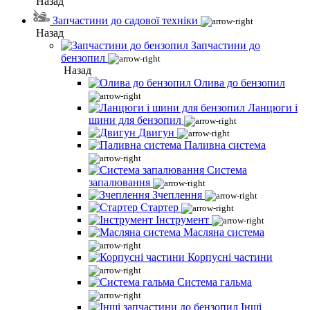
Назад
Запчастини до садової техніки
Назад
Запчастини до
бензопил
Назад
Олива до бензопил
Ланцюги і
шини для бензопил
Двигун
Паливна система
Система
запалювання
Зчеплення
Стартер
Інструмент
Масляна система
Корпусні частини
Система гальма
Інші