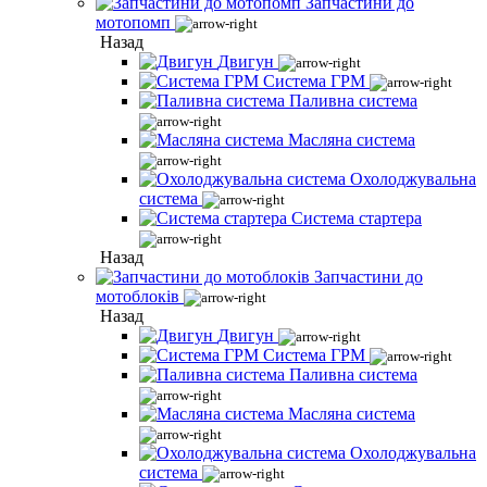
Запчастини до
мотопомп
Назад
Двигун
Система ГРМ
Паливна система
Масляна система
Охолоджувальна
система
Система стартера
Назад
Запчастини до
мотоблоків
Назад
Двигун
Система ГРМ
Паливна система
Масляна система
Охолоджувальна
система