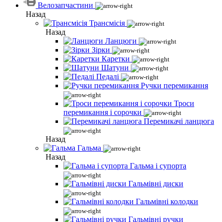
Велозапчастини
Назад
Трансмісія
Назад
Ланцюги
Зірки
Каретки
Шатуни
Педалі
Ручки перемикання
Троси
перемикання і сорочки
Перемикачі ланцюга
Назад
Гальма
Назад
Гальма і супорта
Гальмівні диски
Гальмівні колодки
Гальмівні ручки