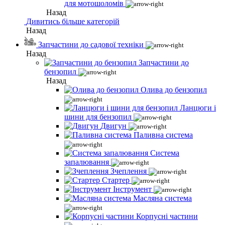
для мотошоломів
Назад
Дивитись більше категорій
Назад
Запчастини до садової техніки
Назад
Запчастини до
бензопил
Назад
Олива до бензопил
Ланцюги і
шини для бензопил
Двигун
Паливна система
Система
запалювання
Зчеплення
Стартер
Інструмент
Масляна система
Корпусні частини