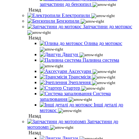
запчастини до бензопил
Назад
Електропили
Бензопили
Запчастини до мотокос
Назад
Олива до мотокос
Двигун
Паливна система
Аксесуари
Трансмісія
Зчеплення
Стартер
Система
запалювання
Інші деталі до
мотокос
Назад
Запчастини до
мотопомп
Назад
Двигун