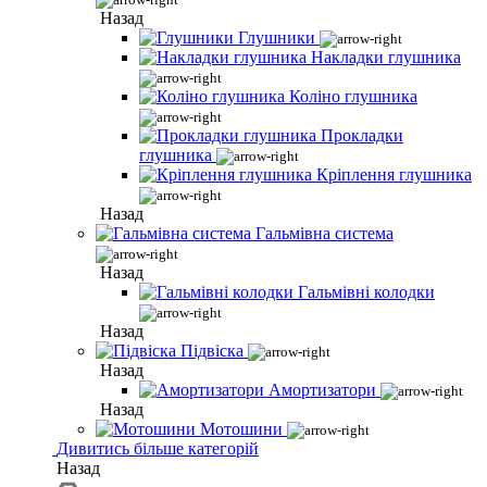
Назад
Глушники
Накладки глушника
Коліно глушника
Прокладки
глушника
Кріплення глушника
Назад
Гальмівна система
Назад
Гальмівні колодки
Назад
Підвіска
Назад
Амортизатори
Назад
Мотошини
Дивитись більше категорій
Назад