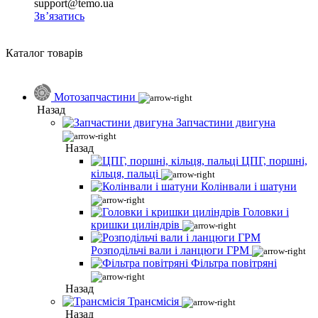
support@temo.ua
Зв’язатись
Каталог товарів
Мотозапчастини
Назад
Запчастини двигуна
Назад
ЦПГ, поршні,
кільця, пальці
Колінвали і шатуни
Головки і
кришки циліндрів
Розподільчі вали і ланцюги ГРМ
Фільтра повітряні
Назад
Трансмісія
Назад