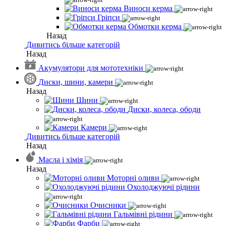
Виноси керма
Гріпси
Обмотки керма
Назад
Дивитись більше категорій
Назад
Акумулятори для мототехніки
Диски, шини, камери
Назад
Шини
Диски, колеса, ободи
Камери
Дивитись більше категорій
Назад
Масла і хімія
Назад
Моторні оливи
Охолоджуючі рідини
Очисники
Гальмівні рідини
Фарби