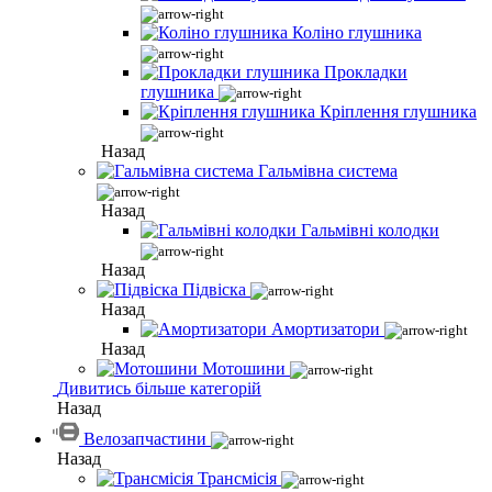
Коліно глушника
Прокладки
глушника
Кріплення глушника
Назад
Гальмівна система
Назад
Гальмівні колодки
Назад
Підвіска
Назад
Амортизатори
Назад
Мотошини
Дивитись більше категорій
Назад
Велозапчастини
Назад
Трансмісія