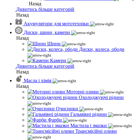
Назад
Дивитись більше категорій
Назад
Акумулятори для мототехніки
Диски, шини, камери
Назад
Шини
Диски, колеса, ободи
Камери
Дивитись більше категорій
Назад
Масла і хімія
Назад
Моторні оливи
Охолоджуючі рідини
Очисники
Гальмівні рідини
Фарби
Мастила і змазки
Трансмісійні оливи