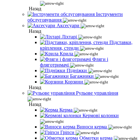
Назад
Інструменти
обслуговування
Аксесуари
Назад
Ліхтарі
Підставки,
кріплення, стенди
Крила
Фляги і
фляготримачі
Підніжки
Багажники
Корзини
Назад
Рульове управління
Назад
Керма
Кермові колонки
Виноси керма
Гріпси
Обмотки керма