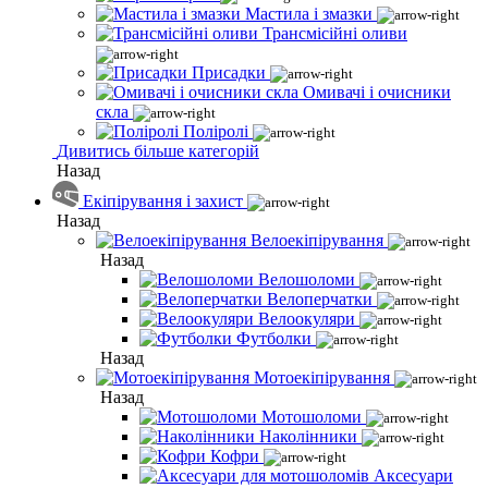
Мастила і змазки
Трансмісійні оливи
Присадки
Омивачі і очисники
скла
Поліролі
Дивитись більше категорій
Назад
Екіпірування і захист
Назад
Велоекіпірування
Назад
Велошоломи
Велоперчатки
Велоокуляри
Футболки
Назад
Мотоекіпірування
Назад
Мотошоломи
Наколінники
Кофри
Аксесуари