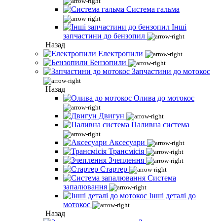
Система гальма
Інші
запчастини до бензопил
Назад
Електропили
Бензопили
Запчастини до мотокос
Назад
Олива до мотокос
Двигун
Паливна система
Аксесуари
Трансмісія
Зчеплення
Стартер
Система
запалювання
Інші деталі до
мотокос
Назад