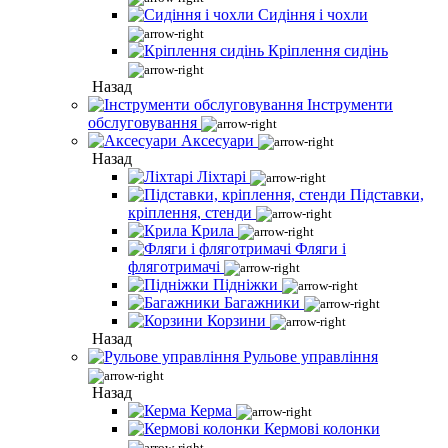
Сидіння і чохли
Кріплення сидінь
Назад
Інструменти
обслуговування
Аксесуари
Назад
Ліхтарі
Підставки,
кріплення, стенди
Крила
Фляги і
фляготримачі
Підніжки
Багажники
Корзини
Назад
Рульове управління
Назад
Керма
Кермові колонки