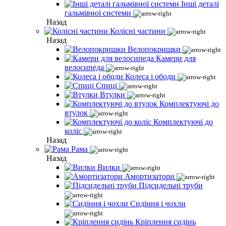
Інші деталі
гальмівної системи
Назад
Колісні частини
Назад
Велопокришки
Камери для
велосипеда
Колеса і ободи
Спиці
Втулки
Комплектуючі до
втулок
Комплектуючі до
коліс
Назад
Рама
Назад
Вилки
Амортизатори
Підсидельні труби
Сидіння і чохли
Кріплення сидінь