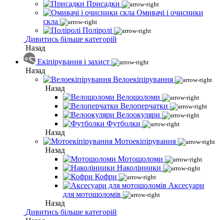
Присадки
Омивачі і очисники
скла
Поліролі
Дивитись більше категорій
Назад
Екіпірування і захист
Назад
Велоекіпірування
Назад
Велошоломи
Велоперчатки
Велоокуляри
Футболки
Назад
Мотоекіпірування
Назад
Мотошоломи
Наколінники
Кофри
Аксесуари
для мотошоломів
Назад
Дивитись більше категорій