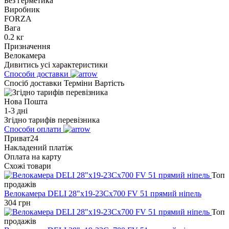
Без герметика
Виробник
FORZA
Вага
0.2 кг
Призначення
Велокамера
Дивитись усі характеристики
Способи доставки
Спосіб доставки
Терміни
Вартість
Нова Пошта
1-3 дні
Згідно тарифів перевізника
Способи оплати
Приват24
Накладений платіж
Оплата на карту
Схожі товари
Топ
продажів
Велокамера DELI 28"x19-23Cx700 FV 51 прямий ніпель
304
грн
Топ
продажів