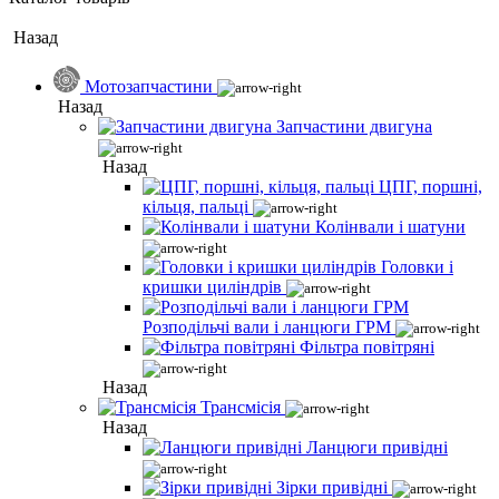
Назад
Мотозапчастини
Назад
Запчастини двигуна
Назад
ЦПГ, поршні,
кільця, пальці
Колінвали і шатуни
Головки і
кришки циліндрів
Розподільчі вали і ланцюги ГРМ
Фільтра повітряні
Назад
Трансмісія
Назад
Ланцюги привідні
Зірки привідні