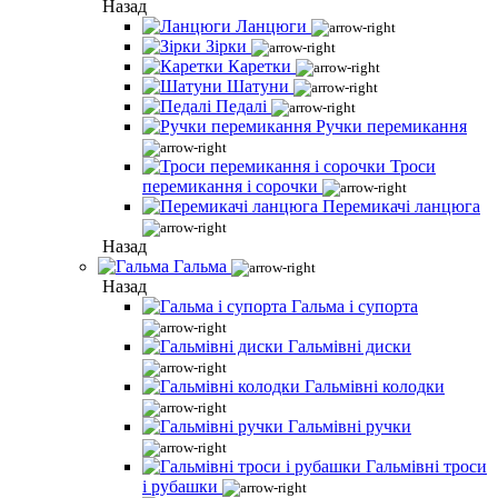
Назад
Ланцюги
Зірки
Каретки
Шатуни
Педалі
Ручки перемикання
Троси
перемикання і сорочки
Перемикачі ланцюга
Назад
Гальма
Назад
Гальма і супорта
Гальмівні диски
Гальмівні колодки
Гальмівні ручки
Гальмівні троси
і рубашки