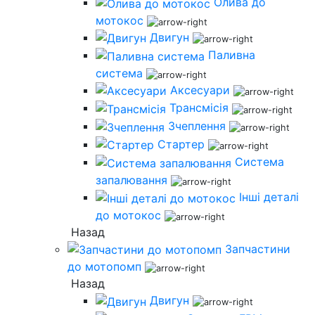
Олива до
мотокос
Двигун
Паливна
система
Аксесуари
Трансмісія
Зчеплення
Стартер
Система
запалювання
Інші деталі
до мотокос
Назад
Запчастини
до мотопомп
Назад
Двигун