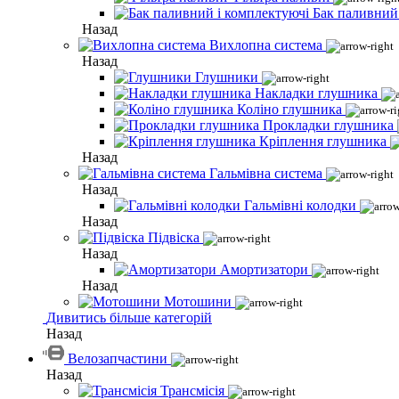
Бак паливний
Назад
Вихлопна система
Назад
Глушники
Накладки глушника
Коліно глушника
Прокладки глушника
Кріплення глушника
Назад
Гальмівна система
Назад
Гальмівні колодки
Назад
Підвіска
Назад
Амортизатори
Назад
Мотошини
Дивитись більше категорій
Назад
Велозапчастини
Назад
Трансмісія