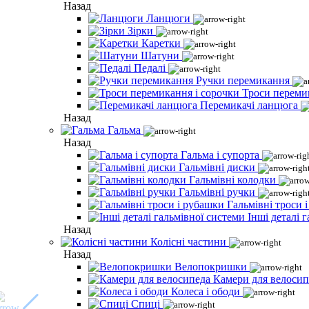
Назад
Ланцюги
Зірки
Каретки
Шатуни
Педалі
Ручки перемикання
Троси переми
Перемикачі ланцюга
Назад
Гальма
Назад
Гальма і супорта
Гальмівні диски
Гальмівні колодки
Гальмівні ручки
Гальмівні троси 
Інші деталі 
Назад
Колісні частини
Назад
Велопокришки
Камери для велосип
Колеса і ободи
Спиці