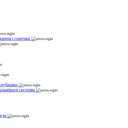
кання і сорочки
і рубашки
гальмівної системи
еда