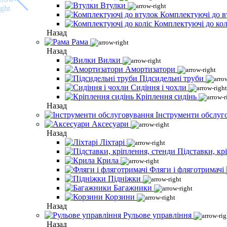
Втулки
Комплектуючі до в
Комплектуючі до кол
Назад
Рама
Назад
Вилки
Амортизатори
Підсидельні труби
Сидіння і чохли
Кріплення сидінь
Назад
Інструменти обслуг
Аксесуари
Назад
Ліхтарі
Підставки, кр
Крила
Фляги і фляготримачі
Підніжки
Багажники
Корзини
Назад
Рульове управління
Назад