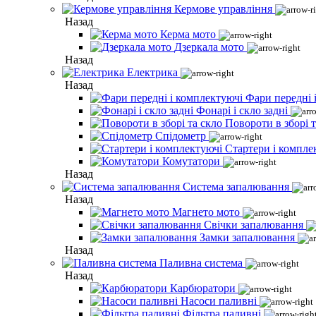
Кермове управління
Назад
Керма мото
Дзеркала мото
Назад
Електрика
Назад
Фари передні 
Фонарі і скло задні
Повороти в зборі т
Спідометр
Стартери і компле
Комутатори
Назад
Система запалювання
Назад
Магнето мото
Свічки запалювання
Замки запалювання
Назад
Паливна система
Назад
Карбюратори
Насоси паливні
Фільтра паливні