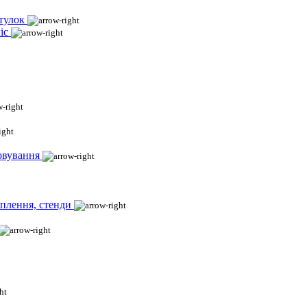
тулок
іс
овування
іплення, стенди