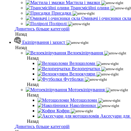
Мастила і змазки
Трансмісійні оливи
Присадки
Омивачі і очисники скла
Поліролі
Дивитись більше категорій
Назад
Екіпірування і захист
Назад
Велоекіпірування
Назад
Велошоломи
Велоперчатки
Велоокуляри
Футболки
Назад
Мотоекіпірування
Назад
Мотошоломи
Наколінники
Кофри
Аксесуари для
Назад
Дивитись більше категорій