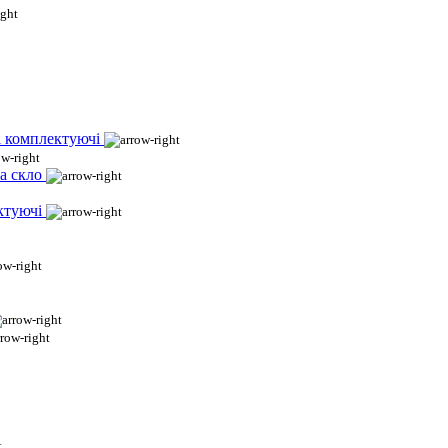
і комплектуючі
а скло
ктуючі