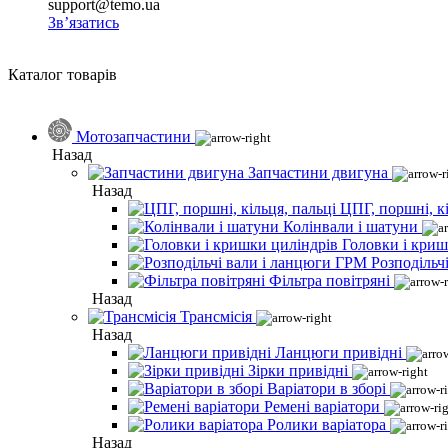
support@temo.ua
Зв’язатись
Каталог товарів
Мотозапчастини
Назад
Запчастини двигуна
Назад
ЦПГ, поршні, кі
Колінвали і шатуни
Головки і криш
Розподільч
Фільтра повітряні
Назад
Трансмісія
Назад
Ланцюги привідні
Зірки привідні
Варіатори в зборі
Ремені варіатори
Ролики варіатора
Назад