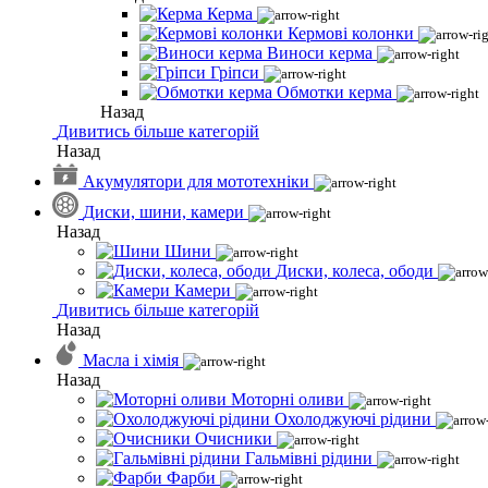
Керма
Кермові колонки
Виноси керма
Гріпси
Обмотки керма
Назад
Дивитись більше категорій
Назад
Акумулятори для мототехніки
Диски, шини, камери
Назад
Шини
Диски, колеса, ободи
Камери
Дивитись більше категорій
Назад
Масла і хімія
Назад
Моторні оливи
Охолоджуючі рідини
Очисники
Гальмівні рідини
Фарби