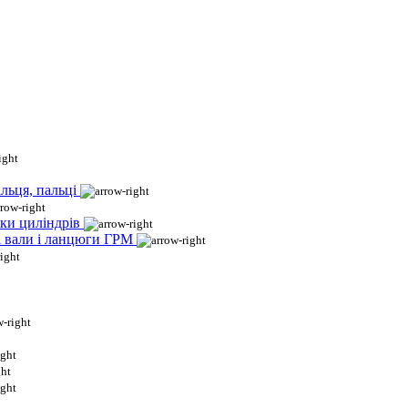
льця, пальці
ки циліндрів
і вали і ланцюги ГРМ