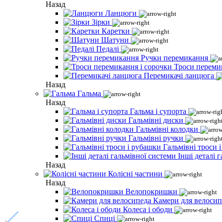
Назад
Ланцюги
Зірки
Каретки
Шатуни
Педалі
Ручки перемикання
Троси переми
Перемикачі ланцюга
Назад
Гальма
Назад
Гальма і супорта
Гальмівні диски
Гальмівні колодки
Гальмівні ручки
Гальмівні троси 
Інші деталі 
Назад
Колісні частини
Назад
Велопокришки
Камери для велосип
Колеса і ободи
Спиці