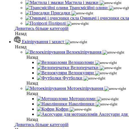
Мастила і змазки
Трансмісійні оливи
Присадки
Омивачі і очисники скла
Поліролі
Дивитись більше категорій
Назад
Екіпірування і захист
Назад
Велоекіпірування
Назад
Велошоломи
Велоперчатки
Велоокуляри
Футболки
Назад
Мотоекіпірування
Назад
Мотошоломи
Наколінники
Кофри
Аксесуари для
Назад
Дивитись більше категорій