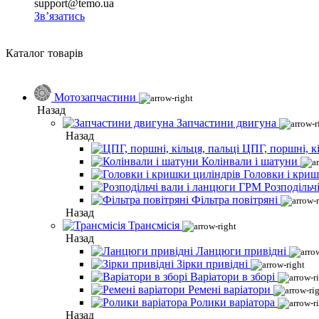
support@temo.ua
Зв’язатись
Каталог товарів
Мотозапчастини
Назад
Запчастини двигуна
Назад
ЦПГ, поршні, кі
Колінвали і шатуни
Головки і криш
Розподільч
Фільтра повітряні
Назад
Трансмісія
Назад
Ланцюги привідні
Зірки привідні
Варіатори в зборі
Ремені варіатори
Ролики варіатора
Назад