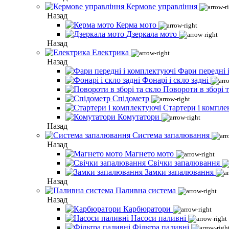
Кермове управління
Назад
Керма мото
Дзеркала мото
Назад
Електрика
Назад
Фари передні 
Фонарі і скло задні
Повороти в зборі т
Спідометр
Стартери і компле
Комутатори
Назад
Система запалювання
Назад
Магнето мото
Свічки запалювання
Замки запалювання
Назад
Паливна система
Назад
Карбюратори
Насоси паливні
Фільтра паливні