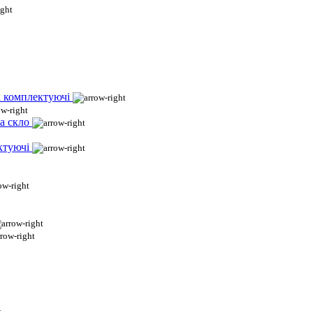
і комплектуючі
а скло
ктуючі