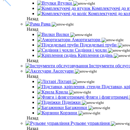
Втулки
Комплектуючі до в
Комплектуючі до кол
Назад
Рама
Назад
Вилки
Амортизатори
Підсидельні труби
Сидіння і чохли
Кріплення сидінь
Назад
Інструменти обслуг
Аксесуари
Назад
Ліхтарі
Підставки, кр
Крила
Фляги і фляготримачі
Підніжки
Багажники
Корзини
Назад
Рульове управління
Назад