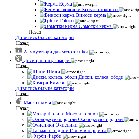
Керма
Кермові колонки
Виноси керма
Гріпси
Обмотки керма
Назад
Дивитись більше категорій
Назад
Акумулятори для мототехніки
Диски, шини, камери
Назад
Шини
Диски, колеса, ободи
Камери
Дивитись більше категорій
Назад
Масла і хімія
Назад
Моторні оливи
Охолоджуючі рідини
Очисники
Гальмівні рідини
Фарби