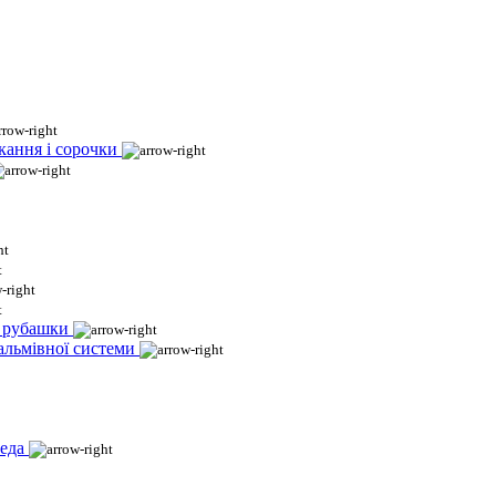
кання і сорочки
і рубашки
гальмівної системи
еда