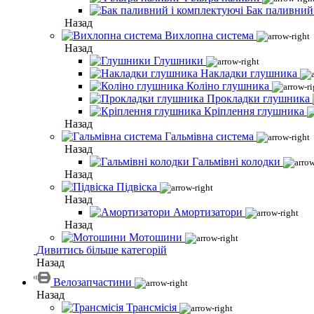
Бак паливний
Назад
Вихлопна система
Назад
Глушники
Накладки глушника
Коліно глушника
Прокладки глушника
Кріплення глушника
Назад
Гальмівна система
Назад
Гальмівні колодки
Назад
Підвіска
Назад
Амортизатори
Назад
Мотошини
Дивитись більше категорій
Назад
Велозапчастини
Назад
Трансмісія