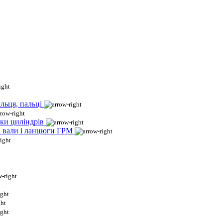
льця, пальці
ки циліндрів
і вали і ланцюги ГРМ