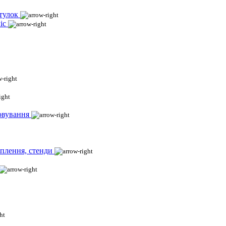
тулок
іс
овування
іплення, стенди