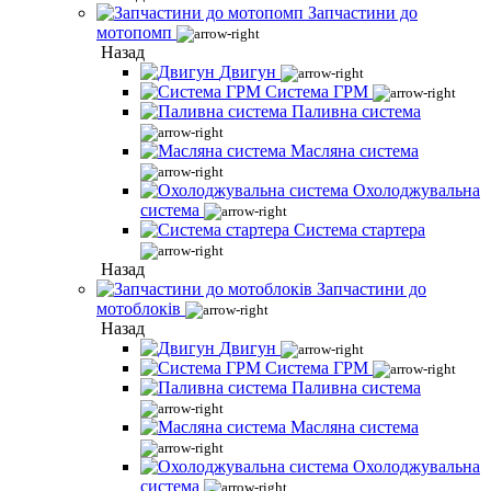
Запчастини до
мотопомп
Назад
Двигун
Система ГРМ
Паливна система
Масляна система
Охолоджувальна
система
Система стартера
Назад
Запчастини до
мотоблоків
Назад
Двигун
Система ГРМ
Паливна система
Масляна система
Охолоджувальна
система