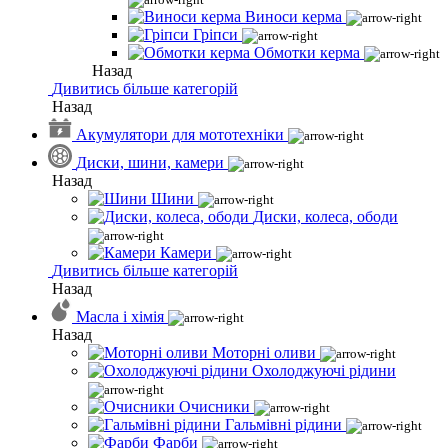
Виноси керма
Гріпси
Обмотки керма
Назад
Дивитись більше категорій
Назад
Акумулятори для мототехніки
Диски, шини, камери
Назад
Шини
Диски, колеса, ободи
Камери
Дивитись більше категорій
Назад
Масла і хімія
Назад
Моторні оливи
Охолоджуючі рідини
Очисники
Гальмівні рідини
Фарби