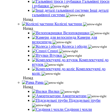
Гальмівні троси
і рубашки
Інші деталі
гальмівної системи
Назад
Колісні частини
Назад
Велопокришки
Камери для
велосипеда
Колеса і ободи
Спиці
Втулки
Комплектуючі до
втулок
Комплектуючі до
коліс
Назад
Рама
Назад
Вилки
Амортизатори
Підсидельні труби
Сидіння і чохли