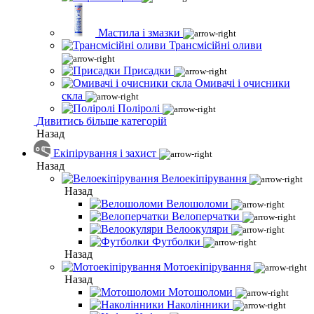
Мастила і змазки
Трансмісійні оливи
Присадки
Омивачі і очисники
скла
Поліролі
Дивитись більше категорій
Назад
Екіпірування і захист
Назад
Велоекіпірування
Назад
Велошоломи
Велоперчатки
Велоокуляри
Футболки
Назад
Мотоекіпірування
Назад
Мотошоломи
Наколінники