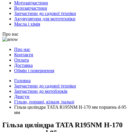
Мотозапчастини
Велозапчастини
Запчастини до садової техніки
Акумулятори для мототехніки
Масла і хімія
Про нас
Про нас
Контакти
Оплата
Доставка
Обмін і повернення
Головна
Запчастини до садової техніки
Запчастини до мотоблоків
Двигун
Гільзи, поршні, кільця, пальці
Гільза циліндра TATA R195NM H-170 мм поршень d-95
мм
Гільза циліндра TATA R195NM H-170