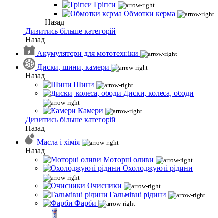
Гріпси
Обмотки керма
Назад
Дивитись більше категорій
Назад
Акумулятори для мототехніки
Диски, шини, камери
Назад
Шини
Диски, колеса, ободи
Камери
Дивитись більше категорій
Назад
Масла і хімія
Назад
Моторні оливи
Охолоджуючі рідини
Очисники
Гальмівні рідини
Фарби