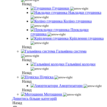
Назад
Глушники
Накладки глушника
Коліно глушника
Прокладки
глушника
Кріплення глушника
Назад
Гальмівна система
Назад
Гальмівні колодки
Назад
Підвіска
Назад
Амортизатори
Назад
Мотошини
Дивитись більше категорій
Назад