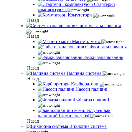
Стартери і
комплектуючі
Комутатори
Назад
Система запалювання
Назад
Магнето мото
Свічки запалювання
Замки запалювання
Назад
Паливна система
Назад
Карбюратори
Насоси паливні
Фільтра паливні
Бак
паливний і комплектуючі
Назад
Вихлопна система