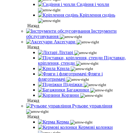
Сидіння і чохли
Кріплення сидінь
Назад
Інструменти
обслуговування
Аксесуари
Назад
Ліхтарі
Підставки,
кріплення, стенди
Крила
Фляги і
фляготримачі
Підніжки
Багажники
Корзини
Назад
Рульове управління
Назад
Керма
Кермові колонки