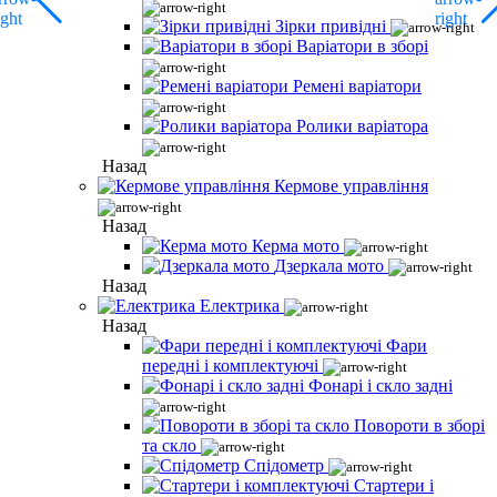
Зірки привідні
Варіатори в зборі
Ремені варіатори
Ролики варіатора
Назад
Кермове управління
Назад
Керма мото
Дзеркала мото
Назад
Електрика
Назад
Фари
передні і комплектуючі
Фонарі і скло задні
Повороти в зборі
та скло
Спідометр
Стартери і