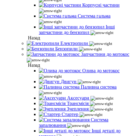
Корпусні частини
Система гальма
Інші
запчастини до бензопил
Назад
Електропили
Бензопили
Запчастини до мотокос
Назад
Олива до мотокос
Двигун
Паливна система
Аксесуари
Трансмісія
Зчеплення
Стартер
Система
запалювання
Інші деталі до