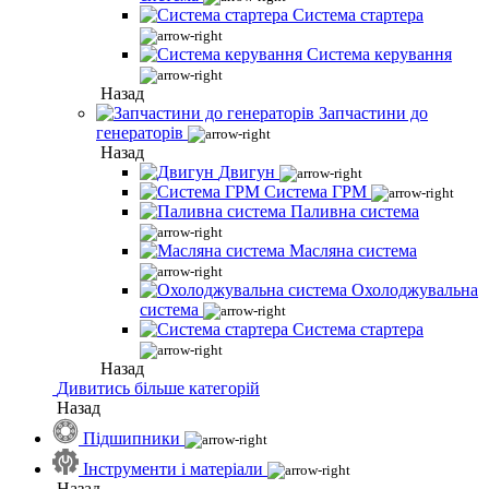
Система стартера
Система керування
Назад
Запчастини до
генераторів
Назад
Двигун
Система ГРМ
Паливна система
Масляна система
Охолоджувальна
система
Система стартера
Назад
Дивитись більше категорій
Назад
Підшипники
Інструменти і матеріали
Назад