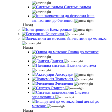
Система гальма
Інші
запчастини до бензопил
Назад
Електропили
Бензопили
Запчастини до мотокос
Назад
Олива до мотокос
Двигун
Паливна система
Аксесуари
Трансмісія
Зчеплення
Стартер
Система
запалювання
Інші деталі до
мотокос
Назад