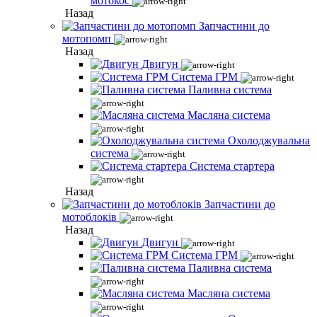
мотокос
Назад
Запчастини до
мотопомп
Назад
Двигун
Система ГРМ
Паливна система
Масляна система
Охолоджувальна
система
Система стартера
Назад
Запчастини до
мотоблоків
Назад
Двигун
Система ГРМ
Паливна система
Масляна система