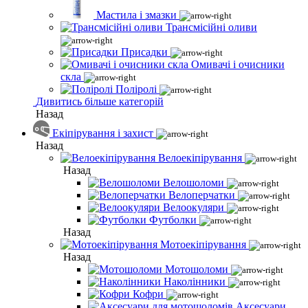
Мастила і змазки
Трансмісійні оливи
Присадки
Омивачі і очисники
скла
Поліролі
Дивитись більше категорій
Назад
Екіпірування і захист
Назад
Велоекіпірування
Назад
Велошоломи
Велоперчатки
Велоокуляри
Футболки
Назад
Мотоекіпірування
Назад
Мотошоломи
Наколінники
Кофри
Аксесуари