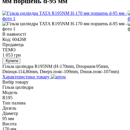
мм поршень d-95 мм
В наявності
Код:
604268
Продавець
TEMO
1 053
грн
Купити
Гільза циліндра R195NM (H-170mm, Dпоршня-95mm,
Dвінця-114,80mm, Dверх.пояс-109mm, Dниж.пояс-107mm)
Характеристики товару
Вибір товару
Гільза циліндра
Модель
R195
Тип палива
Дизель
Діаметр
95 мм
Висота
170 мм