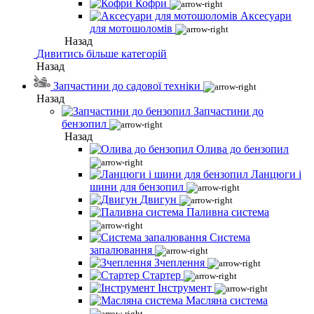
Кофри
Аксесуари
для мотошоломів
Назад
Дивитись більше категорій
Назад
Запчастини до садової техніки
Назад
Запчастини до
бензопил
Назад
Олива до бензопил
Ланцюги і
шини для бензопил
Двигун
Паливна система
Система
запалювання
Зчеплення
Стартер
Інструмент
Масляна система