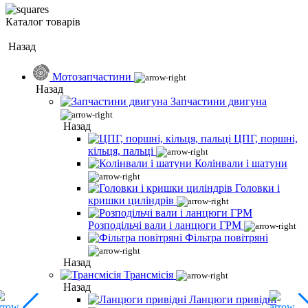
Каталог товарів
Назад
Мотозапчастини
Назад
Запчастини двигуна
Назад
ЦПГ, поршні,
кільця, пальці
Колінвали і шатуни
Головки і
кришки циліндрів
Розподільчі вали і ланцюги ГРМ
Фільтра повітряні
Назад
Трансмісія
Назад
Ланцюги привідні