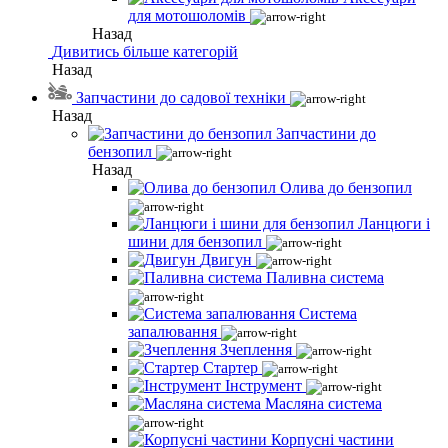
для мотошоломів
Назад
Дивитись більше категорій
Назад
Запчастини до садової техніки
Назад
Запчастини до
бензопил
Назад
Олива до бензопил
Ланцюги і
шини для бензопил
Двигун
Паливна система
Система
запалювання
Зчеплення
Стартер
Інструмент
Масляна система
Корпусні частини