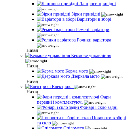
Ланцюги привідні
Зірки привідні
Варіатори в зборі
Ремені варіатори
Ролики варіатора
Назад
Кермове управління
Назад
Керма мото
Дзеркала мото
Назад
Електрика
Назад
Фари
передні і комплектуючі
Фонарі і скло задні
Повороти в зборі
та скло
Спідометр