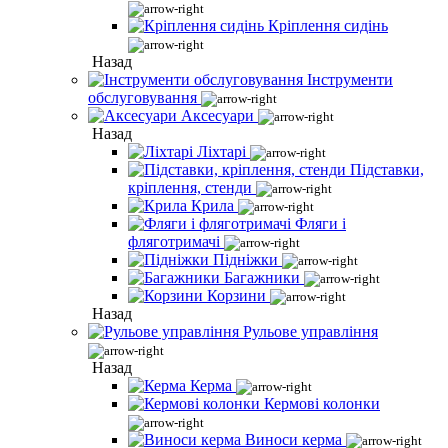
Кріплення сидінь
Назад
Інструменти
обслуговування
Аксесуари
Назад
Ліхтарі
Підставки,
кріплення, стенди
Крила
Фляги і
фляготримачі
Підніжки
Багажники
Корзини
Назад
Рульове управління
Назад
Керма
Кермові колонки
Виноси керма