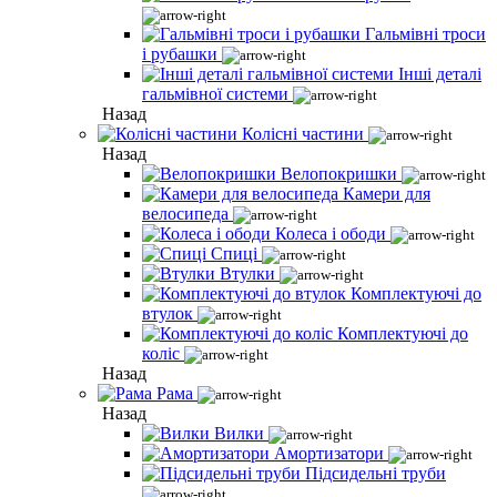
Гальмівні троси
і рубашки
Інші деталі
гальмівної системи
Назад
Колісні частини
Назад
Велопокришки
Камери для
велосипеда
Колеса і ободи
Спиці
Втулки
Комплектуючі до
втулок
Комплектуючі до
коліс
Назад
Рама
Назад
Вилки
Амортизатори
Підсидельні труби