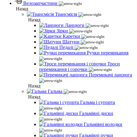
Велозапчастини
Назад
Трансмісія
Назад
Ланцюги
Зірки
Каретки
Шатуни
Педалі
Ручки перемикання
Троси
перемикання і сорочки
Перемикачі ланцюга
Назад
Гальма
Назад
Гальма і супорта
Гальмівні диски
Гальмівні колодки
Гальмівні ручки