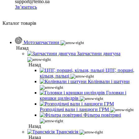
support@temo.ua
Зв’язатись
Каталог товарів
Мотозапчастини
Назад
Запчастини двигуна
Назад
ЦПГ, поршні,
кільця, пальці
Колінвали і шатуни
Головки і
кришки циліндрів
Розподільчі вали і ланцюги ГРМ
Фільтра повітряні
Назад
Трансмісія
Назад