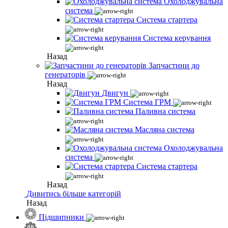
Охолоджувальна
система
Система стартера
Система керування
Назад
Запчастини до
генераторів
Назад
Двигун
Система ГРМ
Паливна система
Масляна система
Охолоджувальна
система
Система стартера
Назад
Дивитись більше категорій
Назад
Підшипники