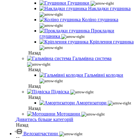
Глушники
Накладки глушника
Коліно глушника
Прокладки
глушника
Кріплення глушника
Назад
Гальмівна система
Назад
Гальмівні колодки
Назад
Підвіска
Назад
Амортизатори
Назад
Мотошини
Дивитись більше категорій
Назад
Велозапчастини