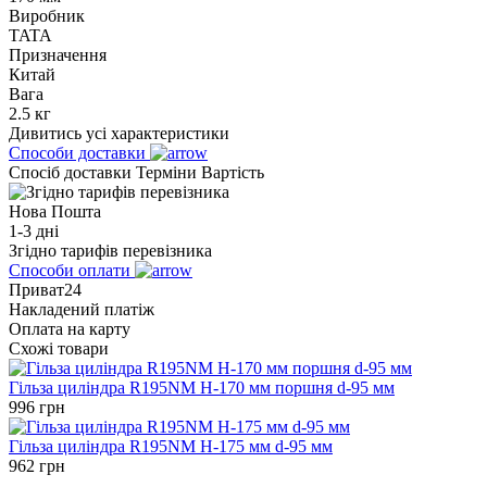
Виробник
TATA
Призначення
Китай
Вага
2.5 кг
Дивитись усі характеристики
Способи доставки
Спосіб доставки
Терміни
Вартість
Нова Пошта
1-3 дні
Згідно тарифів перевізника
Способи оплати
Приват24
Накладений платіж
Оплата на карту
Схожі товари
Гільза циліндра R195NM H-170 мм поршня d-95 мм
996
грн
Гільза циліндра R195NM H-175 мм d-95 мм
962
грн