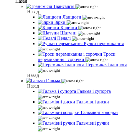
Назад
Трансмісія
Назад
Ланцюги
Зірки
Каретки
Шатуни
Педалі
Ручки перемикання
Троси
перемикання і сорочки
Перемикачі ланцюга
Назад
Гальма
Назад
Гальма і супорта
Гальмівні диски
Гальмівні колодки
Гальмівні ручки