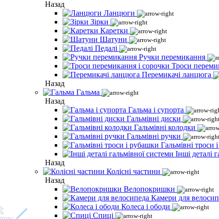
Назад
Ланцюги
Зірки
Каретки
Шатуни
Педалі
Ручки перемикання
Троси переми
Перемикачі ланцюга
Назад
Гальма
Назад
Гальма і супорта
Гальмівні диски
Гальмівні колодки
Гальмівні ручки
Гальмівні троси 
Інші деталі 
Назад
Колісні частини
Назад
Велопокришки
Камери для велосип
Колеса і ободи
Спиці