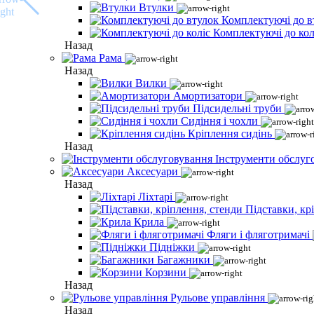
Втулки
Комплектуючі до в
Комплектуючі до кол
Назад
Рама
Назад
Вилки
Амортизатори
Підсидельні труби
Сидіння і чохли
Кріплення сидінь
Назад
Інструменти обслуг
Аксесуари
Назад
Ліхтарі
Підставки, кр
Крила
Фляги і фляготримачі
Підніжки
Багажники
Корзини
Назад
Рульове управління
Назад