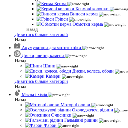
Керма
Кермові колонки
Виноси керма
Гріпси
Обмотки керма
Назад
Дивитись більше категорій
Назад
Акумулятори для мототехніки
Диски, шини, камери
Назад
Шини
Диски, колеса, ободи
Камери
Дивитись більше категорій
Назад
Масла і хімія
Назад
Моторні оливи
Охолоджуючі рідини
Очисники
Гальмівні рідини
Фарби