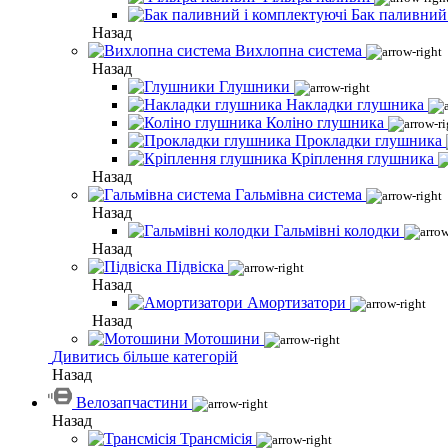
Бак паливний
Назад
Вихлопна система
Назад
Глушники
Накладки глушника
Коліно глушника
Прокладки глушника
Кріплення глушника
Назад
Гальмівна система
Назад
Гальмівні колодки
Назад
Підвіска
Назад
Амортизатори
Назад
Мотошини
Дивитись більше категорій
Назад
Велозапчастини
Назад
Трансмісія