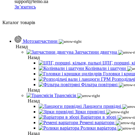
support@temo.ua
Зв’язатись
Каталог товарів
Мотозапчастини
Назад
Запчастини двигуна
Назад
ЦПГ, поршні, кі
Колінвали і шатуни
Головки і криш
Розподільч
Фільтра повітряні
Назад
Трансмісія
Назад
Ланцюги привідні
Зірки привідні
Варіатори в зборі
Ремені варіатори
Ролики варіатора
Назад