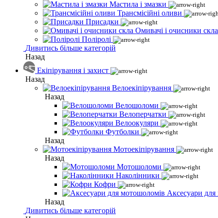
Мастила і змазки
Трансмісійні оливи
Присадки
Омивачі і очисники скла
Поліролі
Дивитись більше категорій
Назад
Екіпірування і захист
Назад
Велоекіпірування
Назад
Велошоломи
Велоперчатки
Велоокуляри
Футболки
Назад
Мотоекіпірування
Назад
Мотошоломи
Наколінники
Кофри
Аксесуари для
Назад
Дивитись більше категорій