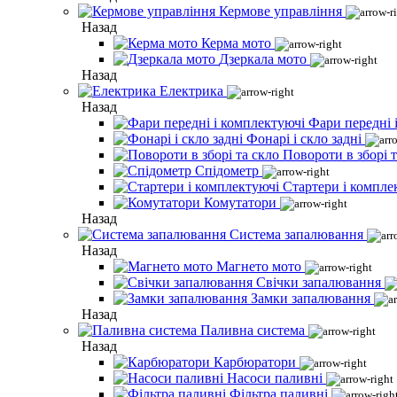
Кермове управління
Назад
Керма мото
Дзеркала мото
Назад
Електрика
Назад
Фари передні 
Фонарі і скло задні
Повороти в зборі т
Спідометр
Стартери і компле
Комутатори
Назад
Система запалювання
Назад
Магнето мото
Свічки запалювання
Замки запалювання
Назад
Паливна система
Назад
Карбюратори
Насоси паливні
Фільтра паливні