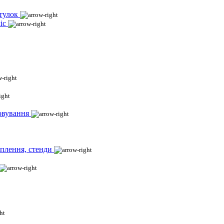
тулок
іс
овування
іплення, стенди