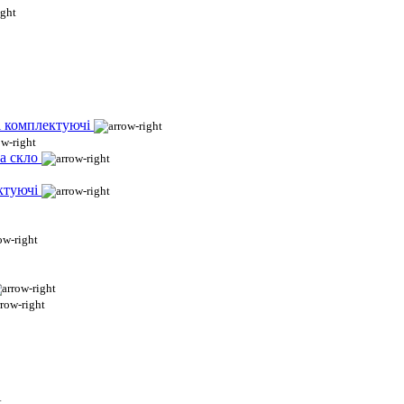
і комплектуючі
а скло
ктуючі