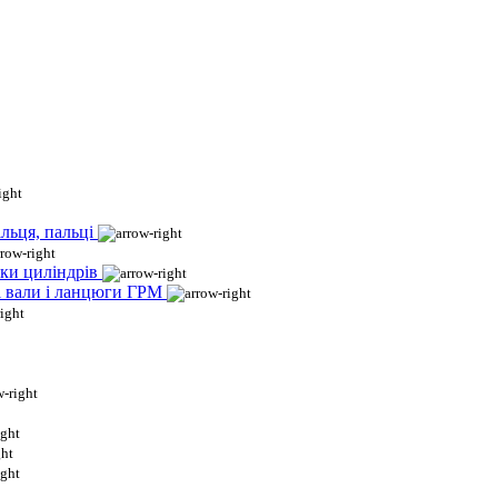
льця, пальці
ки циліндрів
і вали і ланцюги ГРМ