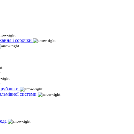
кання і сорочки
і рубашки
гальмівної системи
еда