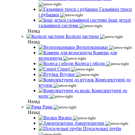
Гальмівні троси
і рубашки
Інші деталі
гальмівної системи
Назад
Колісні частини
Назад
Велопокришки
Камери для
велосипеда
Колеса і ободи
Спиці
Втулки
Комплектуючі до
втулок
Комплектуючі до
коліс
Назад
Рама
Назад
Вилки
Амортизатори
Підсидельні труби