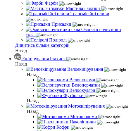
Фарби
Мастила і змазки
Трансмісійні оливи
Присадки
Омивачі і очисники
скла
Поліролі
Дивитись більше категорій
Назад
Екіпірування і захист
Назад
Велоекіпірування
Назад
Велошоломи
Велоперчатки
Велоокуляри
Футболки
Назад
Мотоекіпірування
Назад
Мотошоломи
Наколінники
Кофри