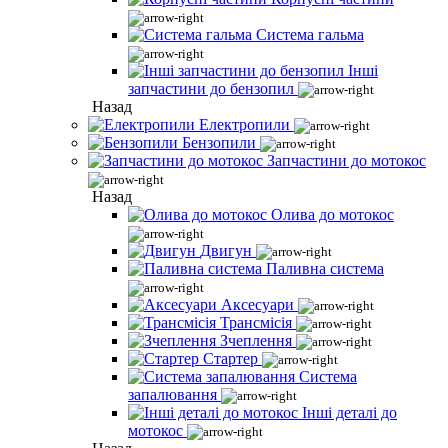
Система гальма
Інші
запчастини до бензопил
Назад
Електропили
Бензопили
Запчастини до мотокос
Назад
Олива до мотокос
Двигун
Паливна система
Аксесуари
Трансмісія
Зчеплення
Стартер
Система
запалювання
Інші деталі до
мотокос