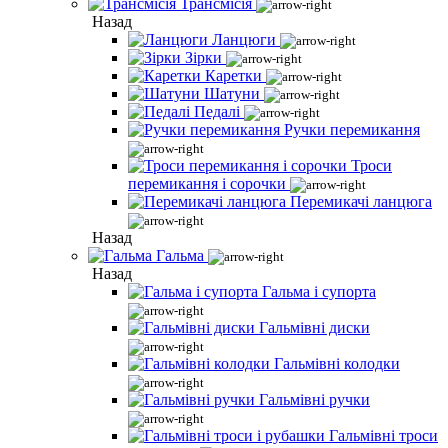
Трансмісія
Назад
Ланцюги
Зірки
Каретки
Шатуни
Педалі
Ручки перемикання
Троси
перемикання і сорочки
Перемикачі ланцюга
Назад
Гальма
Назад
Гальма і супорта
Гальмівні диски
Гальмівні колодки
Гальмівні ручки
Гальмівні троси