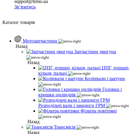
support@temo.ua
Зв’язатись
Каталог товарів
Мотозапчастини
Назад
Запчастини двигуна
Назад
ЦПГ, поршні,
кільця, пальці
Колінвали і шатуни
Головки і
кришки циліндрів
Розподільчі вали і ланцюги ГРМ
Фільтра повітряні
Назад
Трансмісія
Назад