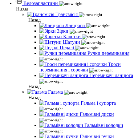
Велозапчастини
Назад
Трансмісія
Назад
Ланцюги
Зірки
Каретки
Шатуни
Педалі
Ручки перемикання
Троси
перемикання і сорочки
Перемикачі ланцюга
Назад
Гальма
Назад
Гальма і супорта
Гальмівні диски
Гальмівні колодки
Гальмівні ручки