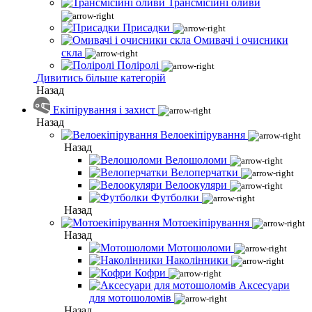
Трансмісійні оливи
Присадки
Омивачі і очисники
скла
Поліролі
Дивитись більше категорій
Назад
Екіпірування і захист
Назад
Велоекіпірування
Назад
Велошоломи
Велоперчатки
Велоокуляри
Футболки
Назад
Мотоекіпірування
Назад
Мотошоломи
Наколінники
Кофри
Аксесуари
для мотошоломів
Назад