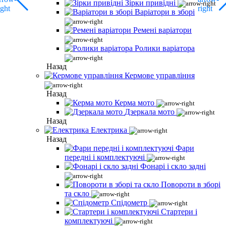
Зірки привідні
Варіатори в зборі
Ремені варіатори
Ролики варіатора
Назад
Кермове управління
Назад
Керма мото
Дзеркала мото
Назад
Електрика
Назад
Фари
передні і комплектуючі
Фонарі і скло задні
Повороти в зборі
та скло
Спідометр
Стартери і
комплектуючі