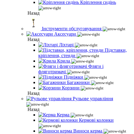
Кріплення сидінь
Назад
Інструменти обслуговування
Аксесуари
Назад
Ліхтарі
Підставки,
кріплення, стенди
Крила
Фляги і
фляготримачі
Підніжки
Багажники
Корзини
Назад
Рульове управління
Назад
Керма
Кермові колонки
Виноси керма