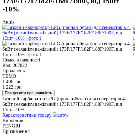
173F/177F/182F/188F/190F, від 15шт
-10%
Акція
Немає в наявності
Код:
207822
Продавець
TEMO
1 496
грн
1 222
грн
Повідомити про наявність
Газовий карбюратор LPG (пропан-бутан) для генераторів 4-
6кВт (механізм важільний) 173F/177F/182F/188F/190F, від
15шт -10%
Характеристики товару
Виробник
FENGRI
Призначення