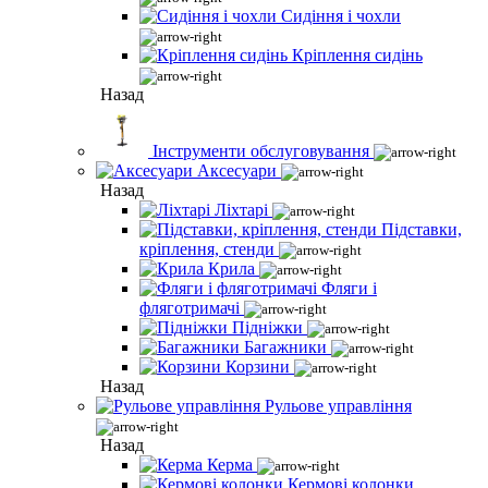
Сидіння і чохли
Кріплення сидінь
Назад
Інструменти обслуговування
Аксесуари
Назад
Ліхтарі
Підставки,
кріплення, стенди
Крила
Фляги і
фляготримачі
Підніжки
Багажники
Корзини
Назад
Рульове управління
Назад
Керма
Кермові колонки