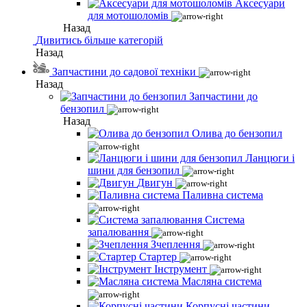
Аксесуари
для мотошоломів
Назад
Дивитись більше категорій
Назад
Запчастини до садової техніки
Назад
Запчастини до
бензопил
Назад
Олива до бензопил
Ланцюги і
шини для бензопил
Двигун
Паливна система
Система
запалювання
Зчеплення
Стартер
Інструмент
Масляна система
Корпусні частини