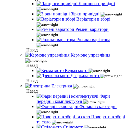
Ланцюги привідні
Зірки привідні
Варіатори в зборі
Ремені варіатори
Ролики варіатора
Назад
Кермове управління
Назад
Керма мото
Дзеркала мото
Назад
Електрика
Назад
Фари
передні і комплектуючі
Фонарі і скло задні
Повороти в зборі
та скло
Спідометр