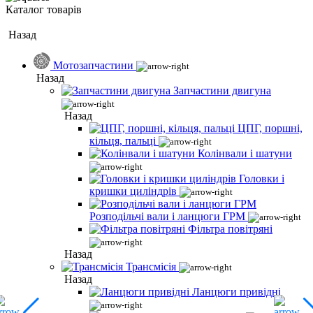
Каталог товарів
Назад
Мотозапчастини
Назад
Запчастини двигуна
Назад
ЦПГ, поршні,
кільця, пальці
Колінвали і шатуни
Головки і
кришки циліндрів
Розподільчі вали і ланцюги ГРМ
Фільтра повітряні
Назад
Трансмісія
Назад
Ланцюги привідні