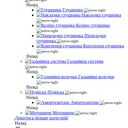
Назад
Глушники
Накладки глушника
Коліно глушника
Прокладки
глушника
Кріплення глушника
Назад
Гальмівна система
Назад
Гальмівні колодки
Назад
Підвіска
Назад
Амортизатори
Назад
Мотошини
Дивитись більше категорій
Назад