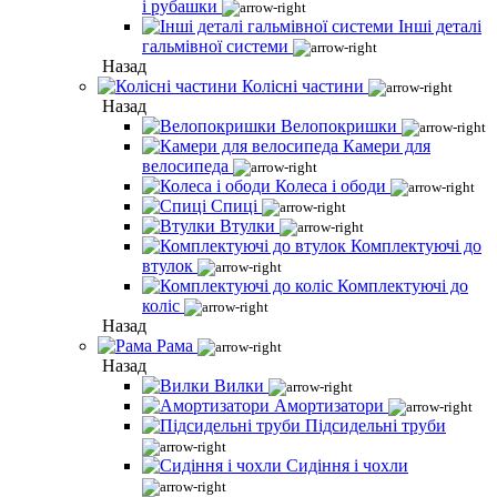
і рубашки
Інші деталі
гальмівної системи
Назад
Колісні частини
Назад
Велопокришки
Камери для
велосипеда
Колеса і ободи
Спиці
Втулки
Комплектуючі до
втулок
Комплектуючі до
коліс
Назад
Рама
Назад
Вилки
Амортизатори
Підсидельні труби
Сидіння і чохли