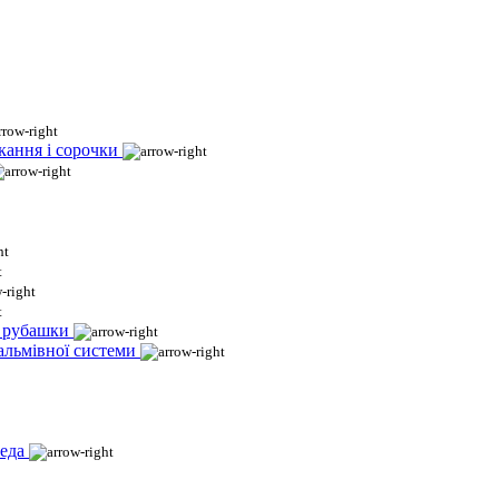
кання і сорочки
і рубашки
гальмівної системи
еда