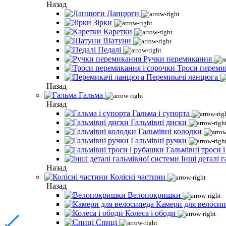
Назад
Ланцюги
Зірки
Каретки
Шатуни
Педалі
Ручки перемикання
Троси переми
Перемикачі ланцюга
Назад
Гальма
Назад
Гальма і супорта
Гальмівні диски
Гальмівні колодки
Гальмівні ручки
Гальмівні троси 
Інші деталі 
Назад
Колісні частини
Назад
Велопокришки
Камери для велосип
Колеса і ободи
Спиці