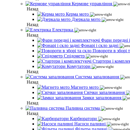
Кермове управління
Назад
Керма мото
Дзеркала мото
Назад
Електрика
Назад
Фари передні 
Фонарі і скло задні
Повороти в зборі т
Спідометр
Стартери і компле
Комутатори
Назад
Система запалювання
Назад
Магнето мото
Свічки запалювання
Замки запалювання
Назад
Паливна система
Назад
Карбюратори
Насоси паливні
Фільтра паливні