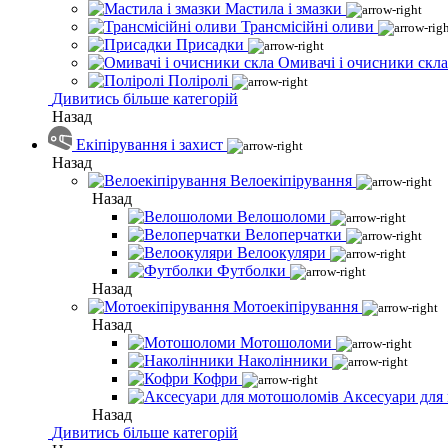
Мастила і змазки
Трансмісійні оливи
Присадки
Омивачі і очисники скла
Поліролі
Дивитись більше категорій
Назад
Екіпірування і захист
Назад
Велоекіпірування
Назад
Велошоломи
Велоперчатки
Велоокуляри
Футболки
Назад
Мотоекіпірування
Назад
Мотошоломи
Наколінники
Кофри
Аксесуари для
Назад
Дивитись більше категорій