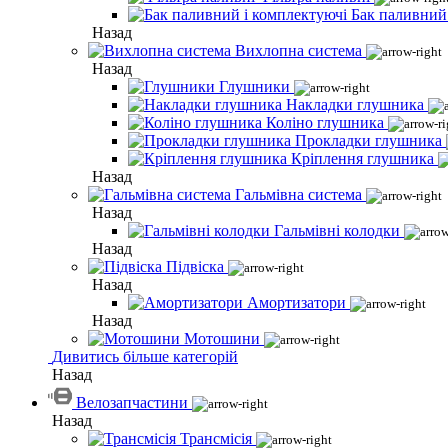
Бак паливний
Назад
Вихлопна система
Назад
Глушники
Накладки глушника
Коліно глушника
Прокладки глушника
Кріплення глушника
Назад
Гальмівна система
Назад
Гальмівні колодки
Назад
Підвіска
Назад
Амортизатори
Назад
Мотошини
Дивитись більше категорій
Назад
Велозапчастини
Назад
Трансмісія