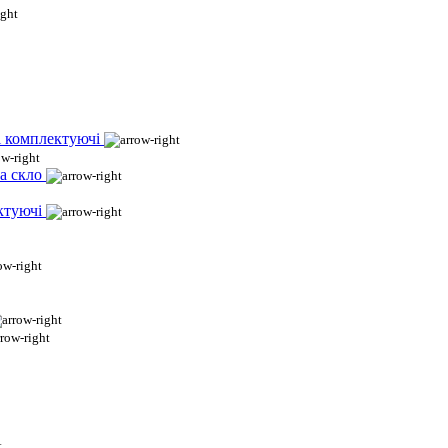
і комплектуючі
а скло
ктуючі