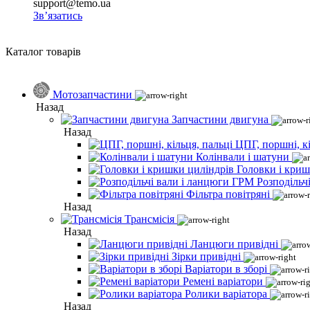
support@temo.ua
Зв’язатись
Каталог товарів
Мотозапчастини
Назад
Запчастини двигуна
Назад
ЦПГ, поршні, кі
Колінвали і шатуни
Головки і криш
Розподільч
Фільтра повітряні
Назад
Трансмісія
Назад
Ланцюги привідні
Зірки привідні
Варіатори в зборі
Ремені варіатори
Ролики варіатора
Назад