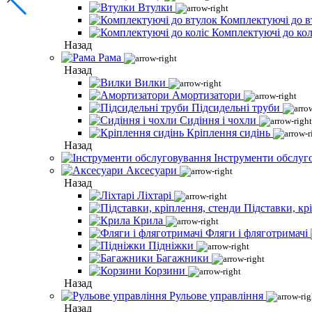
Втулки
Комплектуючі до в
Комплектуючі до кол
Назад
Рама
Назад
Вилки
Амортизатори
Підсидельні труби
Сидіння і чохли
Кріплення сидінь
Назад
Інструменти обслуг
Аксесуари
Назад
Ліхтарі
Підставки, кр
Крила
Фляги і фляготримачі
Підніжки
Багажники
Корзини
Назад
Рульове управління
Назад