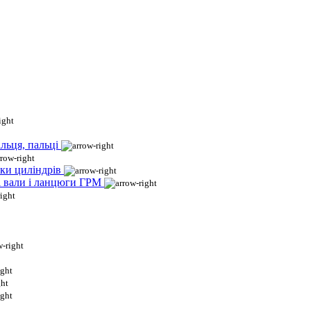
льця, пальці
ки циліндрів
і вали і ланцюги ГРМ