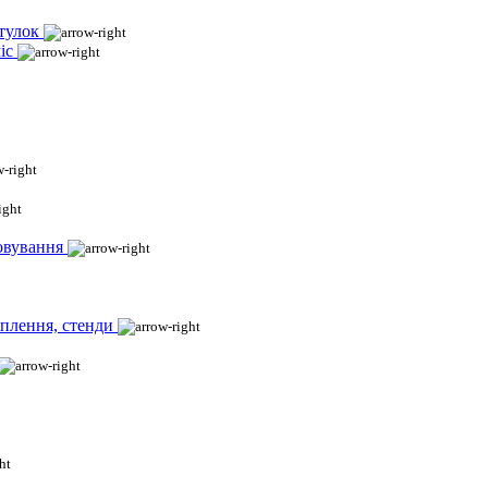
тулок
іс
овування
іплення, стенди