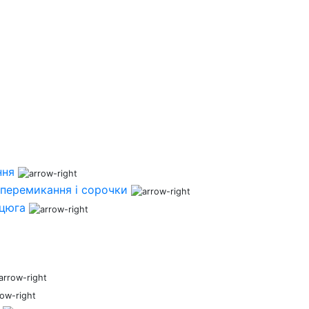
ння
перемикання і сорочки
нцюга