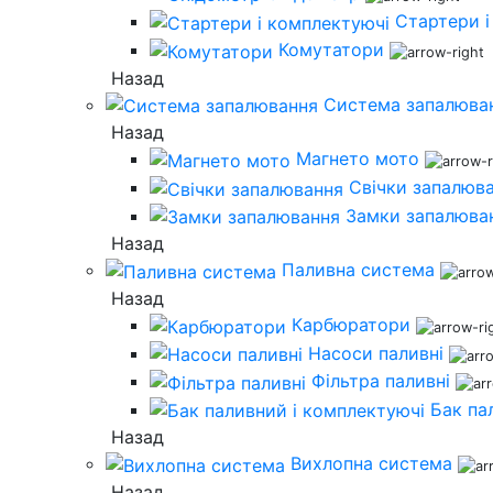
Стартери і
Комутатори
Назад
Система запалюва
Назад
Магнето мото
Свічки запалюв
Замки запалюва
Назад
Паливна система
Назад
Карбюратори
Насоси паливні
Фільтра паливні
Бак па
Назад
Вихлопна система
Назад