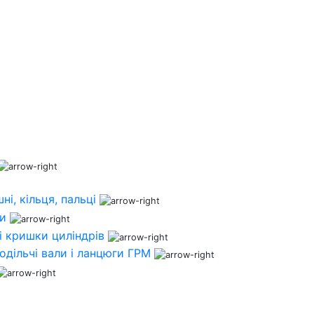
ні, кільця, пальці
ни
і кришки циліндрів
одільчі вали і ланцюги ГРМ