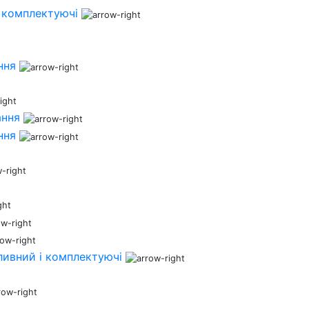
 комплектуючі
ння
ання
ння
ливний і комплектуючі