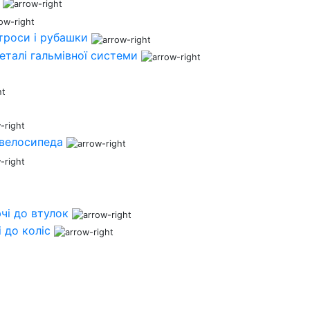
 троси і рубашки
деталі гальмівної системи
 велосипеда
чі до втулок
 до коліс