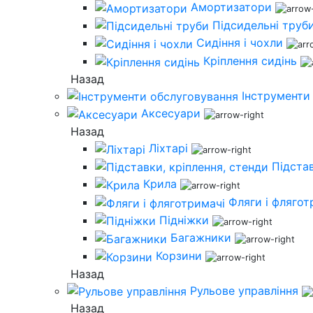
Амортизатори
Підсидельні труб
Сидіння і чохли
Кріплення сидінь
Назад
Інструменти
Аксесуари
Назад
Ліхтарі
Підстав
Крила
Фляги і флягот
Підніжки
Багажники
Корзини
Назад
Рульове управління
Назад