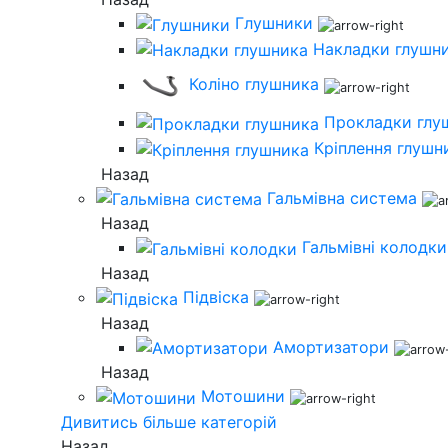
Глушники
Накладки глушн
Коліно глушника
Прокладки глу
Кріплення глушн
Назад
Гальмівна система
Назад
Гальмівні колодки
Назад
Підвіска
Назад
Амортизатори
Назад
Мотошини
Дивитись більше категорій
Назад