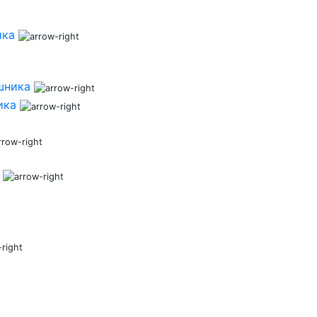
ика
шника
ика