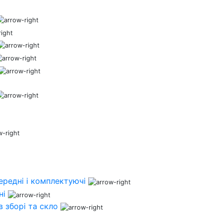
ередні і комплектуючі
ні
 зборі та скло