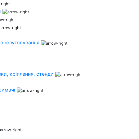
и
 обслуговування
ки, кріплення, стенди
римачі