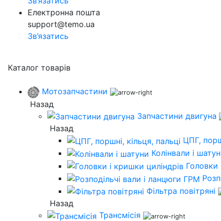
Зв’язатись
Електронна пошта
support@temo.ua
Зв’язатись
Каталог товарів
Мотозапчастини
Назад
Запчастини двигуна
Назад
ЦПГ, порш
Колінвали і шату
Головки 
Розп
Фільтра повітряні
Назад
Трансмісія