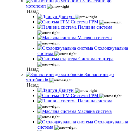
Запчастини до
мотопомп
Назад
Двигун
Система ГРМ
Паливна система
Масляна система
Охолоджувальна
система
Система стартера
Назад
Запчастини до
мотоблоків
Назад
Двигун
Система ГРМ
Паливна система
Масляна система
Охолоджувальна
система