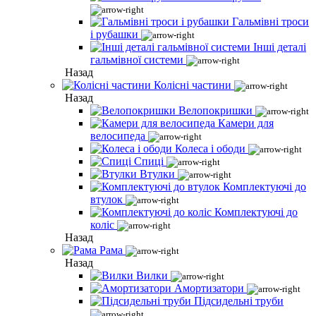
Гальмівні троси
і рубашки
Інші деталі
гальмівної системи
Назад
Колісні частини
Назад
Велопокришки
Камери для
велосипеда
Колеса і ободи
Спиці
Втулки
Комплектуючі до
втулок
Комплектуючі до
коліс
Назад
Рама
Назад
Вилки
Амортизатори
Підсидельні труби