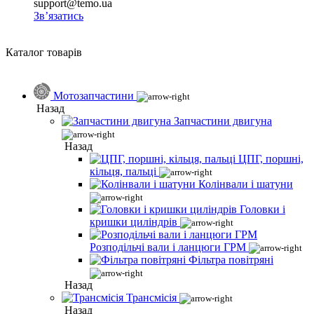
support@temo.ua
Зв’язатись
Каталог товарів
Мотозапчастини
Назад
Запчастини двигуна
Назад
ЦПГ, поршні,
кільця, пальці
Колінвали і шатуни
Головки і
кришки циліндрів
Розподільчі вали і ланцюги ГРМ
Фільтра повітряні
Назад
Трансмісія
Назад