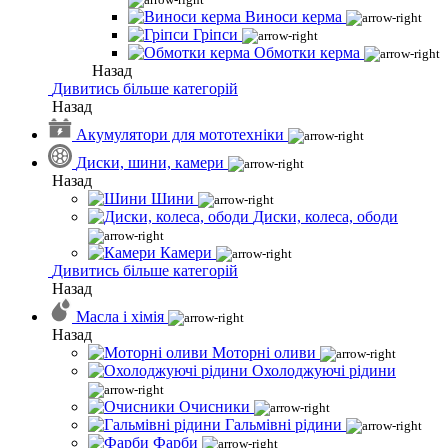
Виноси керма
Гріпси
Обмотки керма
Назад
Дивитись більше категорій
Назад
Акумулятори для мототехніки
Диски, шини, камери
Назад
Шини
Диски, колеса, ободи
Камери
Дивитись більше категорій
Назад
Масла і хімія
Назад
Моторні оливи
Охолоджуючі рідини
Очисники
Гальмівні рідини
Фарби