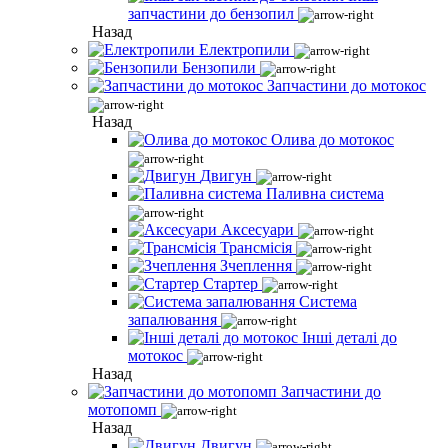
запчастини до бензопил
Назад
Електропили
Бензопили
Запчастини до мотокос
Назад
Олива до мотокос
Двигун
Паливна система
Аксесуари
Трансмісія
Зчеплення
Стартер
Система
запалювання
Інші деталі до
мотокос
Назад
Запчастини до
мотопомп
Назад
Двигун