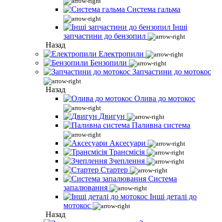
Система гальма
Інші
запчастини до бензопил
Назад
Електропили
Бензопили
Запчастини до мотокос
Назад
Олива до мотокос
Двигун
Паливна система
Аксесуари
Трансмісія
Зчеплення
Стартер
Система
запалювання
Інші деталі до
мотокос
Назад