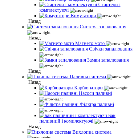
Стартери і
комплектуючі
Комутатори
Назад
Система запалювання
Назад
Магнето мото
Свічки запалювання
Замки запалювання
Назад
Паливна система
Назад
Карбюратори
Насоси паливні
Фільтра паливні
Бак
паливний і комплектуючі
Назад
Вихлопна система