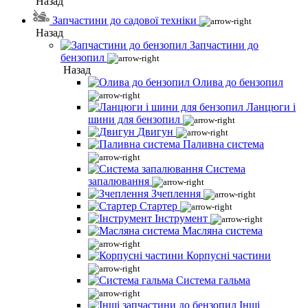
Назад
Запчастини до садової техніки
Назад
Запчастини до
бензопил
Назад
Олива до бензопил
Ланцюги і
шини для бензопил
Двигун
Паливна система
Система
запалювання
Зчеплення
Стартер
Інструмент
Масляна система
Корпусні частини
Система гальма
Інші