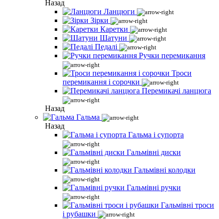
Назад
Ланцюги
Зірки
Каретки
Шатуни
Педалі
Ручки перемикання
Троси
перемикання і сорочки
Перемикачі ланцюга
Назад
Гальма
Назад
Гальма і супорта
Гальмівні диски
Гальмівні колодки
Гальмівні ручки
Гальмівні троси
і рубашки