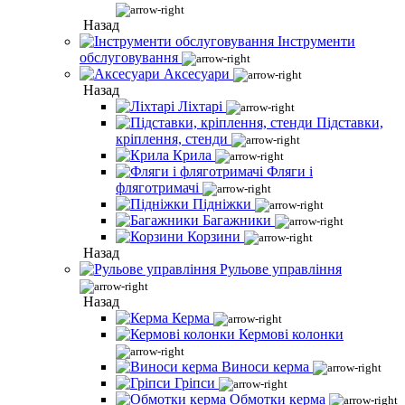
Назад
Інструменти
обслуговування
Аксесуари
Назад
Ліхтарі
Підставки,
кріплення, стенди
Крила
Фляги і
фляготримачі
Підніжки
Багажники
Корзини
Назад
Рульове управління
Назад
Керма
Кермові колонки
Виноси керма
Гріпси
Обмотки керма