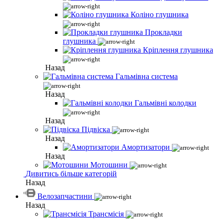
Коліно глушника
Прокладки
глушника
Кріплення глушника
Назад
Гальмівна система
Назад
Гальмівні колодки
Назад
Підвіска
Назад
Амортизатори
Назад
Мотошини
Дивитись більше категорій
Назад
Велозапчастини
Назад
Трансмісія