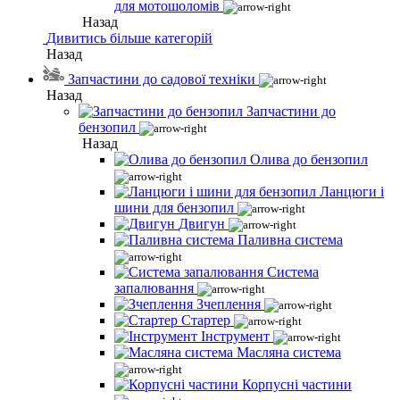
для мотошоломів
Назад
Дивитись більше категорій
Назад
Запчастини до садової техніки
Назад
Запчастини до
бензопил
Назад
Олива до бензопил
Ланцюги і
шини для бензопил
Двигун
Паливна система
Система
запалювання
Зчеплення
Стартер
Інструмент
Масляна система
Корпусні частини