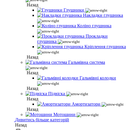
Назад
Глушники
Накладки глушника
Коліно глушника
Прокладки
глушника
Кріплення глушника
Назад
Гальмівна система
Назад
Гальмівні колодки
Назад
Підвіска
Назад
Амортизатори
Назад
Мотошини
Дивитись більше категорій
Назад