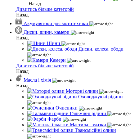
Назад
Дивитись більше категорій
Назад
Акумулятори для мототехніки
Диски, шини, камери
Назад
Шини
Диски, колеса, ободи
Камери
Дивитись більше категорій
Назад
Масла і хімія
Назад
Моторні оливи
Охолоджуючі рідини
Очисники
Гальмівні рідини
Фарби
Мастила і змазки
Трансмісійні оливи