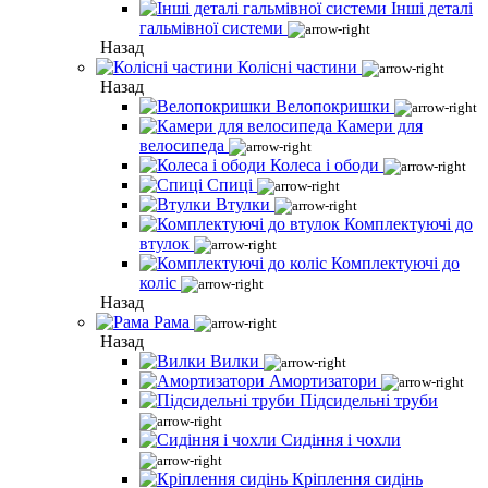
Інші деталі
гальмівної системи
Назад
Колісні частини
Назад
Велопокришки
Камери для
велосипеда
Колеса і ободи
Спиці
Втулки
Комплектуючі до
втулок
Комплектуючі до
коліс
Назад
Рама
Назад
Вилки
Амортизатори
Підсидельні труби
Сидіння і чохли
Кріплення сидінь