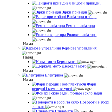
Ланцюги привідні
Зірки привідні
Варіатори в зборі
Ремені варіатори
Ролики варіатора
Назад
Кермове управління
Назад
Керма мото
Дзеркала мото
Назад
Електрика
Назад
Фари
передні і комплектуючі
Фонарі і скло задні
Повороти в зборі
та скло
Спідометр