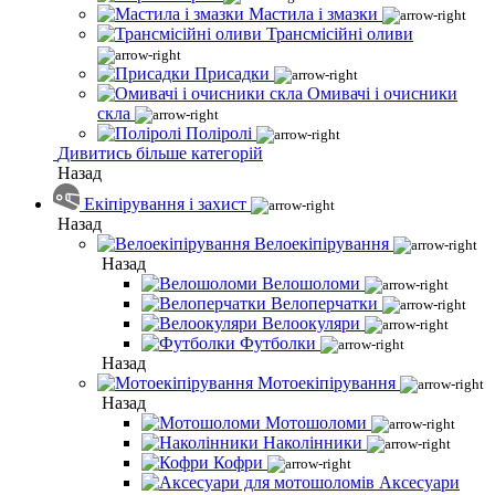
Мастила і змазки
Трансмісійні оливи
Присадки
Омивачі і очисники
скла
Поліролі
Дивитись більше категорій
Назад
Екіпірування і захист
Назад
Велоекіпірування
Назад
Велошоломи
Велоперчатки
Велоокуляри
Футболки
Назад
Мотоекіпірування
Назад
Мотошоломи
Наколінники
Кофри
Аксесуари