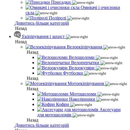
Присадки
Омивачі і очисники
скла
Поліролі
Дивитись більше категорій
Назад
Екіпірування і захист
Назад
Велоекіпірування
Назад
Велошоломи
Велоперчатки
Велоокуляри
Футболки
Назад
Мотоекіпірування
Назад
Мотошоломи
Наколінники
Кофри
Аксесуари
для мотошоломів
Назад
Дивитись більше категорій