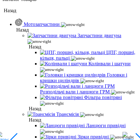
Назад
Мотозапчастини
Назад
Запчастини двигуна
Назад
ЦПГ, поршні,
кільця, пальці
Колінвали і шатуни
Головки і
кришки циліндрів
Розподільчі вали і ланцюги ГРМ
Фільтра повітряні
Назад
Трансмісія
Назад
Ланцюги привідні
Зірки привідні