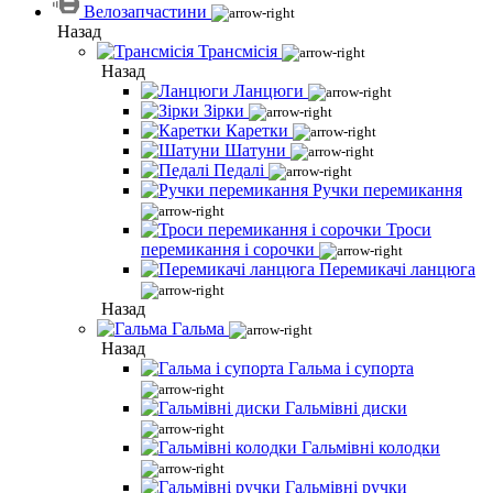
Велозапчастини
Назад
Трансмісія
Назад
Ланцюги
Зірки
Каретки
Шатуни
Педалі
Ручки перемикання
Троси
перемикання і сорочки
Перемикачі ланцюга
Назад
Гальма
Назад
Гальма і супорта
Гальмівні диски
Гальмівні колодки
Гальмівні ручки