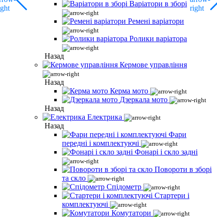
Варіатори в зборі
Ремені варіатори
Ролики варіатора
Назад
Кермове управління
Назад
Керма мото
Дзеркала мото
Назад
Електрика
Назад
Фари
передні і комплектуючі
Фонарі і скло задні
Повороти в зборі
та скло
Спідометр
Стартери і
комплектуючі
Комутатори