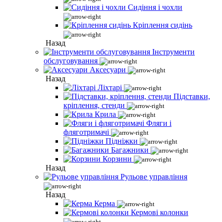
Сидіння і чохли
Кріплення сидінь
Назад
Інструменти
обслуговування
Аксесуари
Назад
Ліхтарі
Підставки,
кріплення, стенди
Крила
Фляги і
фляготримачі
Підніжки
Багажники
Корзини
Назад
Рульове управління
Назад
Керма
Кермові колонки