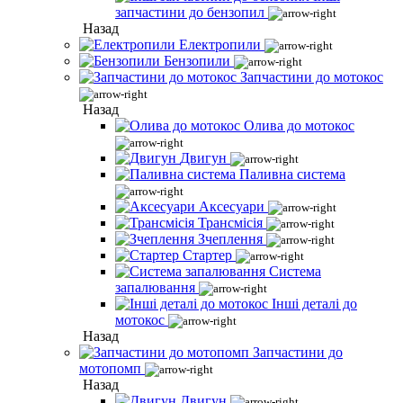
запчастини до бензопил
Назад
Електропили
Бензопили
Запчастини до мотокос
Назад
Олива до мотокос
Двигун
Паливна система
Аксесуари
Трансмісія
Зчеплення
Стартер
Система
запалювання
Інші деталі до
мотокос
Назад
Запчастини до
мотопомп
Назад
Двигун