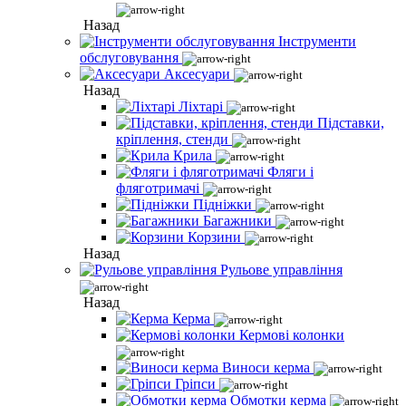
Назад
Інструменти
обслуговування
Аксесуари
Назад
Ліхтарі
Підставки,
кріплення, стенди
Крила
Фляги і
фляготримачі
Підніжки
Багажники
Корзини
Назад
Рульове управління
Назад
Керма
Кермові колонки
Виноси керма
Гріпси
Обмотки керма