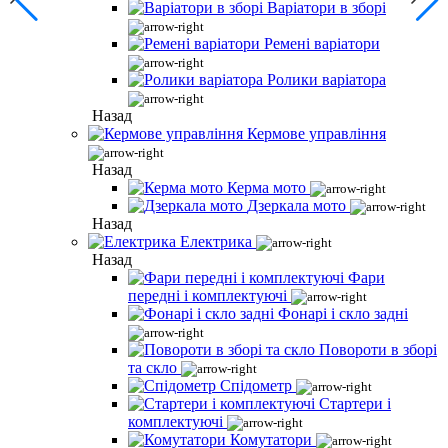
Варіатори в зборі
Ремені варіатори
Ролики варіатора
Назад
Кермове управління
Назад
Керма мото
Дзеркала мото
Назад
Електрика
Назад
Фари
передні і комплектуючі
Фонарі і скло задні
Повороти в зборі
та скло
Спідометр
Стартери і
комплектуючі
Комутатори