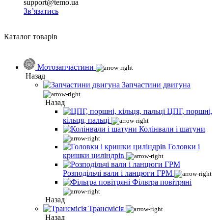
support@temo.ua
Зв’язатись
Каталог товарів
Мотозапчастини
Назад
Запчастини двигуна
Назад
ЦПГ, поршні,
кільця, пальці
Колінвали і шатуни
Головки і
кришки циліндрів
Розподільчі вали і ланцюги ГРМ
Фільтра повітряні
Назад
Трансмісія
Назад