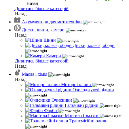
Назад
Дивитись більше категорій
Назад
Акумулятори для мототехніки
Диски, шини, камери
Назад
Шини
Диски, колеса, ободи
Камери
Дивитись більше категорій
Назад
Масла і хімія
Назад
Моторні оливи
Охолоджуючі рідини
Очисники
Гальмівні рідини
Фарби
Мастила і змазки
Трансмісійні оливи