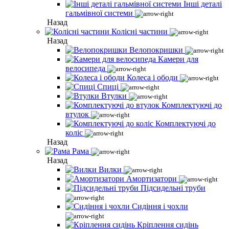
Інші деталі
гальмівної системи
Назад
Колісні частини
Назад
Велопокришки
Камери для
велосипеда
Колеса і ободи
Спиці
Втулки
Комплектуючі до
втулок
Комплектуючі до
коліс
Назад
Рама
Назад
Вилки
Амортизатори
Підсидельні труби
Сидіння і чохли
Кріплення сидінь