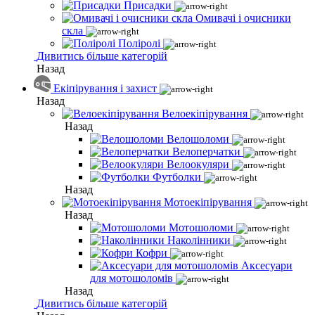
Присадки
Омивачі і очисники
скла
Поліролі
Дивитись більше категорій
Назад
Екіпірування і захист
Назад
Велоекіпірування
Назад
Велошоломи
Велоперчатки
Велоокуляри
Футболки
Назад
Мотоекіпірування
Назад
Мотошоломи
Наколінники
Кофри
Аксесуари
для мотошоломів
Назад
Дивитись більше категорій