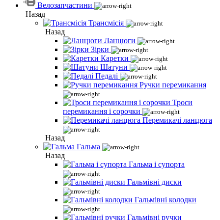
Велозапчастини
Назад
Трансмісія
Назад
Ланцюги
Зірки
Каретки
Шатуни
Педалі
Ручки перемикання
Троси
перемикання і сорочки
Перемикачі ланцюга
Назад
Гальма
Назад
Гальма і супорта
Гальмівні диски
Гальмівні колодки
Гальмівні ручки