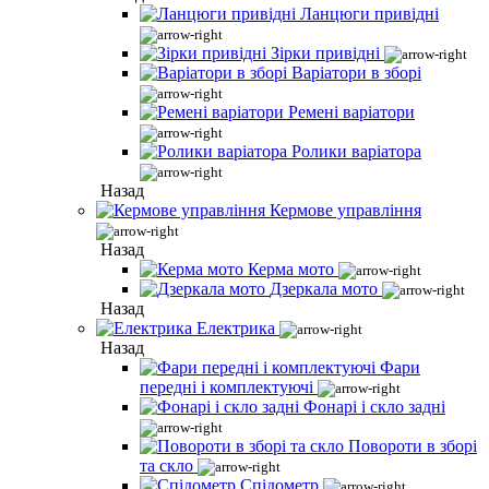
Ланцюги привідні
Зірки привідні
Варіатори в зборі
Ремені варіатори
Ролики варіатора
Назад
Кермове управління
Назад
Керма мото
Дзеркала мото
Назад
Електрика
Назад
Фари
передні і комплектуючі
Фонарі і скло задні
Повороти в зборі
та скло
Спідометр