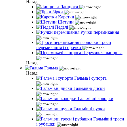
Назад
Ланцюги
Зірки
Каретки
Шатуни
Педалі
Ручки перемикання
Троси
перемикання і сорочки
Перемикачі ланцюга
Назад
Гальма
Назад
Гальма і супорта
Гальмівні диски
Гальмівні колодки
Гальмівні ручки
Гальмівні троси
і рубашки