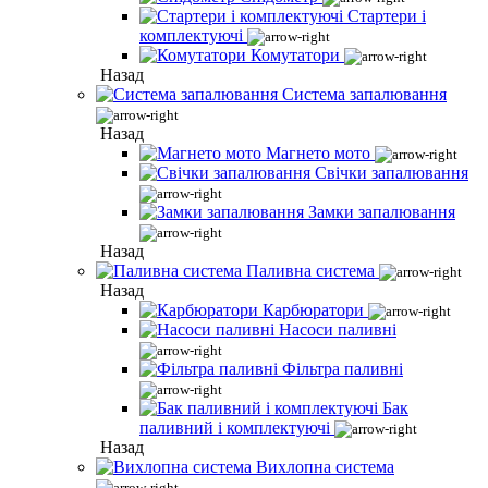
Стартери і
комплектуючі
Комутатори
Назад
Система запалювання
Назад
Магнето мото
Свічки запалювання
Замки запалювання
Назад
Паливна система
Назад
Карбюратори
Насоси паливні
Фільтра паливні
Бак
паливний і комплектуючі
Назад
Вихлопна система