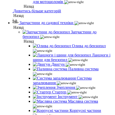
для мотошоломів
Назад
Дивитись більше категорій
Назад
Запчастини до садової техніки
Назад
Запчастини до
бензопил
Назад
Олива до бензопил
Ланцюги і
шини для бензопил
Двигун
Паливна система
Система
запалювання
Зчеплення
Стартер
Інструмент
Масляна система
Корпусні частини