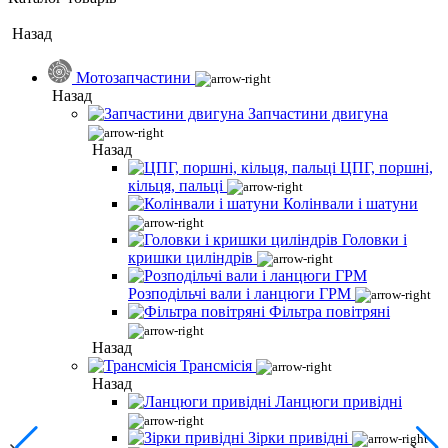
Назад
Мотозапчастини
Назад
Запчастини двигуна
Назад
ЦПГ, поршні,
кільця, пальці
Колінвали і шатуни
Головки і
кришки циліндрів
Розподільчі вали і ланцюги ГРМ
Фільтра повітряні
Назад
Трансмісія
Назад
Ланцюги привідні
Зірки привідні