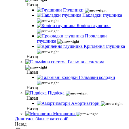
Назад
Глушники
Накладки глушника
Коліно глушника
Прокладки
глушника
Кріплення глушника
Назад
Гальмівна система
Назад
Гальмівні колодки
Назад
Підвіска
Назад
Амортизатори
Назад
Мотошини
Дивитись більше категорій
Назад