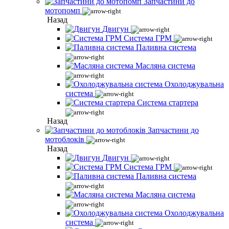
Запчастини до
мотопомп
Назад
Двигун
Система ГРМ
Паливна система
Масляна система
Охолоджувальна
система
Система стартера
Назад
Запчастини до
мотоблоків
Назад
Двигун
Система ГРМ
Паливна система
Масляна система
Охолоджувальна
система