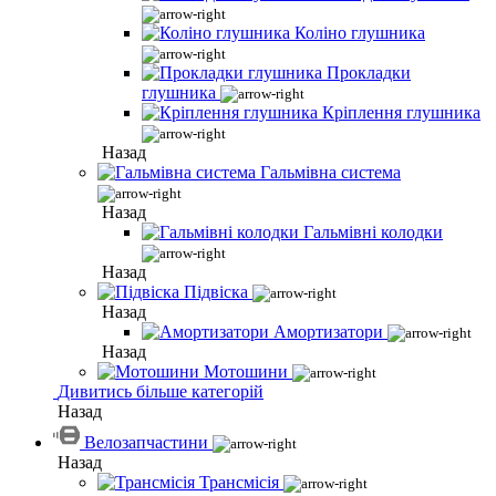
Коліно глушника
Прокладки
глушника
Кріплення глушника
Назад
Гальмівна система
Назад
Гальмівні колодки
Назад
Підвіска
Назад
Амортизатори
Назад
Мотошини
Дивитись більше категорій
Назад
Велозапчастини
Назад
Трансмісія