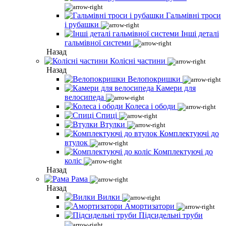
Гальмівні троси
і рубашки
Інші деталі
гальмівної системи
Назад
Колісні частини
Назад
Велопокришки
Камери для
велосипеда
Колеса і ободи
Спиці
Втулки
Комплектуючі до
втулок
Комплектуючі до
коліс
Назад
Рама
Назад
Вилки
Амортизатори
Підсидельні труби