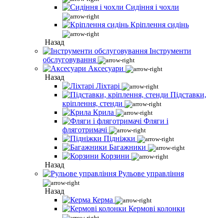
Сидіння і чохли
Кріплення сидінь
Назад
Інструменти
обслуговування
Аксесуари
Назад
Ліхтарі
Підставки,
кріплення, стенди
Крила
Фляги і
фляготримачі
Підніжки
Багажники
Корзини
Назад
Рульове управління
Назад
Керма
Кермові колонки