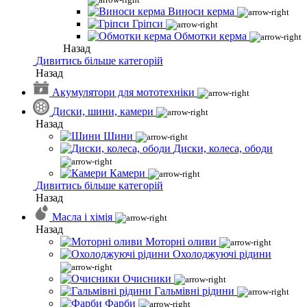
Виноси керма
Гріпси
Обмотки керма
Назад
Дивитись більше категорій
Назад
Акумулятори для мототехніки
Диски, шини, камери
Назад
Шини
Диски, колеса, ободи
Камери
Дивитись більше категорій
Назад
Масла і хімія
Назад
Моторні оливи
Охолоджуючі рідини
Очисники
Гальмівні рідини
Фарби