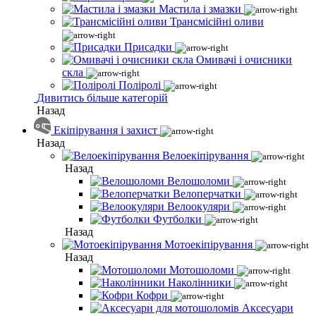
Мастила і змазки
Трансмісійні оливи
Присадки
Омивачі і очисники
скла
Поліролі
Дивитись більше категорій
Назад
Екіпірування і захист
Назад
Велоекіпірування
Назад
Велошоломи
Велоперчатки
Велоокуляри
Футболки
Назад
Мотоекіпірування
Назад
Мотошоломи
Наколінники
Кофри
Аксесуари