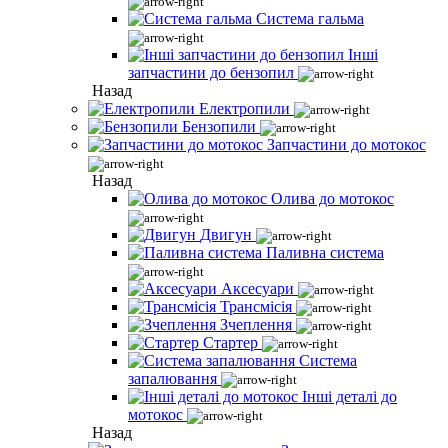
Система гальма
Інші
запчастини до бензопил
Назад
Електропили
Бензопили
Запчастини до мотокос
Назад
Олива до мотокос
Двигун
Паливна система
Аксесуари
Трансмісія
Зчеплення
Стартер
Система
запалювання
Інші деталі до
мотокос
Назад