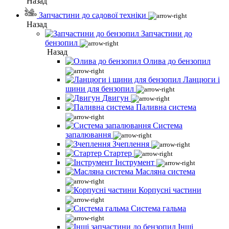
Назад
Запчастини до садової техніки
Назад
Запчастини до
бензопил
Назад
Олива до бензопил
Ланцюги і
шини для бензопил
Двигун
Паливна система
Система
запалювання
Зчеплення
Стартер
Інструмент
Масляна система
Корпусні частини
Система гальма
Інші