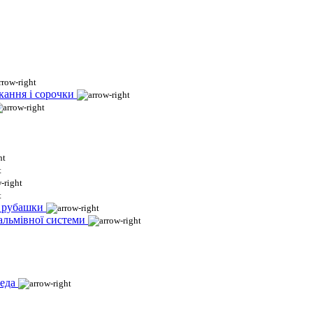
кання і сорочки
і рубашки
гальмівної системи
еда