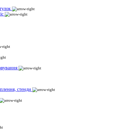
тулок
іс
овування
іплення, стенди