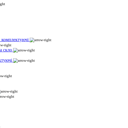
і комплектуючі
а скло
ктуючі