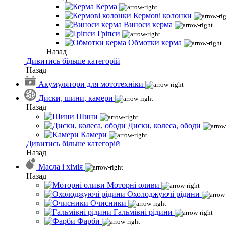
Керма
Кермові колонки
Виноси керма
Гріпси
Обмотки керма
Назад
Дивитись більше категорій
Назад
Акумулятори для мототехніки
Диски, шини, камери
Назад
Шини
Диски, колеса, ободи
Камери
Дивитись більше категорій
Назад
Масла і хімія
Назад
Моторні оливи
Охолоджуючі рідини
Очисники
Гальмівні рідини
Фарби