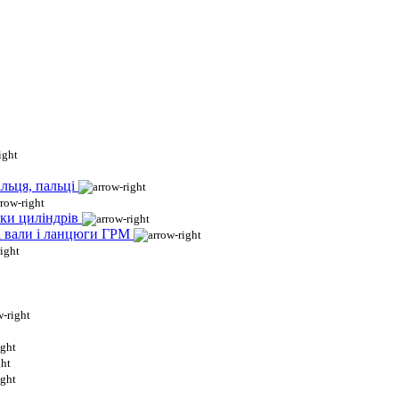
льця, пальці
ки циліндрів
і вали і ланцюги ГРМ