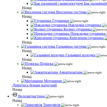
Бак паливний
Назад
Вихлопна система
Назад
Глушники
Накладки глушника
Коліно глушника
Прокладки глушника
Кріплення глушника
Назад
Гальмівна система
Назад
Гальмівні колодки
Назад
Підвіска
Назад
Амортизатори
Назад
Мотошини
Дивитись більше категорій
Назад
Велозапчастини
Назад
Трансмісія