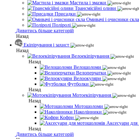
Мастила і змазки
Трансмісійні оливи
Присадки
Омивачі і очисники скла
Поліролі
Дивитись більше категорій
Назад
Екіпірування і захист
Назад
Велоекіпірування
Назад
Велошоломи
Велоперчатки
Велоокуляри
Футболки
Назад
Мотоекіпірування
Назад
Мотошоломи
Наколінники
Кофри
Аксесуари для
Назад
Дивитись більше категорій