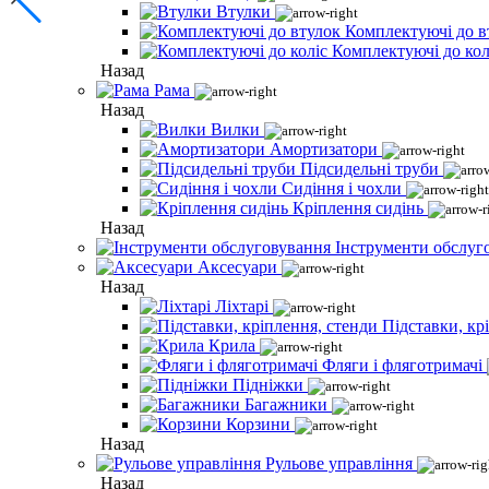
Втулки
Комплектуючі до в
Комплектуючі до кол
Назад
Рама
Назад
Вилки
Амортизатори
Підсидельні труби
Сидіння і чохли
Кріплення сидінь
Назад
Інструменти обслуг
Аксесуари
Назад
Ліхтарі
Підставки, кр
Крила
Фляги і фляготримачі
Підніжки
Багажники
Корзини
Назад
Рульове управління
Назад