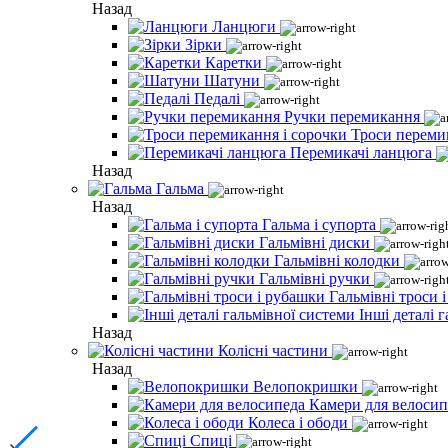
Назад
Ланцюги
Зірки
Каретки
Шатуни
Педалі
Ручки перемикання
Троси переми
Перемикачі ланцюга
Назад
Гальма
Назад
Гальма і супорта
Гальмівні диски
Гальмівні колодки
Гальмівні ручки
Гальмівні троси 
Інші деталі 
Назад
Колісні частини
Назад
Велопокришки
Камери для велосип
Колеса і ободи
Спиці