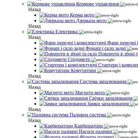
Кермове управління
Назад
Керма мото
Дзеркала мото
Назад
Електрика
Назад
Фари передні 
Фонарі і скло задні
Повороти в зборі т
Спідометр
Стартери і компле
Комутатори
Назад
Система запалювання
Назад
Магнето мото
Свічки запалювання
Замки запалювання
Назад
Паливна система
Назад
Карбюратори
Насоси паливні
Фільтра паливні