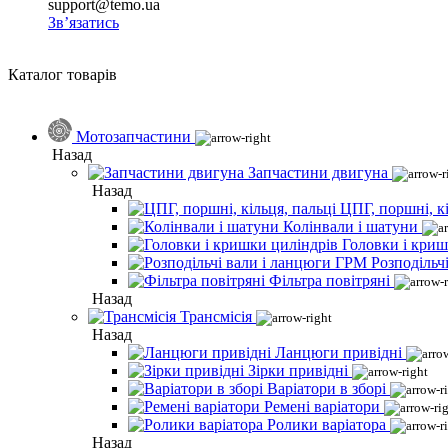
support@temo.ua
Зв’язатись
Каталог товарів
Мотозапчастини
Назад
Запчастини двигуна
Назад
ЦПГ, поршні, кі
Колінвали і шатуни
Головки і криш
Розподільч
Фільтра повітряні
Назад
Трансмісія
Назад
Ланцюги привідні
Зірки привідні
Варіатори в зборі
Ремені варіатори
Ролики варіатора
Назад