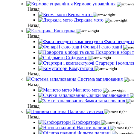
Кермове управління
Назад
Керма мото
Дзеркала мото
Назад
Електрика
Назад
Фари передні 
Фонарі і скло задні
Повороти в зборі т
Спідометр
Стартери і компле
Комутатори
Назад
Система запалювання
Назад
Магнето мото
Свічки запалювання
Замки запалювання
Назад
Паливна система
Назад
Карбюратори
Насоси паливні
Фільтра паливні