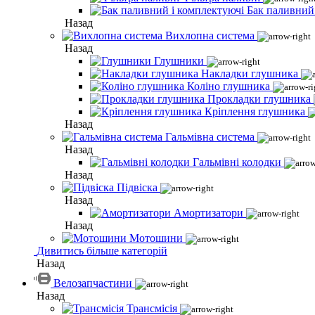
Бак паливний
Назад
Вихлопна система
Назад
Глушники
Накладки глушника
Коліно глушника
Прокладки глушника
Кріплення глушника
Назад
Гальмівна система
Назад
Гальмівні колодки
Назад
Підвіска
Назад
Амортизатори
Назад
Мотошини
Дивитись більше категорій
Назад
Велозапчастини
Назад
Трансмісія