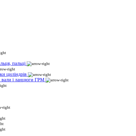
льця, пальці
ки циліндрів
і вали і ланцюги ГРМ