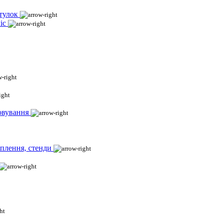
тулок
іс
овування
іплення, стенди