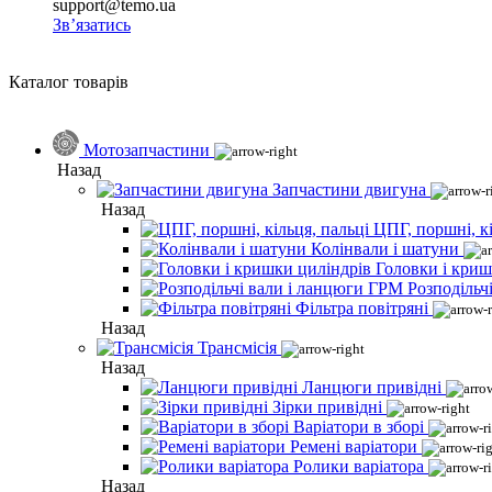
support@temo.ua
Зв’язатись
Каталог товарів
Мотозапчастини
Назад
Запчастини двигуна
Назад
ЦПГ, поршні, кі
Колінвали і шатуни
Головки і криш
Розподільч
Фільтра повітряні
Назад
Трансмісія
Назад
Ланцюги привідні
Зірки привідні
Варіатори в зборі
Ремені варіатори
Ролики варіатора
Назад