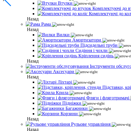
Втулки
Комплектуючі до в
Комплектуючі до кол
Назад
Рама
Назад
Вилки
Амортизатори
Підсидельні труби
Сидіння і чохли
Кріплення сидінь
Назад
Інструменти обслуг
Аксесуари
Назад
Ліхтарі
Підставки, кр
Крила
Фляги і фляготримачі
Підніжки
Багажники
Корзини
Назад
Рульове управління
Назад