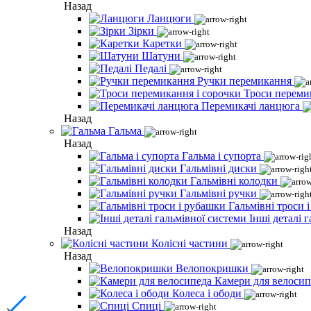
Назад
Ланцюги
Зірки
Каретки
Шатуни
Педалі
Ручки перемикання
Троси переми
Перемикачі ланцюга
Назад
Гальма
Назад
Гальма і супорта
Гальмівні диски
Гальмівні колодки
Гальмівні ручки
Гальмівні троси 
Інші деталі 
Назад
Колісні частини
Назад
Велопокришки
Камери для велосип
Колеса і ободи
Спиці