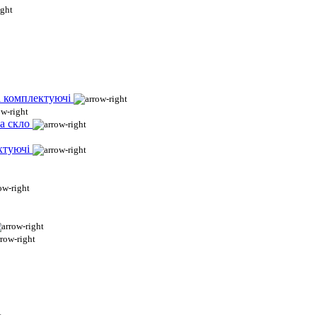
і комплектуючі
а скло
ктуючі