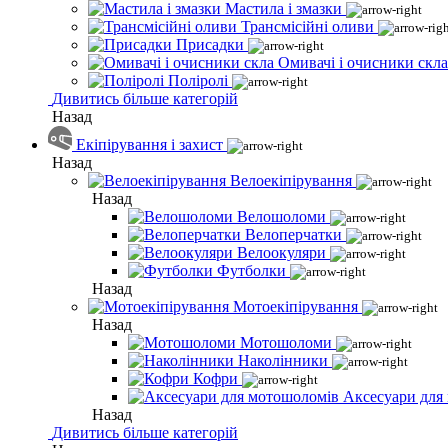
Мастила і змазки
Трансмісійні оливи
Присадки
Омивачі і очисники скла
Поліролі
Дивитись більше категорій
Назад
Екіпірування і захист
Назад
Велоекіпірування
Назад
Велошоломи
Велоперчатки
Велоокуляри
Футболки
Назад
Мотоекіпірування
Назад
Мотошоломи
Наколінники
Кофри
Аксесуари для
Назад
Дивитись більше категорій