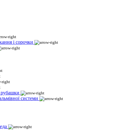
кання і сорочки
і рубашки
гальмівної системи
еда