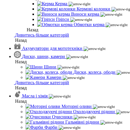
Керма
Кермові колонки
Виноси керма
Гріпси
Обмотки керма
Назад
Дивитись більше категорій
Назад
Акумулятори для мототехніки
Диски, шини, камери
Назад
Шини
Диски, колеса, ободи
Камери
Дивитись більше категорій
Назад
Масла і хімія
Назад
Моторні оливи
Охолоджуючі рідини
Очисники
Гальмівні рідини
Фарби