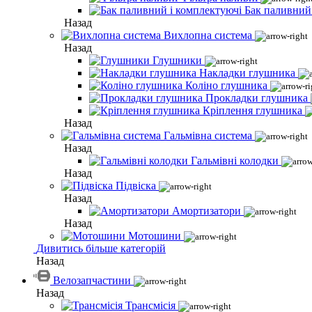
Бак паливний
Назад
Вихлопна система
Назад
Глушники
Накладки глушника
Коліно глушника
Прокладки глушника
Кріплення глушника
Назад
Гальмівна система
Назад
Гальмівні колодки
Назад
Підвіска
Назад
Амортизатори
Назад
Мотошини
Дивитись більше категорій
Назад
Велозапчастини
Назад
Трансмісія