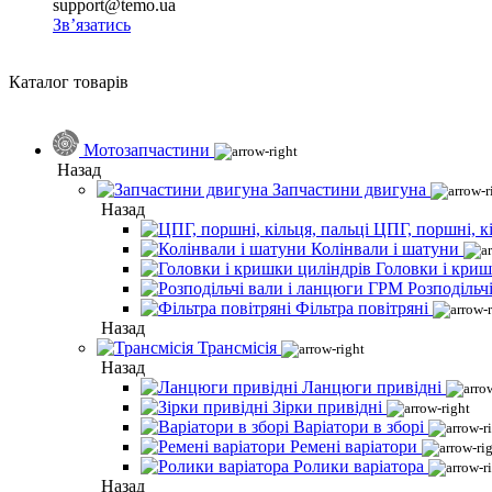
support@temo.ua
Зв’язатись
Каталог товарів
Мотозапчастини
Назад
Запчастини двигуна
Назад
ЦПГ, поршні, кі
Колінвали і шатуни
Головки і криш
Розподільч
Фільтра повітряні
Назад
Трансмісія
Назад
Ланцюги привідні
Зірки привідні
Варіатори в зборі
Ремені варіатори
Ролики варіатора
Назад