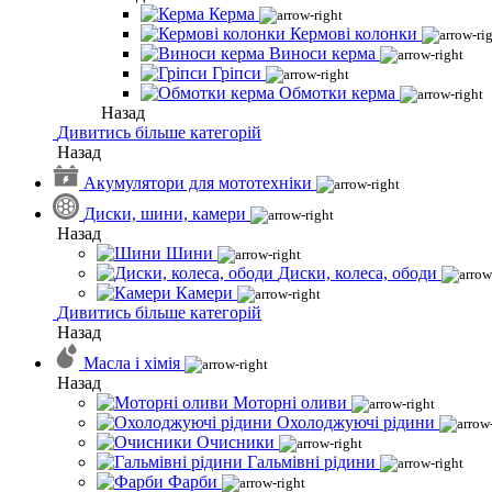
Керма
Кермові колонки
Виноси керма
Гріпси
Обмотки керма
Назад
Дивитись більше категорій
Назад
Акумулятори для мототехніки
Диски, шини, камери
Назад
Шини
Диски, колеса, ободи
Камери
Дивитись більше категорій
Назад
Масла і хімія
Назад
Моторні оливи
Охолоджуючі рідини
Очисники
Гальмівні рідини
Фарби