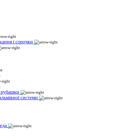
кання і сорочки
і рубашки
гальмівної системи
еда