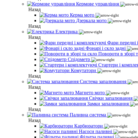
Кермове управління
Назад
Керма мото
Дзеркала мото
Назад
Електрика
Назад
Фари передні 
Фонарі і скло задні
Повороти в зборі т
Спідометр
Стартери і компле
Комутатори
Назад
Система запалювання
Назад
Магнето мото
Свічки запалювання
Замки запалювання
Назад
Паливна система
Назад
Карбюратори
Насоси паливні
Фільтра паливні