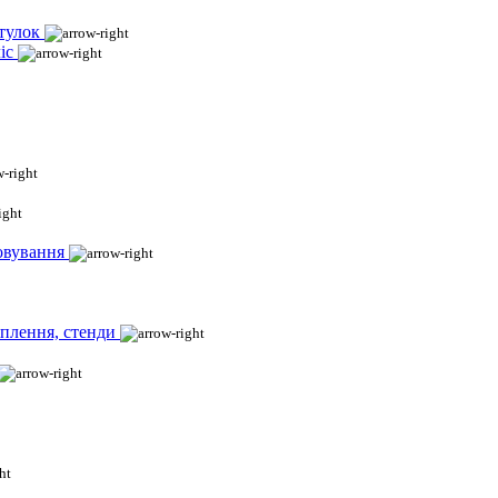
тулок
іс
овування
іплення, стенди