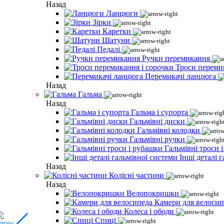
Назад
Ланцюги
Зірки
Каретки
Шатуни
Педалі
Ручки перемикання
Троси переми
Перемикачі ланцюга
Назад
Гальма
Назад
Гальма і супорта
Гальмівні диски
Гальмівні колодки
Гальмівні ручки
Гальмівні троси 
Інші деталі 
Назад
Колісні частини
Назад
Велопокришки
Камери для велосип
Колеса і ободи
Спиці