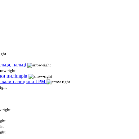
льця, пальці
ки циліндрів
і вали і ланцюги ГРМ