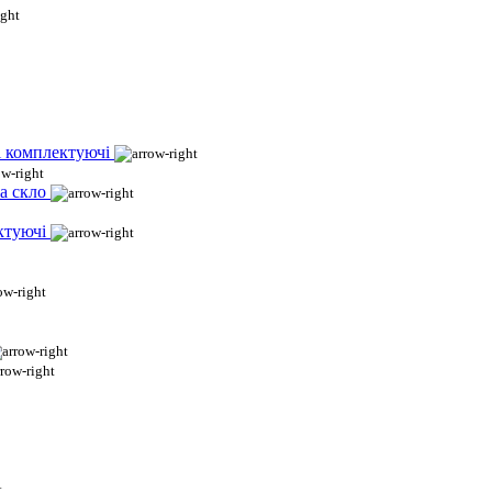
і комплектуючі
а скло
ктуючі