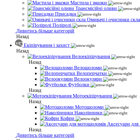
Мастила і змазки
Трансмісійні оливи
Присадки
Омивачі і очисники скла
Поліролі
Дивитись більше категорій
Назад
Екіпірування і захист
Назад
Велоекіпірування
Назад
Велошоломи
Велоперчатки
Велоокуляри
Футболки
Назад
Мотоекіпірування
Назад
Мотошоломи
Наколінники
Кофри
Аксесуари для
Назад
Дивитись більше категорій