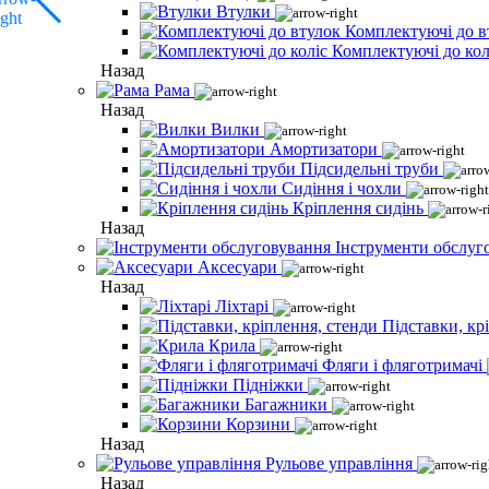
Втулки
Комплектуючі до в
Комплектуючі до кол
Назад
Рама
Назад
Вилки
Амортизатори
Підсидельні труби
Сидіння і чохли
Кріплення сидінь
Назад
Інструменти обслуг
Аксесуари
Назад
Ліхтарі
Підставки, кр
Крила
Фляги і фляготримачі
Підніжки
Багажники
Корзини
Назад
Рульове управління
Назад