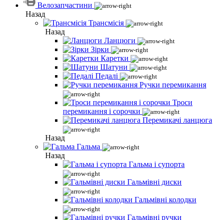
Велозапчастини
Назад
Трансмісія
Назад
Ланцюги
Зірки
Каретки
Шатуни
Педалі
Ручки перемикання
Троси
перемикання і сорочки
Перемикачі ланцюга
Назад
Гальма
Назад
Гальма і супорта
Гальмівні диски
Гальмівні колодки
Гальмівні ручки