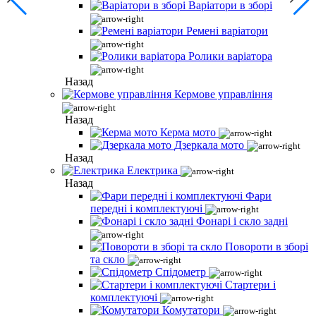
Варіатори в зборі
Ремені варіатори
Ролики варіатора
Назад
Кермове управління
Назад
Керма мото
Дзеркала мото
Назад
Електрика
Назад
Фари
передні і комплектуючі
Фонарі і скло задні
Повороти в зборі
та скло
Спідометр
Стартери і
комплектуючі
Комутатори