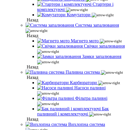
Стартери і
комплектуючі
Комутатори
Назад
Система запалювання
Назад
Магнето мото
Свічки запалювання
Замки запалювання
Назад
Паливна система
Назад
Карбюратори
Насоси паливні
Фільтра паливні
Бак
паливний і комплектуючі
Назад
Вихлопна система