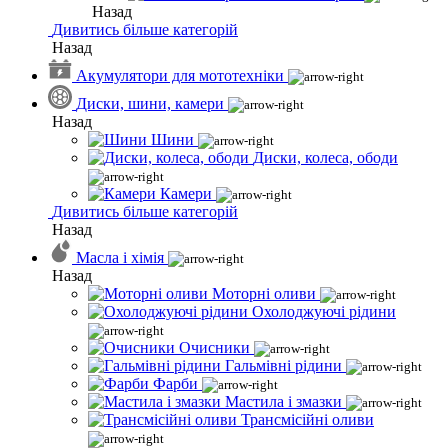
Назад
Дивитись більше категорій
Назад
Акумулятори для мототехніки
Диски, шини, камери
Назад
Шини
Диски, колеса, ободи
Камери
Дивитись більше категорій
Назад
Масла і хімія
Назад
Моторні оливи
Охолоджуючі рідини
Очисники
Гальмівні рідини
Фарби
Мастила і змазки
Трансмісійні оливи