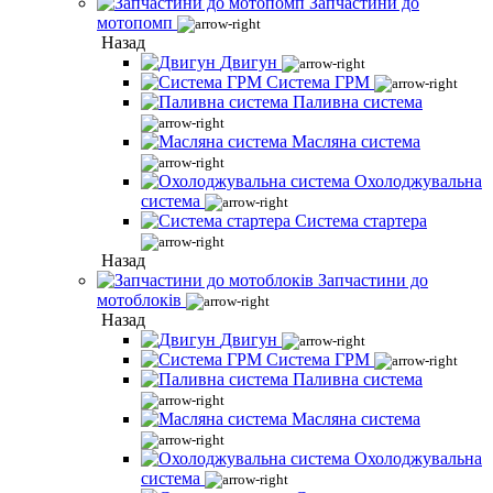
Запчастини до
мотопомп
Назад
Двигун
Система ГРМ
Паливна система
Масляна система
Охолоджувальна
система
Система стартера
Назад
Запчастини до
мотоблоків
Назад
Двигун
Система ГРМ
Паливна система
Масляна система
Охолоджувальна
система