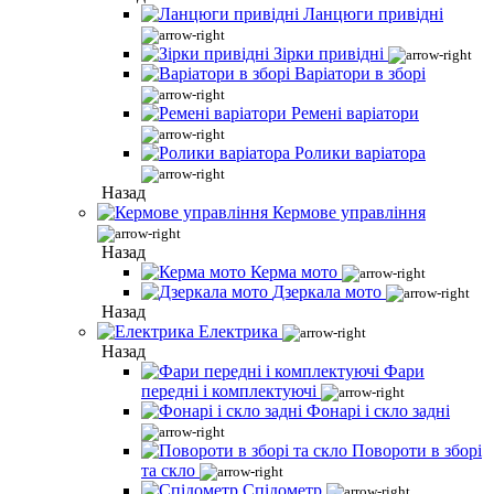
Ланцюги привідні
Зірки привідні
Варіатори в зборі
Ремені варіатори
Ролики варіатора
Назад
Кермове управління
Назад
Керма мото
Дзеркала мото
Назад
Електрика
Назад
Фари
передні і комплектуючі
Фонарі і скло задні
Повороти в зборі
та скло
Спідометр