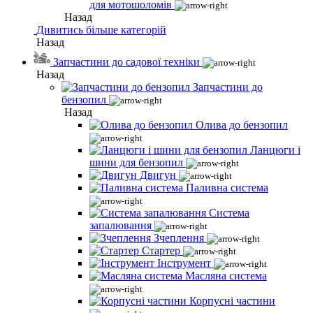
для мотошоломів
Назад
Дивитись більше категорій
Назад
Запчастини до садової техніки
Назад
Запчастини до
бензопил
Назад
Олива до бензопил
Ланцюги і
шини для бензопил
Двигун
Паливна система
Система
запалювання
Зчеплення
Стартер
Інструмент
Масляна система
Корпусні частини