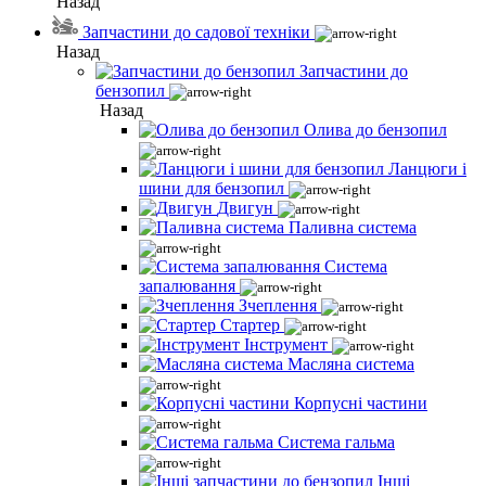
Назад
Запчастини до садової техніки
Назад
Запчастини до
бензопил
Назад
Олива до бензопил
Ланцюги і
шини для бензопил
Двигун
Паливна система
Система
запалювання
Зчеплення
Стартер
Інструмент
Масляна система
Корпусні частини
Система гальма
Інші