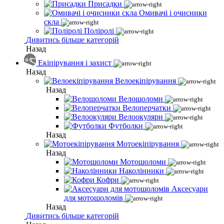
Присадки
Омивачі і очисники
скла
Поліролі
Дивитись більше категорій
Назад
Екіпірування і захист
Назад
Велоекіпірування
Назад
Велошоломи
Велоперчатки
Велоокуляри
Футболки
Назад
Мотоекіпірування
Назад
Мотошоломи
Наколінники
Кофри
Аксесуари
для мотошоломів
Назад
Дивитись більше категорій