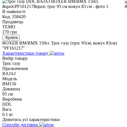
В наявності
Код:
358420
Продавець
TEMO
270
грн
Купити
BOXER BM/ВМX 150cc Трос газу (трос 95см; кожух 83см)
"PF161217"
Характеристики товару
Вибір товару
Трос газу
Призначення
BAJAJ
Модель
BM150
Довжина
95 см
Виробник
DDL
Вага
0.1 кг
Дивитись усі характеристики
Способи доставки