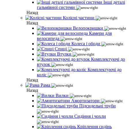
Інші деталі
гальмівної системи
Назад
Колісні частини
Назад
Велопокришки
Камери для
велосипеда
Колеса і ободи
Спиці
Втулки
Комплектуючі до
втулок
Комплектуючі до
коліс
Назад
Рама
Назад
Вилки
Амортизатори
Підсидельні труби
Сидіння і чохли
Кріплення сидінь