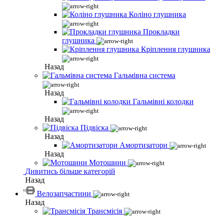
Коліно глушника
Прокладки
глушника
Кріплення глушника
Назад
Гальмівна система
Назад
Гальмівні колодки
Назад
Підвіска
Назад
Амортизатори
Назад
Мотошини
Дивитись більше категорій
Назад
Велозапчастини
Назад
Трансмісія