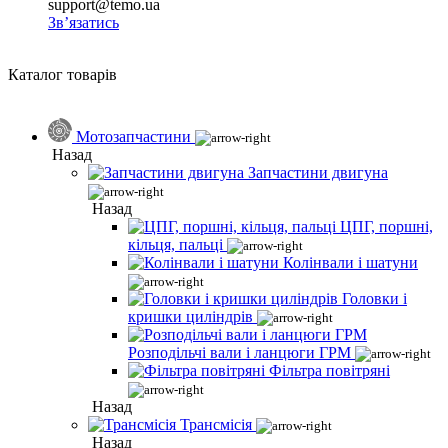
support@temo.ua
Зв’язатись
Каталог товарів
Мотозапчастини
Назад
Запчастини двигуна
Назад
ЦПГ, поршні,
кільця, пальці
Колінвали і шатуни
Головки і
кришки циліндрів
Розподільчі вали і ланцюги ГРМ
Фільтра повітряні
Назад
Трансмісія
Назад