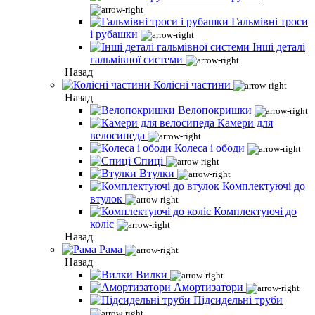
Гальмівні троси
і рубашки
Інші деталі
гальмівної системи
Назад
Колісні частини
Назад
Велопокришки
Камери для
велосипеда
Колеса і ободи
Спиці
Втулки
Комплектуючі до
втулок
Комплектуючі до
коліс
Назад
Рама
Назад
Вилки
Амортизатори
Підсидельні труби