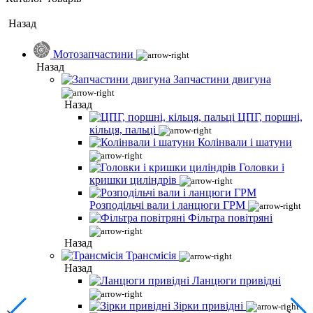
Назад
Мотозапчастини
Назад
Запчастини двигуна
Назад
ЦПГ, поршні,
кільця, пальці
Колінвали і шатуни
Головки і
кришки циліндрів
Розподільчі вали і ланцюги ГРМ
Фільтра повітряні
Назад
Трансмісія
Назад
Ланцюги привідні
Зірки привідні