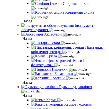
Сидіння і чохли
Кріплення сидінь
Назад
Інструменти
обслуговування
Аксесуари
Назад
Ліхтарі
Підставки,
кріплення, стенди
Крила
Фляги і
фляготримачі
Підніжки
Багажники
Корзини
Назад
Рульове управління
Назад
Керма
Кермові колонки