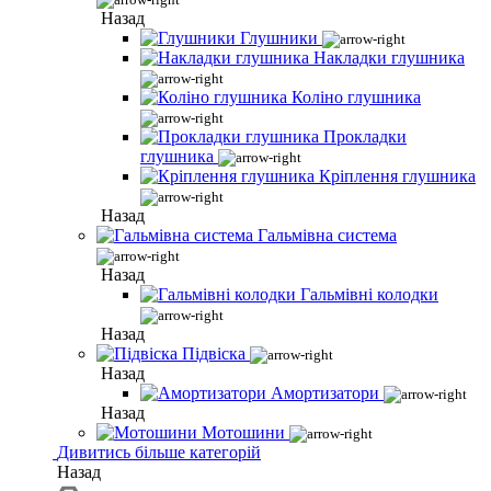
Назад
Глушники
Накладки глушника
Коліно глушника
Прокладки
глушника
Кріплення глушника
Назад
Гальмівна система
Назад
Гальмівні колодки
Назад
Підвіска
Назад
Амортизатори
Назад
Мотошини
Дивитись більше категорій
Назад