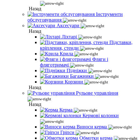
Назад
Інструменти
обслуговування
Аксесуари
Назад
Ліхтарі
Підставки,
кріплення, стенди
Крила
Фляги і
фляготримачі
Підніжки
Багажники
Корзини
Назад
Рульове управління
Назад
Керма
Кермові колонки
Виноси керма
Гріпси
Обмотки керма