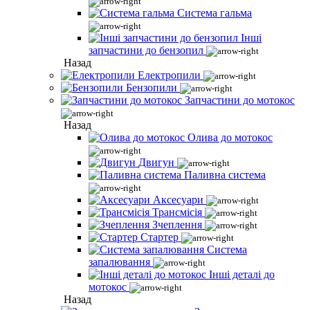
Система гальма
Інші
запчастини до бензопил
Назад
Електропили
Бензопили
Запчастини до мотокос
Назад
Олива до мотокос
Двигун
Паливна система
Аксесуари
Трансмісія
Зчеплення
Стартер
Система
запалювання
Інші деталі до
мотокос
Назад