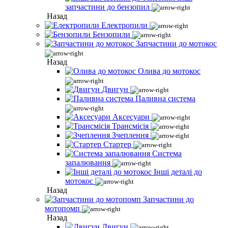
запчастини до бензопил
Назад
Електропили
Бензопили
Запчастини до мотокос
Назад
Олива до мотокос
Двигун
Паливна система
Аксесуари
Трансмісія
Зчеплення
Стартер
Система
запалювання
Інші деталі до
мотокос
Назад
Запчастини до
мотопомп
Назад
Двигун