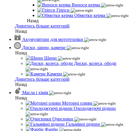
Виноси керма
Гріпси
Обмотки керма
Назад
Дивитись більше категорій
Назад
Акумулятори для мототехніки
Диски, шини, камери
Назад
Шини
Диски, колеса, ободи
Камери
Дивитись більше категорій
Назад
Масла і хімія
Назад
Моторні оливи
Охолоджуючі рідини
Очисники
Гальмівні рідини
Фарби