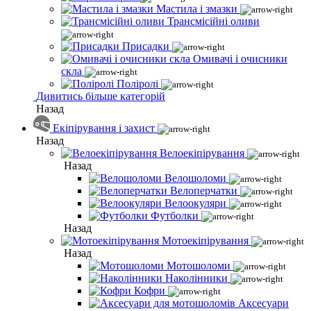
Мастила і змазки
Трансмісійні оливи
Присадки
Омивачі і очисники
скла
Поліролі
Дивитись більше категорій
Назад
Екіпірування і захист
Назад
Велоекіпірування
Назад
Велошоломи
Велоперчатки
Велоокуляри
Футболки
Назад
Мотоекіпірування
Назад
Мотошоломи
Наколінники
Кофри
Аксесуари