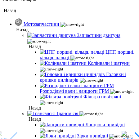
Назад
Мотозапчастини
Назад
Запчастини двигуна
Назад
ЦПГ, поршні,
кільця, пальці
Колінвали і шатуни
Головки і
кришки циліндрів
Розподільчі вали і ланцюги ГРМ
Фільтра повітряні
Назад
Трансмісія
Назад
Ланцюги привідні
Зірки привідні