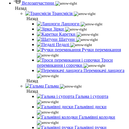
Велозапчастини
Назад
Трансмісія
Назад
Ланцюги
Зірки
Каретки
Шатуни
Педалі
Ручки перемикання
Троси
перемикання і сорочки
Перемикачі ланцюга
Назад
Гальма
Назад
Гальма і супорта
Гальмівні диски
Гальмівні колодки
Гальмівні ручки