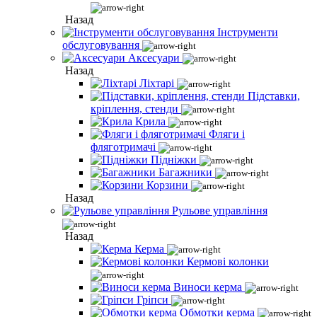
Назад
Інструменти
обслуговування
Аксесуари
Назад
Ліхтарі
Підставки,
кріплення, стенди
Крила
Фляги і
фляготримачі
Підніжки
Багажники
Корзини
Назад
Рульове управління
Назад
Керма
Кермові колонки
Виноси керма
Гріпси
Обмотки керма