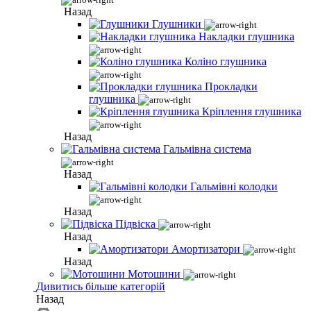
Назад
Глушники
Накладки глушника
Коліно глушника
Прокладки
глушника
Кріплення глушника
Назад
Гальмівна система
Назад
Гальмівні колодки
Назад
Підвіска
Назад
Амортизатори
Назад
Мотошини
Дивитись більше категорій
Назад