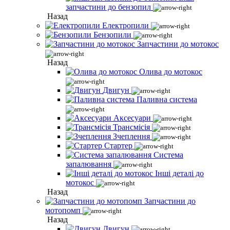
запчастини до бензопил
Назад
Електропили
Бензопили
Запчастини до мотокос
Назад
Олива до мотокос
Двигун
Паливна система
Аксесуари
Трансмісія
Зчеплення
Стартер
Система
запалювання
Інші деталі до
мотокос
Назад
Запчастини до
мотопомп
Назад
Двигун