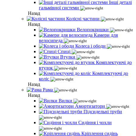
Інші деталі
гальмівної системи
Назад
Колісні частини
Назад
Велопокришки
Камери для
велосипеда
Колеса і ободи
Спиці
Втулки
Комплектуючі до
втулок
Комплектуючі до
коліс
Назад
Рама
Назад
Вилки
Амортизатори
Підсидельні труби
Сидіння і чохли
Кріплення сидінь