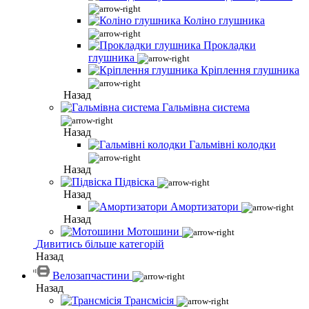
Коліно глушника
Прокладки
глушника
Кріплення глушника
Назад
Гальмівна система
Назад
Гальмівні колодки
Назад
Підвіска
Назад
Амортизатори
Назад
Мотошини
Дивитись більше категорій
Назад
Велозапчастини
Назад
Трансмісія