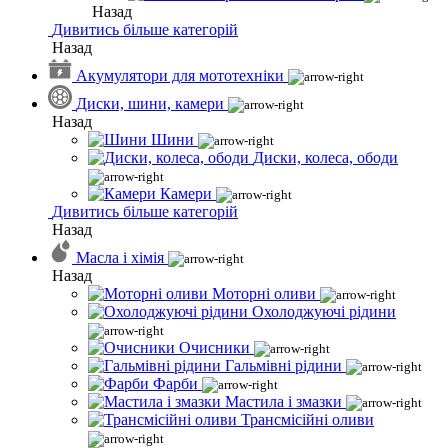
Назад
Дивитись більше категорій
Назад
Акумулятори для мототехніки
Диски, шини, камери
Назад
Шини
Диски, колеса, ободи
Камери
Дивитись більше категорій
Назад
Масла і хімія
Назад
Моторні оливи
Охолоджуючі рідини
Очисники
Гальмівні рідини
Фарби
Мастила і змазки
Трансмісійні оливи