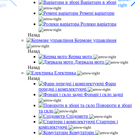
Варіатори в зборі
Ремені варіатори
Ролики варіатора
Назад
Кермове управління
Назад
Керма мото
Дзеркала мото
Назад
Електрика
Назад
Фари
передні і комплектуючі
Фонарі і скло задні
Повороти в зборі
та скло
Спідометр
Стартери і
комплектуючі
Комутатори