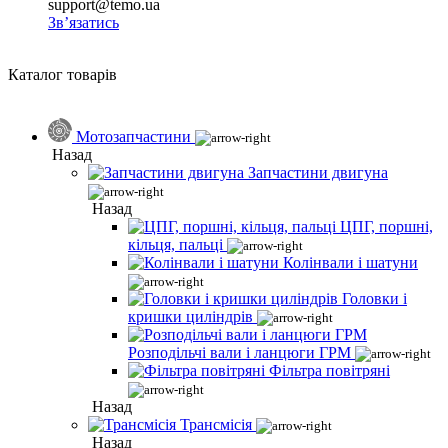
support@temo.ua
Зв’язатись
Каталог товарів
Мотозапчастини
Назад
Запчастини двигуна
Назад
ЦПГ, поршні,
кільця, пальці
Колінвали і шатуни
Головки і
кришки циліндрів
Розподільчі вали і ланцюги ГРМ
Фільтра повітряні
Назад
Трансмісія
Назад