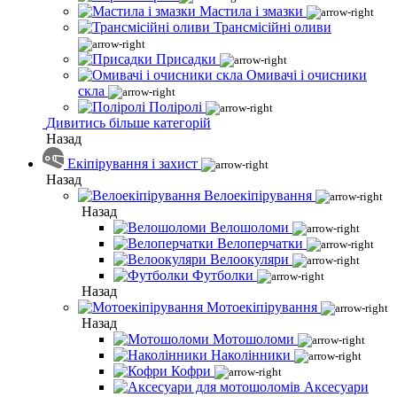
Мастила і змазки
Трансмісійні оливи
Присадки
Омивачі і очисники
скла
Поліролі
Дивитись більше категорій
Назад
Екіпірування і захист
Назад
Велоекіпірування
Назад
Велошоломи
Велоперчатки
Велоокуляри
Футболки
Назад
Мотоекіпірування
Назад
Мотошоломи
Наколінники
Кофри
Аксесуари