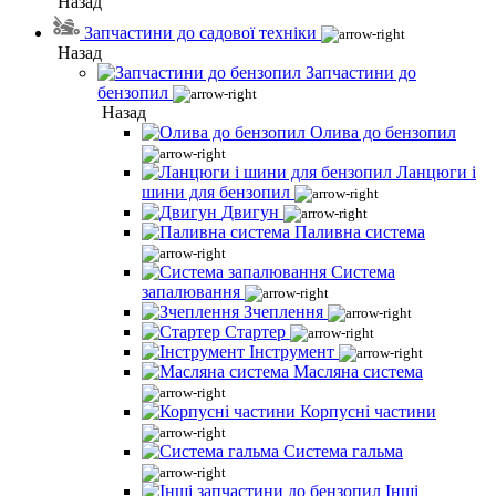
Назад
Запчастини до садової техніки
Назад
Запчастини до
бензопил
Назад
Олива до бензопил
Ланцюги і
шини для бензопил
Двигун
Паливна система
Система
запалювання
Зчеплення
Стартер
Інструмент
Масляна система
Корпусні частини
Система гальма
Інші