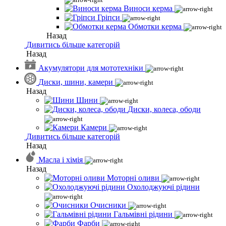
Виноси керма
Гріпси
Обмотки керма
Назад
Дивитись більше категорій
Назад
Акумулятори для мототехніки
Диски, шини, камери
Назад
Шини
Диски, колеса, ободи
Камери
Дивитись більше категорій
Назад
Масла і хімія
Назад
Моторні оливи
Охолоджуючі рідини
Очисники
Гальмівні рідини
Фарби