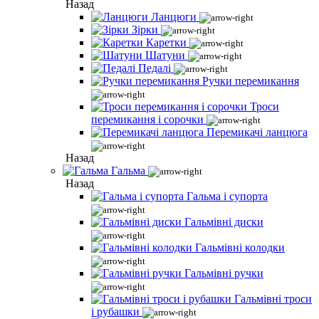
Назад
Ланцюги
Зірки
Каретки
Шатуни
Педалі
Ручки перемикання
Троси
перемикання і сорочки
Перемикачі ланцюга
Назад
Гальма
Назад
Гальма і супорта
Гальмівні диски
Гальмівні колодки
Гальмівні ручки
Гальмівні троси
і рубашки