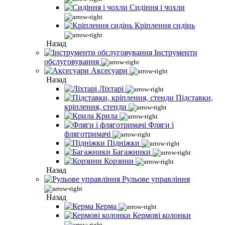
Сидіння і чохли
Кріплення сидінь
Назад
Інструменти
обслуговування
Аксесуари
Назад
Ліхтарі
Підставки,
кріплення, стенди
Крила
Фляги і
фляготримачі
Підніжки
Багажники
Корзини
Назад
Рульове управління
Назад
Керма
Кермові колонки