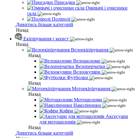
Присадки
Омивачі і очисники
скла
Поліролі
Дивитись більше категорій
Назад
Екіпірування і захист
Назад
Велоекіпірування
Назад
Велошоломи
Велоперчатки
Велоокуляри
Футболки
Назад
Мотоекіпірування
Назад
Мотошоломи
Наколінники
Кофри
Аксесуари
для мотошоломів
Назад
Дивитись більше категорій