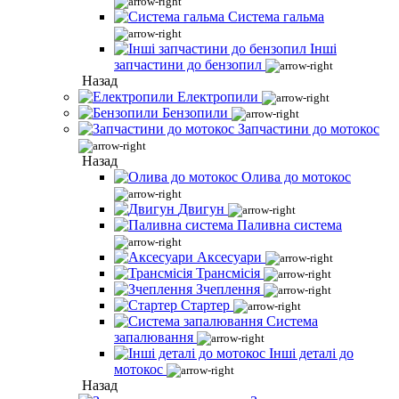
Система гальма
Інші
запчастини до бензопил
Назад
Електропили
Бензопили
Запчастини до мотокос
Назад
Олива до мотокос
Двигун
Паливна система
Аксесуари
Трансмісія
Зчеплення
Стартер
Система
запалювання
Інші деталі до
мотокос
Назад