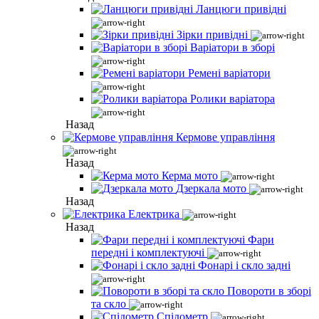
Ланцюги привідні
Зірки привідні
Варіатори в зборі
Ремені варіатори
Ролики варіатора
Назад
Кермове управління
Назад
Керма мото
Дзеркала мото
Назад
Електрика
Назад
Фари
передні і комплектуючі
Фонарі і скло задні
Повороти в зборі
та скло
Спідометр