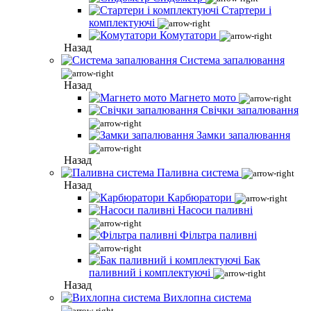
Стартери і
комплектуючі
Комутатори
Назад
Система запалювання
Назад
Магнето мото
Свічки запалювання
Замки запалювання
Назад
Паливна система
Назад
Карбюратори
Насоси паливні
Фільтра паливні
Бак
паливний і комплектуючі
Назад
Вихлопна система