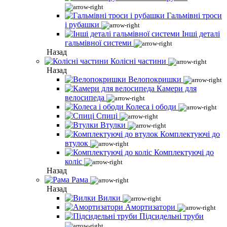
Гальмівні троси
і рубашки
Інші деталі
гальмівної системи
Назад
Колісні частини
Назад
Велопокришки
Камери для
велосипеда
Колеса і ободи
Спиці
Втулки
Комплектуючі до
втулок
Комплектуючі до
коліс
Назад
Рама
Назад
Вилки
Амортизатори
Підсидельні труби