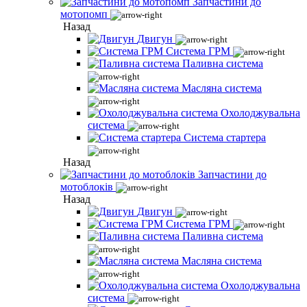
Запчастини до
мотопомп
Назад
Двигун
Система ГРМ
Паливна система
Масляна система
Охолоджувальна
система
Система стартера
Назад
Запчастини до
мотоблоків
Назад
Двигун
Система ГРМ
Паливна система
Масляна система
Охолоджувальна
система