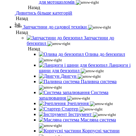
для мотошоломів
Назад
Дивитись більше категорій
Назад
Запчастини до садової техніки
Назад
Запчастини до
бензопил
Назад
Олива до бензопил
Ланцюги і
шини для бензопил
Двигун
Паливна система
Система
запалювання
Зчеплення
Стартер
Інструмент
Масляна система
Корпусні частини