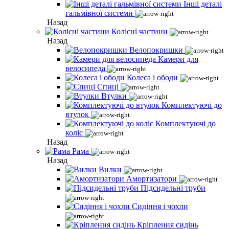
Інші деталі
гальмівної системи
Назад
Колісні частини
Назад
Велопокришки
Камери для
велосипеда
Колеса і ободи
Спиці
Втулки
Комплектуючі до
втулок
Комплектуючі до
коліс
Назад
Рама
Назад
Вилки
Амортизатори
Підсидельні труби
Сидіння і чохли
Кріплення сидінь