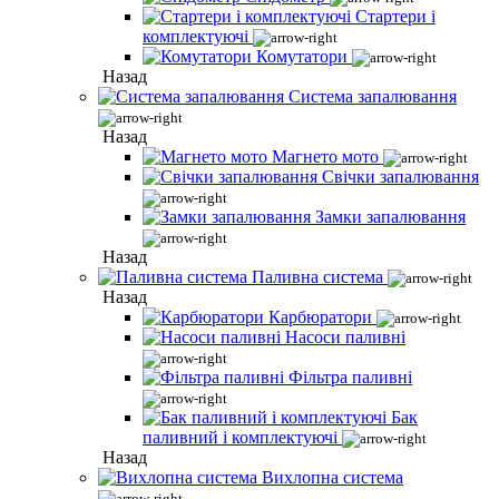
Стартери і
комплектуючі
Комутатори
Назад
Система запалювання
Назад
Магнето мото
Свічки запалювання
Замки запалювання
Назад
Паливна система
Назад
Карбюратори
Насоси паливні
Фільтра паливні
Бак
паливний і комплектуючі
Назад
Вихлопна система