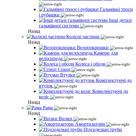
Гальмівні троси
і рубашки
Інші деталі
гальмівної системи
Назад
Колісні частини
Назад
Велопокришки
Камери для
велосипеда
Колеса і ободи
Спиці
Втулки
Комплектуючі до
втулок
Комплектуючі до
коліс
Назад
Рама
Назад
Вилки
Амортизатори
Підсидельні труби