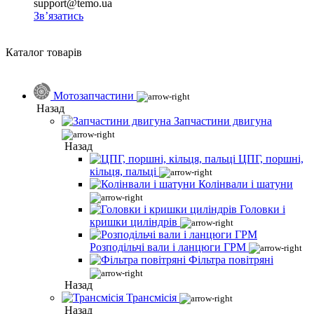
support@temo.ua
Зв’язатись
Каталог товарів
Мотозапчастини
Назад
Запчастини двигуна
Назад
ЦПГ, поршні,
кільця, пальці
Колінвали і шатуни
Головки і
кришки циліндрів
Розподільчі вали і ланцюги ГРМ
Фільтра повітряні
Назад
Трансмісія
Назад