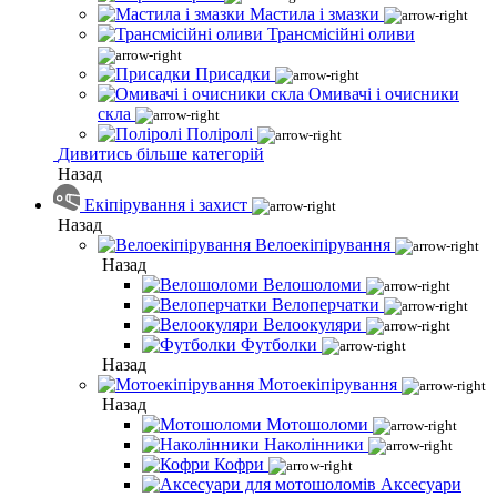
Мастила і змазки
Трансмісійні оливи
Присадки
Омивачі і очисники
скла
Поліролі
Дивитись більше категорій
Назад
Екіпірування і захист
Назад
Велоекіпірування
Назад
Велошоломи
Велоперчатки
Велоокуляри
Футболки
Назад
Мотоекіпірування
Назад
Мотошоломи
Наколінники
Кофри
Аксесуари