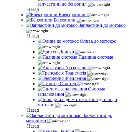
запчастини до бензопил
Назад
Електропили
Бензопили
Запчастини до мотокос
Назад
Олива до мотокос
Двигун
Паливна система
Аксесуари
Трансмісія
Зчеплення
Стартер
Система
запалювання
Інші деталі до
мотокос
Назад
Запчастини до
мотопомп
Назад
Двигун