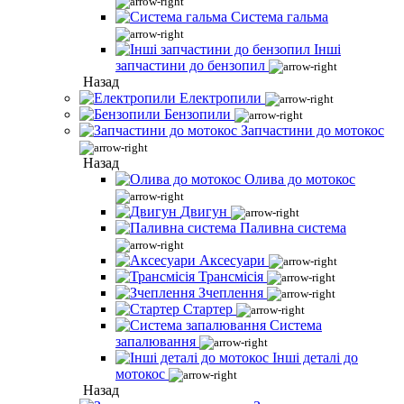
Система гальма
Інші
запчастини до бензопил
Назад
Електропили
Бензопили
Запчастини до мотокос
Назад
Олива до мотокос
Двигун
Паливна система
Аксесуари
Трансмісія
Зчеплення
Стартер
Система
запалювання
Інші деталі до
мотокос
Назад