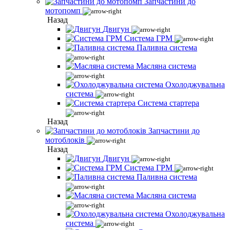
Запчастини до
мотопомп
Назад
Двигун
Система ГРМ
Паливна система
Масляна система
Охолоджувальна
система
Система стартера
Назад
Запчастини до
мотоблоків
Назад
Двигун
Система ГРМ
Паливна система
Масляна система
Охолоджувальна
система