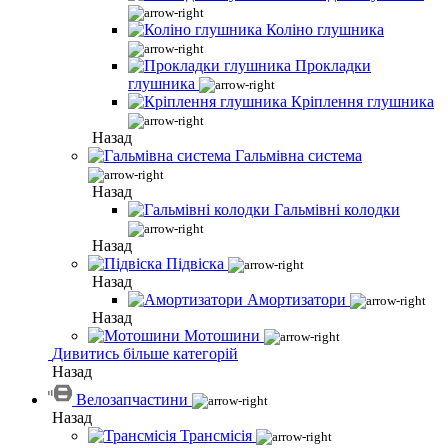
Коліно глушника
Прокладки
глушника
Кріплення глушника
Назад
Гальмівна система
Назад
Гальмівні колодки
Назад
Підвіска
Назад
Амортизатори
Назад
Мотошини
Дивитись більше категорій
Назад
Велозапчастини
Назад
Трансмісія