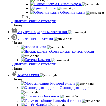
Виноси керма
Гріпси
Обмотки керма
Назад
Дивитись більше категорій
Назад
Акумулятори для мототехніки
Диски, шини, камери
Назад
Шини
Диски, колеса, ободи
Камери
Дивитись більше категорій
Назад
Масла і хімія
Назад
Моторні оливи
Охолоджуючі рідини
Очисники
Гальмівні рідини
Фарби