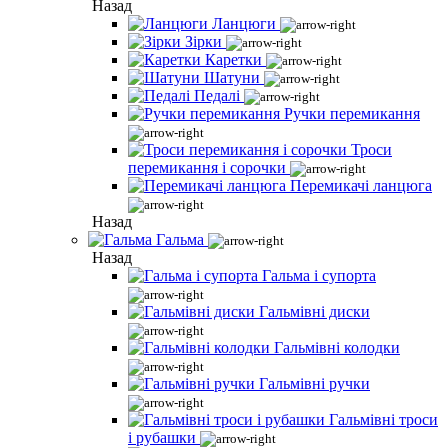
Назад
Ланцюги
Зірки
Каретки
Шатуни
Педалі
Ручки перемикання
Троси
перемикання і сорочки
Перемикачі ланцюга
Назад
Гальма
Назад
Гальма і супорта
Гальмівні диски
Гальмівні колодки
Гальмівні ручки
Гальмівні троси
і рубашки