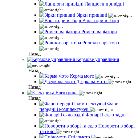
Ланцюги привідні
Зірки привідні
Варіатори в зборі
Ремені варіатори
Ролики варіатора
Назад
Кермове управління
Назад
Керма мото
Дзеркала мото
Назад
Електрика
Назад
Фари
передні і комплектуючі
Фонарі і скло задні
Повороти в зборі
та скло
Спідометр