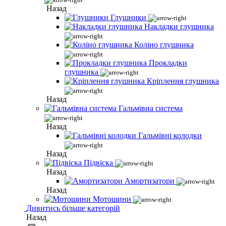
Назад
Глушники
Накладки глушника
Коліно глушника
Прокладки
глушника
Кріплення глушника
Назад
Гальмівна система
Назад
Гальмівні колодки
Назад
Підвіска
Назад
Амортизатори
Назад
Мотошини
Дивитись більше категорій
Назад