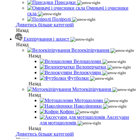
Присадки
Омивачі і очисники
скла
Поліролі
Дивитись більше категорій
Назад
Екіпірування і захист
Назад
Велоекіпірування
Назад
Велошоломи
Велоперчатки
Велоокуляри
Футболки
Назад
Мотоекіпірування
Назад
Мотошоломи
Наколінники
Кофри
Аксесуари
для мотошоломів
Назад
Дивитись більше категорій