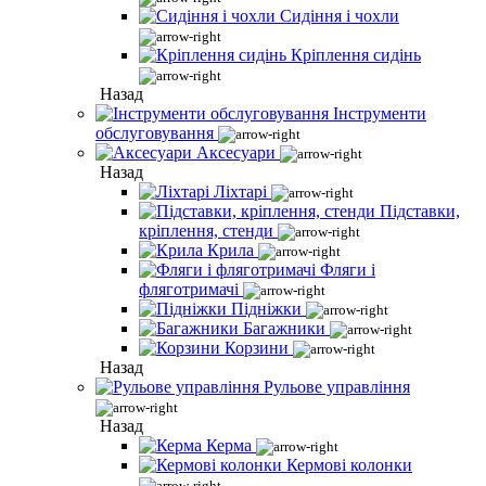
Сидіння і чохли
Кріплення сидінь
Назад
Інструменти
обслуговування
Аксесуари
Назад
Ліхтарі
Підставки,
кріплення, стенди
Крила
Фляги і
фляготримачі
Підніжки
Багажники
Корзини
Назад
Рульове управління
Назад
Керма
Кермові колонки