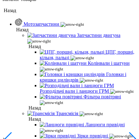
Назад
Мотозапчастини
Назад
Запчастини двигуна
Назад
ЦПГ, поршні,
кільця, пальці
Колінвали і шатуни
Головки і
кришки циліндрів
Розподільчі вали і ланцюги ГРМ
Фільтра повітряні
Назад
Трансмісія
Назад
Ланцюги привідні
Зірки привідні