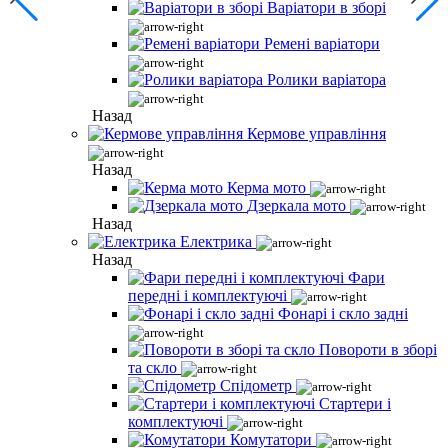
Варіатори в зборі
Ремені варіатори
Ролики варіатора
Назад
Кермове управління
Назад
Керма мото
Дзеркала мото
Назад
Електрика
Назад
Фари
передні і комплектуючі
Фонарі і скло задні
Повороти в зборі
та скло
Спідометр
Стартери і
комплектуючі
Комутатори