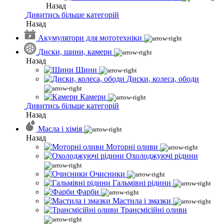
Назад
Дивитись більше категорій
Назад
Акумулятори для мототехніки
Диски, шини, камери
Назад
Шини
Диски, колеса, ободи
Камери
Дивитись більше категорій
Назад
Масла і хімія
Назад
Моторні оливи
Охолоджуючі рідини
Очисники
Гальмівні рідини
Фарби
Мастила і змазки
Трансмісійні оливи