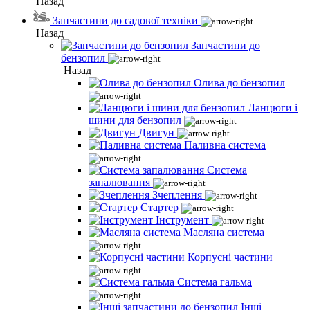
Назад
Запчастини до садової техніки
Назад
Запчастини до
бензопил
Назад
Олива до бензопил
Ланцюги і
шини для бензопил
Двигун
Паливна система
Система
запалювання
Зчеплення
Стартер
Інструмент
Масляна система
Корпусні частини
Система гальма
Інші