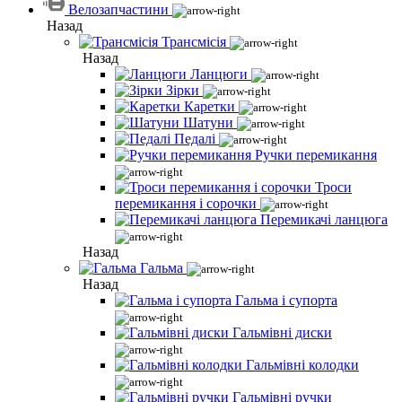
Велозапчастини
Назад
Трансмісія
Назад
Ланцюги
Зірки
Каретки
Шатуни
Педалі
Ручки перемикання
Троси
перемикання і сорочки
Перемикачі ланцюга
Назад
Гальма
Назад
Гальма і супорта
Гальмівні диски
Гальмівні колодки
Гальмівні ручки