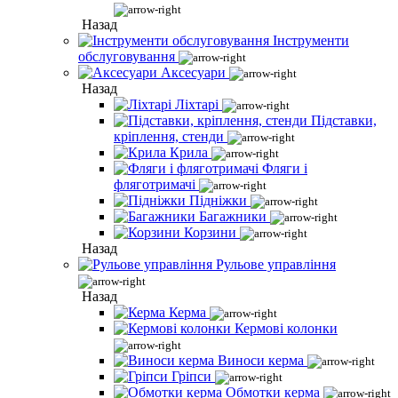
Назад
Інструменти
обслуговування
Аксесуари
Назад
Ліхтарі
Підставки,
кріплення, стенди
Крила
Фляги і
фляготримачі
Підніжки
Багажники
Корзини
Назад
Рульове управління
Назад
Керма
Кермові колонки
Виноси керма
Гріпси
Обмотки керма