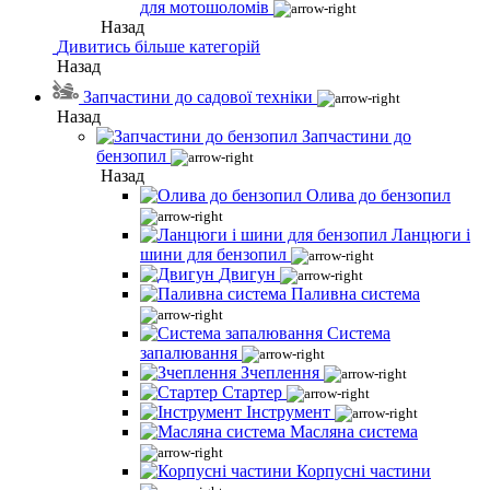
для мотошоломів
Назад
Дивитись більше категорій
Назад
Запчастини до садової техніки
Назад
Запчастини до
бензопил
Назад
Олива до бензопил
Ланцюги і
шини для бензопил
Двигун
Паливна система
Система
запалювання
Зчеплення
Стартер
Інструмент
Масляна система
Корпусні частини